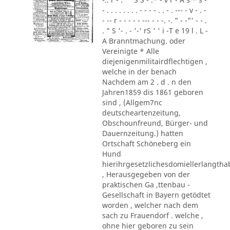
- . . . . . . . . - - - - . . - . --- - v - . -
- -- r - - - - - --- - - -. -. " - -"' - - .
. " S '- . - '-' rS ' ' i -T e 19 l . L -
A Branntmachung. oder
Vereinigte * Alle
diejenigenmilitairdflechtigen ,
welche in der benach
Nachdem am 2 . d . n den
Jahren1859 dis 1861 geboren
sind , (Allgem7nc
deutscheartenzeitung,
Obschounfreund, Bürger- und
Dauernzeitung.) hatten
Ortschaft Schöneberg ein
Hund
hierihrgesetzlichesdomiellerlangth
, Herausgegeben von der
praktischen Ga ,ttenbau -
Gesellschaft in Bayern getödtet
worden , welcher nach dem
sach zu Frauendorf . welche ,
ohne hier geboren zu sein