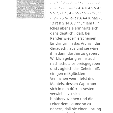
- '-´. ' '´ '-' -- -' : - ' : - ' '- - - .-.-'
-.. - . ' - - '. --- ' - A A K A S v A S
S S ". - i " . A - '-S -r '- - - "- . ' S
-' v - ´ - .- v- :e- t r A AA K hae - .
'O rt h S 14 A v "" , " iem t . "
lches aber sie erinnerte sich
ganz deutlich , daß, bei
Ränder wieder' erscheinen
Eindringrn in das Archiv , das
Geräusch , aus und sie wäre
ihm dann dorthin zu geben .
Wirklich gelang es ihr auch
nach schutzlos preisgegeben
und zugleich das Geheimniß,
einigen mißglückten
Versuchen vennittelst des
Mantels, dessen Capuchon
sich in den dürren Aesten
verwirkelt zu sich
hinüberzuziehen und die
Leiter dem Baume so zu
nähern, daß sie einen Sprung