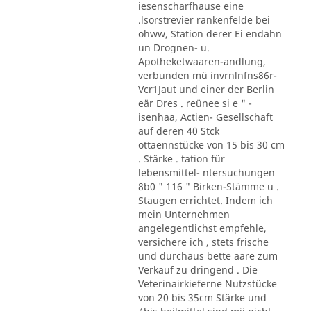
iesenscharfhause eine
.lsorstrevier rankenfelde bei
ohww, Station derer Ei endahn
un Drognen- u.
Apotheketwaaren-andlung,
verbunden mü invrnlnfns86r-
Vcr1Jaut und einer der Berlin
eär Dres . reünee si e " -
isenhaa, Actien- Gesellschaft
auf deren 40 Stck
ottaennstücke von 15 bis 30 cm
. Stärke . tation für
lebensmittel- ntersuchungen
8b0 " 116 " Birken-Stämme u .
Staugen errichtet. Indem ich
mein Unternehmen
angelegentlichst empfehle,
versichere ich , stets frische
und durchaus bette aare zum
Verkauf zu dringend . Die
Veterinairkieferne Nutzstücke
von 20 bis 35cm Stärke und