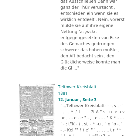
das Ausschließen Dann war
ganz der Thür verursacht ,
entschieden ein wenn sie es
wirklich entdeelt . Nein, vorerst
mußte sie auf ihre eigene
Nettung 'a: ,wckr.
entgegengesetzten von Ecke
des Gemaches gedrungen
schwerer das haben mußte ,
den Aft bedacht sein . den
Glücklicherweise konnte man
die Gl ..."
Teltower Kreisblatt
1881
12. Januar , Seite 3
"...Teltower Kreisblatt- - -. v . -'
- . - . * .' t . -- - 7t A " s - u -e u v
ur . - - e - e " - , . e - - - ' K * - - -
' - : t"K - / . si, - * -u . " o "o -. '
- .- Kel "' ´r / e' " ' . . . . ., t r **
" l . A i .,. . - .. i. e"' v 7 -e -.. . - r