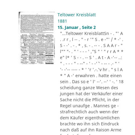
Teltower Kreisblatt
1881
15. Januar , Seite 2
"...Teltower KreisblattSn - . "' A
. .r r , l -- . " - r '" S . e -"' / * -' .
S - -' . - . * , s. - . -- - . S A A r - "
l"" "- . " ' - - - ' ,"S " ' " r r A * *
e" l* ' S - - . -- S ' . A t - A -'-- ..:
" . - - - " - --" - ' - -'´ ' - -- - .- " '
'- -'-- ---- - * ' 'r '.-.'v hr . " s l A
* " A -' erwahren . hatte einen
sein . Das so e ' l' --'. --' ' -. ' 18
scheidung ganze Wesen des
jungen hat der Verkäufer einer
Sache nicht die Pflicht, in der
Regel unaufge . Mannes ge -
strafrechtlich auch wenn der
dem Käufer eigenthümlichen
brachte wo ihn sich Eindruck
nach daß auf ihn Raison Arme