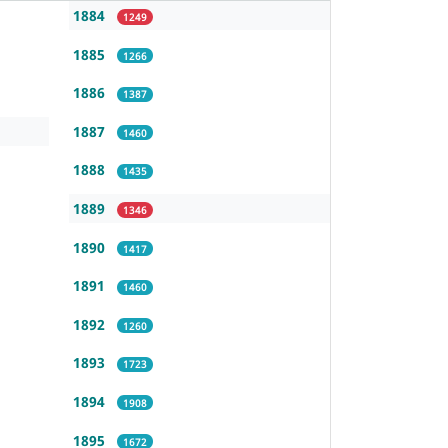
1884
1249
1885
1266
1886
1387
1887
1460
1888
1435
1889
1346
1890
1417
1891
1460
1892
1260
1893
1723
1894
1908
1895
1672