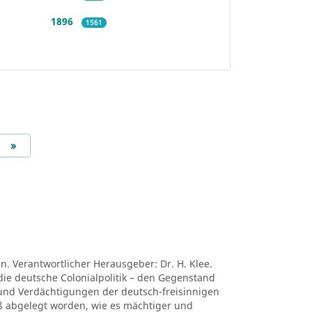
1896
1561
Next
»
en. Verantwortlicher Herausgeber: Dr. H. Klee.
die deutsche Colonialpolitik – den Gegenstand
nd Verdächtigungen der deutsch-freisinnigen
niß abgelegt worden, wie es mächtiger und