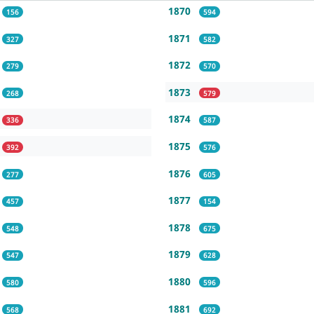
1870
156
594
1871
327
582
1872
279
570
1873
268
579
1874
336
587
1875
392
576
1876
277
605
1877
457
154
1878
548
675
1879
547
628
1880
580
596
1881
568
692