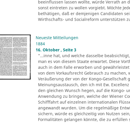
beeinflussen lassen wollte, würde Verrath an d
sonst eintreten zu wollen vorgiebt. Möchte Je
bethätigen, daß er demjenigen Candidaten sei
Wirthschafts- und Socialreform unterstützen zu 
Neueste Mitteilungen
1884
16. Oktober , Seite 3
"...inne hat, und welche dasselbe beabsichtigt
man es von diesem Staate erwartet. Diese Vor
auch in dem Falle erworben und gewährleistet 
von dem Vorkaufsrecht Gebrauch zu machen, we
Veräußerung der von der Kongo-Gesellschaft
Meinungsaustausch, den ich mit Ew. Excellenz
den gleichen Wunsch hegen, auf die Kongo- und
Anwendung zu bringen, welche der Wiener Co
Schifffahrt auf einzelnen internationalen Flüs
angewandt wurden. Um die regelmäßige Entwic
sichern, würde es gleichzeitig von Nutzen sei
Formalitäten gelangen könnte, die zu erfüllen 