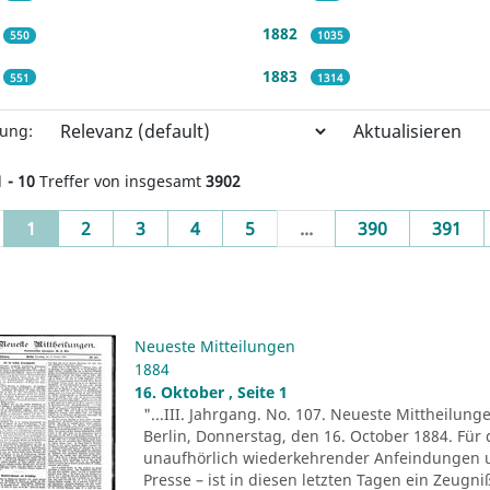
1882
550
1035
1883
551
1314
Aktualisieren
rung:
1 - 10
Treffer von insgesamt
3902
(current)
1
2
3
4
5
...
390
391
Neueste Mitteilungen
1884
16. Oktober , Seite 1
"...III. Jahrgang. No. 107. Neueste Mittheilung
Berlin, Donnerstag, den 16. October 1884. Für 
unaufhörlich wiederkehrender Anfeindungen u
Presse – ist in diesen letzten Tagen ein Zeug