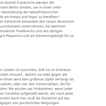
em Vortritt Frankreichs werden die
nach Berlin senden, um in einer unter
e Neuordnung der westafrikanischen
nde am Kongo und Niger zu berathen!
r Fortschritt behandelt den neuen deutschen
 aussichtsloses Unternehmen, bei welchem
atsmänner Frankreichs und des übrigen
Angra Pequenna und am Kamerungebirge für so
en Leuten ist zuzurufen, daß sie im Interesse
ücken müssen , welche sie etwa gegen die
n ihnen wird kein größeres Opfer verlangt als
rvativen, oder von den Conservativen, die für
sollen. Wo würden wir hinkommen, wenn jeder
er Candidat aufgestellt werde, der nach jeder
richt! Auch hier muß die Rücksicht auf das
dagegen von persönlichen Neigungen