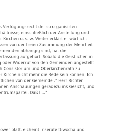
es Verfügungsrecht der so organisirten
hältnisse, einschließlich der Anstellung und
Kirchen u. s. w. Weiter erklärt er wörtlich:
üssen von der freien Zustimmung der Mehrheit
Gemeinden abhängig sind, hat die
erfassung aufgehört. Sobald die Geistlichen in
 oder Widerruf von den Gemeinden angestellt
h Consistorium und Oberkirchenrath zu
er Kirche nicht mehr die Rede sein können. Ich
istlichen von der Gemeinde ." Herr Richter
ntanen Anschauungen geradezu ins Gesicht, und
ntrumspartei. Daß l ..."
ltower blatt. eicheint Inserate ttiwocha und