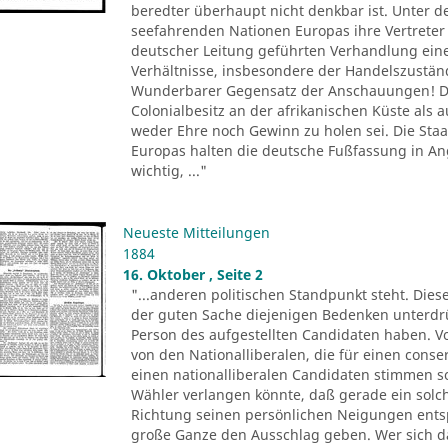
beredter überhaupt nicht denkbar ist. Unter d
seefahrenden Nationen Europas ihre Vertreter 
deutscher Leitung geführten Verhandlung ein
Verhältnisse, insbesondere der Handelszustä
Wunderbarer Gegensatz der Anschauungen! De
Colonialbesitz an der afrikanischen Küste als
weder Ehre noch Gewinn zu holen sei. Die Sta
Europas halten die deutsche Fußfassung in 
wichtig, ..."
Neueste Mitteilungen
1884
16. Oktober , Seite 2
"...anderen politischen Standpunkt steht. Dies
der guten Sache diejenigen Bedenken unterdr
Person des aufgestellten Candidaten haben. Vo
von den Nationalliberalen, die für einen conse
einen nationalliberalen Candidaten stimmen 
Wähler verlangen könnte, daß gerade ein solch
Richtung seinen persönlichen Neigungen entsp
große Ganze den Ausschlag geben. Wer sich 