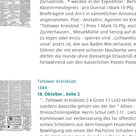
Zornadrnds . * werden in der Expedition : Berli
Abonnrmeutepreis : pro Ounnal l Mark 10 Pfg
Bnefträgem und drn t in sämmtlichen Annonce
angenommen. Post - Anstaltrn, Agenten im K
"Teltower Kreisblat " ( Preis 1 Mark 10 Pfg. excl
2Justerhausen , 9ReueMühle und Senzig auf di
zu legen oder einzu - sperren sind . Lichtamtl
unse' aisers ist, wie aus Baden Wie verlautet, 
Stihren der mit einem sicheren Maulkorbe ver
ditrfen die Hunde ohne diesseitige Erlaubniß
fortwährend von den Kaiserlichen Posten Posten
Teltower Kreisblatt
1884
18. Oktober , Seite 2
"...Teltower Kreisblatt,!) 4 Grost 17 Lick) terfe
sondern daosclde gehört von der der " Altien -
ttreisschnlinspektor Herrn Schul rath ) 1r . Liet
Kommisswn zur Verbesserung des far offentlich
scmeo Scheidens aus dem hiesigen Feuermelde
Bewilligung von einen Der Pachtzins Schaden vo