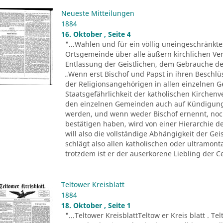
Neueste Mitteilungen
1884
16. Oktober , Seite 4
"...Wahlen und für ein völlig uneingeschränkt
Ortsgemeinde über alle äußern kirchlichen Ver
Entlassung der Geistlichen, dem Gebrauche der 
„Wenn erst Bischof und Papst in ihren Beschl
der Religionsangehörigen in allen einzelnen 
Staatsgefährlichkeit der katholischen Kirchenv
den einzelnen Gemeinden auch auf Kündigung
werden, und wenn weder Bischof ernennt, noc
bestätigen haben, wird von einer Hierarchie d
will also die vollständige Abhängigkeit der Ge
schlägt also allen katholischen oder ultramo
trotzdem ist er der auserkorene Liebling der Ce
Teltower Kreisblatt
1884
18. Oktober , Seite 1
"...Teltower KreisblattTeltow er Kreis blatt . Te