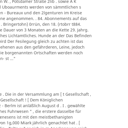
n W. , Potsdamer Straße 2lib . sowie A K
. l Uboaurments werden von sämmtlichen s
n - Bureaux und den 2lgenturen im Kreise
rene angenommen. . 84. Abonnements auf das
 . Bringertohn) 0rrün, den 18. (rtobrr t884.
e Dauer von 3 Monaten an die Kette 29. Jahrg.
iches Lichtamtliches. Hunde an der Das Befinden
wird Der Fesilegung gleich zu achten ist das
sehenen aus den gefährderen, Leine, jedoch
 die borgenannten Ortschaften werden noch
- st ..."
lde . Die in der Versammlung am [ t Gesellschaft ,
 Gesellschaft ! [ Dem Königlichen
z - Berlm ist anläßlich August d . I . gewählte
es Fuhrwesen " , die erstere dasselbe für
nesens ist mit den meistbethanigten
n 1g,000 Miark jährlich genachtet hat . [