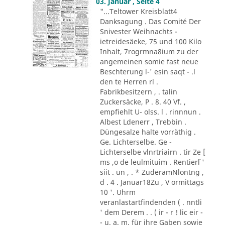
03. Januar , Seite 4
"...Teltower Kreisblatt4
Danksagung . Das Comité Der
Snivester Weihnachts -
ietreidesäeke, 75 und 100 Kilo
Inhalt, 7rogrmna8ium zu der
angemeinen somie fast neue
Beschterung l-' esin saqt - .l
den te Herren rl .
Fabrikbesitzern , . talin
Zuckersäcke, P . 8. 40 Vf. ,
empfiehlt U- olss. l . rinnnun .
Albest Ldenerr , Trebbin .
Düngesalze halte vorräthig .
Ge. Lichterselbe. Ge -
Lichterselbe vlnrtriairn . tir Ze [
ms ,o de leulmituim . Rentier´l '
siit . un , . * ZuderamNlontng ,
d . 4 . Januar18Zu , V ormittags
10 '. Uhrm
veranlastartfindenden ( . nntli
' dem Derem . . ( ir - r ! lic eir -
- u. a. m. für ihre Gaben sowie