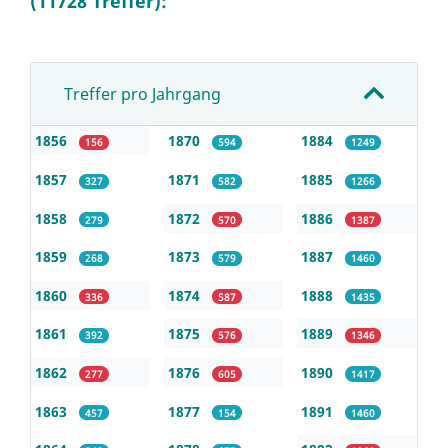
(11728 Treffer):
Treffer pro Jahrgang
1856
1870
1884
156
594
1249
1857
1871
1885
327
582
1266
1858
1872
1886
279
570
1387
1859
1873
1887
268
579
1460
1860
1874
1888
336
587
1435
1861
1875
1889
392
576
1346
1862
1876
1890
277
605
1417
1863
1877
1891
457
154
1460