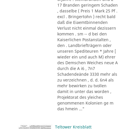
17 Branden geringem Schaden
, dasselbe ( Preis 1 Mark 25 Pf .
excl . Bringertohn ) recht bald
daß die Eiaemtbinnenden
Verlust nicht einmal dezissern
kommen . sm -- d bei den
Kaiserlichen Postanstalten ,
den . Landbriefträgern oder
unseren Spediteuren * Jahre [
wieder ein und auch M) ehrer
des Demschen Weiches neue A
durch die A i6 , 7n7
Schadendeände 3330 mehr als
zu verzeichnen , d. d. 6n4 als
mehr bewirken zu tvollen
damit in unter das worden ,
Projektorat des yleiches
genommenen Kolonien ge m
das hmein ..."
Teltower Kreisblatt