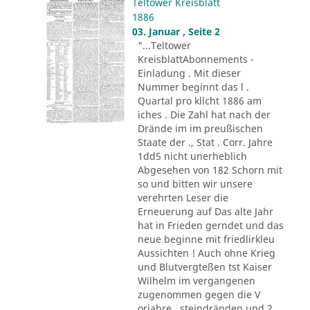
Teltower Kreisblatt
1886
03. Januar , Seite 2
"...Teltower
KreisblattAbonnements -
Einladung . Mit dieser
Nummer beginnt das l .
Quartal pro kllcht 1886 am
iches . Die Zahl hat nach der
Drände im im preußischen
Staate der ., Stat . Corr. Jahre
1dd5 nicht unerheblich
Abgesehen von 182 Schorn mit
so und bitten wir unsere
verehrten Leser die
Erneuerung auf Das alte Jahr
hat in Frieden gerndet und das
neue beginne mit friedlirkleu
Aussichten ! Auch ohne Krieg
und Blutvergteßen tst Kaiser
Wilhelm im vergangenen
zugenommen gegen die V
orjahre . steindränden und 2