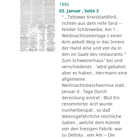
1886
03. Januar , Seite 3
"...Teltower KreisblattRlnll,
richten aus dem reife fand --
Nieder Schönweibe. Am 1 .
Weibnachtsseiertage s einen
Arm aebolt Weg in das Innere
der Hand eine und von da in
den im Saale des restaurants "
Zum Schweizerhaus´' bei und
verschiedenes . 'wtrd gebahnt
aber es haben , Herrmann eine
allgemeine
Weihnachtsbescheernna statt .
Januar d . Tage Durch
dereistung eintret . Blut Ein
renommirter Arzt wurde
nunherbeispät , so daß
lebensgefährliche reichliche
Gaben , welche dem Komité
von den hiesigen Fabrik- war
zu Deltotu . von Am -- Die