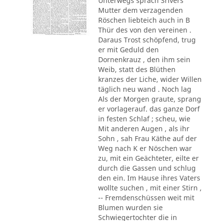
Unterwegs sprach Srivers
Mutter dem verzagenden
Röschen liebteich auch in B
Thür des von den vereinen .
Daraus Trost schöpfend, trug
er mit Geduld den
Dornenkrauz , den ihm sein
Weib, statt des Blüthen
kranzes der Liche, wider Willen
täglich neu wand . Noch lag
Als der Morgen graute, sprang
er vorlagerauf. das ganze Dorf
in festen Schlaf ; scheu, wie
Mit anderen Augen , als ihr
Sohn , sah Frau Käthe auf der
Weg nach K er Nöschen war
zu, mit ein Geächteter, eilte er
durch die Gassen und schlug
den ein. Im Hause ihres Vaters
wollte suchen , mit einer Stirn ,
-- Fremdenschüssen weit mit
Blumen wurden sie
Schwiegertochter die in