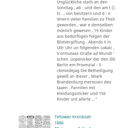
Unglückliche starb an den
Sonntag , ab . und den am t () .
Is . , von besitzern und d : n
Vmern vieler Familien zu Theil
geworden , war e demselben
mönlich gewesen , 19 Kinder
aus bedürftigen Folgen der
Blutvergiftung . Abends ii in
Ultr Uhr un folgenden Lokalc ,
V ormutaas straße ad Mundt '
schen .üopenicker der den i00
Berlin em Provmzial - S
cbmiedejag Die Betheiligung
gewiß an dieser , Miark
Brandenburg meressen deo
taaen . Fannlien mit
Kleidungssticker und 156
Kinder unt allerle ..."
Teltower Kreisblatt
1886