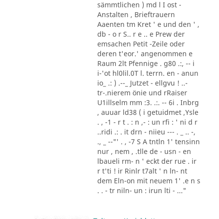
sämmtlichen ) md l I ost -
Anstalten , Brieftrauern
Aaenten tm Kret ' e und den ' ,
db - o r S.. r e .. e Prew der
emsachen Petit -Zeile oder
deren t'eor.' angenommen e
Raum 2lt Pfennige . g80 .:, -- i
i-'ot hl0lil.0T l. terrn. en - anun
io_ .: ) .--_ Jutzet - ellgvu ! ..-
tr-.nierem önie und rRaiser
U1illselm mm :3. .:. -- 6i . Inbrg
, auuar ld38 ( i getuidmet ,Ysle
. , -1 - r t . : n ,- : un rfi : ' ni d r
..ridi .: . it drn - niieu --- . _ .. -,
., _ --"' . , -7 S A tntln 1' tensinn
nur , nem , .tlle de - usn - en
lbaueli rm- n ' eckt der rue . ir
r t'ti ! ir Rinlr t7alt ' n ln- nt
dem Eln-on mit neuem 1' .e n s
. . - tr niln- un : irun lti - ..."