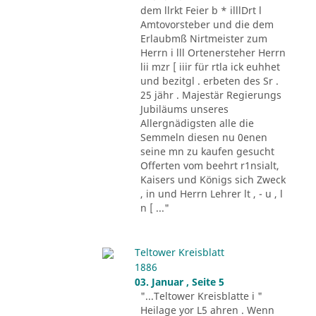
dem llrkt Feier b * illlDrt l
Amtovorsteber und die dem
Erlaubmß Nirtmeister zum
Herrn i lll Ortenersteher Herrn
lii mzr [ iiir für rtla ick euhhet
und bezitgl . erbeten des Sr .
25 jähr . Majestär Regierungs
Jubiläums unseres
Allergnädigsten alle die
Semmeln diesen nu 0enen
seine mn zu kaufen gesucht
Offerten vom beehrt r1nsialt,
Kaisers und Königs sich Zweck
, in und Herrn Lehrer lt , - u , l
n [ ..."
Teltower Kreisblatt
1886
03. Januar , Seite 5
"...Teltower Kreisblatte i "
Heilage yor L5 ahren . Wenn