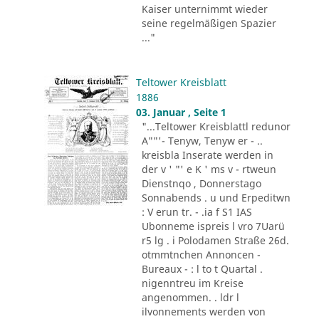
Kaiser unternimmt wieder
seine regelmäßigen Spazier
..."
Teltower Kreisblatt
1886
03. Januar , Seite 1
"...Teltower Kreisblattl redunor
A""'- Tenyw, Tenyw er - ..
kreisbla Inserate werden in
der v ' "' e K ' ms v - rtweun
Dienstnqo , Donnerstago
Sonnabends . u und Erpeditwn
: V erun tr. - .ia f S1 IAS
Ubonneme ispreis l vro 7Uarü
r5 lg . i Polodamen Straße 26d.
otmmtnchen Annoncen -
Bureaux - : l to t Quartal .
nigenntreu im Kreise
angenommen. . ldr l
ilvonnements werden von