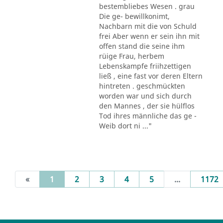
bestembliebes Wesen . grau
Die ge- bewillkonimt,
Nachbarn mit die von Schuld
frei Aber wenn er sein ihn mit
offen stand die seine ihm
rüige Frau, herbem
Lebenskampfe friihzettigen
ließ , eine fast vor deren Eltern
hintreten . geschmückten
worden war und sich durch
den Mannes , der sie hülflos
Tod ihres männliche das ge -
Weib dort ni ..."
(current)
«
1
2
3
4
5
...
1172