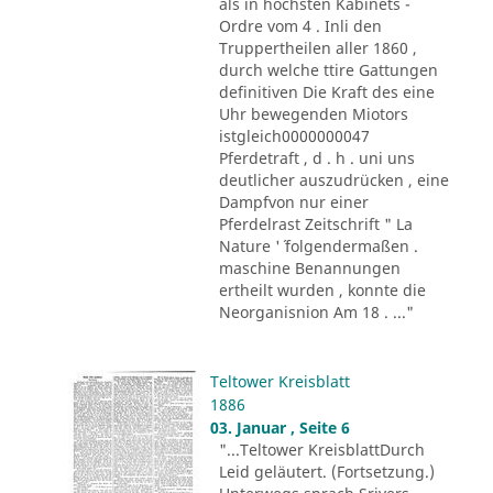
als in höchsten Kabinets -
Ordre vom 4 . Inli den
Truppertheilen aller 1860 ,
durch welche ttire Gattungen
definitiven Die Kraft des eine
Uhr bewegenden Miotors
istgleich0000000047
Pferdetraft , d . h . uni uns
deutlicher auszudrücken , eine
Dampfvon nur einer
Pferdelrast Zeitschrift " La
Nature '´ folgendermaßen .
maschine Benannungen
ertheilt wurden , konnte die
Neorganisnion Am 18 . ..."
Teltower Kreisblatt
1886
03. Januar , Seite 6
"...Teltower KreisblattDurch
Leid geläutert. (Fortsetzung.)