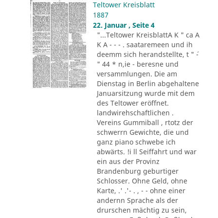
Teltower Kreisblatt
1887
22. Januar , Seite 4
"...Teltower KreisblattA K " ca A
K A - - - . saataremeen und ih
deemm sich herandstellte, t " ´-
" 44 * n,ie - beresne und
versammlungen. Die am
Dienstag in Berlin abgehaltene
Januarsitzung wurde mit dem
des Teltower eröffnet.
landwirehschaftlichen .
Vereins Gummiball , rtotz der
schwerrn Gewichte, die und
ganz piano schwebe ich
abwärts. !i ll Seiffahrt und war
ein aus der Provinz
Brandenburg geburtiger
Schlosser. Ohne Geld, ohne
Karte, .' .'- . , - - ohne einer
andernn Sprache als der
drurschen mächtig zu sein,