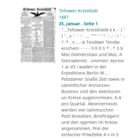
Teltower Kreisblatt
1887
25. Januar , Seite 1
"...Teltower Kreisblattk k k - '/ '
) ' , v '- ' -' . ., '"" ' ' "- '..- ' i '. -
? .* . v .. ,-A Tendwer Tendw
erschein - - - ´- ll ll ll S * . * S b
Mas Dotmerstaas und Mas, A
Sonnabends . unemen :epreio
1 ar e5 i waden in der
Erpeditione Berlin W. ,
Potsdamer Snaße 26d sowie in
sämmtlicher Annoncen-
Burenur und den Aeenturen
un Kreise augennrmnen. A A
pro Quartal. Abonnerneuts
werden von sämmuichen
Post'Anstalten, Briefträgern
und den vgenten im Kreise
angenommen. Prei der
einfacher PrtwZekle A v m S