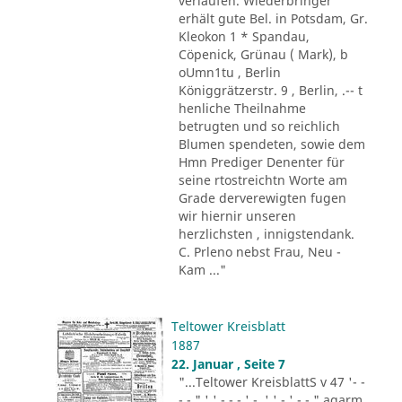
verlaufen. Wiederbringer
erhält gute Bel. in Potsdam, Gr.
Kleokon 1 * Spandau,
Cöpenick, Grünau ( Mark), b
oUmn1tu , Berlin
Königgrätzerstr. 9 , Berlin, .-- t
henliche Theilnahme
betrugten und so reichlich
Blumen spendeten, sowie dem
Hmn Prediger Denenter für
seine rtostreichtn Worte am
Grade derverewigten fugen
wir hiernir unseren
herzlichsten , innigstendank.
C. Prleno nebst Frau, Neu -
Kam ..."
Teltower Kreisblatt
1887
22. Januar , Seite 7
"...Teltower KreisblattS v 47 '- -
- - " ' ' - - - ' -. ' ' - ' -.-." agarm