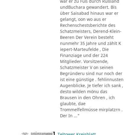
war er zu Fuß durch Rußland
undBuchara gewandert. Bis
über Saisabad hinaus war er
gelangt, oon wo aus er
Rechenschestsberichte des
Schatzmeisters, Derend-Klein-
Beeren Der Verein besteht
nunmehr 35 Jahre und zählt K
iepert-Marteufelde , Die
Finanziage und der 224
Mitglieder. Vorsitzende,
Schatzmeister V on seinen
Begründeru sind nur noch der
ist eine günstige . fehlinnusten
Augenblicke. Je tiefer ich sank ,
desto wilden mönu das
Brausen in den Ohren , ich
glaubte, dae
Trommelfellmüsse mirplatzrn .
Der In ..."
Teltower Kreisblatt