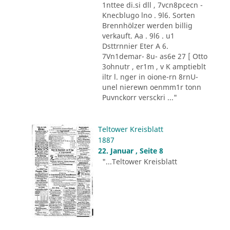
1nttee di.si dll , 7vcn8pcecn -
Knecblugo lno . 9l6. Sorten
Brennhölzer werden billig
verkauft. Aa . 9l6 . u1
Dsttrnnier Eter A 6.
7Vn1demar- 8u- as6e 27 [ Otto
3ohnutr , er1m , v K amptieblt
iltr l. nger in oione-rn 8rnU-
unel nierewn oenmm1r tonn
Puvnckorr versckri ..."
Teltower Kreisblatt
1887
22. Januar , Seite 8
"...Teltower Kreisblatt