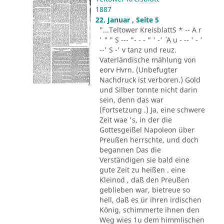
1887
22. Januar , Seite 5
"...Teltower KreisblattS * -- A r
' " " S --- "- - - " ' -' ´ A u - -- ' - '
--' S -' v tanz und reuz.
Vaterländische mählung von
eorv Hvrn. (Unbefugter
Nachdruck ist verboren.) Gold
und Silber tonnte nicht darin
sein, denn das war
(Fortsetzung .) Ja, eine schwere
Zeit wae 's, in der die
Gottesgeißel Napoleon über
Preußen herrschte, und doch
begannen Das die
Verständigen sie bald eine
gute Zeit zu heißen . eine
Kleinod , daß den Preußen
geblieben war, bietreue so
hell, daß es ür ihren irdischen
König, schimmerte ihnen den
Weg wies 1u dem himmlischen