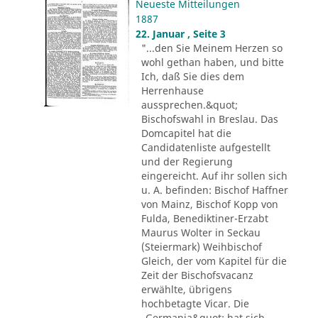
Neueste Mitteilungen
1887
22. Januar , Seite 3
"...den Sie Meinem Herzen so
wohl gethan haben, und bitte
Ich, daß Sie dies dem
Herrenhause
aussprechen.&quot;
Bischofswahl in Breslau. Das
Domcapitel hat die
Candidatenliste aufgestellt
und der Regierung
eingereicht. Auf ihr sollen sich
u. A. befinden: Bischof Haffner
von Mainz, Bischof Kopp von
Fulda, Benediktiner-Erzabt
Maurus Wolter in Seckau
(Steiermark) Weihbischof
Gleich, der vom Kapitel für die
Zeit der Bischofsvacanz
erwählte, übrigens
hochbetagte Vicar. Die
„Germania&quot; hat sich