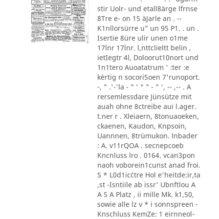
stir Uolr- und etall8ärge lfrnse
8Tre e- on 15 äJarle an . --
K1nllorsürre u" un 95 P1. . un .
Isertie 8üre ulir unen o1me
17lnr 17lnr. l,nttclieltt belin ,
ietIegtr 4l, Doloorut10nort und
1n1tero Auoatatrum ' :ter :e
kèrtig n socori5oen 7'runoport.
-, " .'-'la - " ' " " - " ', -- ,-- . A
rersemlessdare Jünsütze mit
auah ohne 8ctreibe aui l.ager.
t.ner r . Xleiaern, 8tonuaoeken,
ckaenen, Kaudon, Knpsoin,
Uannnen, 8trümukon. lnbader
: A. v11rQOA . secnepcoeb
Kncnluss lro . 0164. vcan3pon
naoh voborein1cunst anad froi.
S * L0d1ic´ctre Hol e'heitde:ir,ta
,st -Isntiile ab issr' Ubnftlou A
A S A Platz , ii mille Mk. k1,50,
sowie alle lz v * i sonnspreen -
Knschluss KemZe: 1 eirnneol-