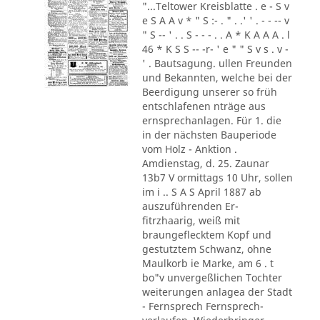
"...Teltower Kreisblatte . e - S v
e S A A v * " S :- . " . .' ' . - - -- v
" S -- ' . . S - - - . . A * K A A A . l
46 * K S S -- -r- ' e " " S v s . v -
' . Bautsagung. ullen Freunden
und Bekannten, welche bei der
Beerdigung unserer so früh
entschlafenen nträge aus
ernsprechanlagen. Für 1. die
in der nächsten Bauperiode
vom Holz - Anktion .
Amdienstag, d. 25. Zaunar
13b7 V ormittags 10 Uhr, sollen
im i .. S A S April 1887 ab
auszuführenden Er-
fitrzhaarig, weiß mit
braungeflecktem Kopf und
gestutztem Schwanz, ohne
Maulkorb ie Marke, am 6 . t
bo"v unvergeßlichen Tochter
weiterungen anlagea der Stadt
- Fernsprech Fernsprech-