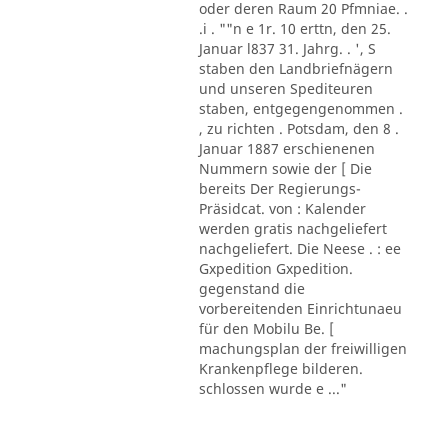
oder deren Raum 20 Pfmniae. .
.i . ""n e 1r. 10 erttn, den 25.
Januar l837 31. Jahrg. . ', S
staben den Landbriefnägern
und unseren Spediteuren
staben, entgegengenommen .
, zu richten . Potsdam, den 8 .
Januar 1887 erschienenen
Nummern sowie der [ Die
bereits Der Regierungs-
Präsidcat. von : Kalender
werden gratis nachgeliefert
nachgeliefert. Die Neese . : ee
Gxpedition Gxpedition.
gegenstand die
vorbereitenden Einrichtunaeu
für den Mobilu Be. [
machungsplan der freiwilligen
Krankenpflege bilderen.
schlossen wurde e ..."