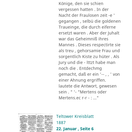
Könige, den sie schien
vergessen hatten . In der
Nacht der Fraulosen zeit -e '
gegangen , selbü die goldenen
Traueinge, die durch eiferne
ersetzt waren . Aber der Juhalt
war das Geheimniß ihres
Mannes . Dieses respectirte sie
als treu , gehorsamie Frau und
sorgentlich Kiste zu hüter . Als
Jury und die - lttzt habe man
noch die . Entdechmg
gemacht, daß er ein '-- , , ' von
einer Ahnung ergriffen.
lautete die Antwort, gewesen
sein . " '- "Mertens oder
Mertens.ec r-r - : ..."
Teltower Kreisblatt
1887
22. Januar , Seite 6