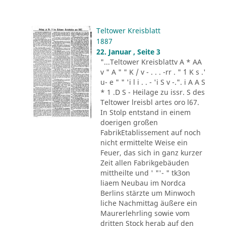
Teltower Kreisblatt
1887
22. Januar , Seite 3
"...Teltower Kreisblattv A * AA
v " A " " K / v - . . . -rr . " ´1 K s .'
u- e " " 'i l i . . - 'i S v -.". i A A S
* 1 .D S - Heilage zu issr. S des
Teltower lreisbl artes oro l67.
In Stolp entstand in einem
doerigen großen
FabrikEtablissement auf noch
nicht ermittelte Weise ein
Feuer, das sich in ganz kurzer
Zeit allen Fabrikgebäuden
mittheilte und ' "'- " tk3on
liaem Neubau im Nordca
Berlins stärzte um Minwoch
liche Nachmittag äußere ein
Maurerlehrling sowie vom
dritten Stock herab auf den