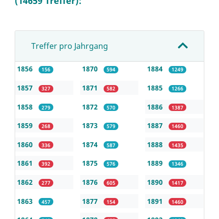
(14659 Treffer):
Treffer pro Jahrgang
1856
1870
1884
156
594
1249
1857
1871
1885
327
582
1266
1858
1872
1886
279
570
1387
1859
1873
1887
268
579
1460
1860
1874
1888
336
587
1435
1861
1875
1889
392
576
1346
1862
1876
1890
277
605
1417
1863
1877
1891
457
154
1460