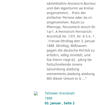
sämmttsthm Annoncrn,Burmui
und den Agenturnn aa Kreise
angenommrn. . Preis der
einfacher Perivne oder da rn
angenommen. Raum Lo
Pfennige. Ferusmech-Ansch Rr.
1ar1. A Fernstrich Fernstrich-
Anschluß Nr. 137t. Nr. K S e. 1 .
. t1eruw Dtrollag den 3. Januar
1888. Dtrollag, Mißnauen
gegen die deutsche Po1itck zu
erfüllrn, völlig mreitelt, und
füe hierin riegt 62 . Jahrg tte
fortschreitende innere
Gesundung aladung
vonnements-aladung aladung.
Mit dieser Umum er b ..."
Teltower Kreisblatt
1888
03. Januar , Seite 2