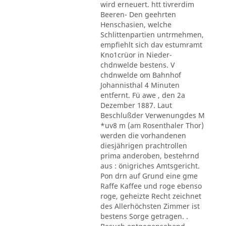
wird erneuert. htt tivrerdim
Beeren- Den geehrten
Henschasien, welche
Schlittenpartien untrmehmen,
empfiehlt sich dav estumramt
Kno1crüor in Nieder-
chdnwelde bestens. V
chdnwelde om Bahnhof
Johannisthal 4 Minuten
entfernt. Fü awe , den 2a
Dezember 1887. Laut
Beschlußder Verwenungdes M
*uv8 m (am Rosenthaler Thor)
werden die vorhandenen
diesjährigen prachtrollen
prima anderoben, bestehrnd
aus : önigriches Amtsgericht.
Pon drn auf Grund eine gme
Raffe Kaffee und roge ebenso
roge, geheizte Recht zeichnet
des Allerhöchsten Zimmer ist
bestens Sorge getragen. .