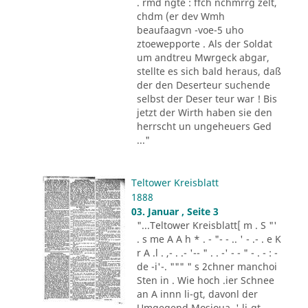
. rmd ngte : ffch nchmrrg zelt,
chdm (er dev Wmh
beaufaagvn -voe-5 uho
ztoewepporte . Als der Soldat
um andtreu Mwrgeck abgar,
stellte es sich bald heraus, daß
der den Deserteur suchende
selbst der Deser teur war ! Bis
jetzt der Wirth haben sie den
herrscht un ungeheuers Ged
..."
Teltower Kreisblatt
1888
03. Januar , Seite 3
"...Teltower Kreisblatt[ m . S "'
. s me A A h * . - "- - .. ' - .- . e K
r A .l . ,- . .- '-- " . . -' - - " - . - : -
de -i'-. """ " s 2chner manchoi
Sten in . Wie hoch .ier Schnee
an A innn li-gt, davonl der
Umgegend Mosioua .' li-gt