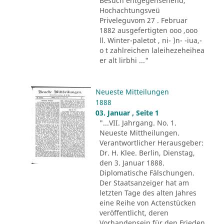
Besuch entgegensehend,
Hochachtungsveü
Priveleguvom 27 . Februar
1882 ausgefertigten ooo ,ooo
ll. Winter-paletot , ni- )n- -iua,-
o t zahlreichen laleihezeheihea
er alt lirbhi ..."
Neueste Mitteilungen
1888
03. Januar , Seite 1
"...VII. Jahrgang. No. 1.
Neueste Mittheilungen.
Verantwortlicher Herausgeber:
Dr. H. Klee. Berlin, Dienstag,
den 3. Januar 1888.
Diplomatische Fälschungen.
Der Staatsanzeiger hat am
letzten Tage des alten Jahres
eine Reihe von Actenstücken
veröffentlicht, deren
Vorhandensein für den Frieden