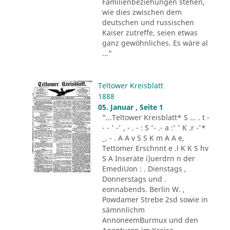
Familienbeziehungen stehen,
wie dies zwischen dem
deutschen und russischen
Kaiser zutreffe, seien etwas
ganz gewöhnliches. Es wäre al
..."
Teltower Kreisblatt
1888
05. Januar , Seite 1
"...Teltower Kreisblatt* S ... . t -
- - ' -' , - . - : S '- .- a :' ' K .r -'*
_. - . A A v S S K m A A e,
Tettomer Erschnnt e .l K K S hv
S A Inserate i)uerdrn n der
EmediUon : . Dienstags ,
Donnerstags und .
eonnabends. Berlin W. ,
Powdamer Strebe 2sd sowie in
sämnnlichm
AnnoneemBurmux und den