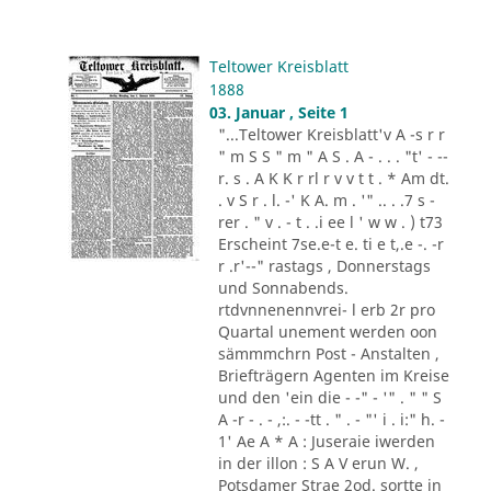
Teltower Kreisblatt
1888
03. Januar , Seite 1
"...Teltower Kreisblatt'v A -s r r
" m S S " m " A S . A - . . . "t' - --
r. s . A K K r rl r v v t t . * Am dt.
. v S r . l. -' K A. m . '" .. . .7 s -
rer . " v . - t . .i ee l ' w w . ) t73
Erscheint 7se.e-t e. ti e t,.e -. -r
r .r'--" rastags , Donnerstags
und Sonnabends.
rtdvnnenennvrei- l erb 2r pro
Quartal unement werden oon
sämmmchrn Post - Anstalten ,
Briefträgern Agenten im Kreise
und den 'ein die - -" - '" . " " S
A -r - . - ,:. - -tt . " . - "' i . i:" h. -
1' Ae A * A : Juseraie iwerden
in der illon : S A V erun W. ,
Potsdamer Strae 2od. sortte in