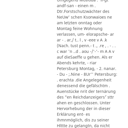
andf-san - einen m .
Dtr.Forstschutzwächter des
NeUw' schen Ksonwaioes ne
am letzten onntag oder
Montag feine Wohnung
verlassen, um- elorapsche- ar
ar - . ar,/ t.. l , v -eee v A .k
(Nach. tust penn.- t ., .re , . - . .
c war 'n ..d . aou -/'-'- m A A v
auf dieSaeffe u gehen. Als er
Abends kehrte, - riar
Petersburg Montag, - 2. nanar.
- Du - ;.Nine - 8Ur'' Petersburg:
. erachta .die Angelegenheit
denessend die gefälschtm .
Auenstücke nrit der ternärung
des "en Reichdanzeigers´' sttr
ahen en geschlossen. Unter
Hervorhebung der in dieser
Erklärung ent- es
ihmnmöglich, dis zu seiner
Hlttte zu gelangtn, da nicht