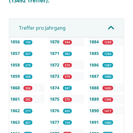
(13492 Treffer):
Treffer pro Jahrgang
1856
1870
1884
156
594
1249
1857
1871
1885
327
582
1266
1858
1872
1886
279
570
1387
1859
1873
1887
268
579
1460
1860
1874
1888
336
587
1435
1861
1875
1889
392
576
1346
1862
1876
1890
277
605
1417
1863
1877
1891
457
154
1460