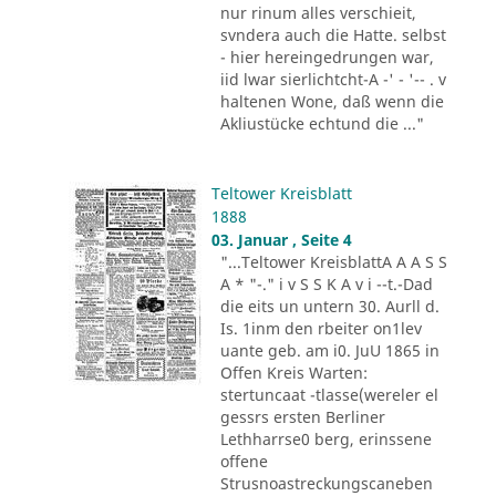
nur rinum alles verschieit,
svndera auch die Hatte. selbst
- hier hereingedrungen war,
iid lwar sierlichtcht-A -' - '-- . v
haltenen Wone, daß wenn die
Akliustücke echtund die ..."
Teltower Kreisblatt
1888
03. Januar , Seite 4
"...Teltower KreisblattA A A S S
A * "-." i v S S K A v i --t.-Dad
die eits un untern 30. Aurll d.
Is. 1inm den rbeiter on1lev
uante geb. am i0. JuU 1865 in
Offen Kreis Warten:
stertuncaat -tlasse(wereler el
gessrs ersten Berliner
Lethharrse0 berg, erinssene
offene
Strusnoastreckungscaneben