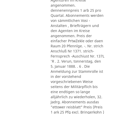
Agenturen im Kreise
angenommen.
dennenennpreis 1 arb 25 pro
Quartal. Abonnements werden
von sämmtlichen Vosi -
Anstalten , Briefträgern und
den Agenten im Kreise
angenommen. Preis der
einfacher PrtwZekle oder daen
Raum 20 Pfennlge. -. Nr. strich
Anschluß Nr 1371. strich-
Fernsprech -Auschiust Nr. 137L
'R . 2. Verun, tonnerstag, den
5. Januar 1888. . 6 . Die
Anmeldung zur Stammrolle ist
in der vorstehend
vorgeschriebenen Weise
seitens der Militärpflich bis
eine endtigen so lange
alljährlich zu wiederholen, 32.
Jadrg. Abonnements ausdas
"ettower reisblatt" Preis (Preis
1 ark 25 Pfg excl. Bringerkohn )