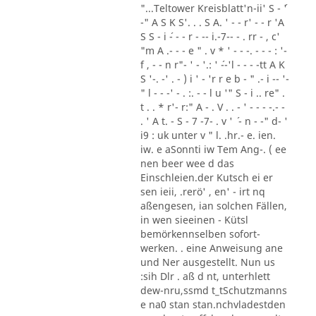
"...Teltower Kreisblatt'n-ii' S - ´'
-" A S K S'. . . S A. ' - - r' - - r 'A
S S - i ´- - - r - -- i.-7-- - . rr - , c'
"m A .- - - e " . v * ' - - -. - - - : '-
f , - - n r"- ' - '.: ' ´--'l - - - -tt A K
S '-. -' . - ) i ' - 'r r e b - " .- i -- '-
" l - - -' - . :. - - l u '" S - i .. re" .
t . . * r'- r:" A - . V . . - ' - - - -.- -
. ' A t. - S - 7 -7- . v ' ´ - n - -" d- '
i9 : uk unter v " l. .hr.- e. ien.
iw. e aSonnti iw Tem Ang-. ( ee
nen beer wee d das
Einschleien.der Kutsch ei er
sen ieii, .rerö' , en' - irt nq
aßengesen, ian solchen Fällen,
in wen sieeinen - Kütsl
bemörkennselben sofort-
werken. . eine Anweisung ane
und Ner ausgestellt. Nun us
:sih Dlr . aß d nt, unterhlett
dew-nru,ssmd t_tSchutzmanns
e na0 stan stan.nchvladestden