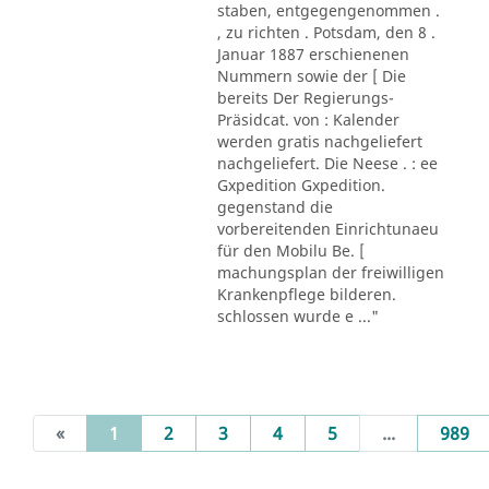
staben, entgegengenommen .
, zu richten . Potsdam, den 8 .
Januar 1887 erschienenen
Nummern sowie der [ Die
bereits Der Regierungs-
Präsidcat. von : Kalender
werden gratis nachgeliefert
nachgeliefert. Die Neese . : ee
Gxpedition Gxpedition.
gegenstand die
vorbereitenden Einrichtunaeu
für den Mobilu Be. [
machungsplan der freiwilligen
Krankenpflege bilderen.
schlossen wurde e ..."
(current)
«
1
2
3
4
5
...
989