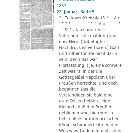
1887
22. Januar , Seite 5
"...Teltower KreisblattS * -- A r
' " " S --- "- - - " ' -' ´ A u - -- ' - '
--' S -' v tanz und reuz.
Vaterländische mählung von
eorv Hvrn. (Unbefugter
Nachdruck ist verboren.) Gold
und Silber tonnte nicht darin
sein, denn das war
(Fortsetzung .) Ja, eine schwere
Zeit wae 's, in der die
Gottesgeißel Napoleon über
Preußen herrschte, und doch
begannen Das die
Verständigen sie bald eine
gute Zeit zu heißen . eine
Kleinod , daß den Preußen
geblieben war, bietreue so
hell, daß es ür ihren irdischen
König, schimmerte ihnen den
Weg wies 1u dem himmlischen