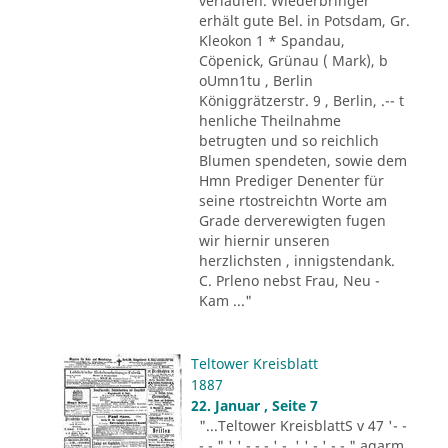
verlaufen. Wiederbringer
erhält gute Bel. in Potsdam, Gr.
Kleokon 1 * Spandau,
Cöpenick, Grünau ( Mark), b
oUmn1tu , Berlin
Königgrätzerstr. 9 , Berlin, .-- t
henliche Theilnahme
betrugten und so reichlich
Blumen spendeten, sowie dem
Hmn Prediger Denenter für
seine rtostreichtn Worte am
Grade derverewigten fugen
wir hiernir unseren
herzlichsten , innigstendank.
C. Prleno nebst Frau, Neu -
Kam ..."
Teltower Kreisblatt
1887
22. Januar , Seite 7
"...Teltower KreisblattS v 47 '- -
- - " ' ' - - - ' -. ' ' - ' -.-." agarm