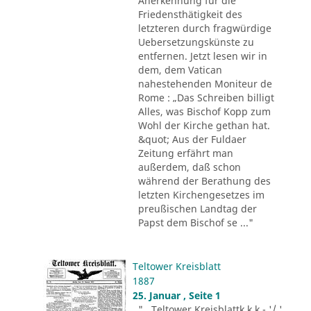
Anerkennung für die
Friedensthätigkeit des
letzteren durch fragwürdige
Uebersetzungskünste zu
entfernen. Jetzt lesen wir in
dem, dem Vatican
nahestehenden Moniteur de
Rome : „Das Schreiben billigt
Alles, was Bischof Kopp zum
Wohl der Kirche gethan hat.
&quot; Aus der Fuldaer
Zeitung erfährt man
außerdem, daß schon
während der Berathung des
letzten Kirchengesetzes im
preußischen Landtag der
Papst dem Bischof se ..."
Teltower Kreisblatt
1887
25. Januar , Seite 1
"...Teltower Kreisblattk k k - '/ '