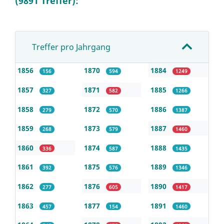
(9891 Treffer):
Treffer pro Jahrgang
1856
1870
1884
156
594
1249
1857
1871
1885
327
582
1266
1858
1872
1886
279
570
1387
1859
1873
1887
268
579
1460
1860
1874
1888
336
587
1435
1861
1875
1889
392
576
1346
1862
1876
1890
277
605
1417
1863
1877
1891
457
154
1460