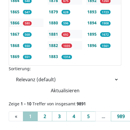
1864
1878
1892
548
675
1260
1865
1879
1893
547
628
1723
1866
1880
1894
580
596
1908
1867
1881
1895
568
692
1672
1868
1882
1896
550
1035
1561
1869
1883
551
1314
Sortierung:
Aktualisieren
Zeige
1 - 10
Treffer von insgesamt
9891
(current)
«
1
2
3
4
5
...
989