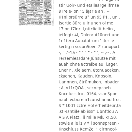
stir Uolr- und etall8ärge lfrnse
8Tre e- on 15 äJarle an . --
K1nllorsürre u" un 95 P1. . un .
Isertie 8üre ulir unen o1me
17lnr 17lnr. l,nttclieltt belin ,
ietIegtr 4l, Doloorut10nort und
1n1tero Auoatatrum ' :ter :e
kèrtig n socori5oen 7'runoport.
-, " .'-'la - " ' " " - " ', -- ,-- . A
rersemlessdare Jünsütze mit
auah ohne 8ctreibe aui l.ager.
t.ner r . Xleiaern, 8tonuaoeken,
ckaenen, Kaudon, Knpsoin,
Uannnen, 8trümukon. lnbader
: A. v11rQOA . secnepcoeb
Kncnluss lro . 0164. vcan3pon
naoh voborein1cunst anad froi.
S * L0d1ic´ctre Hol e'heitde:ir,ta
,st -Isntiile ab issr' Ubnftlou A
A S A Platz , ii mille Mk. k1,50,
sowie alle lz v * i sonnspreen -
Knschluss KemZe: 1 eirnneol-