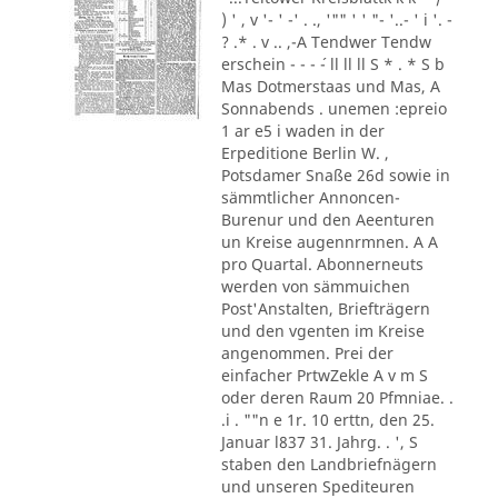
) ' , v '- ' -' . ., '"" ' ' "- '..- ' i '. -
? .* . v .. ,-A Tendwer Tendw
erschein - - - ´- ll ll ll S * . * S b
Mas Dotmerstaas und Mas, A
Sonnabends . unemen :epreio
1 ar e5 i waden in der
Erpeditione Berlin W. ,
Potsdamer Snaße 26d sowie in
sämmtlicher Annoncen-
Burenur und den Aeenturen
un Kreise augennrmnen. A A
pro Quartal. Abonnerneuts
werden von sämmuichen
Post'Anstalten, Briefträgern
und den vgenten im Kreise
angenommen. Prei der
einfacher PrtwZekle A v m S
oder deren Raum 20 Pfmniae. .
.i . ""n e 1r. 10 erttn, den 25.
Januar l837 31. Jahrg. . ', S
staben den Landbriefnägern
und unseren Spediteuren