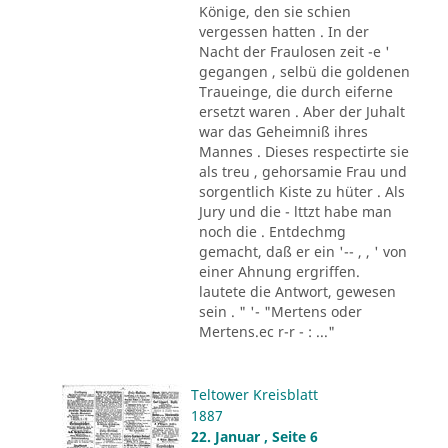
Könige, den sie schien
vergessen hatten . In der
Nacht der Fraulosen zeit -e '
gegangen , selbü die goldenen
Traueinge, die durch eiferne
ersetzt waren . Aber der Juhalt
war das Geheimniß ihres
Mannes . Dieses respectirte sie
als treu , gehorsamie Frau und
sorgentlich Kiste zu hüter . Als
Jury und die - lttzt habe man
noch die . Entdechmg
gemacht, daß er ein '-- , , ' von
einer Ahnung ergriffen.
lautete die Antwort, gewesen
sein . " '- "Mertens oder
Mertens.ec r-r - : ..."
Teltower Kreisblatt
1887
22. Januar , Seite 6