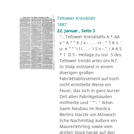
Teltower Kreisblatt
1887
22. Januar , Seite 3
"...Teltower Kreisblattv A * AA
v " A " " K / v - . . . -rr . " ´1 K s .'
u- e " " 'i l i . . - 'i S v -.". i A A S
* 1 .D S - Heilage zu issr. S des
Teltower lreisbl artes oro l67.
In Stolp entstand in einem
doerigen großen
FabrikEtablissement auf noch
nicht ermittelte Weise ein
Feuer, das sich in ganz kurzer
Zeit allen Fabrikgebäuden
mittheilte und ' "'- " tk3on
liaem Neubau im Nordca
Berlins stärzte um Minwoch
liche Nachmittag äußere ein
Maurerlehrling sowie vom
dritten Stock herab auf den