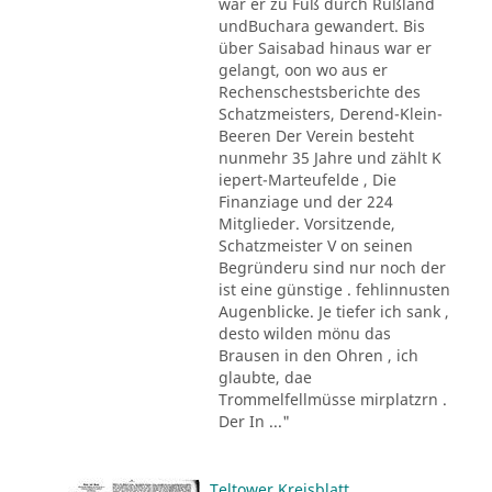
war er zu Fuß durch Rußland
undBuchara gewandert. Bis
über Saisabad hinaus war er
gelangt, oon wo aus er
Rechenschestsberichte des
Schatzmeisters, Derend-Klein-
Beeren Der Verein besteht
nunmehr 35 Jahre und zählt K
iepert-Marteufelde , Die
Finanziage und der 224
Mitglieder. Vorsitzende,
Schatzmeister V on seinen
Begründeru sind nur noch der
ist eine günstige . fehlinnusten
Augenblicke. Je tiefer ich sank ,
desto wilden mönu das
Brausen in den Ohren , ich
glaubte, dae
Trommelfellmüsse mirplatzrn .
Der In ..."
Teltower Kreisblatt