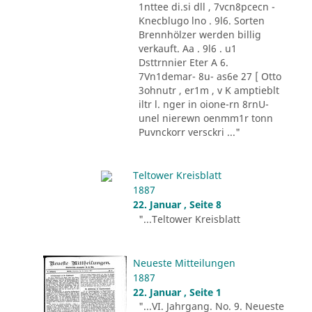
1nttee di.si dll , 7vcn8pcecn -
Knecblugo lno . 9l6. Sorten
Brennhölzer werden billig
verkauft. Aa . 9l6 . u1
Dsttrnnier Eter A 6.
7Vn1demar- 8u- as6e 27 [ Otto
3ohnutr , er1m , v K amptieblt
iltr l. nger in oione-rn 8rnU-
unel nierewn oenmm1r tonn
Puvnckorr versckri ..."
Teltower Kreisblatt
1887
22. Januar , Seite 8
"...Teltower Kreisblatt
Neueste Mitteilungen
1887
22. Januar , Seite 1
"...VI. Jahrgang. No. 9. Neueste