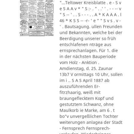
"...Teltower Kreisblatte . e - S v
e S A A v * " S :- . " . .' ' . - - -- v
" S -- ' . . S - - - . . A * K A A A . l
46 * K S S -- -r- ' e " " S v s . v -
' . Bautsagung. ullen Freunden
und Bekannten, welche bei der
Beerdigung unserer so früh
entschlafenen nträge aus
ernsprechanlagen. Für 1. die
in der nächsten Bauperiode
vom Holz - Anktion .
Amdienstag, d. 25. Zaunar
13b7 V ormittags 10 Uhr, sollen
im i .. S A S April 1887 ab
auszuführenden Er-
fitrzhaarig, weiß mit
braungeflecktem Kopf und
gestutztem Schwanz, ohne
Maulkorb ie Marke, am 6 . t
bo"v unvergeßlichen Tochter
weiterungen anlagea der Stadt
- Fernsprech Fernsprech-