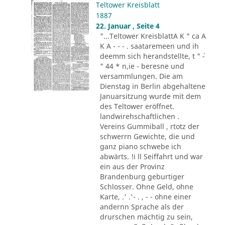
Teltower Kreisblatt
1887
22. Januar , Seite 4
"...Teltower KreisblattA K " ca A
K A - - - . saataremeen und ih
deemm sich herandstellte, t " ´-
" 44 * n,ie - beresne und
versammlungen. Die am
Dienstag in Berlin abgehaltene
Januarsitzung wurde mit dem
des Teltower eröffnet.
landwirehschaftlichen .
Vereins Gummiball , rtotz der
schwerrn Gewichte, die und
ganz piano schwebe ich
abwärts. !i ll Seiffahrt und war
ein aus der Provinz
Brandenburg geburtiger
Schlosser. Ohne Geld, ohne
Karte, .' .'- . , - - ohne einer
andernn Sprache als der
drurschen mächtig zu sein,