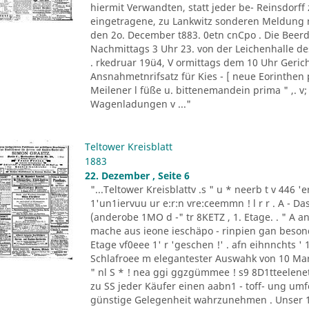
hiermit Verwandten, statt jeder be- Reinsdorf
eingetragene, zu Lankwitz sonderen Meldung m
den 2o. December t883. 0etn cnCpo . Die Beer
Nachmittags 3 Uhr 23. von der Leichenhalle de
. rkedruar 19ü4, V ormittags dem 10 Uhr Gericht
Ansnahmetnrifsatz für Kies - [ neue Eorinthen 
Meilener l füße u. bittenemandein prima " ,. v;
Wagenladungen v ..."
Teltower Kreisblatt
1883
22. Dezember , Seite 6
"...Teltower Kreisblattv .s " u * neerb t v 446 'e
1'un1iervuu ur e:r:n vre:ceemmn ! l r r . A - D
(anderobe 1MO d -" tr 8KETZ , 1. Etage. . " A ant
mache aus ieone ieschäpo - rinpien gan besonden 
Etage vf0eee 1' r 'geschen !' . afn eihnnchts ' 1
Schlafroee m elegantester Auswahk von 10 Mark a
" nl S * ! nea ggi ggzgümmee ! s9 8D1tteelenet
zu SS jeder Käufer einen aabn1 - toff- ung umfo
günstige Gelegenheit wahrzunehmen . Unser 1