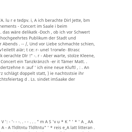
7A. lu r e tedpv. i, A ich berachte Dirl Jette, bm
onnements - Concert im Saale i beim
i. das wäre delikatk -Doch , ob ich vor Schwert
in hochgeehrtes Publikum der Stadt und
Abends . -- /, Und vor Liebe schmachte schien,
eiletlt aiär; t ce: r- unel 1rorwle- 8trasc
erachte Dlr !" -. r - Aber warte, stolze Kleene,
oncert ein Tanzkränzch -er it Tämer Matt. .
ertzehne n :auf ' ich eine neue Kluftl , : . An
z schlägt doppelt statt, ) ie nachtsstsie ihr
achtsfeiertag d . Ls. sindet imSaake der
 V ': - '- - -. . - - . . . " m A S 'v u * K " ' * ' A _ AA
 . A - A Tldltntu Tldltntu" ' * reis e_A latt litteran .