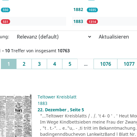
1882
550
1035
1883
551
1314
Aktualisieren
rung:
1 - 10
Treffer von insgesamt
10763
(current)
1
2
3
4
5
...
1076
1077
Teltower Kreisblatt
1883
22. Dezember , Seite 5
"...Teltower Kreisblatts / . /. 't 4- 0 ' . ' Heu
Im Wege Kindbettsieben meine Frau der Zwang
, "t . t.-". .. e.."u,. - ,ti tritt im Bekanntmachu
badingenndbuchevon LankwitzBand l Blatt Nr. 