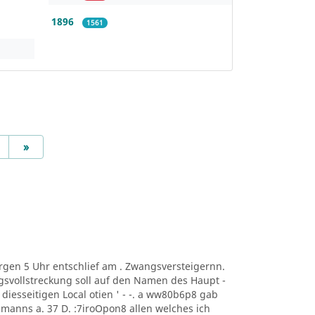
1896
1561
Next
»
t Morgen 5 Uhr entschlief am . Zwangsversteigernn.
svollstreckung soll auf den Namen des Haupt -
ng. diesseitigen Local otien ' - -. a ww80b6p8 gab
manns a. 37 D. :7iroOpon8 allen welches ich