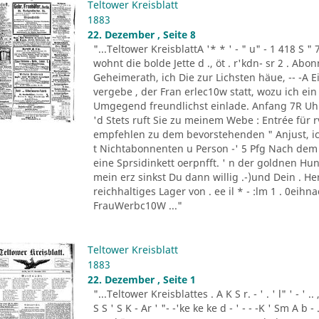
Teltower Kreisblatt
1883
22. Dezember , Seite 8
"...Teltower KreisblattA '* * ' - " u" - 1 418 S " 
wohnt die bolde Jette d ., öt . r'kdn- sr 2 . Ab
Geheimerath, ich Die zur Lichsten häue, -- -A E
vergebe , der Fran erlec10w statt, wozu ich e
Umgegend freundlichst einlade. Anfang 7R Uhr 
'd Stets ruft Sie zu meinem Webe : Entrée für rv1
empfehlen zu dem bevorstehenden " Anjust, ick o
t Nichtabonnenten u Person -' 5 Pfg Nach dem C
eine Sprsidinkett oerpnfft. ' n der goldnen Hund
mein erz sinkst Du dann willig .-)und Dein . Her
reichhaltiges Lager von . ee il * - :lm 1 . 0eihn
FrauWerbc10W ..."
Teltower Kreisblatt
1883
22. Dezember , Seite 1
"...Teltower Kreisblattes . A K S r. - ' . ' l" ' - ' .. ,
S S ' S K - Ar ' "- -'ke ke ke d - ' - - -K ' Sm A b -