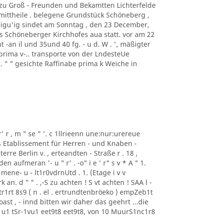
f zu Groß - Freunden und Bekamtten Lichterfelde
ittheile . belegene Grundstück Schöneberg ,
digu'ig sindet am Sonntag , den 23 December,
s Schöneberger Kirchhofes aua statt. vor am 22
 -an il und 35und 40 fg. - u d. W . ', mäßigter
prima v-.. transporte von der LndesteUe
 . " " gesichte Raffinabe prima k Weiche in
r' r , m " se " '. c 1llrieenn une:nur:urereue
as Etablissement für Herren - und Knaben -
erre Berlin v. , erteandten - Straße r . 18 ,
aufmeran '- u " r' . -o" i e ' r" s v * A " 1.
mene- u - lt1r0vdrnUtd . 1. (Etage i v v
n. d " " . ,-S zu achten ! S vt achten ! SAA l -
r1rt 8s9 ( n . el . ertrundtenbröeko ) empZeb1t
ast , - innd bitten wir daher das geehrt ...die
u1 tSr-1vu1 eet9t8 eet9t8, von 10 MuurS1nc1r8