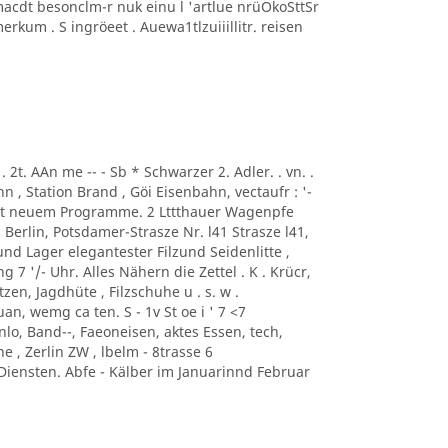
macdt besonclm-r nuk einu l 'artlue nrüOkoSttSr
kum . S ingröeet . Auewa1tlzuiiillitr. reisen
.. . 2t. AAn me -- - Sb * Schwarzer 2. Adler. . vn. .
, Station Brand , Göi Eisenbahn, vectaufr : '-
mit neuem Programme. 2 Lttthauer Wagenpfe
i Berlin, Potsdamer-Strasze Nr. l41 Strasze l41,
und Lager elegantester Filzund Seidenlitte ,
 7 '/- Uhr. Alles Nähern die Zettel . K . Krücr,
zen, Jagdhüte , Filzschuhe u . s. w .
an, wemg ca ten. S - 1v St oe i ' 7 <7
o, Band--, Faeoneisen, aktes Essen, tech,
e , Zerlin ZW , lbelm - 8trasse 6
iensten. Abfe - Kälber im Januarinnd Februar