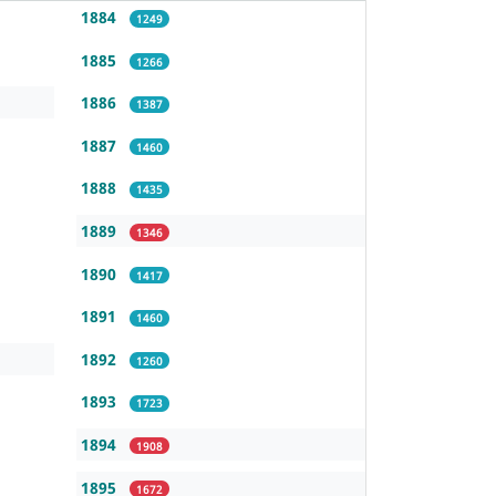
1884
1249
1885
1266
1886
1387
1887
1460
1888
1435
1889
1346
1890
1417
1891
1460
1892
1260
1893
1723
1894
1908
1895
1672