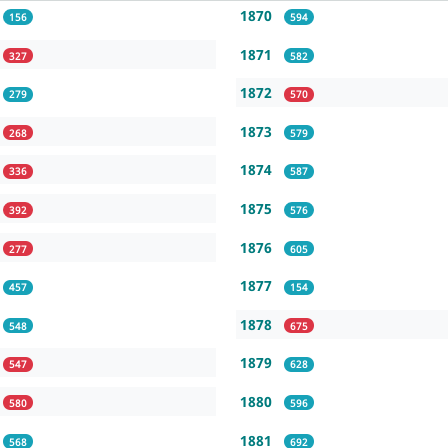
1870
156
594
1871
327
582
1872
279
570
1873
268
579
1874
336
587
1875
392
576
1876
277
605
1877
457
154
1878
548
675
1879
547
628
1880
580
596
1881
568
692