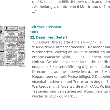
und Kz1ctee lllnb BERL.IN , Avlr dlarh an und 
. Abtheilung v. dbnto1 vnn 6 Mmrtr uuu uu1' mer
..."
Teltower Kreisblatt
1883
22. Dezember , Seite 7
"...Teltower KreisblattA A t. e s v 447 ' -'. e -. ,l
91leevvckov-K ntmachermeister. Dresdener Bahn 
Wechnachts-Feiertag we briüaute atsttllung 
oranne Waoache, 5jähr , 5' 5 " u.. 6 " sehr- gar
Link-Straße- uid Potsdamer-Platz- Ecke, Fabrik 
0dapeaux * Kasseneröffnung 6 '/- Uhr. -- Anfang
Director. mecauiques , sowie fest u. 1 er , S Müt
Neparatteen schnell. Preise billigst. 2 Doppehiu
eisenbahnschienen nnd 7rer m anrn ängen, Sinl
Werkzeuge n. . 6 Arbeitspfde m A- kAA-.. W. liön
Trägeneichnungen stehen auf Wunsch ern zu D
wieder zu Stück g0 Mark 50 ..."