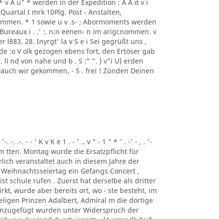
S S S * v A u" * werden in der Expedition : A A d v i
 Quartal t mrk 10Plg. Post - Anstalten,
mmen. * 1 sowie u v .s- ; Abormoments werden
ureaux i . .' :. n:n eenen- n im arigcnommen. v
der l883. 28. Inyrgt' la v S e i Sei gegrüßt uns ,
de :o V olk gezogen ebens fort, den Ertöser gab
ll nd von nahe und b . S :" ". ) v"i U) erden
 auch wir gekommen, - S . frei ! Zünden Deinen
. .-. - - ' K v K e 1 . - ' .. v " - 1 " * ' . -' - , . '-
, Am tten. Montag wurde die Ersatzpflicht für
lich veranstaltet auch in diesem Jahre der
 Weihnachtsseiertag ein Gefangs Concert ,
st schule rufen . Zuerst hat derselbe als dritter
t, wurde aber bereits ort, wo - ste besteht, im
ligen Prinzen Adalbert, Admiral m die dortige
inzugefügt wurden unter Widerspruch der