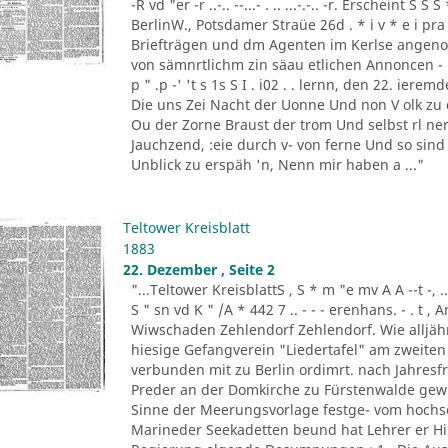
-R vd "er -r ..-.. --...- . .. ...-.-.. -r. Erscheint 
BerlinW., Potsdamer Straüe 26d . * i v * e i pra
Briefträgen und dm Agenten im Kerlse angeno
von sämnrtlichm zin säau etlichen Annoncen - B
p " .p -' 't s 1s S I . i02 . . lernn, den 22. ierem
Die uns Zei Nacht der Uonne Und non V olk zu 
Ou der Zorne Braust der trom Und selbst rl ner. 
Jauchzend, :eie durch v- von ferne Und so sind
Unblick zu erspäh 'n, Nenn mir haben a ..."
Teltower Kreisblatt
1883
22. Dezember , Seite 2
"...Teltower KreisblattS , S * m "e mv A A --t -, .. '-. -
S " sn vd K " /A * 442 7 .. - - - erenhans. - . t 
Wiwschaden Zehlendorf Zehlendorf. Wie alljähr
hiesige Gefangverein "Liedertafel" am zweiten
verbunden mit zu Berlin ordimrt. nach Jahresfri
Preder an der Domkirche zu Fürstenwalde gewirk
Sinne der Meerungsvorlage festge- vom hochse
Marineder Seekadetten beund hat Lehrer er H