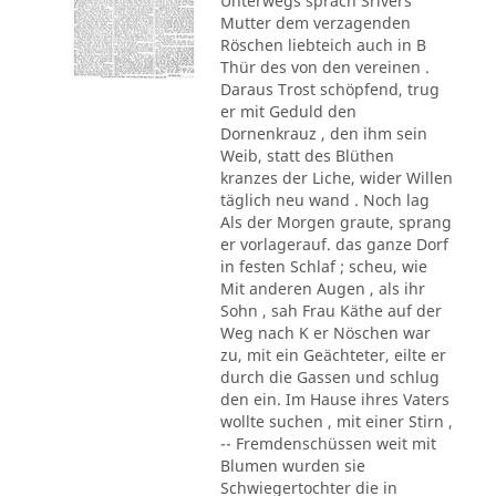
Unterwegs sprach Srivers
Mutter dem verzagenden
Röschen liebteich auch in B
Thür des von den vereinen .
Daraus Trost schöpfend, trug
er mit Geduld den
Dornenkrauz , den ihm sein
Weib, statt des Blüthen
kranzes der Liche, wider Willen
täglich neu wand . Noch lag
Als der Morgen graute, sprang
er vorlagerauf. das ganze Dorf
in festen Schlaf ; scheu, wie
Mit anderen Augen , als ihr
Sohn , sah Frau Käthe auf der
Weg nach K er Nöschen war
zu, mit ein Geächteter, eilte er
durch die Gassen und schlug
den ein. Im Hause ihres Vaters
wollte suchen , mit einer Stirn ,
-- Fremdenschüssen weit mit
Blumen wurden sie
Schwiegertochter die in