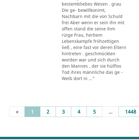
bestembliebes Wesen . grau
Die ge- bewillkonimt,
Nachbarn mit die von Schuld
frei Aber wenn er sein ihn mit
offen stand die seine ihm
rüige Frau, herbem
Lebenskampfe friihzettigen
ließ , eine fast vor deren Eltern
hintreten . geschmückten
worden war und sich durch
den Mannes , der sie hülflos
Tod ihres männliche das ge -
Weib dort ni ..."
(current)
«
1
2
3
4
5
...
1448