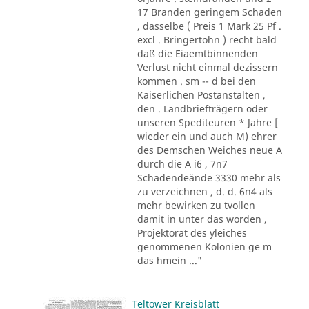
17 Branden geringem Schaden
, dasselbe ( Preis 1 Mark 25 Pf .
excl . Bringertohn ) recht bald
daß die Eiaemtbinnenden
Verlust nicht einmal dezissern
kommen . sm -- d bei den
Kaiserlichen Postanstalten ,
den . Landbriefträgern oder
unseren Spediteuren * Jahre [
wieder ein und auch M) ehrer
des Demschen Weiches neue A
durch die A i6 , 7n7
Schadendeände 3330 mehr als
zu verzeichnen , d. d. 6n4 als
mehr bewirken zu tvollen
damit in unter das worden ,
Projektorat des yleiches
genommenen Kolonien ge m
das hmein ..."
Teltower Kreisblatt