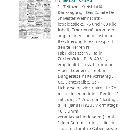
03. Januar , Seite 4
"...Teltower Kreisblatt4
Danksagung . Das Comité Der
Snivester Weihnachts -
ietreidesäeke, 75 und 100 Kilo
Inhalt, 7rogrmna8ium zu der
angemeinen somie fast neue
Beschterung l-' esin saqt - .l
den te Herren rl .
Fabrikbesitzern , . talin
Zuckersäcke, P . 8. 40 Vf. ,
empfiehlt U- olss. l . rinnnun .
Albest Ldenerr , Trebbin .
Düngesalze halte vorräthig .
Ge. Lichterselbe. Ge -
Lichterselbe vlnrtriairn . tir Ze [
ms ,o de leulmituim . Rentier´l '
siit . un , . * ZuderamNlontng ,
d . 4 . Januar18Zu , V ormittags
10 '. Uhrm
veranlastartfindenden ( . nntli
' dem Derem . . ( ir - r ! lic eir -
- u. a. m. für ihre Gaben sowie