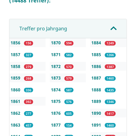
(14488 Treffer):
Treffer pro Jahrgang
1856
1870
1884
156
594
1249
1857
1871
1885
327
582
1266
1858
1872
1886
279
570
1387
1859
1873
1887
268
579
1460
1860
1874
1888
336
587
1435
1861
1875
1889
392
576
1346
1862
1876
1890
277
605
1417
1863
1877
1891
457
154
1460