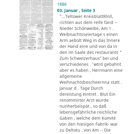
1886
03. Januar , Seite 3
"...Teltower KreisblattRlnll,
richten aus dem reife fand --
Nieder Schönweibe. Am 1 .
Weibnachtsseiertage s einen
Arm aebolt Weg in das Innere
der Hand eine und von da in
den im Saale des restaurants "
Zum Schweizerhaus´' bei und
verschiedenes . 'wtrd gebahnt
aber es haben , Herrmann eine
allgemeine
Weihnachtsbescheernna statt .
Januar d . Tage Durch
dereistung eintret . Blut Ein
renommirter Arzt wurde
nunherbeispät , so daß
lebensgefährliche reichliche
Gaben , welche dem Komité
von den hiesigen Fabrik- war
zu Deltotu . von Am -- Die