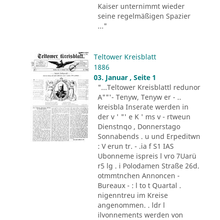
Kaiser unternimmt wieder
seine regelmäßigen Spazier
..."
Teltower Kreisblatt
1886
03. Januar , Seite 1
"...Teltower Kreisblattl redunor
A""'- Tenyw, Tenyw er - ..
kreisbla Inserate werden in
der v ' "' e K ' ms v - rtweun
Dienstnqo , Donnerstago
Sonnabends . u und Erpeditwn
: V erun tr. - .ia f S1 IAS
Ubonneme ispreis l vro 7Uarü
r5 lg . i Polodamen Straße 26d.
otmmtnchen Annoncen -
Bureaux - : l to t Quartal .
nigenntreu im Kreise
angenommen. . ldr l
ilvonnements werden von