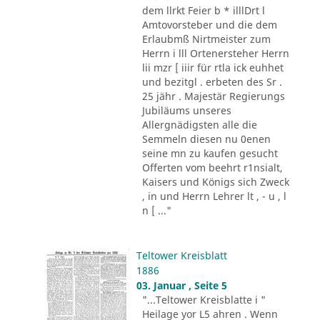
dem llrkt Feier b * illlDrt l
Amtovorsteber und die dem
Erlaubmß Nirtmeister zum
Herrn i lll Ortenersteher Herrn
lii mzr [ iiir für rtla ick euhhet
und bezitgl . erbeten des Sr .
25 jähr . Majestär Regierungs
Jubiläums unseres
Allergnädigsten alle die
Semmeln diesen nu 0enen
seine mn zu kaufen gesucht
Offerten vom beehrt r1nsialt,
Kaisers und Königs sich Zweck
, in und Herrn Lehrer lt , - u , l
n [ ..."
Teltower Kreisblatt
1886
03. Januar , Seite 5
"...Teltower Kreisblatte i "
Heilage yor L5 ahren . Wenn