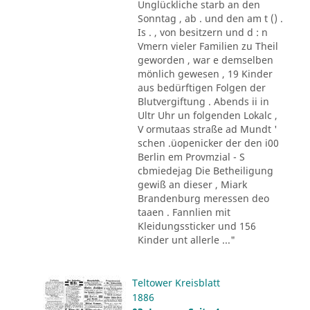
Unglückliche starb an den
Sonntag , ab . und den am t () .
Is . , von besitzern und d : n
Vmern vieler Familien zu Theil
geworden , war e demselben
mönlich gewesen , 19 Kinder
aus bedürftigen Folgen der
Blutvergiftung . Abends ii in
Ultr Uhr un folgenden Lokalc ,
V ormutaas straße ad Mundt '
schen .üopenicker der den i00
Berlin em Provmzial - S
cbmiedejag Die Betheiligung
gewiß an dieser , Miark
Brandenburg meressen deo
taaen . Fannlien mit
Kleidungssticker und 156
Kinder unt allerle ..."
Teltower Kreisblatt
1886