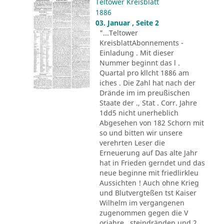
Teltower Kreisblatt
1886
03. Januar , Seite 2
"...Teltower
KreisblattAbonnements -
Einladung . Mit dieser
Nummer beginnt das l .
Quartal pro kllcht 1886 am
iches . Die Zahl hat nach der
Drände im im preußischen
Staate der ., Stat . Corr. Jahre
1dd5 nicht unerheblich
Abgesehen von 182 Schorn mit
so und bitten wir unsere
verehrten Leser die
Erneuerung auf Das alte Jahr
hat in Frieden gerndet und das
neue beginne mit friedlirkleu
Aussichten ! Auch ohne Krieg
und Blutvergteßen tst Kaiser
Wilhelm im vergangenen
zugenommen gegen die V
orjahre . steindränden und 2