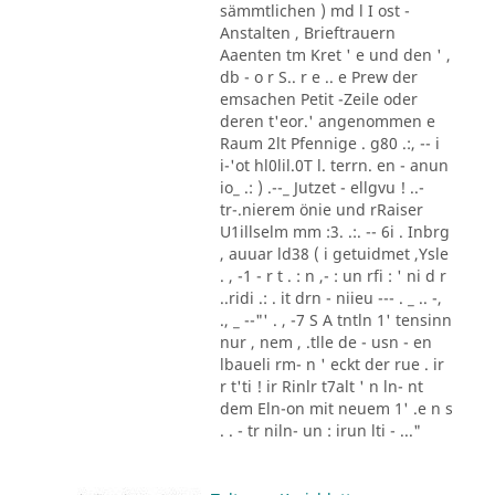
sämmtlichen ) md l I ost -
Anstalten , Brieftrauern
Aaenten tm Kret ' e und den ' ,
db - o r S.. r e .. e Prew der
emsachen Petit -Zeile oder
deren t'eor.' angenommen e
Raum 2lt Pfennige . g80 .:, -- i
i-'ot hl0lil.0T l. terrn. en - anun
io_ .: ) .--_ Jutzet - ellgvu ! ..-
tr-.nierem önie und rRaiser
U1illselm mm :3. .:. -- 6i . Inbrg
, auuar ld38 ( i getuidmet ,Ysle
. , -1 - r t . : n ,- : un rfi : ' ni d r
..ridi .: . it drn - niieu --- . _ .. -,
., _ --"' . , -7 S A tntln 1' tensinn
nur , nem , .tlle de - usn - en
lbaueli rm- n ' eckt der rue . ir
r t'ti ! ir Rinlr t7alt ' n ln- nt
dem Eln-on mit neuem 1' .e n s
. . - tr niln- un : irun lti - ..."