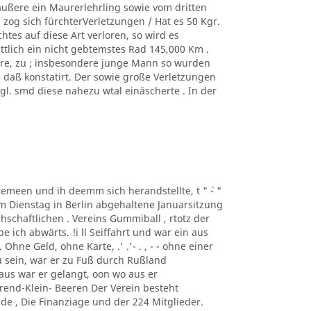
äußere ein Maurerlehrling sowie vom dritten
zog sich fürchterVerletzungen / Hat es 50 Kgr.
tes auf diese Art verloren, so wird es
ittlich ein nicht gebtemstes Rad 145,000 Km .
ere, zu ; insbesondere junge Mann so wurden
, daß konstatirt. Der sowie große Verletzungen
. smd diese nahezu wtal einäscherte . In der
taremeen und ih deemm sich herandstellte, t " ´- "
m Dienstag in Berlin abgehaltene Januarsitzung
schaftlichen . Vereins Gummiball , rtotz der
ich abwärts. !i ll Seiffahrt und war ein aus
hne Geld, ohne Karte, .' .'- . , - - ohne einer
 sein, war er zu Fuß durch Rußland
us war er gelangt, oon wo aus er
rend-Klein- Beeren Der Verein besteht
de , Die Finanziage und der 224 Mitglieder.