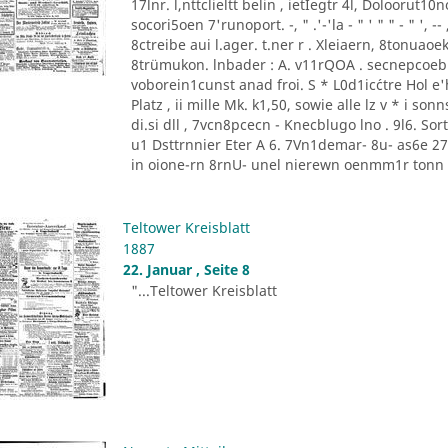
17lnr. l,nttclieltt belin , ietIegtr 4l, Doloorut1
socori5oen 7'runoport. -, " .'-'la - " ' " " - " '
8ctreibe aui l.ager. t.ner r . Xleiaern, 8tonu
8trümukon. lnbader : A. v11rQOA . secnepcoeb
voborein1cunst anad froi. S * L0d1ic´ctre Hol e'he
Platz , ii mille Mk. k1,50, sowie alle lz v * i 
di.si dll , 7vcn8pcecn - Knecblugo lno . 9l6. Sor
u1 Dsttrnnier Eter A 6. 7Vn1demar- 8u- as6e 27 [
in oione-rn 8rnU- unel nierewn oenmm1r tonn P
Teltower Kreisblatt
1887
22. Januar , Seite 8
"...Teltower Kreisblatt