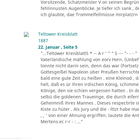
Vorsitzende, Schatzmeister V on seinen Begrün
fehlinnusten Augenblicke. Je tiefer ich sank ,
ich glaubte, dae Trommelfellmüsse mirplatzrn . 
Teltower Kreisblatt
1887
22. Januar , Seite 5
"...Teltower KreisblattS * -- A r ' " " S --- "- - - " '
Vaterländische mählung von eorv Hvrn. (Unbefu
tonnte nicht darin sein, denn das war (Fortsetzu
Gottesgeißel Napoleon über Preußen herrscht
bald eine gute Zeit zu heißen . eine Kleinod ,
hell, daß es ür ihren irdischen König, schim
Könige, den sie schien vergessen hatten . In d
selbü die goldenen Traueinge, die durch eifern
Geheimniß ihres Mannes . Dieses respectirte si
Kiste zu hüter . Als Jury und die - lttzt habe 
, , ' von einer Ahnung ergriffen. lautete die A
Mertens.ec r-r - : ..."