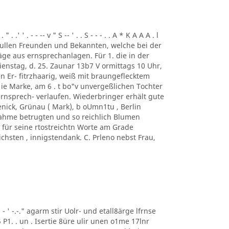
. .' ' . - - -- v " S -- ' . . S - - - . . A * K A A A . l
ung. ullen Freunden und Bekannten, welche bei der
ge aus ernsprechanlagen. Für 1. die in der
enstag, d. 25. Zaunar 13b7 V ormittags 10 Uhr,
en Er- fitrzhaarig, weiß mit braungeflecktem
e Marke, am 6 . t bo"v unvergeßlichen Tochter
rnsprech- verlaufen. Wiederbringer erhält gute
enick, Grünau ( Mark), b oUmn1tu , Berlin
ilnahme betrugten und so reichlich Blumen
für seine rtostreichtn Worte am Grade
chsten , innigstendank. C. Prleno nebst Frau,
 ' ' - ' -.-." agarm stir Uolr- und etall8ärge lfrnse
5 P1. . un . Isertie 8üre ulir unen o1me 17lnr