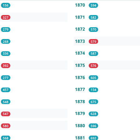
1870
156
594
1871
327
582
1872
279
570
1873
268
579
1874
336
587
1875
392
576
1876
277
605
1877
457
154
1878
548
675
1879
547
628
1880
580
596
1881
568
692