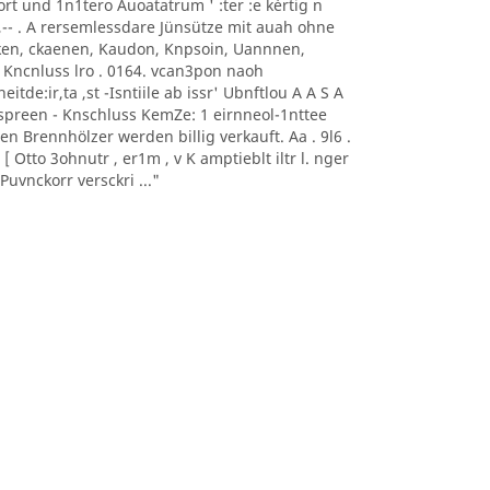
0nort und 1n1tero Auoatatrum ' :ter :e kèrtig n
, -- ,-- . A rersemlessdare Jünsütze mit auah ohne
aoeken, ckaenen, Kaudon, Knpsoin, Uannnen,
 Kncnluss lro . 0164. vcan3pon naoh
itde:ir,ta ,st -Isntiile ab issr' Ubnftlou A A S A
sonnspreen - Knschluss KemZe: 1 eirnneol-1nttee
ten Brennhölzer werden billig verkauft. Aa . 9l6 .
 Otto 3ohnutr , er1m , v K amptieblt iltr l. nger
uvnckorr versckri ..."