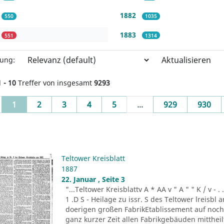
1882
550
1035
1883
551
1314
Aktualisieren
rung:
1 - 10
Treffer von insgesamt
9293
(current)
1
2
3
4
5
...
929
930
Teltower Kreisblatt
1887
22. Januar , Seite 3
"...Teltower Kreisblattv A * AA v " A " " K / v - . . . -r
1 .D S - Heilage zu issr. S des Teltower lreisbl 
doerigen großen FabrikEtablissement auf noch n
ganz kurzer Zeit allen Fabrikgebäuden mitthei