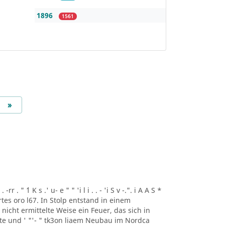
1896
1561
Next
»
r . " ´1 K s .' u- e " " 'i l i . . - 'i S v -.". i A A S *
artes oro l67. In Stolp entstand in einem
icht ermittelte Weise ein Feuer, das sich in
lte und ' "'- " tk3on liaem Neubau im Nordca