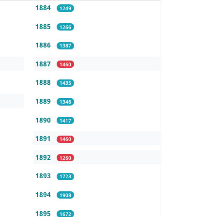
1884
1249
1885
1266
1886
1387
1887
1460
1888
1435
1889
1346
1890
1417
1891
1460
1892
1260
1893
1723
1894
1908
1895
1672