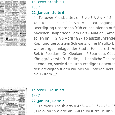
Teltower Kreisblatt
1887
22. Januar , Seite 6
"...Teltower Kreisblatte . e - S v e S A A v * " S :- . " 
46 * K S S -- -r- ' e " " S v s . v - ' . Bautsag
Beerdigung unserer so früh entschlafenen nträ
nächsten Bauperiode vom Holz - Anktion . Amdi
sollen im i .. S A S April 1887 ab auszuführend
Kopf und gestutztem Schwanz, ohne Maulkorb i
weiterungen anlagea der Stadt - Fernsprech Fe
Bel. in Potsdam, Gr. Kleokon 1 * Spandau, Cöp
Königgrätzerstr. 9 , Berlin, .-- t henliche The
spendeten, sowie dem Hmn Prediger Denenter 
derverewigten fugen wir hiernir unseren herzli
Neu - Kam ..."
Teltower Kreisblatt
1887
22. Januar , Seite 7
"...Teltower KreisblattS v 47 '- -- - " ' ' - - - ' -.
8Tre e- on 15 äJarle an . --K1nllorsürre u" un 9