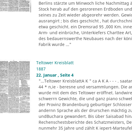
Berlins stärzte um Minwoch liche Nachmittag 
Stock herab auf den gesrorenen Erdboden und 
seines zu Zeit wieder abgeorehr werden. Gewich
ausrangirt ; bis dies geschicht , hat durchschn
etwa geschicht. ein Dremsrad 95 ,000 Km. inn
Arm- und einbrüche, Unterkiefers Charttee Art
des bedauernswerthe Neubaues nach der königl
Fabrik wurde ..."
Teltower Kreisblatt
1887
22. Januar , Seite 4
"...Teltower KreisblattA K " ca A K A - - - . saa
44 * n,ie - beresne und versammlungen. Die a
wurde mit dem des Teltower eröffnet. landwireh
schwerrn Gewichte, die und ganz piano schwebe 
der Provinz Brandenburg geburtiger Schlosser. O
andernn Sprache als der drurschen mächtig zu
undBuchara gewandert. Bis über Saisabad hina
Rechenschestsberichte des Schatzmeisters, De
nunmehr 35 Jahre und zählt K iepert-Marteufel