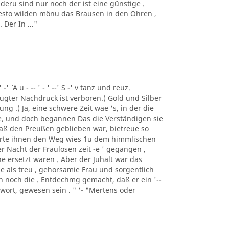
deru sind nur noch der ist eine günstige .
 desto wilden mönu das Brausen in den Ohren ,
Der In ..."
 -' ´ A u - -- ' - ' --' S -' v tanz und reuz.
gter Nachdruck ist verboren.) Gold und Silber
ng .) Ja, eine schwere Zeit wae 's, in der die
e, und doch begannen Das die Verständigen sie
 daß den Preußen geblieben war, bietreue so
merte ihnen den Weg wies 1u dem himmlischen
er Nacht der Fraulosen zeit -e ' gegangen ,
e ersetzt waren . Aber der Juhalt war das
e als treu , gehorsamie Frau und sorgentlich
man noch die . Entdechmg gemacht, daß er ein '--
ntwort, gewesen sein . " '- "Mertens oder