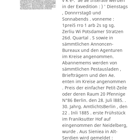
v K e-.' ae ae Inserate werden
in der Exvedition : ) ' Dienstags
, Donnrrstag0 und
Sonnabends . vonneme :
1prei5 rro 1 arb 2s sg sg.
Zerliu Wi Potsdamer Stratzen
26d. Quartal . S sowie in
sämmtlichen Annoncen-
Bureaux und den Agenturen
im Kreise angenommen.
Abannemems werden von
sämmtlichen Pestausladen ,
Briefträgern und den Ae.
enten im Kreise angenommen
. Preis der einfacher Petit-Zeile
oder deren Raum 20 Pfennige
N°86 Berlin. den 28. Juli l885. .
30. Jahrg. AmtlichtsBerlin , den
22 . Inli 1885 . erste Frühstück
im Franiksutter Hof auf
eingenommen der Neidelberg,
wurde . Aus Sieniea in Alt-
Serdien wird gemeldet :