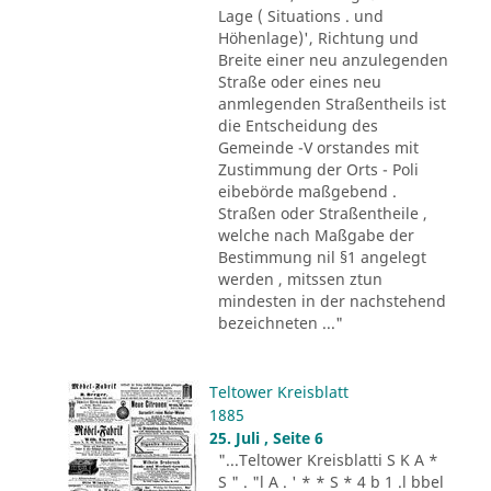
Lage ( Situations . und
Höhenlage)', Richtung und
Breite einer neu anzulegenden
Straße oder eines neu
anmlegenden Straßentheils ist
die Entscheidung des
Gemeinde -V orstandes mit
Zustimmung der Orts - Poli
eibebörde maßgebend .
Straßen oder Straßentheile ,
welche nach Maßgabe der
Bestimmung nil §1 angelegt
werden , mitssen ztun
mindesten in der nachstehend
bezeichneten ..."
Teltower Kreisblatt
1885
25. Juli , Seite 6
"...Teltower Kreisblatti S K A *
S " . "l A . ' * * S * 4 b 1 .l bbel