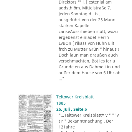
Direktors "' i, [ estenial am
agdsthlöm, Mittelstraße 7.
Jeden Sonntag d . ts.,
ausgeführt von der 25 Mann
starken Kapelle
cänseAussrhieben statt, wozu
ergebenst einladet Herrn
LvBOn [ rikass von Huhn Eilt
froh zu Mutter Grün " hinaus !
Doch laun man draußen auch
versehmachten, Bot ies ier u
Grunde en aus Dabme i in und
außer dem Hause von 6 Uhr ab
..."
Teltower Kreisblatt
1885
25. Juli , Seite 5
"...Teltower Kreisblatt* v " " 'v
t r " Bekanntmachung . Der
121ahre