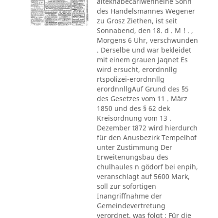
alteknabecarlwenneine Sohn
des Handelsmannes Wegener
zu Grosz Ziethen, ist seit
Sonnabend, den 18. d . M ! . ,
Morgens 6 Uhr, verschwunden
. Derselbe und war bekleidet
mit einem grauen Jaqnet Es
wird ersucht, erordnnllg
rtspolizei-erordnnllg
erordnnllgAuf Grund des §5
des Gesetzes vom 11 . März
1850 und des § 62 dek
Kreisordnung vom 13 .
Dezember t872 wird hierdurch
für den Anusbezirk Tempelhof
unter Zustimmung Der
Erweitenungsbau des
chulhaules n gödorf bei enpih,
veranschlagt auf 5600 Mark,
soll zur sofortigen
Inangriffnahme der
Gemeindevertretung
verordnet, was folgt : Für die