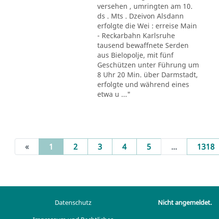
versehen , umringten am 10.
ds . Mts . Dzeivon Alsdann
erfolgte die Wei : erreise Main
- Reckarbahn Karlsruhe
tausend bewaffnete Serden
aus Bielopolje, mit fünf
Geschützen unter Führung um
8 Uhr 20 Min. über Darmstadt,
erfolgte und während eines
etwa u ..."
(current)
«
1
2
3
4
5
...
1318
Datenschutz
Nicht angemeldet.