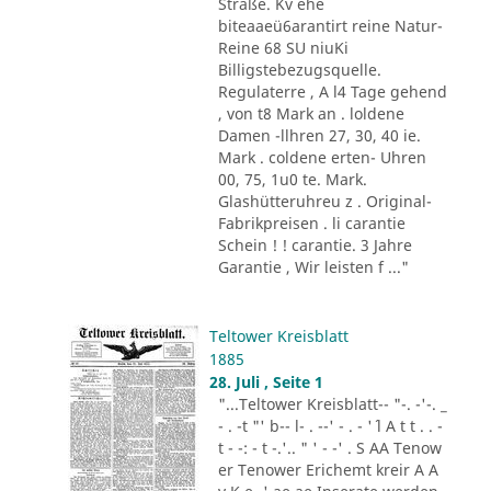
Straße. Kv ehe
biteaaeü6arantirt reine Natur-
Reine 68 SU niuKi
Billigstebezugsquelle.
Regulaterre , A l4 Tage gehend
, von t8 Mark an . loldene
Damen -llhren 27, 30, 40 ie.
Mark . coldene erten- Uhren
00, 75, 1u0 te. Mark.
Glashütteruhreu z . Original-
Fabrikpreisen . li carantie
Schein ! ! carantie. 3 Jahre
Garantie , Wir leisten f ..."
Teltower Kreisblatt
1885
28. Juli , Seite 1
"...Teltower Kreisblatt-- "-. -'-. _
- . -t "' b-- l- . --' - . - '´ l A t t . . -
t - -: - t -.'.. " ' - -' . S AA Tenow
er Tenower Erichemt kreir A A