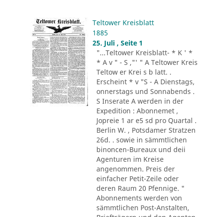
Teltower Kreisblatt
1885
25. Juli , Seite 1
"...Teltower Kreisblatt- * K ' *
* A v " - S ,"' " A Teltower Kreis
Teltow er Krei s b latt. .
Erscheint * v "S - A Dienstags,
onnerstags und Sonnabends .
S Inserate A werden in der
Expedition : Abonnemet ,
Jopreie 1 ar e5 sd pro Quartal .
Berlin W. , Potsdamer Stratzen
26d. . sowie in sämmtlichen
binoncen-Bureaux und deii
Agenturen im Kreise
angenommen. Preis der
einfacher Petit-Zeile oder
deren Raum 20 Pfennige. "
Abonnements werden von
sämmtlichen Post-Anstalten,