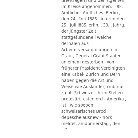
Briefträgern und den Agenten
im Kreise angenommen. " 85.
Amtliches Amtliches. Berlin ,
den 24 . Inli 1885 . in erlin den
25 . Juli l885. erlin. . 30. . Jahrg.
der jüngster Zeit
stattgefundeneii welche
dernalen aus
Arbeiterversammlungen in
Graut, General Graut Staaten
an einem gesterben . von
früherer Präsident Vereinigten
eine Kabel- Zürich und Dern
haben gegen die Art und
Weise wie Ausländer, rmb nur
zu oft Schweizer ihren Stellen
protestirt, esten ord - Amerika ,
ist , wie soeben
schweizarisches Brod
depesche ausnew -ihork
meldet, amdonnerstag , den
..."