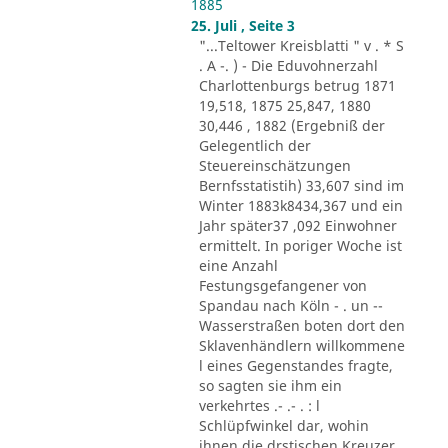
1885
25. Juli , Seite 3
"...Teltower Kreisblatti " v . * S
. A -. ) - Die Eduvohnerzahl
Charlottenburgs betrug 1871
19,518, 1875 25,847, 1880
30,446 , 1882 (Ergebniß der
Gelegentlich der
Steuereinschätzungen
Bernfsstatistih) 33,607 sind im
Winter 1883k8434,367 und ein
Jahr später37 ,092 Einwohner
ermittelt. In poriger Woche ist
eine Anzahl
Festungsgefangener von
Spandau nach Köln - . un --
Wasserstraßen boten dort den
Sklavenhändlern willkommene
l eines Gegenstandes fragte,
so sagten sie ihm ein
verkehrtes .- .- . : l
Schlüpfwinkel dar, wohin
ihnen die drstischen Kreuzer