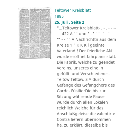
Teltower Kreisblatt
1885
25. Juli , Seite 2
"...Teltower Kreisblatt- . - . - - --
- - 422 A ´ -' und '-. ' ' ´- - ' - ' --
"' - - ' ' A Nachrichttn aus dem
Kreise 1 " K K K i geeinte
Vaterland ! Der feierliche AN
wurde eröffnet fahrplans statt.
Die Fabrik, welche zu geendet
Vereins. unseres eine in
gefüllt. und Verschiedenes.
Teltow Teltow. S * durch
Gefänge des Gefangchors des
Garde- FüsilierDie bis zur
Sitzung währende Pause
wurde durch allen Lokalen
reichlich Weiche für das
Anschlußgeleise die valentirte
Contra liefern übernommen
ha, zu erklärt, dieselbe bis