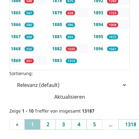
1864
1878
1892
548
675
1260
1865
1879
1893
547
628
1723
1866
1880
1894
580
596
1908
1867
1881
1895
568
692
1672
1868
1882
1896
550
1035
1561
1869
1883
551
1314
Sortierung:
Aktualisieren
Zeige
1 - 10
Treffer von insgesamt
13187
(current)
«
1
2
3
4
5
...
1318