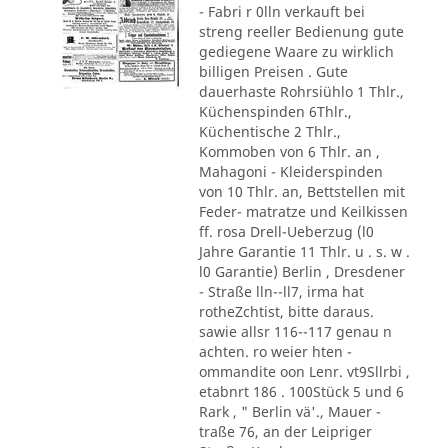
- Fabri r 0lln verkauft bei
streng reeller Bedienung gute
gediegene Waare zu wirklich
billigen Preisen . Gute
dauerhaste Rohrsiühlo 1 Thlr.,
Küchenspinden 6Thlr.,
Küchentische 2 Thlr.,
Kommoben von 6 Thlr. an ,
Mahagoni - Kleiderspinden
von 10 Thlr. an, Bettstellen mit
Feder- matratze und Keilkissen
ff. rosa Drell-Ueberzug (l0
Jahre Garantie 11 Thlr. u . s. w .
l0 Garantie) Berlin , Dresdener
- Straße lln--ll7, irma hat
rotheZchtist, bitte daraus.
sawie allsr 116--117 genau n
achten. ro weier hten -
ommandite oon Lenr. vt9Sllrbi ,
etabnrt 186 . 100Stück 5 und 6
Rark , " Berlin vä'., Mauer -
traße 76, an der Leipriger