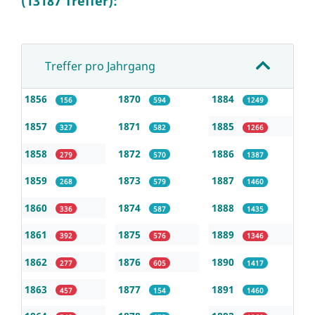
(13187 Treffer):
Treffer pro Jahrgang
1856
1870
1884
156
594
1249
1857
1871
1885
327
582
1266
1858
1872
1886
279
570
1387
1859
1873
1887
268
579
1460
1860
1874
1888
336
587
1435
1861
1875
1889
392
576
1346
1862
1876
1890
277
605
1417
1863
1877
1891
457
154
1460