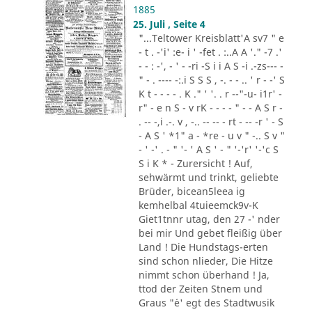
1885
25. Juli , Seite 4
"...Teltower Kreisblatt'A sv7 " e
- t . -'i' :e- i ' -fet . :..A A '." -7 .'
- - : -', - ' - -ri -S i i A S -i .-zs--- -
" - . ---- -:.i S S S , -. - - .. ' r - -' S
K t - - - - . K ." ' '. . r --"-u- i1r' -
r" - e n S - v rK - - - - " - - A S r -
. -- -,i .-. v , -.. -- -- - rt - -- -r ' - S
- A S ' *1" a - *re - u v " -.. S v "
- ' -' . - " '- ' A S ' - " '-'r' '-'c S
S i K * - Zurersicht ! Auf,
sehwärmt und trinkt, geliebte
Brüder, bicean5leea ig
kemhelbal 4tuieemck9v-K
Giet1tnnr utag, den 27 -' nder
bei mir Und gebet fleißig über
Land ! Die Hundstags-erten
sind schon nlieder, Die Hitze
nimmt schon überhand ! Ja,
ttod der Zeiten Stnem und
Graus "´e' egt des Stadtwusik