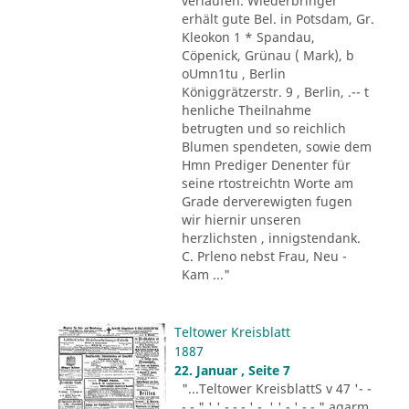
verlaufen. Wiederbringer
erhält gute Bel. in Potsdam, Gr.
Kleokon 1 * Spandau,
Cöpenick, Grünau ( Mark), b
oUmn1tu , Berlin
Königgrätzerstr. 9 , Berlin, .-- t
henliche Theilnahme
betrugten und so reichlich
Blumen spendeten, sowie dem
Hmn Prediger Denenter für
seine rtostreichtn Worte am
Grade derverewigten fugen
wir hiernir unseren
herzlichsten , innigstendank.
C. Prleno nebst Frau, Neu -
Kam ..."
Teltower Kreisblatt
1887
22. Januar , Seite 7
"...Teltower KreisblattS v 47 '- -
- - " ' ' - - - ' -. ' ' - ' -.-." agarm