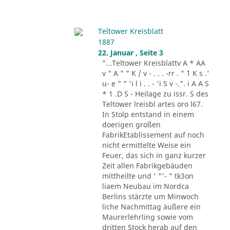
Teltower Kreisblatt
1887
22. Januar , Seite 3
"...Teltower Kreisblattv A * AA
v " A " " K / v - . . . -rr . " ´1 K s .'
u- e " " 'i l i . . - 'i S v -.". i A A S
* 1 .D S - Heilage zu issr. S des
Teltower lreisbl artes oro l67.
In Stolp entstand in einem
doerigen großen
FabrikEtablissement auf noch
nicht ermittelte Weise ein
Feuer, das sich in ganz kurzer
Zeit allen Fabrikgebäuden
mittheilte und ' "'- " tk3on
liaem Neubau im Nordca
Berlins stärzte um Minwoch
liche Nachmittag äußere ein
Maurerlehrling sowie vom
dritten Stock herab auf den