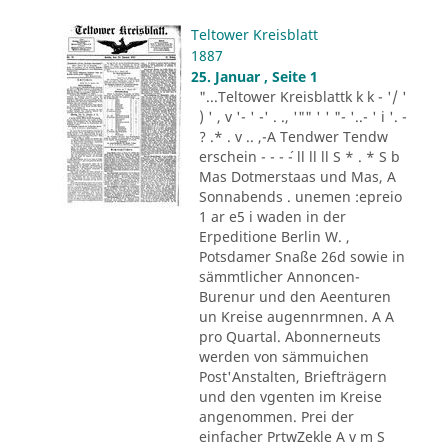
Teltower Kreisblatt
1887
25. Januar , Seite 1
"...Teltower Kreisblattk k k - '/ '
) ' , v '- ' -' . ., '"" ' ' "- '..- ' i '. -
? .* . v .. ,-A Tendwer Tendw
erschein - - - ´- ll ll ll S * . * S b
Mas Dotmerstaas und Mas, A
Sonnabends . unemen :epreio
1 ar e5 i waden in der
Erpeditione Berlin W. ,
Potsdamer Snaße 26d sowie in
sämmtlicher Annoncen-
Burenur und den Aeenturen
un Kreise augennrmnen. A A
pro Quartal. Abonnerneuts
werden von sämmuichen
Post'Anstalten, Briefträgern
und den vgenten im Kreise
angenommen. Prei der
einfacher PrtwZekle A v m S