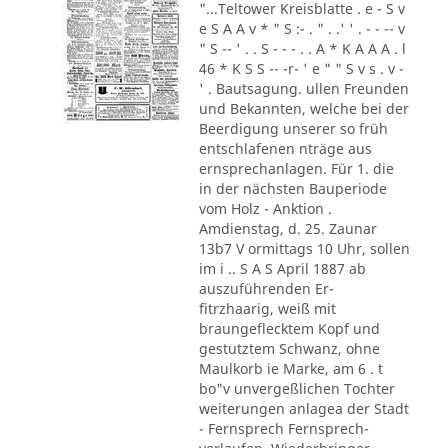
"...Teltower Kreisblatte . e - S v
e S A A v * " S :- . " . .' ' . - - -- v
" S -- ' . . S - - - . . A * K A A A . l
46 * K S S -- -r- ' e " " S v s . v -
' . Bautsagung. ullen Freunden
und Bekannten, welche bei der
Beerdigung unserer so früh
entschlafenen nträge aus
ernsprechanlagen. Für 1. die
in der nächsten Bauperiode
vom Holz - Anktion .
Amdienstag, d. 25. Zaunar
13b7 V ormittags 10 Uhr, sollen
im i .. S A S April 1887 ab
auszuführenden Er-
fitrzhaarig, weiß mit
braungeflecktem Kopf und
gestutztem Schwanz, ohne
Maulkorb ie Marke, am 6 . t
bo"v unvergeßlichen Tochter
weiterungen anlagea der Stadt
- Fernsprech Fernsprech-