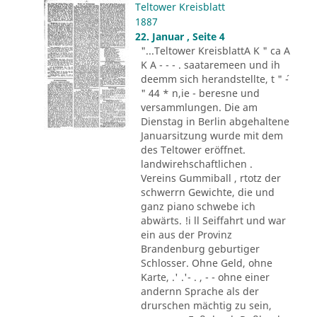
Teltower Kreisblatt
1887
22. Januar , Seite 4
"...Teltower KreisblattA K " ca A
K A - - - . saataremeen und ih
deemm sich herandstellte, t " ´-
" 44 * n,ie - beresne und
versammlungen. Die am
Dienstag in Berlin abgehaltene
Januarsitzung wurde mit dem
des Teltower eröffnet.
landwirehschaftlichen .
Vereins Gummiball , rtotz der
schwerrn Gewichte, die und
ganz piano schwebe ich
abwärts. !i ll Seiffahrt und war
ein aus der Provinz
Brandenburg geburtiger
Schlosser. Ohne Geld, ohne
Karte, .' .'- . , - - ohne einer
andernn Sprache als der
drurschen mächtig zu sein,