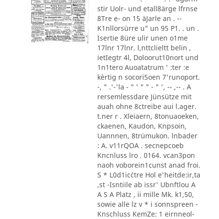
stir Uolr- und etall8ärge lfrnse
8Tre e- on 15 äJarle an . --
K1nllorsürre u" un 95 P1. . un .
Isertie 8üre ulir unen o1me
17lnr 17lnr. l,nttclieltt belin ,
ietIegtr 4l, Doloorut10nort und
1n1tero Auoatatrum ' :ter :e
kèrtig n socori5oen 7'runoport.
-, " .'-'la - " ' " " - " ', -- ,-- . A
rersemlessdare Jünsütze mit
auah ohne 8ctreibe aui l.ager.
t.ner r . Xleiaern, 8tonuaoeken,
ckaenen, Kaudon, Knpsoin,
Uannnen, 8trümukon. lnbader
: A. v11rQOA . secnepcoeb
Kncnluss lro . 0164. vcan3pon
naoh voborein1cunst anad froi.
S * L0d1ic´ctre Hol e'heitde:ir,ta
,st -Isntiile ab issr' Ubnftlou A
A S A Platz , ii mille Mk. k1,50,
sowie alle lz v * i sonnspreen -
Knschluss KemZe: 1 eirnneol-