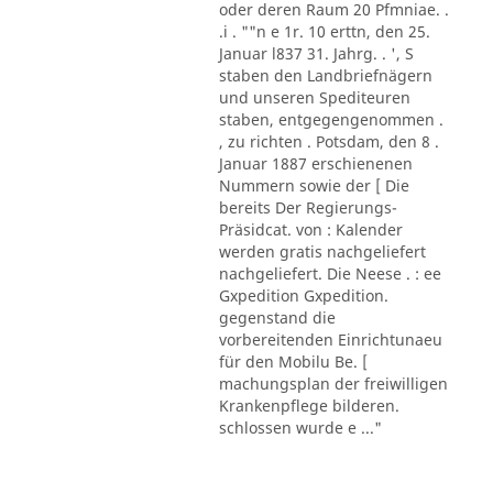
oder deren Raum 20 Pfmniae. .
.i . ""n e 1r. 10 erttn, den 25.
Januar l837 31. Jahrg. . ', S
staben den Landbriefnägern
und unseren Spediteuren
staben, entgegengenommen .
, zu richten . Potsdam, den 8 .
Januar 1887 erschienenen
Nummern sowie der [ Die
bereits Der Regierungs-
Präsidcat. von : Kalender
werden gratis nachgeliefert
nachgeliefert. Die Neese . : ee
Gxpedition Gxpedition.
gegenstand die
vorbereitenden Einrichtunaeu
für den Mobilu Be. [
machungsplan der freiwilligen
Krankenpflege bilderen.
schlossen wurde e ..."