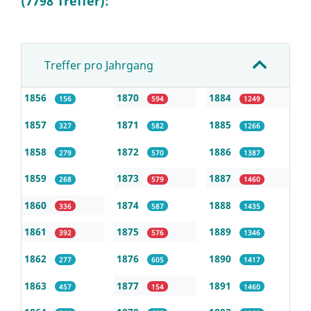
(7798 Treffer):
Treffer pro Jahrgang
1856
1870
1884
156
594
1249
1857
1871
1885
327
582
1266
1858
1872
1886
279
570
1387
1859
1873
1887
268
579
1460
1860
1874
1888
336
587
1435
1861
1875
1889
392
576
1346
1862
1876
1890
277
605
1417
1863
1877
1891
457
154
1460