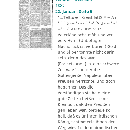
1887
22. Januar , Seite 5
"...Teltower KreisblattS * -- A r
' " " S --- "- - - " ' -' ´ A u - -- ' - '
--' S -' v tanz und reuz.
Vaterländische mählung von
eorv Hvrn. (Unbefugter
Nachdruck ist verboren.) Gold
und Silber tonnte nicht darin
sein, denn das war
(Fortsetzung .) Ja, eine schwere
Zeit wae 's, in der die
Gottesgeißel Napoleon über
Preußen herrschte, und doch
begannen Das die
Verständigen sie bald eine
gute Zeit zu heißen . eine
Kleinod , daß den Preußen
geblieben war, bietreue so
hell, daß es ür ihren irdischen
König, schimmerte ihnen den
Weg wies 1u dem himmlischen