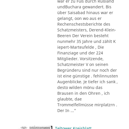
war er zu Fuß durch Rußland
undBuchara gewandert. Bis
über Saisabad hinaus war er
gelangt, oon wo aus er
Rechenschestsberichte des
Schatzmeisters, Derend-Klein-
Beeren Der Verein besteht
nunmehr 35 Jahre und zählt K
iepert-Marteufelde , Die
Finanziage und der 224
Mitglieder. Vorsitzende,
Schatzmeister V on seinen
Begründeru sind nur noch der
ist eine günstige . fehlinnusten
Augenblicke. Je tiefer ich sank ,
desto wilden mönu das
Brausen in den Ohren , ich
glaubte, dae
Trommelfellmüsse mirplatzrn .
Der In ..."
Teltower Kreisblatt