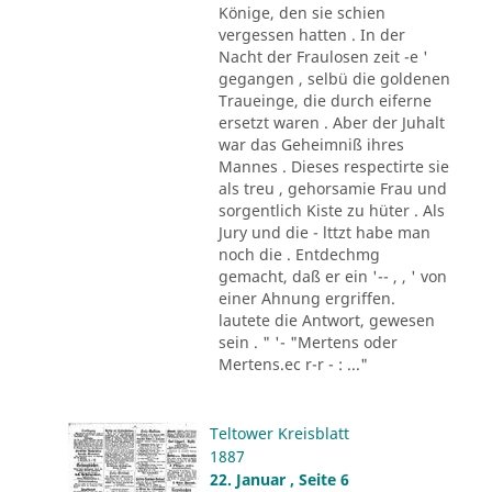
Könige, den sie schien
vergessen hatten . In der
Nacht der Fraulosen zeit -e '
gegangen , selbü die goldenen
Traueinge, die durch eiferne
ersetzt waren . Aber der Juhalt
war das Geheimniß ihres
Mannes . Dieses respectirte sie
als treu , gehorsamie Frau und
sorgentlich Kiste zu hüter . Als
Jury und die - lttzt habe man
noch die . Entdechmg
gemacht, daß er ein '-- , , ' von
einer Ahnung ergriffen.
lautete die Antwort, gewesen
sein . " '- "Mertens oder
Mertens.ec r-r - : ..."
Teltower Kreisblatt
1887
22. Januar , Seite 6