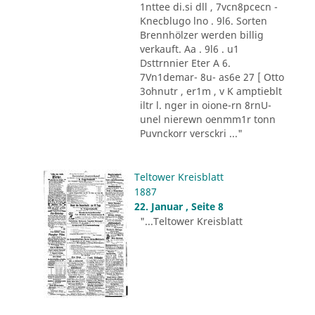
1nttee di.si dll , 7vcn8pcecn -
Knecblugo lno . 9l6. Sorten
Brennhölzer werden billig
verkauft. Aa . 9l6 . u1
Dsttrnnier Eter A 6.
7Vn1demar- 8u- as6e 27 [ Otto
3ohnutr , er1m , v K amptieblt
iltr l. nger in oione-rn 8rnU-
unel nierewn oenmm1r tonn
Puvnckorr versckri ..."
Teltower Kreisblatt
1887
22. Januar , Seite 8
"...Teltower Kreisblatt