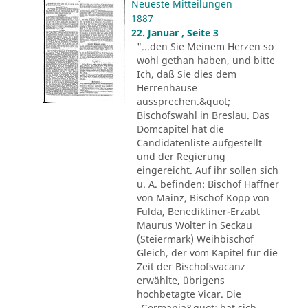
Neueste Mitteilungen
1887
22. Januar , Seite 3
"...den Sie Meinem Herzen so
wohl gethan haben, und bitte
Ich, daß Sie dies dem
Herrenhause
aussprechen.&quot;
Bischofswahl in Breslau. Das
Domcapitel hat die
Candidatenliste aufgestellt
und der Regierung
eingereicht. Auf ihr sollen sich
u. A. befinden: Bischof Haffner
von Mainz, Bischof Kopp von
Fulda, Benediktiner-Erzabt
Maurus Wolter in Seckau
(Steiermark) Weihbischof
Gleich, der vom Kapitel für die
Zeit der Bischofsvacanz
erwählte, übrigens
hochbetagte Vicar. Die
„Germania&quot; hat sich