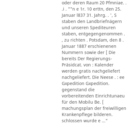
oder deren Raum 20 Pfmniae. .
.i . ""n e 1r. 10 erttn, den 25.
Januar l837 31. Jahrg. . ', S
staben den Landbriefnägern
und unseren Spediteuren
staben, entgegengenommen .
, zu richten . Potsdam, den 8 .
Januar 1887 erschienenen
Nummern sowie der [ Die
bereits Der Regierungs-
Präsidcat. von : Kalender
werden gratis nachgeliefert
nachgeliefert. Die Neese . : ee
Gxpedition Gxpedition.
gegenstand die
vorbereitenden Einrichtunaeu
für den Mobilu Be. [
machungsplan der freiwilligen
Krankenpflege bilderen.
schlossen wurde e ..."