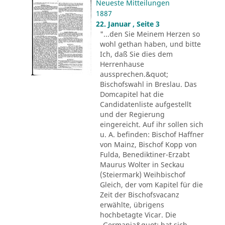
Neueste Mitteilungen
1887
22. Januar , Seite 3
"...den Sie Meinem Herzen so
wohl gethan haben, und bitte
Ich, daß Sie dies dem
Herrenhause
aussprechen.&quot;
Bischofswahl in Breslau. Das
Domcapitel hat die
Candidatenliste aufgestellt
und der Regierung
eingereicht. Auf ihr sollen sich
u. A. befinden: Bischof Haffner
von Mainz, Bischof Kopp von
Fulda, Benediktiner-Erzabt
Maurus Wolter in Seckau
(Steiermark) Weihbischof
Gleich, der vom Kapitel für die
Zeit der Bischofsvacanz
erwählte, übrigens
hochbetagte Vicar. Die
„Germania&quot; hat sich