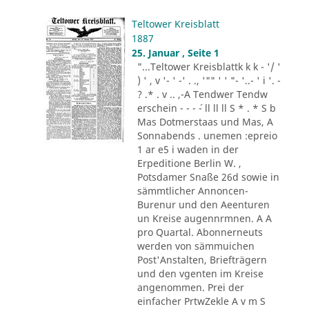
Teltower Kreisblatt
1887
25. Januar , Seite 1
"...Teltower Kreisblattk k k - '/ '
) ' , v '- ' -' . ., '"" ' ' "- '..- ' i '. -
? .* . v .. ,-A Tendwer Tendw
erschein - - - ´- ll ll ll S * . * S b
Mas Dotmerstaas und Mas, A
Sonnabends . unemen :epreio
1 ar e5 i waden in der
Erpeditione Berlin W. ,
Potsdamer Snaße 26d sowie in
sämmtlicher Annoncen-
Burenur und den Aeenturen
un Kreise augennrmnen. A A
pro Quartal. Abonnerneuts
werden von sämmuichen
Post'Anstalten, Briefträgern
und den vgenten im Kreise
angenommen. Prei der
einfacher PrtwZekle A v m S