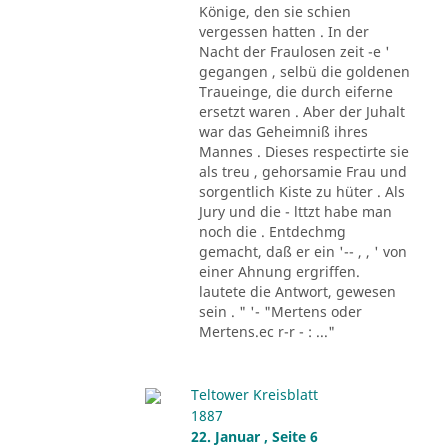
Könige, den sie schien
vergessen hatten . In der
Nacht der Fraulosen zeit -e '
gegangen , selbü die goldenen
Traueinge, die durch eiferne
ersetzt waren . Aber der Juhalt
war das Geheimniß ihres
Mannes . Dieses respectirte sie
als treu , gehorsamie Frau und
sorgentlich Kiste zu hüter . Als
Jury und die - lttzt habe man
noch die . Entdechmg
gemacht, daß er ein '-- , , ' von
einer Ahnung ergriffen.
lautete die Antwort, gewesen
sein . " '- "Mertens oder
Mertens.ec r-r - : ..."
Teltower Kreisblatt
1887
22. Januar , Seite 6