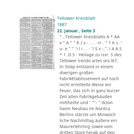
Teltower Kreisblatt
1887
22. Januar , Seite 3
"...Teltower Kreisblattv A * AA
v " A " " K / v - . . . -rr . " ´1 K s .'
u- e " " 'i l i . . - 'i S v -.". i A A S
* 1 .D S - Heilage zu issr. S des
Teltower lreisbl artes oro l67.
In Stolp entstand in einem
doerigen großen
FabrikEtablissement auf noch
nicht ermittelte Weise ein
Feuer, das sich in ganz kurzer
Zeit allen Fabrikgebäuden
mittheilte und ' "'- " tk3on
liaem Neubau im Nordca
Berlins stärzte um Minwoch
liche Nachmittag äußere ein
Maurerlehrling sowie vom
dritten Stock herab auf den