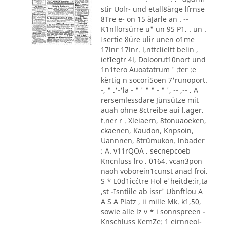
stir Uolr- und etall8ärge lfrnse
8Tre e- on 15 äJarle an . --
K1nllorsürre u" un 95 P1. . un .
Isertie 8üre ulir unen o1me
17lnr 17lnr. l,nttclieltt belin ,
ietIegtr 4l, Doloorut10nort und
1n1tero Auoatatrum ' :ter :e
kèrtig n socori5oen 7'runoport.
-, " .'-'la - " ' " " - " ', -- ,-- . A
rersemlessdare Jünsütze mit
auah ohne 8ctreibe aui l.ager.
t.ner r . Xleiaern, 8tonuaoeken,
ckaenen, Kaudon, Knpsoin,
Uannnen, 8trümukon. lnbader
: A. v11rQOA . secnepcoeb
Kncnluss lro . 0164. vcan3pon
naoh voborein1cunst anad froi.
S * L0d1ic´ctre Hol e'heitde:ir,ta
,st -Isntiile ab issr' Ubnftlou A
A S A Platz , ii mille Mk. k1,50,
sowie alle lz v * i sonnspreen -
Knschluss KemZe: 1 eirnneol-