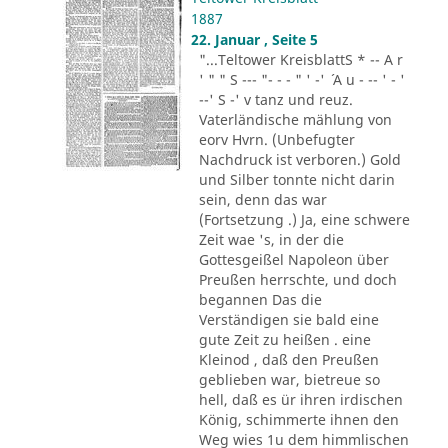
1887
22. Januar , Seite 5
"...Teltower KreisblattS * -- A r
' " " S --- "- - - " ' -' ´ A u - -- ' - '
--' S -' v tanz und reuz.
Vaterländische mählung von
eorv Hvrn. (Unbefugter
Nachdruck ist verboren.) Gold
und Silber tonnte nicht darin
sein, denn das war
(Fortsetzung .) Ja, eine schwere
Zeit wae 's, in der die
Gottesgeißel Napoleon über
Preußen herrschte, und doch
begannen Das die
Verständigen sie bald eine
gute Zeit zu heißen . eine
Kleinod , daß den Preußen
geblieben war, bietreue so
hell, daß es ür ihren irdischen
König, schimmerte ihnen den
Weg wies 1u dem himmlischen