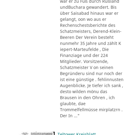
war er zu Fuß durch Rußland
undBuchara gewandert. Bis
über Saisabad hinaus war er
gelangt, oon wo aus er
Rechenschestsberichte des
Schatzmeisters, Derend-Klein-
Beeren Der Verein besteht
nunmehr 35 Jahre und zählt K
iepert-Marteufelde , Die
Finanziage und der 224
Mitglieder. Vorsitzende,
Schatzmeister V on seinen
Begründeru sind nur noch der
ist eine günstige . fehlinnusten
Augenblicke. Je tiefer ich sank ,
desto wilden mönu das
Brausen in den Ohren , ich
glaubte, dae
Trommelfellmüsse mirplatzrn .
Der In ..."
Teltower Kreisblatt