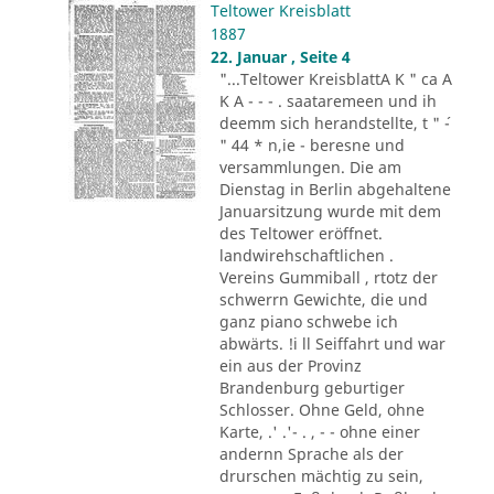
Teltower Kreisblatt
1887
22. Januar , Seite 4
"...Teltower KreisblattA K " ca A
K A - - - . saataremeen und ih
deemm sich herandstellte, t " ´-
" 44 * n,ie - beresne und
versammlungen. Die am
Dienstag in Berlin abgehaltene
Januarsitzung wurde mit dem
des Teltower eröffnet.
landwirehschaftlichen .
Vereins Gummiball , rtotz der
schwerrn Gewichte, die und
ganz piano schwebe ich
abwärts. !i ll Seiffahrt und war
ein aus der Provinz
Brandenburg geburtiger
Schlosser. Ohne Geld, ohne
Karte, .' .'- . , - - ohne einer
andernn Sprache als der
drurschen mächtig zu sein,