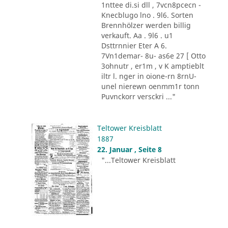
1nttee di.si dll , 7vcn8pcecn -
Knecblugo lno . 9l6. Sorten
Brennhölzer werden billig
verkauft. Aa . 9l6 . u1
Dsttrnnier Eter A 6.
7Vn1demar- 8u- as6e 27 [ Otto
3ohnutr , er1m , v K amptieblt
iltr l. nger in oione-rn 8rnU-
unel nierewn oenmm1r tonn
Puvnckorr versckri ..."
Teltower Kreisblatt
1887
22. Januar , Seite 8
"...Teltower Kreisblatt