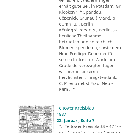
verlaufen. Wiederbringer
erhält gute Bel. in Potsdam, Gr.
Kleokon 1 * Spandau,
Cöpenick, Grünau ( Mark), b
oUmn1tu , Berlin
Königgrätzerstr. 9 , Berlin, .-- t
henliche Theilnahme
betrugten und so reichlich
Blumen spendeten, sowie dem
Hmn Prediger Denenter für
seine rtostreichtn Worte am
Grade derverewigten fugen
wir hiernir unseren
herzlichsten , innigstendank.
C. Prleno nebst Frau, Neu -
Kam ..."
Teltower Kreisblatt
1887
22. Januar , Seite 7
"...Teltower KreisblattS v 47 '- -
- - " ' ' - - - ' -. ' ' - ' -.-." agarm