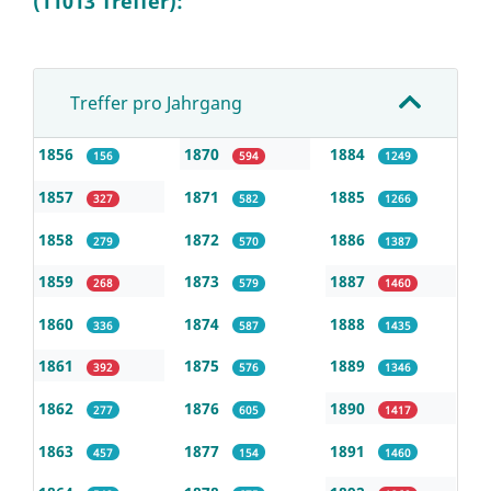
(11013 Treffer):
Treffer pro Jahrgang
1856
1870
1884
156
594
1249
1857
1871
1885
327
582
1266
1858
1872
1886
279
570
1387
1859
1873
1887
268
579
1460
1860
1874
1888
336
587
1435
1861
1875
1889
392
576
1346
1862
1876
1890
277
605
1417
1863
1877
1891
457
154
1460