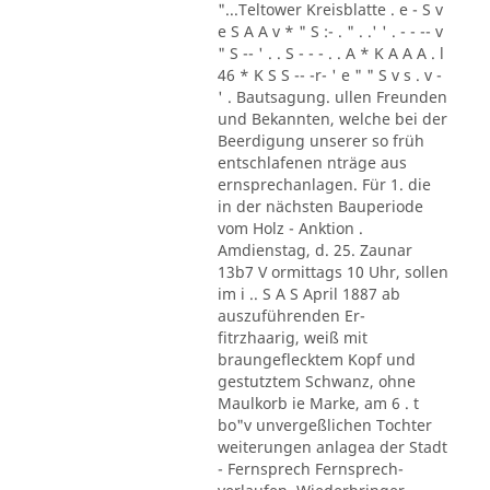
"...Teltower Kreisblatte . e - S v
e S A A v * " S :- . " . .' ' . - - -- v
" S -- ' . . S - - - . . A * K A A A . l
46 * K S S -- -r- ' e " " S v s . v -
' . Bautsagung. ullen Freunden
und Bekannten, welche bei der
Beerdigung unserer so früh
entschlafenen nträge aus
ernsprechanlagen. Für 1. die
in der nächsten Bauperiode
vom Holz - Anktion .
Amdienstag, d. 25. Zaunar
13b7 V ormittags 10 Uhr, sollen
im i .. S A S April 1887 ab
auszuführenden Er-
fitrzhaarig, weiß mit
braungeflecktem Kopf und
gestutztem Schwanz, ohne
Maulkorb ie Marke, am 6 . t
bo"v unvergeßlichen Tochter
weiterungen anlagea der Stadt
- Fernsprech Fernsprech-