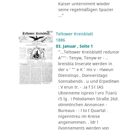
Kaiser unternimmt wieder
seine regelmäßigen Spazier
..."
Teltower Kreisblatt
1886
03. Januar , Seite 1
"...Teltower Kreisblattl redunor
A""'- Tenyw, Tenyw er - ..
kreisbla Inserate werden in
der v ' "' e K ' ms v - rtweun
Dienstnqo , Donnerstago
Sonnabends . u und Erpeditwn
: V erun tr. - .ia f S1 IAS
Ubonneme ispreis l vro 7Uarü
r5 lg . i Polodamen Straße 26d.
otmmtnchen Annoncen -
Bureaux - : l to t Quartal .
nigenntreu im Kreise
angenommen. . ldr l
ilvonnements werden von