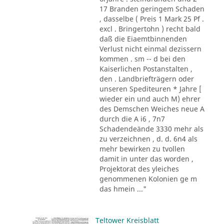
17 Branden geringem Schaden
, dasselbe ( Preis 1 Mark 25 Pf .
excl . Bringertohn ) recht bald
daß die Eiaemtbinnenden
Verlust nicht einmal dezissern
kommen . sm -- d bei den
Kaiserlichen Postanstalten ,
den . Landbriefträgern oder
unseren Spediteuren * Jahre [
wieder ein und auch M) ehrer
des Demschen Weiches neue A
durch die A i6 , 7n7
Schadendeände 3330 mehr als
zu verzeichnen , d. d. 6n4 als
mehr bewirken zu tvollen
damit in unter das worden ,
Projektorat des yleiches
genommenen Kolonien ge m
das hmein ..."
Teltower Kreisblatt