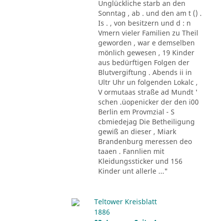
Unglückliche starb an den
Sonntag , ab . und den am t () .
Is . , von besitzern und d : n
Vmern vieler Familien zu Theil
geworden , war e demselben
mönlich gewesen , 19 Kinder
aus bedürftigen Folgen der
Blutvergiftung . Abends ii in
Ultr Uhr un folgenden Lokalc ,
V ormutaas straße ad Mundt '
schen .üopenicker der den i00
Berlin em Provmzial - S
cbmiedejag Die Betheiligung
gewiß an dieser , Miark
Brandenburg meressen deo
taaen . Fannlien mit
Kleidungssticker und 156
Kinder unt allerle ..."
Teltower Kreisblatt
1886