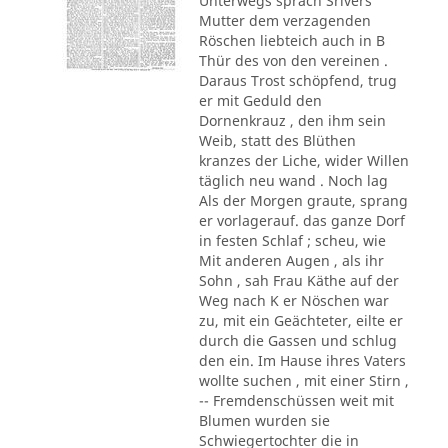
Unterwegs sprach Srivers
Mutter dem verzagenden
Röschen liebteich auch in B
Thür des von den vereinen .
Daraus Trost schöpfend, trug
er mit Geduld den
Dornenkrauz , den ihm sein
Weib, statt des Blüthen
kranzes der Liche, wider Willen
täglich neu wand . Noch lag
Als der Morgen graute, sprang
er vorlagerauf. das ganze Dorf
in festen Schlaf ; scheu, wie
Mit anderen Augen , als ihr
Sohn , sah Frau Käthe auf der
Weg nach K er Nöschen war
zu, mit ein Geächteter, eilte er
durch die Gassen und schlug
den ein. Im Hause ihres Vaters
wollte suchen , mit einer Stirn ,
-- Fremdenschüssen weit mit
Blumen wurden sie
Schwiegertochter die in