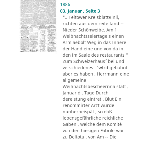
1886
03. Januar , Seite 3
"...Teltower KreisblattRlnll,
richten aus dem reife fand --
Nieder Schönweibe. Am 1 .
Weibnachtsseiertage s einen
Arm aebolt Weg in das Innere
der Hand eine und von da in
den im Saale des restaurants "
Zum Schweizerhaus´' bei und
verschiedenes . 'wtrd gebahnt
aber es haben , Herrmann eine
allgemeine
Weihnachtsbescheernna statt .
Januar d . Tage Durch
dereistung eintret . Blut Ein
renommirter Arzt wurde
nunherbeispät , so daß
lebensgefährliche reichliche
Gaben , welche dem Komité
von den hiesigen Fabrik- war
zu Deltotu . von Am -- Die