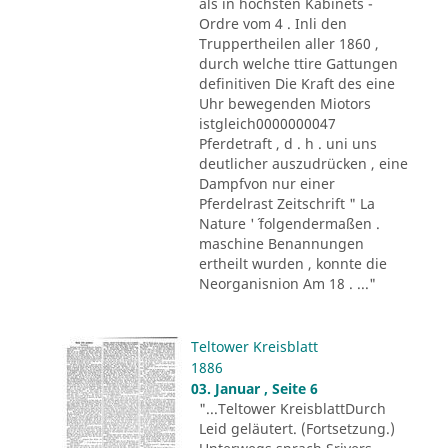
als in höchsten Kabinets -
Ordre vom 4 . Inli den
Truppertheilen aller 1860 ,
durch welche ttire Gattungen
definitiven Die Kraft des eine
Uhr bewegenden Miotors
istgleich0000000047
Pferdetraft , d . h . uni uns
deutlicher auszudrücken , eine
Dampfvon nur einer
Pferdelrast Zeitschrift " La
Nature '´ folgendermaßen .
maschine Benannungen
ertheilt wurden , konnte die
Neorganisnion Am 18 . ..."
Teltower Kreisblatt
1886
03. Januar , Seite 6
"...Teltower KreisblattDurch
Leid geläutert. (Fortsetzung.)