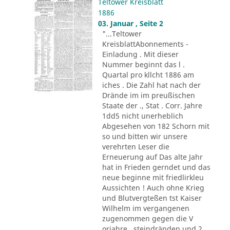
Teltower Kreisblatt
1886
03. Januar , Seite 2
"...Teltower
KreisblattAbonnements -
Einladung . Mit dieser
Nummer beginnt das l .
Quartal pro kllcht 1886 am
iches . Die Zahl hat nach der
Drände im im preußischen
Staate der ., Stat . Corr. Jahre
1dd5 nicht unerheblich
Abgesehen von 182 Schorn mit
so und bitten wir unsere
verehrten Leser die
Erneuerung auf Das alte Jahr
hat in Frieden gerndet und das
neue beginne mit friedlirkleu
Aussichten ! Auch ohne Krieg
und Blutvergteßen tst Kaiser
Wilhelm im vergangenen
zugenommen gegen die V
orjahre . steindränden und 2