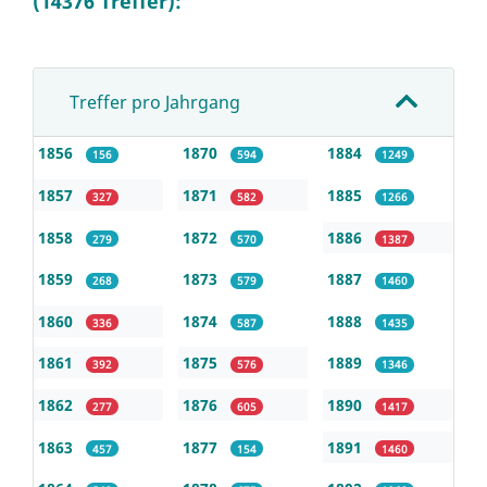
(14376 Treffer):
Treffer pro Jahrgang
1856
1870
1884
156
594
1249
1857
1871
1885
327
582
1266
1858
1872
1886
279
570
1387
1859
1873
1887
268
579
1460
1860
1874
1888
336
587
1435
1861
1875
1889
392
576
1346
1862
1876
1890
277
605
1417
1863
1877
1891
457
154
1460