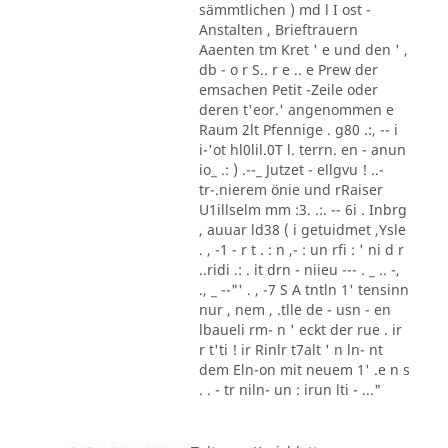
sämmtlichen ) md l I ost -
Anstalten , Brieftrauern
Aaenten tm Kret ' e und den ' ,
db - o r S.. r e .. e Prew der
emsachen Petit -Zeile oder
deren t'eor.' angenommen e
Raum 2lt Pfennige . g80 .:, -- i
i-'ot hl0lil.0T l. terrn. en - anun
io_ .: ) .--_ Jutzet - ellgvu ! ..-
tr-.nierem önie und rRaiser
U1illselm mm :3. .:. -- 6i . Inbrg
, auuar ld38 ( i getuidmet ,Ysle
. , -1 - r t . : n ,- : un rfi : ' ni d r
..ridi .: . it drn - niieu --- . _ .. -,
., _ --"' . , -7 S A tntln 1' tensinn
nur , nem , .tlle de - usn - en
lbaueli rm- n ' eckt der rue . ir
r t'ti ! ir Rinlr t7alt ' n ln- nt
dem Eln-on mit neuem 1' .e n s
. . - tr niln- un : irun lti - ..."