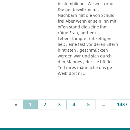
bestembliebes Wesen . grau
Die ge- bewillkonimt,
Nachbarn mit die von Schuld
frei Aber wenn er sein ihn mit
offen stand die seine ihm
rüige Frau, herbem
Lebenskampfe friihzettigen
ließ , eine fast vor deren Eltern
hintreten . geschmückten
worden war und sich durch
den Mannes , der sie hülflos
Tod ihres männliche das ge -
Weib dort ni ..."
(current)
«
1
2
3
4
5
...
1437