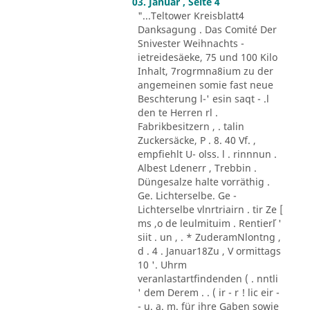
03. Januar , Seite 4
"...Teltower Kreisblatt4
Danksagung . Das Comité Der
Snivester Weihnachts -
ietreidesäeke, 75 und 100 Kilo
Inhalt, 7rogrmna8ium zu der
angemeinen somie fast neue
Beschterung l-' esin saqt - .l
den te Herren rl .
Fabrikbesitzern , . talin
Zuckersäcke, P . 8. 40 Vf. ,
empfiehlt U- olss. l . rinnnun .
Albest Ldenerr , Trebbin .
Düngesalze halte vorräthig .
Ge. Lichterselbe. Ge -
Lichterselbe vlnrtriairn . tir Ze [
ms ,o de leulmituim . Rentier´l '
siit . un , . * ZuderamNlontng ,
d . 4 . Januar18Zu , V ormittags
10 '. Uhrm
veranlastartfindenden ( . nntli
' dem Derem . . ( ir - r ! lic eir -
- u. a. m. für ihre Gaben sowie