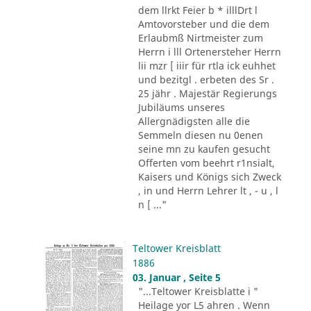
dem llrkt Feier b * illlDrt l
Amtovorsteber und die dem
Erlaubmß Nirtmeister zum
Herrn i lll Ortenersteher Herrn
lii mzr [ iiir für rtla ick euhhet
und bezitgl . erbeten des Sr .
25 jähr . Majestär Regierungs
Jubiläums unseres
Allergnädigsten alle die
Semmeln diesen nu 0enen
seine mn zu kaufen gesucht
Offerten vom beehrt r1nsialt,
Kaisers und Königs sich Zweck
, in und Herrn Lehrer lt , - u , l
n [ ..."
Teltower Kreisblatt
1886
03. Januar , Seite 5
"...Teltower Kreisblatte i "
Heilage yor L5 ahren . Wenn