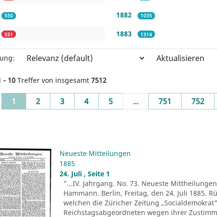
1882
550
1035
1883
551
1314
Aktualisieren
rung:
1 - 10
Treffer von insgesamt
7512
(current)
1
2
3
4
5
...
751
752
Neueste Mitteilungen
1885
24. Juli , Seite 1
"...IV. Jahrgang. No. 73. Neueste Mittheilungen.
Hammann. Berlin, Freitag, den 24. Juli 1885. R
welchen die Züricher Zeitung „Socialdemokrat" 
Reichstagsabgeordneten wegen ihrer Zustim