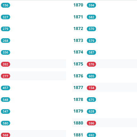
1870
156
594
1871
327
582
1872
279
570
1873
268
579
1874
336
587
1875
392
576
1876
277
605
1877
457
154
1878
548
675
1879
547
628
1880
580
596
1881
568
692