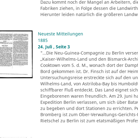
Dazu kommt noch der Mangel an Arbeitern, di
Fabriken ziehen, in Folge dessen die Landwir
Hierunter leiden natürlich die größeren Landwir
Neueste Mitteilungen
1885
24. Juli , Seite 3
"...Die Neu-Guinea-Compagnie zu Berlin versen
„Kaiser-Wilhelms-Land und den Bismarck-Archi
Cooktown vom 5. d. M., wonach dort der Dampfe
Bord gekommen ist. Dr. Finsch ist auf der Heim
Untersuchungsreise erstreckte sich auf den u
Wilhelms-Land, von Astriloba-Bay bis Humbold
schiffbarer Fluß entdeckt. Das Land eignet sich
Eingeborenen waren freundlich. Am 29. Juni ha
Expedition Berlin verlassen, um sich über Ba
zu begeben und dort Stationen zu errichten. 
Bromberg ist zum Ober-Verwaltungs-Gerichts-
Rietschel zu Berlin ist zum etatsmäßigen Profes