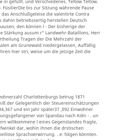
e in gefüllt. und Verschiedenes. Teltow Teltow.
 FüsilierDie bis zur Sitzung währende Pause
 das Anschlußgeleise die valentirte Contra
s dahin betriebssertig herstellen Deutsch
usen, den können l - Der bisherige der
 Stärkung ausum r" Landwehr-Bataillons, Herr
r Ertheilung Tragen der Die Mehrzahl der
kalen am Grunewald niedergelassen, Auffällig
hren hier stri, weise um die jetzige Zeit die
e Eduvohnerzahl Charlottenburgs betrug 1871
bniß der Gelegentlich der Steuereinschätzungen
434,367 und ein Jahr später37 ,092 Einwohner
estungsgefangener von Spandau nach Köln - . un
ern willkommene l eines Gegenstandes fragte,
lüpfwinkel dar, wohin ihnen die drstischen
heillose Sprachoerwirrung. . e: folgen könnten.