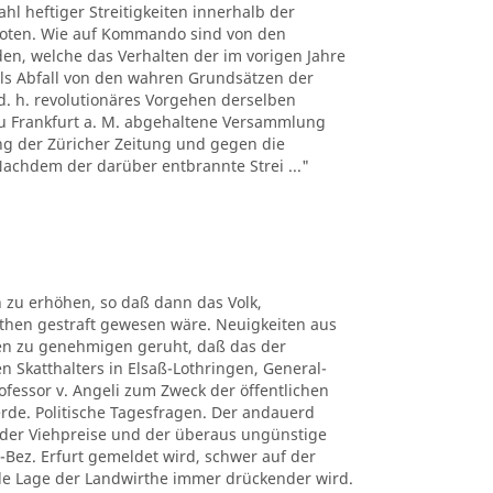
hl heftiger Streitigkeiten innerhalb der
boten. Wie auf Kommando sind von den
n, welche das Verhalten der im vorigen Jahre
ls Abfall von den wahren Grundsätzen der
d. h. revolutionäres Vorgehen derselben
 zu Frankfurt a. M. abgehaltene Versammlung
ng der Züricher Zeitung und gegen die
 Nachdem der darüber entbrannte Strei ..."
 zu erhöhen, so daß dann das Volk,
uthen gestraft gewesen wäre. Neuigkeiten aus
ben zu genehmigen geruht, daß das der
n Skatthalters in Elsaß-Lothringen, General-
rofessor v. Angeli zum Zweck der öffentlichen
erde. Politische Tagesfragen. Der andauerd
n der Viehpreise und der überaus ungünstige
-Bez. Erfurt gemeldet wird, schwer auf der
elle Lage der Landwirthe immer drückender wird.