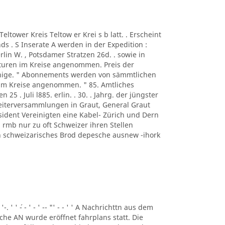
A Teltower Kreis Teltow er Krei s b latt. . Erscheint
s . S Inserate A werden in der Expedition :
rlin W. , Potsdamer Stratzen 26d. . sowie in
turen im Kreise angenommen. Preis der
ennige. " Abonnements werden von sämmtlichen
 im Kreise angenommen. " 85. Amtliches
n 25 . Juli l885. erlin. . 30. . Jahrg. der jüngster
beiterversammlungen in Graut, General Graut
sident Vereinigten eine Kabel- Zürich und Dern
rmb nur zu oft Schweizer ihren Stellen
eben schweizarisches Brod depesche ausnew -ihork
 '-. ' ' ´- - ' - ' -- "' - - ' ' A Nachrichttn aus dem
liche AN wurde eröffnet fahrplans statt. Die