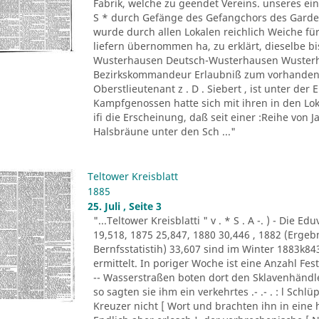
Fabrik, welche zu geendet Vereins. unseres ein
S * durch Gefänge des Gefangchors des Garde-
wurde durch allen Lokalen reichlich Weiche für
liefern übernommen ha, zu erklärt, dieselbe bi
Wusterhausen Deutsch-Wusterhausen Wusterha
Bezirkskommandeur Erlaubniß zum vorhandene
Oberstlieutenant z . D . Siebert , ist unter de
Kampfgenossen hatte sich mit ihren in den Lo
ifi die Erscheinung, daß seit einer :Reihe von Ja
Halsbräune unter den Sch ..."
Teltower Kreisblatt
1885
25. Juli , Seite 3
"...Teltower Kreisblatti " v . * S . A -. ) - Di
19,518, 1875 25,847, 1880 30,446 , 1882 (Erge
Bernfsstatistih) 33,607 sind im Winter 1883k8
ermittelt. In poriger Woche ist eine Anzahl F
-- Wasserstraßen boten dort den Sklavenhändl
so sagten sie ihm ein verkehrtes .- .- . : l Sch
Kreuzer nicht [ Wort und brachten ihn in eine 