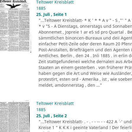
Teltower Kreisblatt
1885
25. Juli , Seite 1
"...Teltower Kreisblatt- * K ' * * A v " - S ,"' " 
* v "S - A Dienstags, onnerstags und Sonnabend
Abonnemet , Jopreie 1 ar e5 sd pro Quartal . Be
sämmtlichen binoncen-Bureaux und deii Agen
einfacher Petit-Zeile oder deren Raum 20 Pf
Post-Anstalten, Briefträgern und den Agenten
Amtliches. Berlin , den 24 . Inli 1885 . in erlin de
Zeit stattgefundeneii welche dernalen aus Ar
Staaten an einem gesterben . von früherer Prä
haben gegen die Art und Weise wie Ausländer, 
protestirt, esten ord - Amerika , ist , wie so
meldet, amdonnerstag , den ..."
Teltower Kreisblatt
1885
25. Juli , Seite 2
"...Teltower Kreisblatt- . - . - - -- - - 422 A ´ -' und
Kreise 1 " K K K i geeinte Vaterland ! Der feier