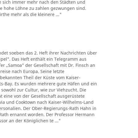
e sich immer mehr nach den Städten und
the hohe Löhne zu zahlen gezwungen sind.
the mehr als die kleinere ..."
det soeben das 2. Heft ihrer Nachrichten über
pel". Das Heft enthält ein Telegramm aus
r „Samoa" der Gesellschaft mit Dr. Finsch an
reise nach Europa. Seine letzte
nbekannten Theil der Küste vom Kaiser-
ts-Bay. Es wurden mehrere gute Häfen und ein
 sowohl zur Cultur, wie zur Viehzucht. Die
t eine von der Gesellschaft ausgerüstete
tavia und Cooktown nach Kaiser-Wilhelms-Land
Personalien. Der Ober-Regierungs-Rath Hahn in
Rath ernannt worden. Der Professor Hermann
sor an der Königlichen te ..."