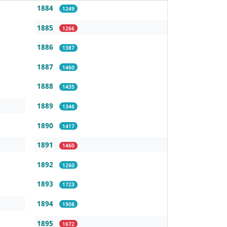
1884
1249
1885
1266
1886
1387
1887
1460
1888
1435
1889
1346
1890
1417
1891
1460
1892
1260
1893
1723
1894
1908
1895
1672