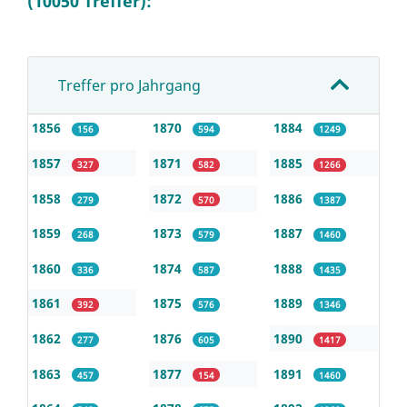
(10050 Treffer):
Treffer pro Jahrgang
1856
1870
1884
156
594
1249
1857
1871
1885
327
582
1266
1858
1872
1886
279
570
1387
1859
1873
1887
268
579
1460
1860
1874
1888
336
587
1435
1861
1875
1889
392
576
1346
1862
1876
1890
277
605
1417
1863
1877
1891
457
154
1460