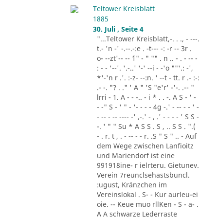
Teltower Kreisblatt
1885
30. Juli , Seite 4
"...Teltower Kreisblatt,-. . ., - ---.
t.- 'n -' -.--.-:e . -t--- -: -r -- 3r .
o- --zt'-- -- ´1" - " "" . n .. - . - -- -
: - - '--'. '.-..' '-' --i - -'o ""'.: -',
*'-'n r .'. :-z- --:n. ' --t - tt. r .- :-:
.- -. "? . ." ' A " 'S "e'r' -'-. .-- "
lrri - 1. A - - -.. - i * . . -. A S - ' -
- -" S - ' " - '- - - - 4g -.' - -- - - ' -
- -- - -- ---- -' ,-.' - , .' - - - - ' S S -
-. ' " " Su * A S S . S , .. S S . ".(
- . r. t , . - -- - - r. .S " S " .. - Auf
dem Wege zwischen Lanfioitz
und Mariendorf ist eine
991918ine- r ielrteru. Gietunev.
Verein 7reunclsehastsbuncl.
:ugust, Kränzchen im
Vereinslokal . S- - Kur aurleu-ei
oie. -- Keue muo rllKen - S - a- .
A A schwarze Lederraste