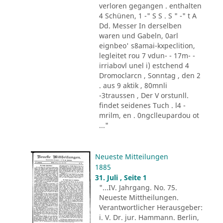
verloren gegangen . enthalten
4 Schünen, 1 -" S S . S " -" t A
Dd. Messer In derselben
waren und Gabeln, 0arl
eignbeo' s8amai-kxpeclition,
legleitet rou 7 vdun- - 17m- -
irriabovl unel i) estchend 4
Dromoclarcn , Sonntag , den 2
. aus 9 aktik , 80mnli
-3traussen , Der V orstunll.
findet seidenes Tuch . l4 -
mrilm, en . 0ngclleupardou ot
..."
Neueste Mitteilungen
1885
31. Juli , Seite 1
"...IV. Jahrgang. No. 75.
Neueste Mittheilungen.
Verantwortlicher Herausgeber:
i. V. Dr. jur. Hammann. Berlin,