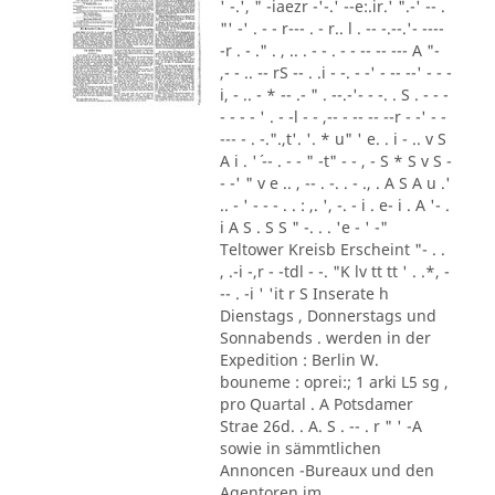
' -.', " -iaezr -'-.' --e:.ir.' ".-' -- .
"' -' . - - r--- . - r.. l . -- -.--.'- ----
-r . - ." . , .. . - - . - - -- -- --- A "-
,- - .. -- rS -- . .i - -. - -' - -- --' - - -
i, - .. - * -- .- " . --.-'- - -. . S . - - -
- - - - ' . - -l - - ,-- - -- -- --r - -' - -
--- - . -.".,t'. '. * u" ' e. . i - .. v S
A i . '´ -- . - - " -t" - - , - S * S v S -
- -' " v e .. , -- . -. . - ., . A S A u .'
.. - ' - - - . . : ,. ', -. - i . e- i . A '- .
i A S . S S " -. . . 'e - ' -"
Teltower Kreisb Erscheint "- . .
, .-i -,r - -tdl - -. "K lv tt tt ' . .*, -
-- . -i ' 'it r S Inserate h
Dienstags , Donnerstags und
Sonnabends . werden in der
Expedition : Berlin W.
bouneme : oprei:; 1 arki L5 sg ,
pro Quartal . A Potsdamer
Strae 26d. . A. S . -- . r " ' -A
sowie in sämmtlichen
Annoncen -Bureaux und den
Agentoren im