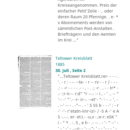
Kreiseangenommen. Preis der
einfacher Petit'Zeile - .. oder
deren Raum 20 Pfennige. . e- *
v Abonnements werden von
sämmtlichen Post-Anstalten .
Briefträgern und den Aemten
im Krei ..."
Teltower Kreisblatt
1885
30. Juli , Seite 2
"...Teltower Kreisblatt.rer- - - - .
'. - r : - -- --te- - r -- rv - - r / - - -
.: - -r - - - - .- - , - . .; -r . , - - tr* -
.- ::r-ii--- r:d" "r --.- -- i , - ' .. -- "
'-- -' "'.- -r- ir--. --et'- "-´ - - .- ', -
. --' -- - . -"-- . - ' S SS b - - -' : - r
-' -'- r'etatn-iinr-izi- / -S A -' e A
S -.-.-. er- et:i.- -u,v -.:e-r: eSK "
i - " * . -. S , e h - .- -- . - '- " --' -
' - ' -' - ,.--r- - '- -."- ' - - '- - - ' -