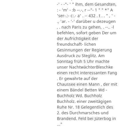
-' - -"- ' " ihm, dem Gesandten,
: - 'm' - :b --.-, r --"- 1 " " *" A
'ser-.:- c:.- a' . -- 432 . t . . " , ' -
., 'ar. - '-' darüber u dezeugen
, . nach Paris zu gehen, . --.. -l
befehlen, sofort geben Der um
der Aufrichtigkeit der
freundschaft- lichen
Gesinnungen der Regierung
Ausdruck zu Steglitz. Am
Sonntag früh 5 Uhr machte
unser NachtwächterBleschke
einen recht interessanten Fang
. Er gewahrte auf der
Chaussee einen Mann , der mit
einem Bändel Betten Wd -
Buchholz Wd. Buchholz
Buchholz. einer zweitägigen
Ruhe Nr. 18 Gelegentlich des
2. des Durchmarsches und
Brandend. Feld bei Jüterbog in
..."