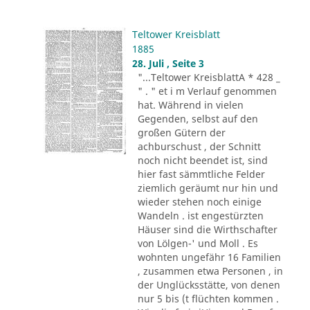
Teltower Kreisblatt
1885
28. Juli , Seite 3
"...Teltower KreisblattA * 428 _
" . " et i m Verlauf genommen
hat. Während in vielen
Gegenden, selbst auf den
großen Gütern der
achburschust , der Schnitt
noch nicht beendet ist, sind
hier fast sämmtliche Felder
ziemlich geräumt nur hin und
wieder stehen noch einige
Wandeln . ist engestürzten
Häuser sind die Wirthschafter
von Lölgen-' und Moll . Es
wohnten ungefähr 16 Familien
, zusammen etwa Personen , in
der Unglücksstätte, von denen
nur 5 bis (t flüchten kommen .