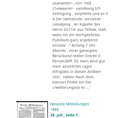
osamentirr-, nirt- mtd
z1eiwaaren - eandkung Ich
sichtigung , empfehle und es V
A Der löemeiude- vorsteher .
Liesegang . An Kapelle des
Herrn Iiü11vr aus Teltow, stalt,
wozu ich ein dochgeehrtes
Publikum ganz ergebenst
einlade . " Anfang 7 Uhr
Abends . einer geneigten
Berückund reeller Entrée d
Person30Pf. bS mein wird gut
mein assortirtes Lager
eifrigstes in diesen Artikeln
sein , neben Nach dem
Konzert findet ein Der
crweiterungsva es ..."
Neueste Mitteilungen
1885
28. Juli , Seite 1