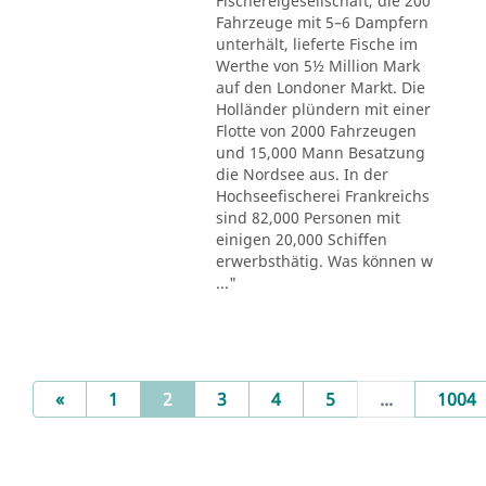
Fischereigesellschaft, die 200
Fahrzeuge mit 5–6 Dampfern
unterhält, lieferte Fische im
Werthe von 5½ Million Mark
auf den Londoner Markt. Die
Holländer plündern mit einer
Flotte von 2000 Fahrzeugen
und 15,000 Mann Besatzung
die Nordsee aus. In der
Hochseefischerei Frankreichs
sind 82,000 Personen mit
einigen 20,000 Schiffen
erwerbsthätig. Was können w
..."
Previous
(current)
«
1
2
3
4
5
...
1004