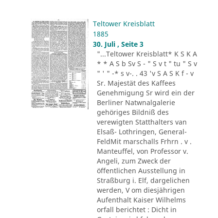
Teltower Kreisblatt
1885
30. Juli , Seite 3
"...Teltower Kreisblatt* K S K A
* * A S b Sv S - " S v t " tu " S v
" ' " -* s v-. . 43 'v S A S K f - v
Sr. Majestät des Kaffees
Genehmigung Sr wird ein der
Berliner Natwnalgalerie
gehöriges Bildniß des
verewigten Statthalters van
Elsaß- Lothringen, General-
FeldMit marschalls Frhrn . v .
Manteuffel, von Professor v.
Angeli, zum Zweck der
öffentlichen Ausstellung in
Straßburg i. Elf, dargelichen
werden, V om diesjährigen
Aufenthalt Kaiser Wilhelms
orfall berichtet : Dicht in