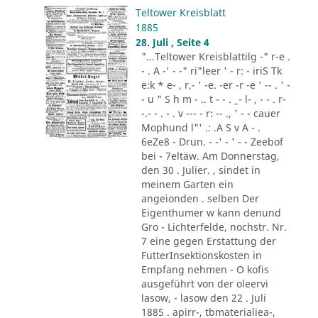
Teltower Kreisblatt
1885
28. Juli , Seite 4
"...Teltower Kreisblattilg -" r-e .
- . A -' - -" ri"leer ' - r: - iriS Tk
e:k * e- , r,- ' -e. -er -r -e ' -- . ' -
- u " S h m - .. t - - . _- l- , - - . r-
-.- - . - . v --- - r: -- ., ' - - cauer
Mophund l"' .: .A S v A - .
6eZe8 - Drun. - -' - ' - - Zeebof
bei - 7eltäw. Am Donnerstag,
den 30 . Julier. , sindet in
meinem Garten ein
angeionden . selben Der
Eigenthumer w kann denund
Gro - Lichterfelde, nochstr. Nr.
7 eine gegen Erstattung der
FutterInsektionskosten in
Empfang nehmen - O kofis
ausgeführt von der oleervi
lasow, - lasow den 22 . Juli
1885 . apirr-, tbmaterialiea-,