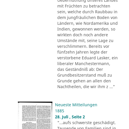
Ueberfluthung unseres Landes
mit Früchten zu betrachten
sein, welche durch Raubbau in
dem jungfräulichen Boden von
Ländern, wie Nordamerika und
Indien, gewonnen werden, so
wirkten doch noch andere
Umstände mit, seine Lage zu
verschlimmern. Bereits vor
fünfzehn Jahren legte der
verstorbene Eduard Lasker, ein
liberaler Manchestermann,
das Geständniß ab: Der
Grundbesitzerstand muß zu
Grunde gehen an allen den
Nachtheilen, die wir ihm z ..."
Neueste Mitteilungen
1885
28. Juli , Seite 2
"...aufs schwerste geschädigt.
Tausende von Familien sind in