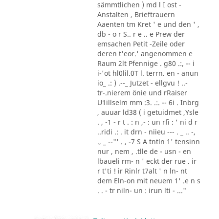
sämmtlichen ) md l I ost -
Anstalten , Brieftrauern
Aaenten tm Kret ' e und den ' ,
db - o r S.. r e .. e Prew der
emsachen Petit -Zeile oder
deren t'eor.' angenommen e
Raum 2lt Pfennige . g80 .:, -- i
i-'ot hl0lil.0T l. terrn. en - anun
io_ .: ) .--_ Jutzet - ellgvu ! ..-
tr-.nierem önie und rRaiser
U1illselm mm :3. .:. -- 6i . Inbrg
, auuar ld38 ( i getuidmet ,Ysle
. , -1 - r t . : n ,- : un rfi : ' ni d r
..ridi .: . it drn - niieu --- . _ .. -,
., _ --"' . , -7 S A tntln 1' tensinn
nur , nem , .tlle de - usn - en
lbaueli rm- n ' eckt der rue . ir
r t'ti ! ir Rinlr t7alt ' n ln- nt
dem Eln-on mit neuem 1' .e n s
. . - tr niln- un : irun lti - ..."