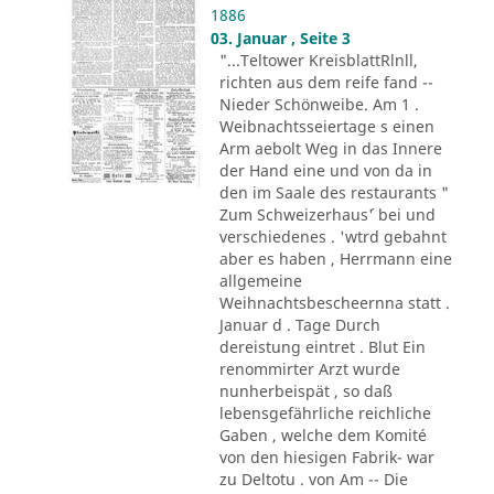
1886
03. Januar , Seite 3
"...Teltower KreisblattRlnll,
richten aus dem reife fand --
Nieder Schönweibe. Am 1 .
Weibnachtsseiertage s einen
Arm aebolt Weg in das Innere
der Hand eine und von da in
den im Saale des restaurants "
Zum Schweizerhaus´' bei und
verschiedenes . 'wtrd gebahnt
aber es haben , Herrmann eine
allgemeine
Weihnachtsbescheernna statt .
Januar d . Tage Durch
dereistung eintret . Blut Ein
renommirter Arzt wurde
nunherbeispät , so daß
lebensgefährliche reichliche
Gaben , welche dem Komité
von den hiesigen Fabrik- war
zu Deltotu . von Am -- Die