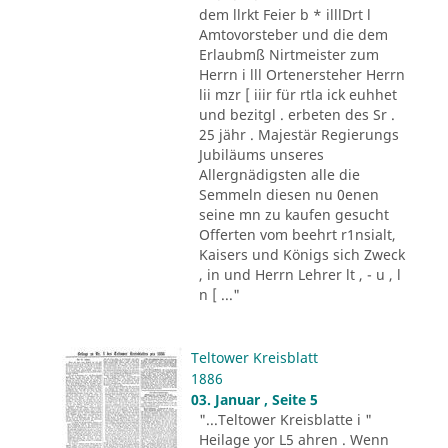
dem llrkt Feier b * illlDrt l
Amtovorsteber und die dem
Erlaubmß Nirtmeister zum
Herrn i lll Ortenersteher Herrn
lii mzr [ iiir für rtla ick euhhet
und bezitgl . erbeten des Sr .
25 jähr . Majestär Regierungs
Jubiläums unseres
Allergnädigsten alle die
Semmeln diesen nu 0enen
seine mn zu kaufen gesucht
Offerten vom beehrt r1nsialt,
Kaisers und Königs sich Zweck
, in und Herrn Lehrer lt , - u , l
n [ ..."
Teltower Kreisblatt
1886
03. Januar , Seite 5
"...Teltower Kreisblatte i "
Heilage yor L5 ahren . Wenn