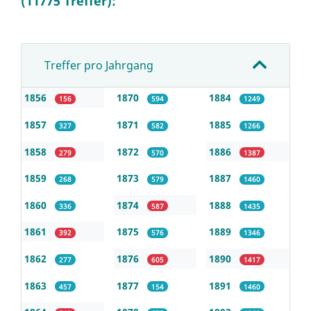
(11775 Treffer):
Treffer pro Jahrgang
1856
1870
1884
156
594
1249
1857
1871
1885
327
582
1266
1858
1872
1886
279
570
1387
1859
1873
1887
268
579
1460
1860
1874
1888
336
587
1435
1861
1875
1889
392
576
1346
1862
1876
1890
277
605
1417
1863
1877
1891
457
154
1460