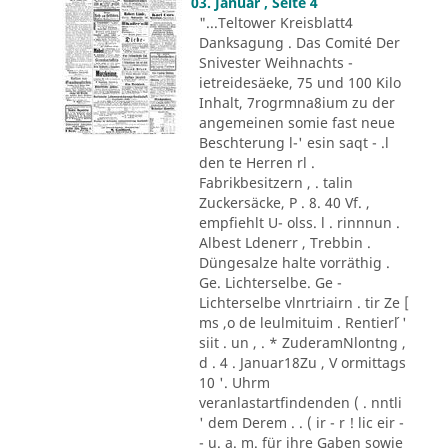
03. Januar , Seite 4
"...Teltower Kreisblatt4
Danksagung . Das Comité Der
Snivester Weihnachts -
ietreidesäeke, 75 und 100 Kilo
Inhalt, 7rogrmna8ium zu der
angemeinen somie fast neue
Beschterung l-' esin saqt - .l
den te Herren rl .
Fabrikbesitzern , . talin
Zuckersäcke, P . 8. 40 Vf. ,
empfiehlt U- olss. l . rinnnun .
Albest Ldenerr , Trebbin .
Düngesalze halte vorräthig .
Ge. Lichterselbe. Ge -
Lichterselbe vlnrtriairn . tir Ze [
ms ,o de leulmituim . Rentier´l '
siit . un , . * ZuderamNlontng ,
d . 4 . Januar18Zu , V ormittags
10 '. Uhrm
veranlastartfindenden ( . nntli
' dem Derem . . ( ir - r ! lic eir -
- u. a. m. für ihre Gaben sowie