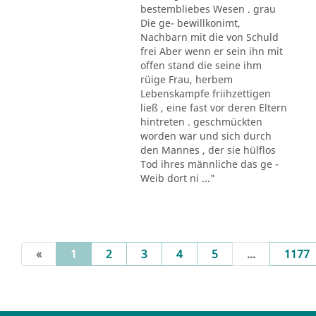
bestembliebes Wesen . grau
Die ge- bewillkonimt,
Nachbarn mit die von Schuld
frei Aber wenn er sein ihn mit
offen stand die seine ihm
rüige Frau, herbem
Lebenskampfe friihzettigen
ließ , eine fast vor deren Eltern
hintreten . geschmückten
worden war und sich durch
den Mannes , der sie hülflos
Tod ihres männliche das ge -
Weib dort ni ..."
(current)
«
1
2
3
4
5
...
1177