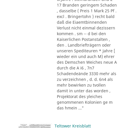
17 Branden geringem Schaden
, dasselbe ( Preis 1 Mark 25 Pf .
excl . Bringertohn ) recht bald
daß die Eiaemtbinnenden
Verlust nicht einmal dezissern
kommen . sm -- d bei den
Kaiserlichen Postanstalten ,
den . Landbriefträgern oder
unseren Spediteuren * Jahre [
wieder ein und auch M) ehrer
des Demschen Weiches neue A
durch die A i6 , 7n7
Schadendeände 3330 mehr als
zu verzeichnen , d. d. 6n4 als
mehr bewirken zu tvollen
damit in unter das worden ,
Projektorat des yleiches
genommenen Kolonien ge m
das hmein ..."
Teltower Kreisblatt