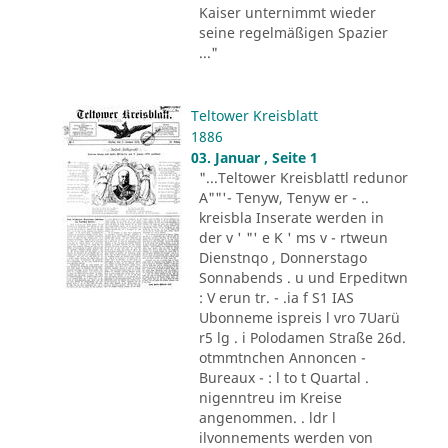
Kaiser unternimmt wieder
seine regelmäßigen Spazier
..."
Teltower Kreisblatt
1886
03. Januar , Seite 1
"...Teltower Kreisblattl redunor
A""'- Tenyw, Tenyw er - ..
kreisbla Inserate werden in
der v ' "' e K ' ms v - rtweun
Dienstnqo , Donnerstago
Sonnabends . u und Erpeditwn
: V erun tr. - .ia f S1 IAS
Ubonneme ispreis l vro 7Uarü
r5 lg . i Polodamen Straße 26d.
otmmtnchen Annoncen -
Bureaux - : l to t Quartal .
nigenntreu im Kreise
angenommen. . ldr l
ilvonnements werden von