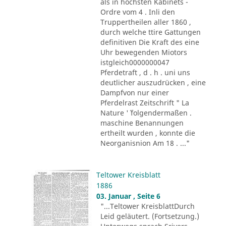
als in höchsten Kabinets -
Ordre vom 4 . Inli den
Truppertheilen aller 1860 ,
durch welche ttire Gattungen
definitiven Die Kraft des eine
Uhr bewegenden Miotors
istgleich0000000047
Pferdetraft , d . h . uni uns
deutlicher auszudrücken , eine
Dampfvon nur einer
Pferdelrast Zeitschrift " La
Nature '´ folgendermaßen .
maschine Benannungen
ertheilt wurden , konnte die
Neorganisnion Am 18 . ..."
Teltower Kreisblatt
1886
03. Januar , Seite 6
"...Teltower KreisblattDurch
Leid geläutert. (Fortsetzung.)