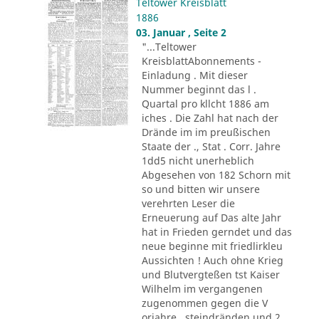
Teltower Kreisblatt
1886
03. Januar , Seite 2
"...Teltower
KreisblattAbonnements -
Einladung . Mit dieser
Nummer beginnt das l .
Quartal pro kllcht 1886 am
iches . Die Zahl hat nach der
Drände im im preußischen
Staate der ., Stat . Corr. Jahre
1dd5 nicht unerheblich
Abgesehen von 182 Schorn mit
so und bitten wir unsere
verehrten Leser die
Erneuerung auf Das alte Jahr
hat in Frieden gerndet und das
neue beginne mit friedlirkleu
Aussichten ! Auch ohne Krieg
und Blutvergteßen tst Kaiser
Wilhelm im vergangenen
zugenommen gegen die V
orjahre . steindränden und 2