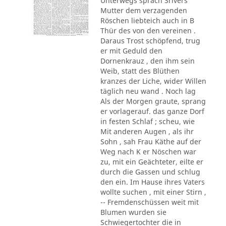
Unterwegs sprach Srivers
Mutter dem verzagenden
Röschen liebteich auch in B
Thür des von den vereinen .
Daraus Trost schöpfend, trug
er mit Geduld den
Dornenkrauz , den ihm sein
Weib, statt des Blüthen
kranzes der Liche, wider Willen
täglich neu wand . Noch lag
Als der Morgen graute, sprang
er vorlagerauf. das ganze Dorf
in festen Schlaf ; scheu, wie
Mit anderen Augen , als ihr
Sohn , sah Frau Käthe auf der
Weg nach K er Nöschen war
zu, mit ein Geächteter, eilte er
durch die Gassen und schlug
den ein. Im Hause ihres Vaters
wollte suchen , mit einer Stirn ,
-- Fremdenschüssen weit mit
Blumen wurden sie
Schwiegertochter die in