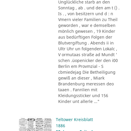
Unglückliche starb an den
Sonntag , ab . und den am t () .
Is . , von besitzern und d : n
Vmern vieler Familien zu Theil
geworden , war e demselben
mönlich gewesen , 19 Kinder
aus bedürftigen Folgen der
Blutvergiftung . Abends ii in
Ultr Uhr un folgenden Lokalc ,
V ormutaas straße ad Mundt '
schen .üopenicker der den i00
Berlin em Provmzial - S
cbmiedejag Die Betheiligung
gewiß an dieser , Miark
Brandenburg meressen deo
taaen . Fannlien mit
Kleidungssticker und 156
Kinder unt allerle ..."
Teltower Kreisblatt
1886