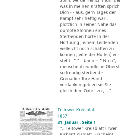
Sohn, werde rief ich thun, der
was in meinen Kräften sprich
Dich - - aus, gern Tages der
Kampf sehr heftig war ,
plötzlich in seiner Nähe das
dumpfe Stöhneu eines
Sterbenden hörte In der
Hoffüung , einem Leidenden
vielleicht noch schaffen zu
können , eilte der Hülfe i) er -
steht . " " " bann -- " Nu n",
menschenfreundliche Oberst
so freudig sterbende
Grenadier Ihre Hand
verdanken geb en sie Sie
gleich dem Oxte ' zu , ..."
Teltower Kreisblatt
1857
31. Januar , Seite 1
"...Teltower KreisblattTlrwer
Kisblatt Kisblatt. Erscheint