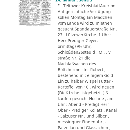
"...Teltower KreisblattAuerion .
Auf gerichtliche Verfügung
sollen Montag Ein Mädchen
vom Lande wird zu miethen
gesucht Spandauerstraße Nr .
23 . LützowerKirche. 1 Uhr :
Herr Prediger Geyer.
ormittags9½ Uhr,
Schloßden26steu d . M . , V
straße Nr. 21 die
Nachlaßsachen des
Böttchermeister Robert ,
bestehend in : einigem Gold
Ein zu halber Wispel Futter -
Kartoffel von 10 . wird neuen
(DieK1rche .istgeheizt. ) 6
kaufen gesucht Hochne , am
Uhr : Abend - Predigt Herr
Ober - Prediger Kollatz . Kanal
- Salzuser Nr . und Silber ,
messinguer Findenuhr ,-
Parzellan und Glassachen ,