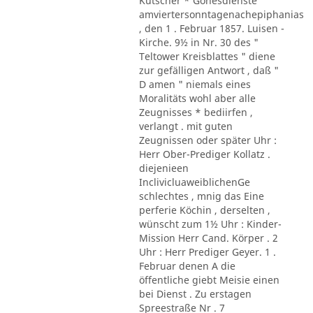
Kutscher * Gonesdienste
amviertersonntagenachepiphanias
, den 1 . Februar 1857. Luisen -
Kirche. 9½ in Nr. 30 des "
Teltower Kreisblattes " diene
zur gefälligen Antwort , daß "
D amen " niemals eines
Moralitäts wohl aber alle
Zeugnisses * bediirfen ,
verlangt . mit guten
Zeugnissen oder später Uhr :
Herr Ober-Prediger Kollatz .
diejenieen
InclivicluaweiblichenGe
schlechtes , mnig das Eine
perferie Köchin , derselten ,
wünscht zum 1½ Uhr : Kinder-
Mission Herr Cand. Körper . 2
Uhr : Herr Prediger Geyer. 1 .
Februar denen A die
öffentliche giebt Meisie einen
bei Dienst . Zu erstagen
Spreestraße Nr . 7