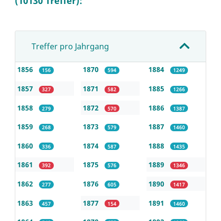
(10130 Treffer):
Treffer pro Jahrgang
1856
1870
1884
156
594
1249
1857
1871
1885
327
582
1266
1858
1872
1886
279
570
1387
1859
1873
1887
268
579
1460
1860
1874
1888
336
587
1435
1861
1875
1889
392
576
1346
1862
1876
1890
277
605
1417
1863
1877
1891
457
154
1460