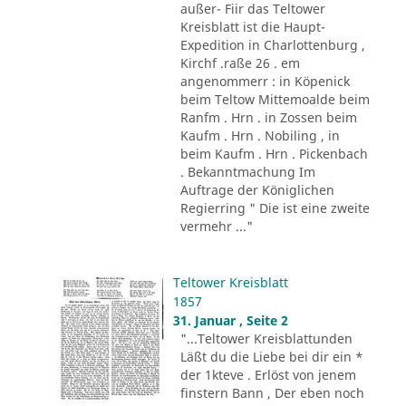
außer- Fiir das Teltower
Kreisblatt ist die Haupt-
Expedition in Charlottenburg ,
Kirchf .raße 26 . em
angenommerr : in Köpenick
beim Teltow Mittemoalde beim
Ranfm . Hrn . in Zossen beim
Kaufm . Hrn . Nobiling , in
beim Kaufm . Hrn . Pickenbach
. Bekanntmachung Im
Auftrage der Königlichen
Regierring " Die ist eine zweite
vermehr ..."
Teltower Kreisblatt
1857
31. Januar , Seite 2
"...Teltower Kreisblattunden
Läßt du die Liebe bei dir ein *
der 1kteve . Erlöst von jenem
finstern Bann , Der eben noch