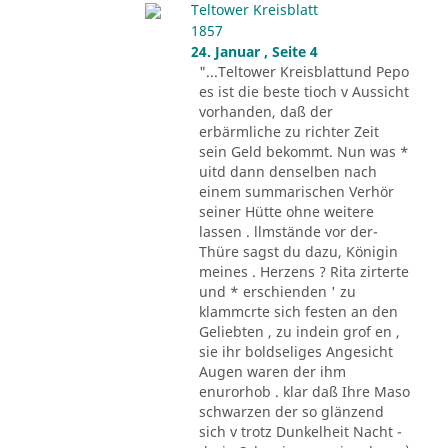
Teltower Kreisblatt
1857
24. Januar , Seite 4
"...Teltower Kreisblattund Pepo
es ist die beste tioch v Aussicht
vorhanden, daß der
erbärmliche zu richter Zeit
sein Geld bekommt. Nun was *
uitd dann denselben nach
einem summarischen Verhör
seiner Hütte ohne weitere
lassen . llmstände vor der-
Thüre sagst du dazu, Königin
meines . Herzens ? Rita zirterte
und * erschienden ' zu
klammcrte sich festen an den
Geliebten , zu indein grof en ,
sie ihr boldseliges Angesicht
Augen waren der ihm
enurorhob . klar daß Ihre Maso
schwarzen der so glänzend
sich v trotz Dunkelheit Nacht -