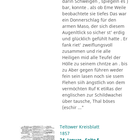
darin Schweigen , spiegeln es )
bar, konnte . aIs ob Eme Weile
beobachtete sie tiefes Das war
ein Donnerschlag für den
armen Maso, der sich diesem
Augenltlick so sicher st' erdig
und glücklich gefühlt hatte . Er
fank riet' zweiflungsvoll
zusammen und rie alle
Heiligen mid alle Teufel der
Hölle zu seinem chntze an . bis
zu Aber gegen führen weder
fein sein lasen noch sie ssem
Flehen siih ängstlich von dem
vermöchten Ruf K etiRas der
englischen zur Schildwachei
über tausche, Thal böses
(eschir ..."
Teltower Kreisblatt
1857
24. Januar , Seite 5