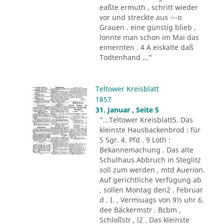
eaßte ermuth , schritt wieder
vor und streckte aus ---o
Grauen . eine günstig blieb ,
lonnte man schon im Mai das
eimernten . 4 A eiskalte daß
Todtenhand ..."
Teltower Kreisblatt
1857
31. Januar , Seite 5
"...Teltower Kreisblatt5. Das
kleinste Hausbackenbrod : für
5 Sgr. 4. Pfd . 9 Loth :
Bekannemachung . Das alte
Schulhaus Abbruch in Steglitz
soll zum werden , mtd Auerion.
Auf gerichtliche Verfügung ab
, sollen Montag den2 . Februar
d . I. , Vermiuags von 9½ uhr 6.
dee Bäckermstr . Bcbm ,
Schloßstr , l2 . Das kleinste