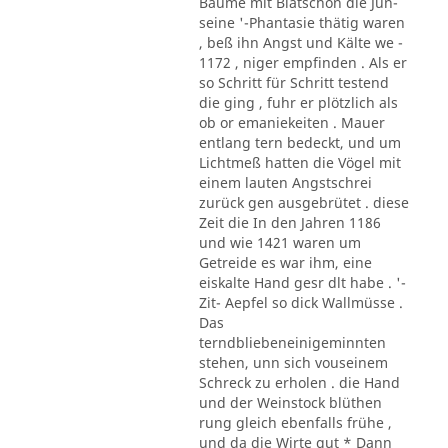
Bäume mit Blätschon die Jun-
seine '-Phantasie thätig waren
, beß ihn Angst und Kälte we -
1172 , niger empfinden . Als er
so Schritt für Schritt testend
die ging , fuhr er plötzlich als
ob or emaniekeiten . Mauer
entlang tern bedeckt, und um
Lichtmeß hatten die Vögel mit
einem lauten Angstschrei
zurück gen ausgebrütet . diese
Zeit die In den Jahren 1186
und wie 1421 waren um
Getreide es war ihm, eine
eiskalte Hand gesr dlt habe . '-
Zit- Aepfel so dick Wallmüsse .
Das
terndbliebeneinigeminnten
stehen, unn sich vouseinem
Schreck zu erholen . die Hand
und der Weinstock blüthen
rung gleich ebenfalls frühe ,
und da die Wirte gut * Dann