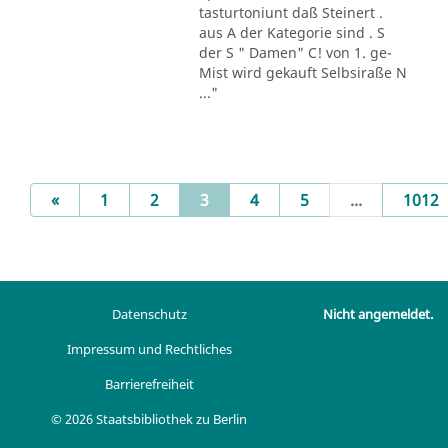
tasturtoniunt daß Steinert .
aus A der Kategorie sind . S
der S " Damen" C! von 1. ge-
Mist wird gekauft Selbsiraße N
..."
Previous
(current)
«
1
2
3
4
5
...
1012
Datenschutz
Nicht angemeldet.
Impressum und Rechtliches
Barrierefreiheit
© 2026 Staatsbibliothek zu Berlin