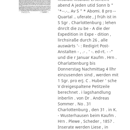
abend A jeden utid Sonn b "
'*--.-.. Av S " * Abomi. 8 pro --
Quartal .. uferate , J früh ist in
S Sgr . Charlottenburg ; lehen
dnrclt die zu be - A die der
Expedition in Expe - dition ,
lirchsiraße durch 26 , alle
auswärts '- : Redigirt Post-
Anstalten - , .- . ' -. ed-rt. - -"
und die r Januar Kaufm . Hrn .
Oharlattenburg bis
Donnerstag Nachmittag 4 llhr
einzusenden sind , werden mit
1 Sgr. pro erJ. C . Huber ' sche
V dreigespaltene Petitzeile
berechnet . i lagshandlung
inberlin . von Dr . Andreas
Sommer . No . 31
Charlottenburg , den 31 . in K.
- Wusterhausen beim Kaufm .
Hrn . Plewe , Scheder , 1857 .
Inserate werden Liese , in