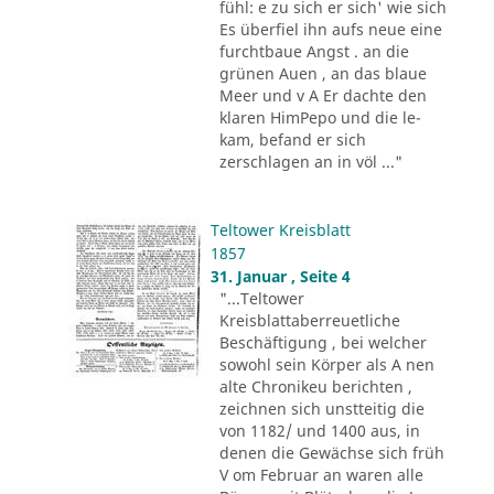
fühl: e zu sich er sich' wie sich
Es überfiel ihn aufs neue eine
furchtbaue Angst . an die
grünen Auen , an das blaue
Meer und v A Er dachte den
klaren HimPepo und die le-
kam, befand er sich
zerschlagen an in völ ..."
Teltower Kreisblatt
1857
31. Januar , Seite 4
"...Teltower
Kreisblattaberreuetliche
Beschäftigung , bei welcher
sowohl sein Körper als A nen
alte Chronikeu berichten ,
zeichnen sich unstteitig die
von 1182/ und 1400 aus, in
denen die Gewächse sich früh
V om Februar an waren alle