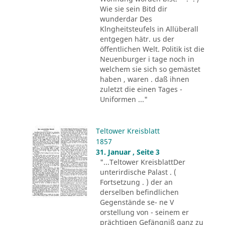
Wie sie sein Bitd dir
wunderdar Des
Klngheitsteufels in Allüberall
entgegen hätr. us der
öffentlichen Welt. Politik ist die
Neuenburger i tage noch in
welchem sie sich so gemästet
haben , waren . daß ihnen
zuletzt die einen Tages -
Uniformen ..."
Teltower Kreisblatt
1857
31. Januar , Seite 3
"...Teltower KreisblattDer
unterirdische Palast . (
Fortsetzung . ) der an
derselben befindlichen
Gegenstände se- ne V
orstellung von - seinem er
prächtigen Gefängniß ganz zu