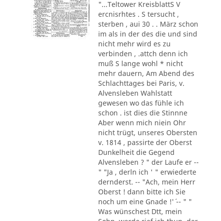
"...Teltower KreisblattS V
ercnisrhtes . S tersucht ,
sterben , aui 30 . . März schon
im als in der des die und sind
nicht mehr wird es zu
verbinden , .attch denn ich
muß S lange wohl * nicht
mehr dauern, Am Abend des
Schlachttages bei Paris, v.
Alvensleben Wahlstatt
gewesen wo das fühle ich
schon . ist dies die Stinnne
Aber wenn mich niein Ohr
nicht trügt, unseres Obersten
v. 1814 , passirte der Oberst
Dunkelheit die Gegend
Alvensleben ? " der Laufe er --
" "Ja , derln ich ' " erwiederte
dernderst. -- "Ach, mein Herr
Oberst ! dann bitte ich Sie
noch um eine Gnade !'´ -- " "
Was wünschest Dtt, mein