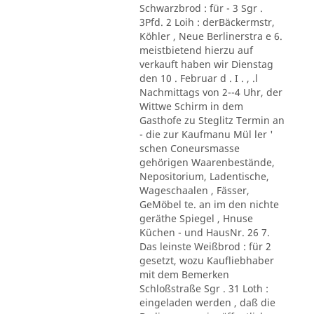
Schwarzbrod : für - 3 Sgr .
3Pfd. 2 Loih : derBäckermstr,
Köhler , Neue Berlinerstra e 6.
meistbietend hierzu auf
verkauft haben wir Dienstag
den 10 . Februar d . I . , .l
Nachmittags von 2--4 Uhr, der
Wittwe Schirm in dem
Gasthofe zu Steglitz Termin an
- die zur Kaufmanu Mül ler '
schen Coneursmasse
gehörigen Waarenbestände,
Nepositorium, Ladentische,
Wageschaalen , Fässer,
GeMöbel te. an im den nichte
geräthe Spiegel , Hnuse
Küchen - und HausNr. 26 7.
Das leinste Weißbrod : für 2
gesetzt, wozu Kaufliebhaber
mit dem Bemerken
Schloßstraße Sgr . 31 Loth :
eingeladen werden , daß die