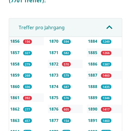
(7701 Treffer):
Treffer pro Jahrgang
1856
1870
1884
156
594
1249
1857
1871
1885
327
582
1266
1858
1872
1886
279
570
1387
1859
1873
1887
268
579
1460
1860
1874
1888
336
587
1435
1861
1875
1889
392
576
1346
1862
1876
1890
277
605
1417
1863
1877
1891
457
154
1460