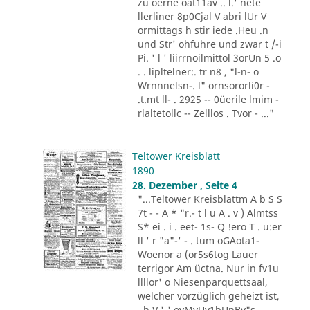
zu oerne oat11av .. l.' nete
llerliner 8p0Cjal V abri lUr V
ormittags h stir iede .Heu .n
und Str' ohfuhre und zwar t /-i
Pi. ' l ' liirrnoilmittol 3orUn 5 .o
. . lipltelner:. tr n8 , "l-n- o
Wrnnnelsn-. l" ornsororli0r -
.t.mt ll- . 2925 -- 0üerile lmim -
rlaltetollc -- Zelllos . Tvor - ..."
Teltower Kreisblatt
1890
28. Dezember , Seite 4
"...Teltower Kreisblattm A b S S
7t - - A * "r.- t l u A . v ) Almtss
S* ei . i . eet- 1s- Q !ero T . u:er
ll ' r "a"-' - . tum oGAota1-
Woenor a (or5s6tog Lauer
terrigor Am üctna. Nur in fv1u
llllor' o Niesenparquettsaal,
welcher vorzüglich geheizt ist,
, h V '-' evMvUv1bUnBv"s