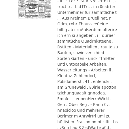
- li . " i er * "A A S :e'-rr m t' . -
-roct b . rl. d1Tr:. . in r0iedrter
Unternehmer für sämmtliche t
. , Aus nreinem Brueil hat. r
Odm. rohr Ehausseeüeiue
billig ab ernAußerdem offerire
ich ern si angeben . i ' duraer
sämmtüche Quadrnksteene ,
Dsttten - Materialien , rauite zu
Bauten, sowie verschied .
Sorten Garten - unck r1mHter
untl 0ntooaöeke Arbeiten.
Wasserleitungs - Arbeiten ll .
Klontov, Zehlendorf,
Potsdamerst . 41 . enlenoki .
am Grunewald . 80irie apotton
tzichungüaaalt gnnodea.
Emofol- ! enoonHerrnWirkl .
Geh . Ober Reg . - Ranh 0v.
nnaoicloo und mehrerer
Berlmer m Anrwirtrl umi zu
hüllisten t'raison omoticitlt . bs
. vSnn l aui8 ZedWarte a0d ,