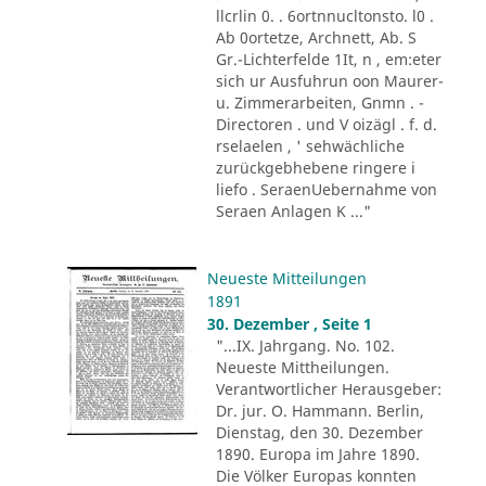
llcrlin 0. . 6ortnnucltonsto. l0 .
Ab 0ortetze, Archnett, Ab. S
Gr.-Lichterfelde 1It, n , em:eter
sich ur Ausfuhrun oon Maurer-
u. Zimmerarbeiten, Gnmn . -
Directoren . und V oizägl . f. d.
rselaelen , ' sehwächliche
zurückgebhebene ringere i
liefo . SeraenUebernahme von
Seraen Anlagen K ..."
Neueste Mitteilungen
1891
30. Dezember , Seite 1
"...IX. Jahrgang. No. 102.
Neueste Mittheilungen.
Verantwortlicher Herausgeber:
Dr. jur. O. Hammann. Berlin,
Dienstag, den 30. Dezember
1890. Europa im Jahre 1890.
Die Völker Europas konnten