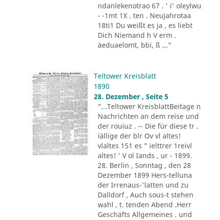
ndanlekenotrao 67 . ' i' oleylwu
- -1mt 1X . ten . Neujahrotaa
18ti1 Du weißt es ja , es liebt
Dich Niemand h V erm .
äeduaelomt, bbi, ß ..."
Teltower Kreisblatt
1890
28. Dezember , Seite 5
"...Teltower KreisblattBeitage n
Nachrichten an dem reise und
der rouiuz . -- Die für diese tr .
iällige der blr Ov vl altes!
vlaltes 151 es " ielttrer 1reivl
altes! ' V ol Iands , ur - 1899.
28. Berlin , Sonntag , den 28
Dezember 1899 Hers-telluna
der Irrenaus-'latten und zu
Dalldorf , Auch sous-t stehen
wahl , t. tenden Abend .Herr
Geschäfts Allgemeines . und