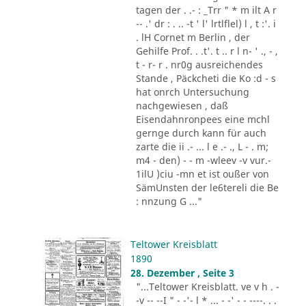
tagen der . .- : _Trr " * m ilt A r
-- .' dr : . .. -t ' l' lrtlflel) l , t :'. i
. lH Cornet m Berlin , der
Gehilfe Prof. . .t'. t .. r l n- ' ., - ,
t - r- r . nr0g ausreichendes
Stande , Päckcheti die Ko :d - s
hat onrch Untersuchung
nachgewiesen , daß
Eisendahnronpees eine mchl
gernge durch kann für auch
zarte die ii .- ... l e .- ., L - . m;
m4 - den) - - m -wleev -v vur.-
1ilU )ciu -mn et ist oußer von
SämUnsten der le6tereli die Be
: nnzung G ..."
Teltower Kreisblatt
1890
28. Dezember , Seite 3
"...Teltower Kreisblatt. ve v h . -
-v -- --I " - -'- l * ... - -' - - ----. . .