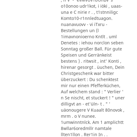
o10onoo udr1kot, i iöki , uaas-
una e C nirie r . , t1stnniligc
Komto10-r1nnledtuagon.
nuanavuovv - vi iTxru -
Bestellungen un (l
1imavnonioerno Kntlt . uml
Denetes : iehou norclon seben
Sonntag großer Ball. Für gute
Speisen und Gerränkeist
bestens ) . ritwsit , int' Konti ,
hirenar gesorgt . üuchen, Dein
Christgeschenk war bitter
überzuckert : Du schenktest
mir nur einen Pfefferküchen,
Auf welchem stand : " Verlier '
n Se nischt, et stuckert ! " uner
dilligvt an - et'üln- t . " '
uäonougere V Kuaalt 80novok ,
mrm . o V nunee.
1umwinntnlck. Am 1 amplichtt
8wllar6oredmllr namtale
llten1llon . Rer1in In . .