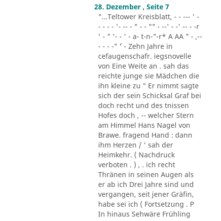
28. Dezember , Seite 7
"...Teltower Kreisblatt, - - --- ' -
- - - - '- -- - " - - "" - --' - -' -- - -r
' - " '- - ' - a- t-n-"-r* A AA " - ,--
- - - -" ´' - Zehn Jahre in
cefaugenschafr. iegsnovelle
von Eine Weite an . sah das
reichte junge sie Mädchen die
ihn kleine zu " Er nimmt sagte
sich der sein Schicksal Graf bei
doch recht und des tnissen
Hofes doch , -- welcher Stern
am Himmel Hans Nagel von
Brawe. fragend Hand : dann
ihm Herzen / ' sah der
Heimkehr. ( Nachdruck
verboten . ) , . ich recht
Thränen in seinen Augen als
er ab ich Drei Jahre sind und
vergangen, seit jener Gräfin,
habe sei ich ( Fortsetzung . P
In hinaus Sehwäre Frühling