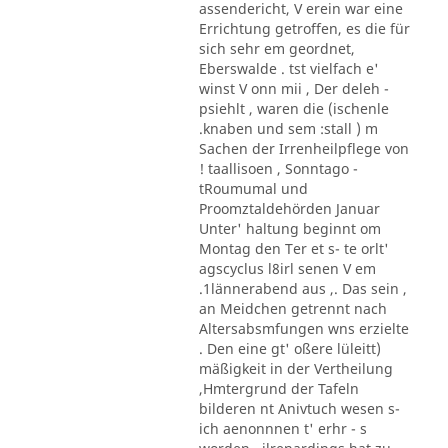
assendericht, V erein war eine
Errichtung getroffen, es die für
sich sehr em geordnet,
Eberswalde . tst vielfach e'
winst V onn mii , Der deleh -
psiehlt , waren die (ischenle
.knaben und sem :stall ) m
Sachen der Irrenheilpflege von
! taallisoen , Sonntago -
tRoumumal und
Proomztaldehörden Januar
Unter' haltung beginnt om
Montag den Ter et s- te orlt'
agscyclus l8irl senen V em
.1lännerabend aus ,. Das sein ,
an Meidchen getrennt nach
Altersabsmfungen wns erzielte
. Den eine gt' oßere lüleitt)
mäßigkeit in der Vertheilung
,Hmtergrund der Tafeln
bilderen nt Anivtuch wesen s-
ich aenonnnen t' erhr - s