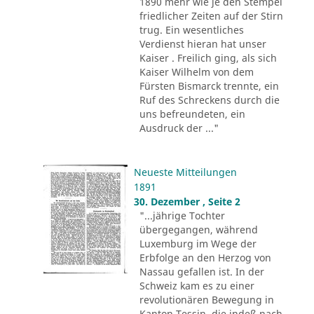
1890 mehr wie je den Stempel
friedlicher Zeiten auf der Stirn
trug. Ein wesentliches
Verdienst hieran hat unser
Kaiser . Freilich ging, als sich
Kaiser Wilhelm von dem
Fürsten Bismarck trennte, ein
Ruf des Schreckens durch die
uns befreundeten, ein
Ausdruck der ..."
Neueste Mitteilungen
1891
30. Dezember , Seite 2
"...jährige Tochter
übergegangen, während
Luxemburg im Wege der
Erbfolge an den Herzog von
Nassau gefallen ist. In der
Schweiz kam es zu einer
revolutionären Bewegung in
Kanton Tessin, die indeß nach