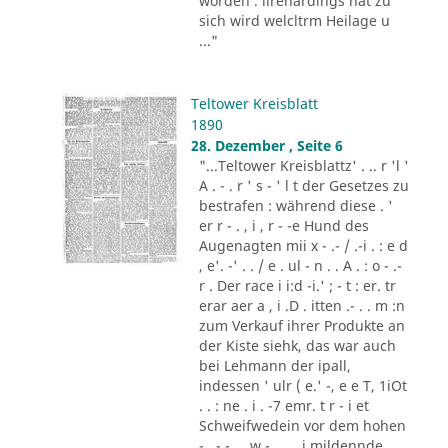
worden . ilrenardings hat zu
sich wird welcltrm Heilage u
..."
Teltower Kreisblatt
1890
28. Dezember , Seite 6
"...Teltower Kreisblattz' . .. r 'l '
A . - . r ' s - ' l t der Gesetzes zu
bestrafen : während diese . '
er r - . , i , r - -e Hund des
Augenagten mii x - .- / .-i . : e d
, e'. -' . . / e . ul - n . . A . : o - .-
r . Der race i i:d -i.' ; - t : er. tr
erar aer a , i .D . itten .- . . m :n
zum Verkauf ihrer Produkte an
der Kiste siehk, das war auch
bei Lehmann der ipall,
indessen ' ulr ( e.' -, e e T, 1iOt
. . : ne . i . -7 emr. t r - i et
Schweifwedein vor dem hohen
- , - - , . w - . .. . i mildennde