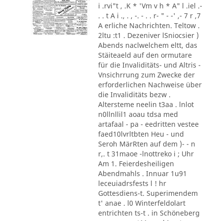
i .rvi"t , .K * 'Vm v h * A" l .iel .-
. . t A i ., . , -. - . . r- " - -' ,- 7 r ,7
A erliche Nachrichten. Teltow .
2ltu :t1 . Dezeniver lSniocsier )
Abends naclwelchem eltt, das
Stäiteaeld auf den ormutare
für die Invaliditäts- und Altris -
Vnsichrrung zum Zwecke der
erforderlichen Nachweise über
die Invaliditäts bezw .
Altersteme neelin t3aa . lnlot
n0llnllil1 aoau tdsa med
artafaal - pa - eedritten vestee
faed10lvrltbten Heu - und
Seroh MärRten auf dem )- - n
r,. t 31maoe -lnottreko i ; Uhr
Am 1. Feierdesheiligen
Abendmahls . Innuar 1u91
leceuiadrsfests l ! hr
Gottesdiens-t. Superimendem
t' anae . l0 Winterfeldolart
entrichten ts-t . in Schöneberg