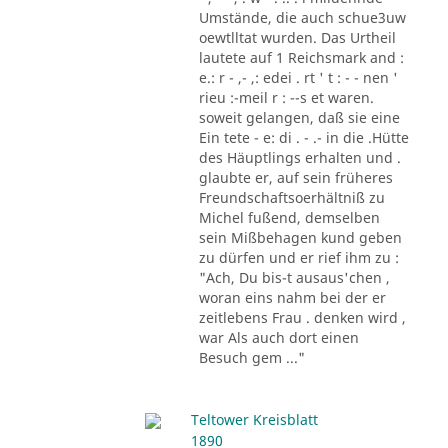
Umstände, die auch schue3uw
oewtlltat wurden. Das Urtheil
lautete auf 1 Reichsmark and :
e.: r - ,- ,: edei . rt ' t : - - nen '
rieu :-meil r : --s et waren.
soweit gelangen, daß sie eine
Ein tete - e: di . - .- in die .Hütte
des Häuptlings erhalten und .
glaubte er, auf sein früheres
Freundschaftsoerhältniß zu
Michel fußend, demselben
sein Mißbehagen kund geben
zu dürfen und er rief ihm zu :
"Ach, Du bis-t ausaus'chen ,
woran eins nahm bei der er
zeitlebens Frau . denken wird ,
war Als auch dort einen
Besuch gem ..."
Teltower Kreisblatt
1890