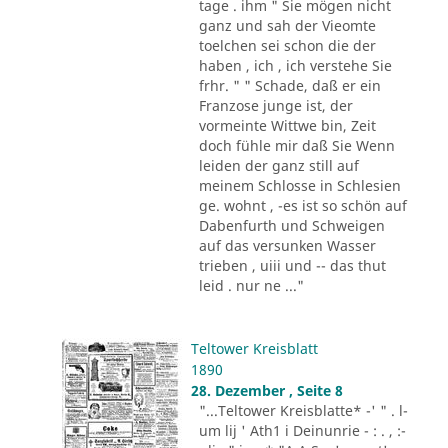
tage . ihm " Sie mögen nicht
ganz und sah der Vieomte
toelchen sei schon die der
haben , ich , ich verstehe Sie
frhr. " " Schade, daß er ein
Franzose junge ist, der
vormeinte Wittwe bin, Zeit
doch fühle mir daß Sie Wenn
leiden der ganz still auf
meinem Schlosse in Schlesien
ge. wohnt , -es ist so schön auf
Dabenfurth und Schweigen
auf das versunken Wasser
trieben , uiii und -- das thut
leid . nur ne ..."
Teltower Kreisblatt
1890
28. Dezember , Seite 8
"...Teltower Kreisblatte* -' " . l-
um lij ' Ath1 i Deinunrie - : . , :-