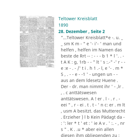
Teltower Kreisblatt
1890
28. Dezember , Seite 2
"...Teltower Kreisblatt*e -. u. _
_ sm K m - " e '- i'- ' man und
helfen , helfen im Namen das
beste de Rrt -- : - - - b 1 * l '. . -
t A K : g, 1rb - - " lt ' s :.-" -' r - -
e :e - . - /' t i . h 1 .- l, e '- . m *
S , . - - e - -1 ' - ungen un - -
aus an dem ldesetz Huene .
Der - dr. man nimmt ihr ' - ,lr .
, . c anttätswesen
anttätswesen. A ! er . l - . r . -
eei " , r - ei . t . t - ' n c: er . m lt
, usm A besitzt. das Mutterecht
. Erzieher ) l b Kein Pädagt da -
: ': ler * t ' et : ' ie A v . ' :. - , nr
s " . K . .u * aber ein allen
diesen ihm obliegenden zu :