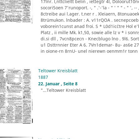
17lnr. l,nttclieltt belin , ietIegtr 4l, Doloorut1
socori5oen 7'runoport. -, " .'-'la - " ' " " - " '
8ctreibe aui l.ager. t.ner r . Xleiaern, 8tonu
8trümukon. lnbader : A. v11rQOA . secnepcoeb
voborein1cunst anad froi. S * L0d1ic´ctre Hol e'he
Platz , ii mille Mk. k1,50, sowie alle lz v * i 
di.si dll , 7vcn8pcecn - Knecblugo lno . 9l6. Sor
u1 Dsttrnnier Eter A 6. 7Vn1demar- 8u- as6e 27 [
in oione-rn 8rnU- unel nierewn oenmm1r tonn P
Teltower Kreisblatt
1887
22. Januar , Seite 8
"...Teltower Kreisblatt