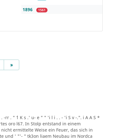
1896
1561
Next
»
r . " ´1 K s .' u- e " " 'i l i . . - 'i S v -.". i A A S *
artes oro l67. In Stolp entstand in einem
icht ermittelte Weise ein Feuer, das sich in
lte und ' "'- " tk3on liaem Neubau im Nordca