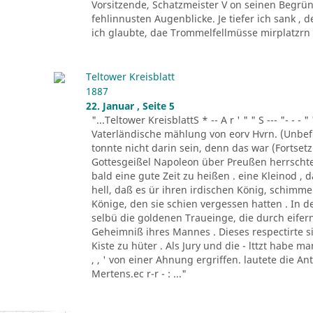
Vorsitzende, Schatzmeister V on seinen Begrün
fehlinnusten Augenblicke. Je tiefer ich sank ,
ich glaubte, dae Trommelfellmüsse mirplatzrn . 
Teltower Kreisblatt
1887
22. Januar , Seite 5
"...Teltower KreisblattS * -- A r ' " " S --- "- - - " '
Vaterländische mählung von eorv Hvrn. (Unbefu
tonnte nicht darin sein, denn das war (Fortsetzu
Gottesgeißel Napoleon über Preußen herrscht
bald eine gute Zeit zu heißen . eine Kleinod ,
hell, daß es ür ihren irdischen König, schim
Könige, den sie schien vergessen hatten . In d
selbü die goldenen Traueinge, die durch eifern
Geheimniß ihres Mannes . Dieses respectirte si
Kiste zu hüter . Als Jury und die - lttzt habe 
, , ' von einer Ahnung ergriffen. lautete die A
Mertens.ec r-r - : ..."