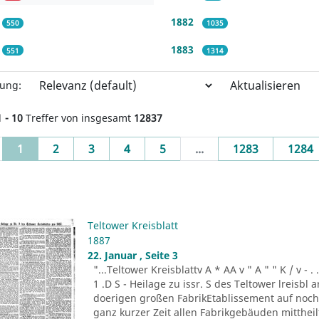
1882
550
1035
1883
551
1314
Aktualisieren
rung:
1 - 10
Treffer von insgesamt
12837
(current)
1
2
3
4
5
...
1283
1284
Teltower Kreisblatt
1887
22. Januar , Seite 3
"...Teltower Kreisblattv A * AA v " A " " K / v - . . . -r
1 .D S - Heilage zu issr. S des Teltower lreisbl 
doerigen großen FabrikEtablissement auf noch n
ganz kurzer Zeit allen Fabrikgebäuden mitthei