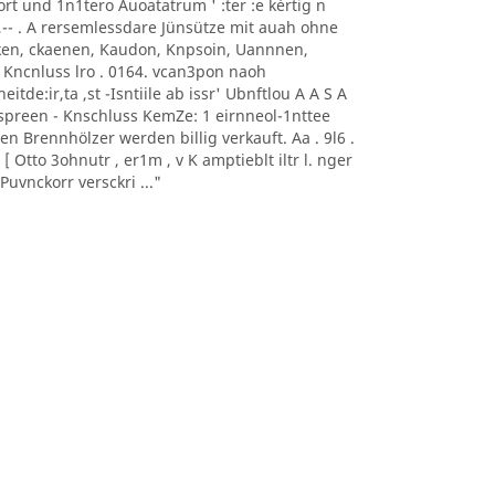
0nort und 1n1tero Auoatatrum ' :ter :e kèrtig n
, -- ,-- . A rersemlessdare Jünsütze mit auah ohne
aoeken, ckaenen, Kaudon, Knpsoin, Uannnen,
 Kncnluss lro . 0164. vcan3pon naoh
itde:ir,ta ,st -Isntiile ab issr' Ubnftlou A A S A
sonnspreen - Knschluss KemZe: 1 eirnneol-1nttee
ten Brennhölzer werden billig verkauft. Aa . 9l6 .
 Otto 3ohnutr , er1m , v K amptieblt iltr l. nger
uvnckorr versckri ..."