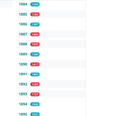
1884
1249
1885
1266
1886
1387
1887
1460
1888
1435
1889
1346
1890
1417
1891
1460
1892
1260
1893
1723
1894
1908
1895
1672