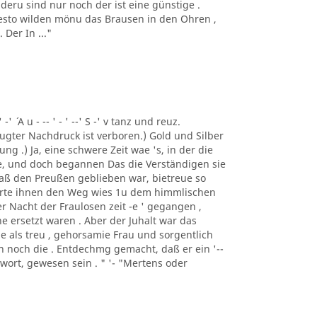
deru sind nur noch der ist eine günstige .
 desto wilden mönu das Brausen in den Ohren ,
Der In ..."
 -' ´ A u - -- ' - ' --' S -' v tanz und reuz.
gter Nachdruck ist verboren.) Gold und Silber
ng .) Ja, eine schwere Zeit wae 's, in der die
e, und doch begannen Das die Verständigen sie
 daß den Preußen geblieben war, bietreue so
merte ihnen den Weg wies 1u dem himmlischen
er Nacht der Fraulosen zeit -e ' gegangen ,
e ersetzt waren . Aber der Juhalt war das
e als treu , gehorsamie Frau und sorgentlich
man noch die . Entdechmg gemacht, daß er ein '--
ntwort, gewesen sein . " '- "Mertens oder