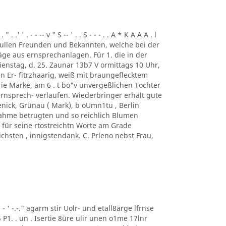
. .' ' . - - -- v " S -- ' . . S - - - . . A * K A A A . l
ung. ullen Freunden und Bekannten, welche bei der
ge aus ernsprechanlagen. Für 1. die in der
enstag, d. 25. Zaunar 13b7 V ormittags 10 Uhr,
en Er- fitrzhaarig, weiß mit braungeflecktem
e Marke, am 6 . t bo"v unvergeßlichen Tochter
rnsprech- verlaufen. Wiederbringer erhält gute
enick, Grünau ( Mark), b oUmn1tu , Berlin
ilnahme betrugten und so reichlich Blumen
für seine rtostreichtn Worte am Grade
chsten , innigstendank. C. Prleno nebst Frau,
 ' ' - ' -.-." agarm stir Uolr- und etall8ärge lfrnse
5 P1. . un . Isertie 8üre ulir unen o1me 17lnr