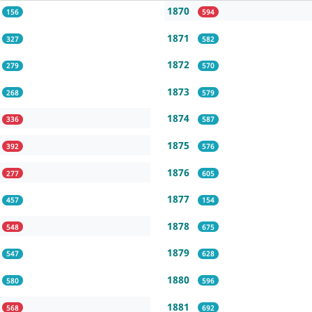
1870
156
594
1871
327
582
1872
279
570
1873
268
579
1874
336
587
1875
392
576
1876
277
605
1877
457
154
1878
548
675
1879
547
628
1880
580
596
1881
568
692