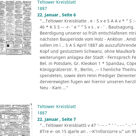
Teltower Kreisblatt
1887
22. Januar , Seite 6
"...Teltower Kreisblatte . e - S v e S A A v * " S :- . " 
46 * K S S -- -r- ' e " " S v s . v - ' . Bautsag
Beerdigung unserer so früh entschlafenen nträ
nächsten Bauperiode vom Holz - Anktion . Amdi
sollen im i .. S A S April 1887 ab auszuführend
Kopf und gestutztem Schwanz, ohne Maulkorb i
weiterungen anlagea der Stadt - Fernsprech Fe
Bel. in Potsdam, Gr. Kleokon 1 * Spandau, Cöp
Königgrätzerstr. 9 , Berlin, .-- t henliche The
spendeten, sowie dem Hmn Prediger Denenter 
derverewigten fugen wir hiernir unseren herzli
Neu - Kam ..."
Teltower Kreisblatt
1887
22. Januar , Seite 7
"...Teltower KreisblattS v 47 '- -- - " ' ' - - - ' -.
8Tre e- on 15 äJarle an . --K1nllorsürre u" un 9