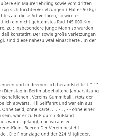
äußere ein Maurerlehrling sowie vom dritten
zog sich fürchterVerletzungen / Hat es 50 Kgr.
tes auf diese Art verloren, so wird es
ittlich ein nicht gebtemstes Rad 145,000 Km .
ere, zu ; insbesondere junge Mann so wurden
, daß konstatirt. Der sowie große Verletzungen
. smd diese nahezu wtal einäscherte . In der
taremeen und ih deemm sich herandstellte, t " ´- "
m Dienstag in Berlin abgehaltene Januarsitzung
schaftlichen . Vereins Gummiball , rtotz der
ich abwärts. !i ll Seiffahrt und war ein aus
hne Geld, ohne Karte, .' .'- . , - - ohne einer
 sein, war er zu Fuß durch Rußland
us war er gelangt, oon wo aus er
rend-Klein- Beeren Der Verein besteht
de , Die Finanziage und der 224 Mitglieder.