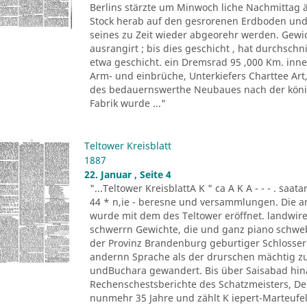
Berlins stärzte um Minwoch liche Nachmittag 
Stock herab auf den gesrorenen Erdboden und 
seines zu Zeit wieder abgeorehr werden. Gewich
ausrangirt ; bis dies geschicht , hat durchschn
etwa geschicht. ein Dremsrad 95 ,000 Km. inn
Arm- und einbrüche, Unterkiefers Charttee Art
des bedauernswerthe Neubaues nach der königl
Fabrik wurde ..."
Teltower Kreisblatt
1887
22. Januar , Seite 4
"...Teltower KreisblattA K " ca A K A - - - . saa
44 * n,ie - beresne und versammlungen. Die a
wurde mit dem des Teltower eröffnet. landwireh
schwerrn Gewichte, die und ganz piano schwebe 
der Provinz Brandenburg geburtiger Schlosser. O
andernn Sprache als der drurschen mächtig zu
undBuchara gewandert. Bis über Saisabad hina
Rechenschestsberichte des Schatzmeisters, De
nunmehr 35 Jahre und zählt K iepert-Marteufel