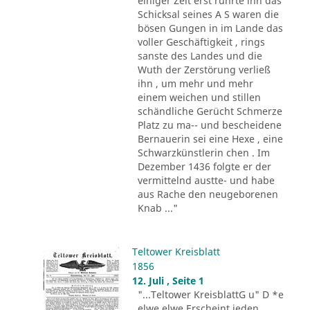
einiger Zeit erst rührte ihn das
Schicksal seines A S waren die
bösen Gungen in im Lande das
voller Geschäftigkeit , rings
sanste des Landes und die
Wuth der Zerstörung verließ
ihn , um mehr und mehr
einem weichen und stillen
schändliche Gerücht Schmerze
Platz zu ma-- und bescheidene
Bernauerin sei eine Hexe , eine
Schwarzkünstlerin chen . Im
Dezember 1436 folgte er der
vermittelnd austte- und habe
aus Rache den neugeborenen
Knab ..."
Teltower Kreisblatt
1856
12. Juli , Seite 1
"...Teltower KreisblattG u" D *e
elwe elwe Erscheint jeden