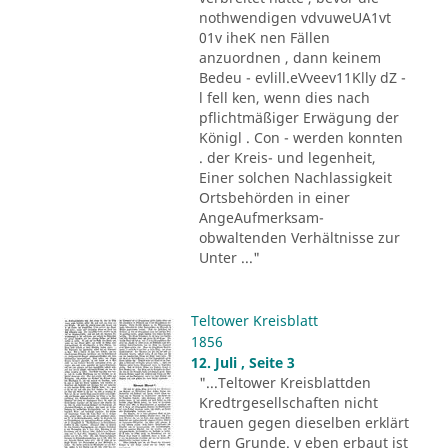
nothwendigen vdvuweUA1vt
01v iheK nen Fällen
anzuordnen , dann keinem
Bedeu - evlill.eVveev11Klly dZ -
l fell ken, wenn dies nach
pflichtmäßiger Erwägung der
Königl . Con - werden konnten
. der Kreis- und legenheit,
Einer solchen Nachlassigkeit
Ortsbehörden in einer
AngeAufmerksam-
obwaltenden Verhältnisse zur
Unter ..."
Teltower Kreisblatt
1856
12. Juli , Seite 3
"...Teltower Kreisblattden
Kredtrgesellschaften nicht
trauen gegen dieselben erklärt
dern Grunde. v eben erbaut ist