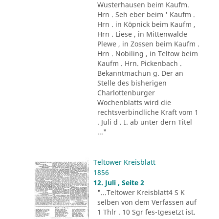
Wusterhausen beim Kaufm.
Hrn . Seh eber beim ' Kaufm .
Hrn . in Köpnick beim Kaufm ,
Hrn . Liese , in Mittenwalde
Plewe , in Zossen beim Kaufm .
Hrn . Nobiling , in Teltow beim
Kaufm . Hrn. Pickenbach .
Bekanntmachun g. Der an
Stelle des bisherigen
Charlottenburger
Wochenblatts wird die
rechtsverbindliche Kraft vom 1
. Juli d . I. ab unter dern Titel
..."
Teltower Kreisblatt
1856
12. Juli , Seite 2
"...Teltower Kreisblatt4 S K
selben von dem Verfassen auf
1 Thlr . 10 Sgr fes-tgesetzt ist.