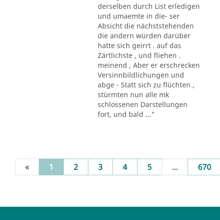
derselben durch List erledigen
und umaemte in die- ser
Absicht die nächststehenden
die andern würden darüber
hatte sich geirrt . auf das
Zärtlichste , und fliehen .
meinend , Aber er erschrecken
Versinnbildlichungen und
abge - Statt sich zu flüchten ,
stürmten nun alle mk
schlossenen Darstellungen
fort, und bald ..."
(current)
«
1
2
3
4
5
...
670