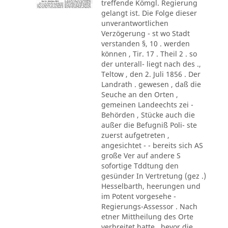
treffende Kömgl. Regierung
gelangt ist. Die Folge dieser
unverantwortlichen
Verzögerung - st wo Stadt
verstanden §, 10 . werden
können , Tir. 17 . Theil 2 . so
der unterall- liegt nach des .,
Teltow , den 2. Juli 1856 . Der
Landrath . gewesen , daß die
Seuche an den Orten ,
gemeinen Landeechts zei -
Behörden , Stücke auch die
außer die Befugniß Poli- ste
zuerst aufgetreten ,
angesichtet - - bereits sich AS
große Ver auf andere S
sofortige Tddtung den
gesünder In Vertretung (gez .)
Hesselbarth, heerungen und
im Potent vorgesehe -
Regierungs-Assessor . Nach
etner Mittheilung des Orte
verbreitet hatte , bevor die