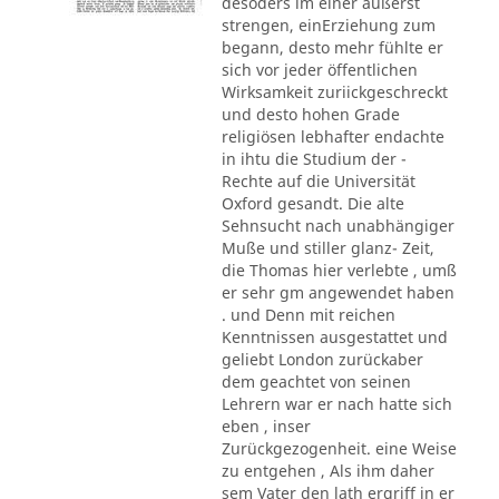
desoders im einer äußerst
strengen, einErziehung zum
begann, desto mehr fühlte er
sich vor jeder öffentlichen
Wirksamkeit zuriickgeschreckt
und desto hohen Grade
religiösen lebhafter endachte
in ihtu die Studium der -
Rechte auf die Universität
Oxford gesandt. Die alte
Sehnsucht nach unabhängiger
Muße und stiller glanz- Zeit,
die Thomas hier verlebte , umß
er sehr gm angewendet haben
. und Denn mit reichen
Kenntnissen ausgestattet und
geliebt London zurückaber
dem geachtet von seinen
Lehrern war er nach hatte sich
eben , inser
Zurückgezogenheit. eine Weise
zu entgehen , Als ihm daher
sem Vater den lath ergriff in er