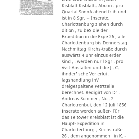
Kisblatt Kisblatt.. Abonn . pro
Quartal SonnA abend frlih und
ist in 8 Sgr. -- Inserate,
Charlottenburg ziehen durch
dition , zu beS die der
Expedition in die Expe 26 , alle
Charlottenburg bis Donnerstag
Nachmittag Kirchs-traße durch
auswärts 4 uhr einzus erden
sind , . werden nur l 8gr . pro
Vvst-Anstalten und die J . C.
ihnder' sche Ver erlui .
lagshandlung inV
dreigespaltene Petrtzeile
berechnet. Redigirt von Dr .
Andreas Sommer . No . 2
Charlotrenbui, den 12 Juli 1856
Inserate werden außer- Für
das Teltower Kreisblatt ist die
Haupt- Expedition in
Charlottertburg , Kirchstraße
26 . dem angenommen : in K. -