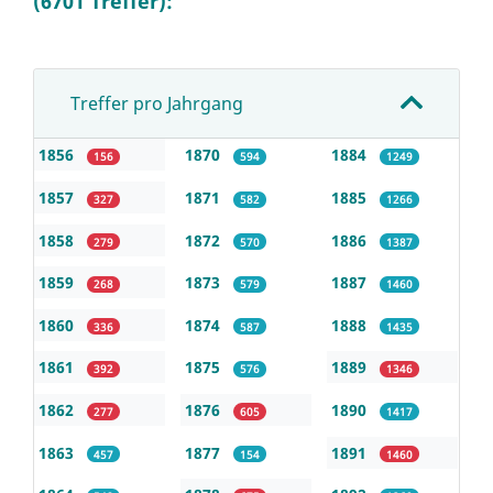
(6701 Treffer):
Treffer pro Jahrgang
1856
1870
1884
156
594
1249
1857
1871
1885
327
582
1266
1858
1872
1886
279
570
1387
1859
1873
1887
268
579
1460
1860
1874
1888
336
587
1435
1861
1875
1889
392
576
1346
1862
1876
1890
277
605
1417
1863
1877
1891
457
154
1460