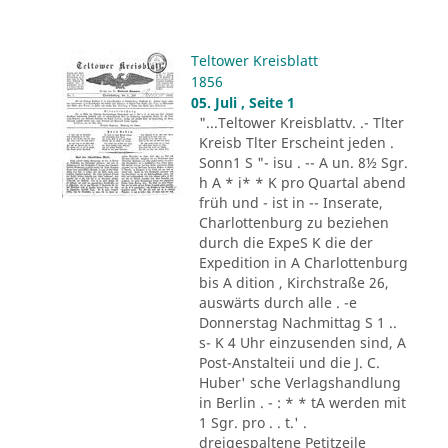
Teltower Kreisblatt
1856
05. Juli , Seite 1
"...Teltower Kreisblattv. .- Tlter
Kreisb Tlter Erscheint jeden .
Sonn1 S "- isu . -- A un. 8½ Sgr.
h A * i* * K pro Quartal abend
früh und - ist in -- Inserate,
Charlottenburg zu beziehen
durch die ExpeS K die der
Expedition in A Charlottenburg
bis A dition , Kirchstraße 26,
auswärts durch alle . -e
Donnerstag Nachmittag S 1 ..
s- K 4 Uhr einzusenden sind, A
Post-Anstalteii und die J. C.
Huber' sche Verlagshandlung
in Berlin . - : * * tA werden mit
1 Sgr. pro . . t.' .
dreigespaltene Petitzeile