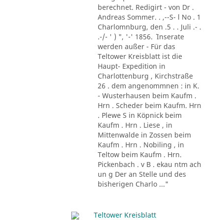
berechnet. Redigirt - von Dr .
Andreas Sommer. . ,--S- l No . 1
Charlomnburg, den .5 . . Juli .- .
.-/- ' ) ", '-' 1856. ´ Inserate
werden außer - Für das
Teltower Kreisblatt ist die
Haupt- Expedition in
Charlottenburg , Kirchstraße
26 . dem angenommnen : in K.
- Wusterhausen beim Kaufm .
Hrn . Scheder beim Kaufm. Hrn
. Plewe S in Köpnick beim
Kaufm . Hrn . Liese , in
Mittenwalde in Zossen beim
Kaufm . Hrn . Nobiling , in
Teltow beim Kaufm . Hrn.
Pickenbach . v B . ekau ntm ach
un g Der an Stelle und des
bisherigen Charlo ..."
Teltower Kreisblatt