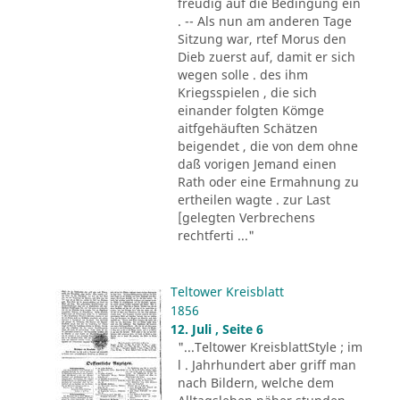
freudig auf die Bedingung ein
. -- Als nun am anderen Tage
Sitzung war, rtef Morus den
Dieb zuerst auf, damit er sich
wegen solle . des ihm
Kriegsspielen , die sich
einander folgten Kömge
aitfgehäuften Schätzen
beigendet , die von dem ohne
daß vorigen Jemand einen
Rath oder eine Ermahnung zu
ertheilen wagte . zur Last
[gelegten Verbrechens
rechtferti ..."
Teltower Kreisblatt
1856
12. Juli , Seite 6
"...Teltower KreisblattStyle ; im
l . Jahrhundert aber griff man
nach Bildern, welche dem