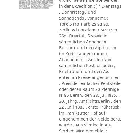
v K e-.' ae ae Inserate werden
in der Exvedition : ) ' Dienstags
, Donnrrstag0 und
Sonnabends . vonneme :
1prei5 rro 1 arb 2s sg sg.
Zerliu Wi Potsdamer Stratzen
26d. Quartal . S sowie in
sämmtlichen Annoncen-
Bureaux und den Agenturen
im Kreise angenommen.
Abannemems werden von
sämmtlichen Pestausladen ,
Briefträgern und den Ae.
enten im Kreise angenommen
. Preis der einfacher Petit-Zeile
oder deren Raum 20 Pfennige
N°86 Berlin. den 28. Juli l885. .
30. Jahrg. AmtlichtsBerlin , den
22 . Inli 1885 . erste Frühstück
im Franiksutter Hof auf
eingenommen der Neidelberg,
wurde . Aus Sieniea in Alt-
Serdien wird gemeldet :