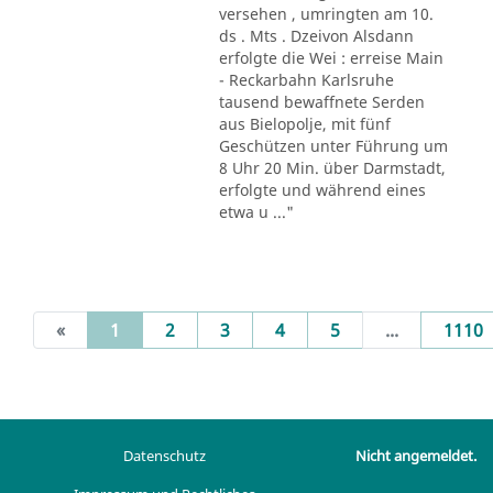
versehen , umringten am 10.
ds . Mts . Dzeivon Alsdann
erfolgte die Wei : erreise Main
- Reckarbahn Karlsruhe
tausend bewaffnete Serden
aus Bielopolje, mit fünf
Geschützen unter Führung um
8 Uhr 20 Min. über Darmstadt,
erfolgte und während eines
etwa u ..."
(current)
«
1
2
3
4
5
...
1110
Datenschutz
Nicht angemeldet.