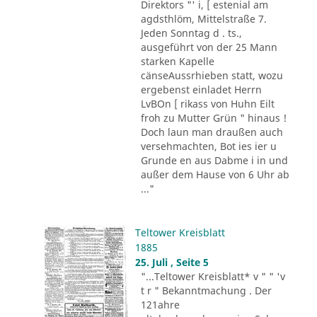
Direktors "' i, [ estenial am
agdsthlöm, Mittelstraße 7.
Jeden Sonntag d . ts.,
ausgeführt von der 25 Mann
starken Kapelle
cänseAussrhieben statt, wozu
ergebenst einladet Herrn
LvBOn [ rikass von Huhn Eilt
froh zu Mutter Grün " hinaus !
Doch laun man draußen auch
versehmachten, Bot ies ier u
Grunde en aus Dabme i in und
außer dem Hause von 6 Uhr ab
..."
Teltower Kreisblatt
1885
25. Juli , Seite 5
"...Teltower Kreisblatt* v " " 'v
t r " Bekanntmachung . Der
121ahre