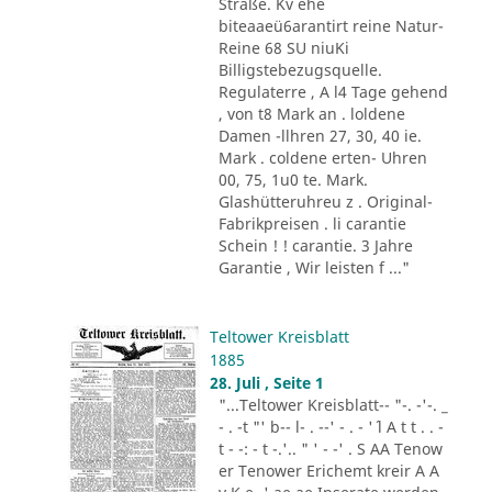
Straße. Kv ehe
biteaaeü6arantirt reine Natur-
Reine 68 SU niuKi
Billigstebezugsquelle.
Regulaterre , A l4 Tage gehend
, von t8 Mark an . loldene
Damen -llhren 27, 30, 40 ie.
Mark . coldene erten- Uhren
00, 75, 1u0 te. Mark.
Glashütteruhreu z . Original-
Fabrikpreisen . li carantie
Schein ! ! carantie. 3 Jahre
Garantie , Wir leisten f ..."
Teltower Kreisblatt
1885
28. Juli , Seite 1
"...Teltower Kreisblatt-- "-. -'-. _
- . -t "' b-- l- . --' - . - '´ l A t t . . -
t - -: - t -.'.. " ' - -' . S AA Tenow
er Tenower Erichemt kreir A A