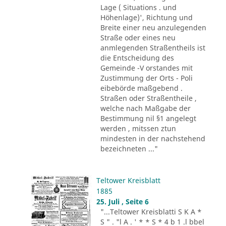
Lage ( Situations . und
Höhenlage)', Richtung und
Breite einer neu anzulegenden
Straße oder eines neu
anmlegenden Straßentheils ist
die Entscheidung des
Gemeinde -V orstandes mit
Zustimmung der Orts - Poli
eibebörde maßgebend .
Straßen oder Straßentheile ,
welche nach Maßgabe der
Bestimmung nil §1 angelegt
werden , mitssen ztun
mindesten in der nachstehend
bezeichneten ..."
Teltower Kreisblatt
1885
25. Juli , Seite 6
"...Teltower Kreisblatti S K A *
S " . "l A . ' * * S * 4 b 1 .l bbel