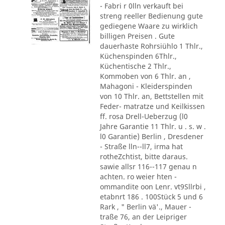
- Fabri r 0lln verkauft bei
streng reeller Bedienung gute
gediegene Waare zu wirklich
billigen Preisen . Gute
dauerhaste Rohrsiühlo 1 Thlr.,
Küchenspinden 6Thlr.,
Küchentische 2 Thlr.,
Kommoben von 6 Thlr. an ,
Mahagoni - Kleiderspinden
von 10 Thlr. an, Bettstellen mit
Feder- matratze und Keilkissen
ff. rosa Drell-Ueberzug (l0
Jahre Garantie 11 Thlr. u . s. w .
l0 Garantie) Berlin , Dresdener
- Straße lln--ll7, irma hat
rotheZchtist, bitte daraus.
sawie allsr 116--117 genau n
achten. ro weier hten -
ommandite oon Lenr. vt9Sllrbi ,
etabnrt 186 . 100Stück 5 und 6
Rark , " Berlin vä'., Mauer -
traße 76, an der Leipriger