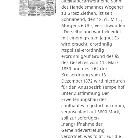
alteknabecarlwenneine Sohn
des Handelsmannes Wegener
zu Grosz Ziethen, ist seit
Sonnabend, den 18. d . M ! . ,
Morgens 6 Uhr, verschwunden
. Derselbe und war bekleidet
mit einem grauen Jaqnet Es
wird ersucht, erordnnllg
rtspolizei-erordnnllg
erordnnllgAuf Grund des §5
des Gesetzes vom 11 . März
1850 und des § 62 dek
Kreisordnung vom 13 .
Dezember t872 wird hierdurch
für den Anusbezirk Tempelhof
unter Zustimmung Der
Erweitenungsbau des
chulhaules n gödorf bei enpih,
veranschlagt auf 5600 Mark,
soll zur sofortigen
Inangriffnahme der
Gemeindevertretung
verordnet, was folgt : Für die