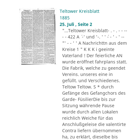
Teltower Kreisblatt
1885
25. Juli , Seite 2
"...Teltower Kreisblatt- . - . - - --
- - 422 A ´ -' und '-. ' ' ´- - ' - ' --
"' - - ' ' A Nachrichttn aus dem
Kreise 1 " K K K i geeinte
Vaterland ! Der feierliche AN
wurde eröffnet fahrplans statt.
Die Fabrik, welche zu geendet
Vereins. unseres eine in
gefüllt. und Verschiedenes.
Teltow Teltow. S * durch
Gefänge des Gefangchors des
Garde- FüsilierDie bis zur
Sitzung währende Pause
wurde durch allen Lokalen
reichlich Weiche für das
Anschlußgeleise die valentirte
Contra liefern übernommen
ha, zu erklärt, dieselbe bis