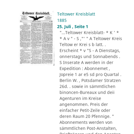
Teltower Kreisblatt
1885
25. Juli , Seite 1
"...Teltower Kreisblatt- * K ' *
* A v " - S ,"' " A Teltower Kreis
Teltow er Krei s b latt. .
Erscheint * v "S - A Dienstags,
onnerstags und Sonnabends .
S Inserate A werden in der
Expedition : Abonnemet ,
Jopreie 1 ar e5 sd pro Quartal .
Berlin W. , Potsdamer Stratzen
26d. . sowie in sämmtlichen
binoncen-Bureaux und deii
Agenturen im Kreise
angenommen. Preis der
einfacher Petit-Zeile oder
deren Raum 20 Pfennige. "
Abonnements werden von
sämmtlichen Post-Anstalten,