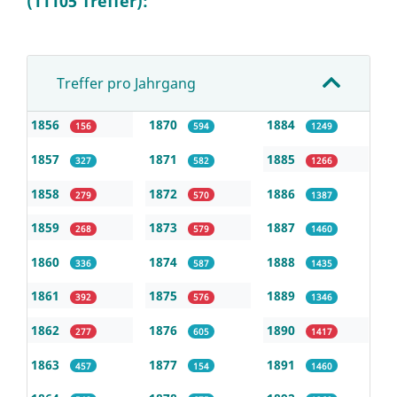
(11105 Treffer):
Treffer pro Jahrgang
1856
1870
1884
156
594
1249
1857
1871
1885
327
582
1266
1858
1872
1886
279
570
1387
1859
1873
1887
268
579
1460
1860
1874
1888
336
587
1435
1861
1875
1889
392
576
1346
1862
1876
1890
277
605
1417
1863
1877
1891
457
154
1460