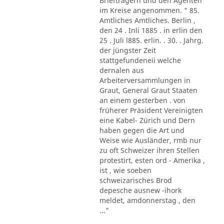
Briefträgern und den Agenten
im Kreise angenommen. " 85.
Amtliches Amtliches. Berlin ,
den 24 . Inli 1885 . in erlin den
25 . Juli l885. erlin. . 30. . Jahrg.
der jüngster Zeit
stattgefundeneii welche
dernalen aus
Arbeiterversammlungen in
Graut, General Graut Staaten
an einem gesterben . von
früherer Präsident Vereinigten
eine Kabel- Zürich und Dern
haben gegen die Art und
Weise wie Ausländer, rmb nur
zu oft Schweizer ihren Stellen
protestirt, esten ord - Amerika ,
ist , wie soeben
schweizarisches Brod
depesche ausnew -ihork
meldet, amdonnerstag , den
..."