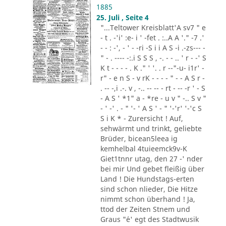
1885
25. Juli , Seite 4
"...Teltower Kreisblatt'A sv7 " e
- t . -'i' :e- i ' -fet . :..A A '." -7 .'
- - : -', - ' - -ri -S i i A S -i .-zs--- -
" - . ---- -:.i S S S , -. - - .. ' r - -' S
K t - - - - . K ." ' '. . r --"-u- i1r' -
r" - e n S - v rK - - - - " - - A S r -
. -- -,i .-. v , -.. -- -- - rt - -- -r ' - S
- A S ' *1" a - *re - u v " -.. S v "
- ' -' . - " '- ' A S ' - " '-'r' '-'c S
S i K * - Zurersicht ! Auf,
sehwärmt und trinkt, geliebte
Brüder, bicean5leea ig
kemhelbal 4tuieemck9v-K
Giet1tnnr utag, den 27 -' nder
bei mir Und gebet fleißig über
Land ! Die Hundstags-erten
sind schon nlieder, Die Hitze
nimmt schon überhand ! Ja,
ttod der Zeiten Stnem und
Graus "´e' egt des Stadtwusik