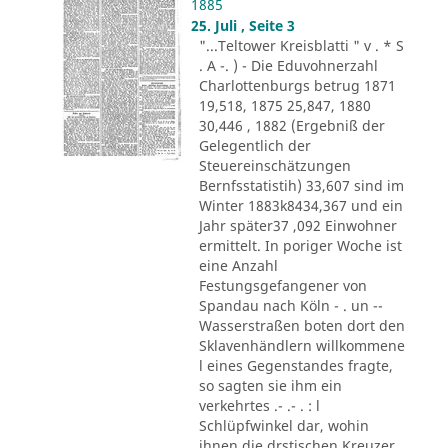
1885
25. Juli , Seite 3
"...Teltower Kreisblatti " v . * S
. A -. ) - Die Eduvohnerzahl
Charlottenburgs betrug 1871
19,518, 1875 25,847, 1880
30,446 , 1882 (Ergebniß der
Gelegentlich der
Steuereinschätzungen
Bernfsstatistih) 33,607 sind im
Winter 1883k8434,367 und ein
Jahr später37 ,092 Einwohner
ermittelt. In poriger Woche ist
eine Anzahl
Festungsgefangener von
Spandau nach Köln - . un --
Wasserstraßen boten dort den
Sklavenhändlern willkommene
l eines Gegenstandes fragte,
so sagten sie ihm ein
verkehrtes .- .- . : l
Schlüpfwinkel dar, wohin
ihnen die drstischen Kreuzer