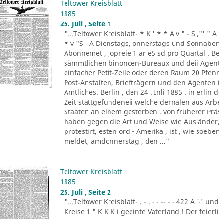
Teltower Kreisblatt
1885
25. Juli , Seite 1
"...Teltower Kreisblatt- * K ' * * A v " - S ,"' " 
* v "S - A Dienstags, onnerstags und Sonnabend
Abonnemet , Jopreie 1 ar e5 sd pro Quartal . Be
sämmtlichen binoncen-Bureaux und deii Agen
einfacher Petit-Zeile oder deren Raum 20 Pf
Post-Anstalten, Briefträgern und den Agenten
Amtliches. Berlin , den 24 . Inli 1885 . in erlin de
Zeit stattgefundeneii welche dernalen aus Ar
Staaten an einem gesterben . von früherer Prä
haben gegen die Art und Weise wie Ausländer, 
protestirt, esten ord - Amerika , ist , wie so
meldet, amdonnerstag , den ..."
Teltower Kreisblatt
1885
25. Juli , Seite 2
"...Teltower Kreisblatt- . - . - - -- - - 422 A ´ -' und
Kreise 1 " K K K i geeinte Vaterland ! Der feier