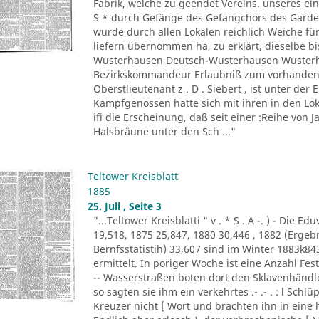
Fabrik, welche zu geendet Vereins. unseres ein
S * durch Gefänge des Gefangchors des Garde-
wurde durch allen Lokalen reichlich Weiche für
liefern übernommen ha, zu erklärt, dieselbe bi
Wusterhausen Deutsch-Wusterhausen Wusterha
Bezirkskommandeur Erlaubniß zum vorhandene
Oberstlieutenant z . D . Siebert , ist unter de
Kampfgenossen hatte sich mit ihren in den Lo
ifi die Erscheinung, daß seit einer :Reihe von Ja
Halsbräune unter den Sch ..."
Teltower Kreisblatt
1885
25. Juli , Seite 3
"...Teltower Kreisblatti " v . * S . A -. ) - Di
19,518, 1875 25,847, 1880 30,446 , 1882 (Erge
Bernfsstatistih) 33,607 sind im Winter 1883k8
ermittelt. In poriger Woche ist eine Anzahl F
-- Wasserstraßen boten dort den Sklavenhändl
so sagten sie ihm ein verkehrtes .- .- . : l Sch
Kreuzer nicht [ Wort und brachten ihn in eine 