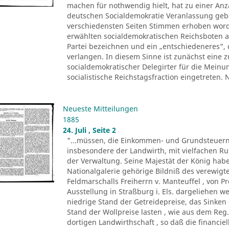
machen für nothwendig hielt, hat zu einer Anza
deutschen Socialdemokratie Veranlassung ge
verschiedensten Seiten Stimmen erhoben worde
erwählten socialdemokratischen Reichsboten a
Partei bezeichnen und ein „entschiedeneres", 
verlangen. In diesem Sinne ist zunächst eine
socialdemokratischer Delegirter für die Meinu
socialistische Reichstagsfraction eingetreten.
Neueste Mitteilungen
1885
24. Juli , Seite 2
"...müssen, die Einkommen- und Grundsteuern
insbesondere der Landwirth, mit vielfachen R
der Verwaltung. Seine Majestät der König ha
Nationalgalerie gehörige Bildniß des verewigte
Feldmarschalls Freiherrn v. Manteuffel , von P
Ausstellung in Straßburg i. Els. dargeliehen w
niedrige Stand der Getreidepreise, das Sinke
Stand der Wollpreise lasten , wie aus dem Reg.
dortigen Landwirthschaft , so daß die financi