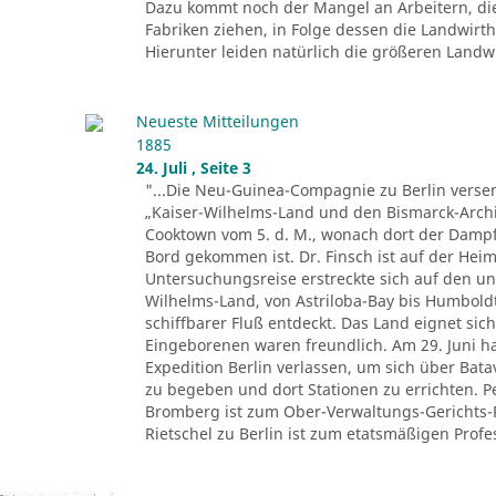
Dazu kommt noch der Mangel an Arbeitern, di
Fabriken ziehen, in Folge dessen die Landwir
Hierunter leiden natürlich die größeren Landwir
Neueste Mitteilungen
1885
24. Juli , Seite 3
"...Die Neu-Guinea-Compagnie zu Berlin versen
„Kaiser-Wilhelms-Land und den Bismarck-Archi
Cooktown vom 5. d. M., wonach dort der Dampfe
Bord gekommen ist. Dr. Finsch ist auf der Heim
Untersuchungsreise erstreckte sich auf den u
Wilhelms-Land, von Astriloba-Bay bis Humbold
schiffbarer Fluß entdeckt. Das Land eignet sich
Eingeborenen waren freundlich. Am 29. Juni ha
Expedition Berlin verlassen, um sich über Ba
zu begeben und dort Stationen zu errichten. 
Bromberg ist zum Ober-Verwaltungs-Gerichts-
Rietschel zu Berlin ist zum etatsmäßigen Profes