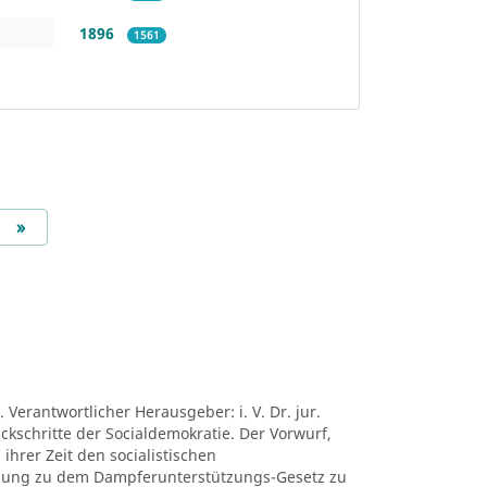
1896
1561
Next
»
 Verantwortlicher Herausgeber: i. V. Dr. jur.
ückschritte der Socialdemokratie. Der Vorwurf,
ihrer Zeit den socialistischen
mung zu dem Dampferunterstützungs-Gesetz zu