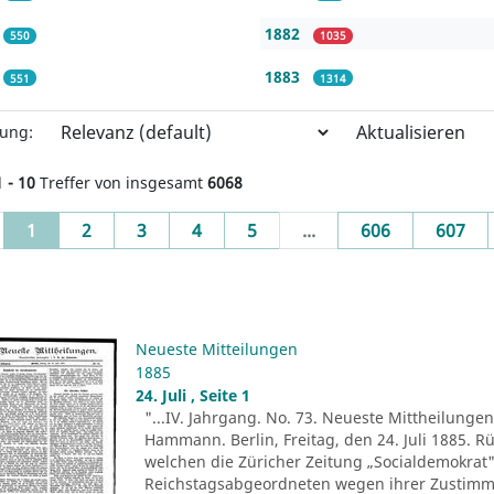
1882
550
1035
1883
551
1314
Aktualisieren
rung:
1 - 10
Treffer von insgesamt
6068
(current)
1
2
3
4
5
...
606
607
Neueste Mitteilungen
1885
24. Juli , Seite 1
"...IV. Jahrgang. No. 73. Neueste Mittheilungen.
Hammann. Berlin, Freitag, den 24. Juli 1885. R
welchen die Züricher Zeitung „Socialdemokrat" 
Reichstagsabgeordneten wegen ihrer Zustim