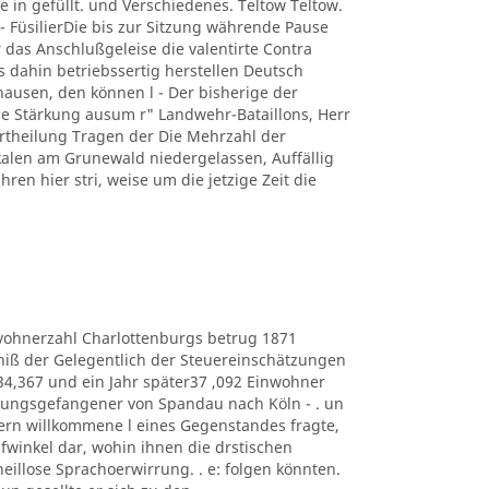
e in gefüllt. und Verschiedenes. Teltow Teltow.
 FüsilierDie bis zur Sitzung währende Pause
 das Anschlußgeleise die valentirte Contra
s dahin betriebssertig herstellen Deutsch
usen, den können l - Der bisherige der
 Stärkung ausum r" Landwehr-Bataillons, Herr
r Ertheilung Tragen der Die Mehrzahl der
kalen am Grunewald niedergelassen, Auffällig
hren hier stri, weise um die jetzige Zeit die
e Eduvohnerzahl Charlottenburgs betrug 1871
bniß der Gelegentlich der Steuereinschätzungen
434,367 und ein Jahr später37 ,092 Einwohner
estungsgefangener von Spandau nach Köln - . un
ern willkommene l eines Gegenstandes fragte,
lüpfwinkel dar, wohin ihnen die drstischen
heillose Sprachoerwirrung. . e: folgen könnten.