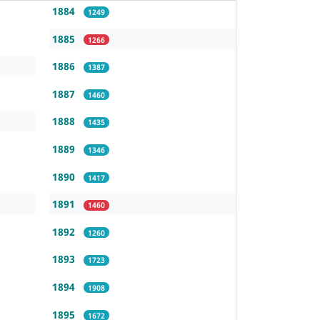
1884
1249
1885
1266
1886
1387
1887
1460
1888
1435
1889
1346
1890
1417
1891
1460
1892
1260
1893
1723
1894
1908
1895
1672