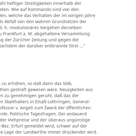
hl heftiger Streitigkeiten innerhalb der
boten. Wie auf Kommando sind von den
n, welche das Verhalten der im vorigen Jahre
ls Abfall von den wahren Grundsätzen der
d. h. revolutionäres Vorgehen derselben
 zu Frankfurt a. M. abgehaltene Versammlung
ng der Züricher Zeitung und gegen die
 Nachdem der darüber entbrannte Strei ..."
 zu erhöhen, so daß dann das Volk,
uthen gestraft gewesen wäre. Neuigkeiten aus
ben zu genehmigen geruht, daß das der
n Skatthalters in Elsaß-Lothringen, General-
rofessor v. Angeli zum Zweck der öffentlichen
erde. Politische Tagesfragen. Der andauerd
n der Viehpreise und der überaus ungünstige
-Bez. Erfurt gemeldet wird, schwer auf der
elle Lage der Landwirthe immer drückender wird.