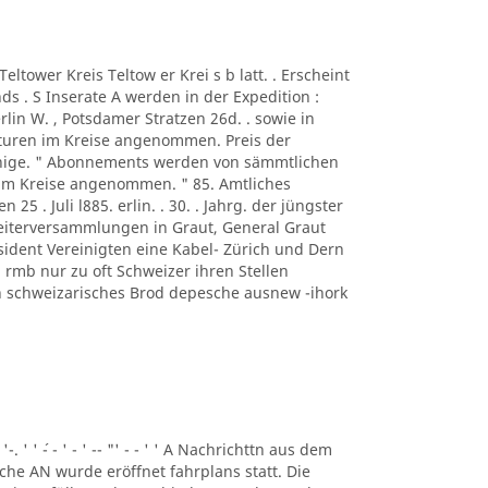
A Teltower Kreis Teltow er Krei s b latt. . Erscheint
s . S Inserate A werden in der Expedition :
rlin W. , Potsdamer Stratzen 26d. . sowie in
turen im Kreise angenommen. Preis der
ennige. " Abonnements werden von sämmtlichen
 im Kreise angenommen. " 85. Amtliches
n 25 . Juli l885. erlin. . 30. . Jahrg. der jüngster
beiterversammlungen in Graut, General Graut
sident Vereinigten eine Kabel- Zürich und Dern
rmb nur zu oft Schweizer ihren Stellen
eben schweizarisches Brod depesche ausnew -ihork
 '-. ' ' ´- - ' - ' -- "' - - ' ' A Nachrichttn aus dem
liche AN wurde eröffnet fahrplans statt. Die