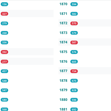
1870
156
594
1871
327
582
1872
279
570
1873
268
579
1874
336
587
1875
392
576
1876
277
605
1877
457
154
1878
548
675
1879
547
628
1880
580
596
1881
568
692