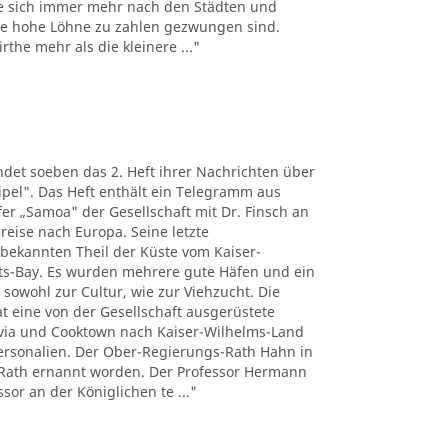
e sich immer mehr nach den Städten und
the hohe Löhne zu zahlen gezwungen sind.
the mehr als die kleinere ..."
det soeben das 2. Heft ihrer Nachrichten über
pel". Das Heft enthält ein Telegramm aus
r „Samoa" der Gesellschaft mit Dr. Finsch an
reise nach Europa. Seine letzte
nbekannten Theil der Küste vom Kaiser-
ts-Bay. Es wurden mehrere gute Häfen und ein
 sowohl zur Cultur, wie zur Viehzucht. Die
t eine von der Gesellschaft ausgerüstete
tavia und Cooktown nach Kaiser-Wilhelms-Land
Personalien. Der Ober-Regierungs-Rath Hahn in
Rath ernannt worden. Der Professor Hermann
sor an der Königlichen te ..."