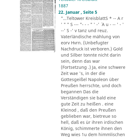
1887
22. Januar , Seite 5
"...Teltower KreisblattS * -- A r
' " " S --- "- - - " ' -' ´ A u - -- ' - '
--' S -' v tanz und reuz.
Vaterländische mählung von
eorv Hvrn. (Unbefugter
Nachdruck ist verboren.) Gold
und Silber tonnte nicht darin
sein, denn das war
(Fortsetzung .) Ja, eine schwere
Zeit wae 's, in der die
Gottesgeißel Napoleon über
Preußen herrschte, und doch
begannen Das die
Verständigen sie bald eine
gute Zeit zu heißen . eine
Kleinod , daß den Preußen
geblieben war, bietreue so
hell, daß es ür ihren irdischen
König, schimmerte ihnen den
Weg wies 1u dem himmlischen