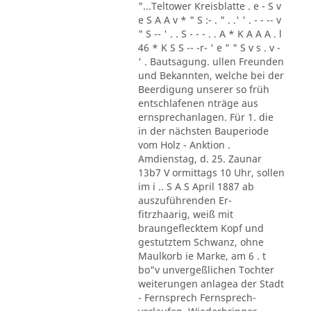
"...Teltower Kreisblatte . e - S v
e S A A v * " S :- . " . .' ' . - - -- v
" S -- ' . . S - - - . . A * K A A A . l
46 * K S S -- -r- ' e " " S v s . v -
' . Bautsagung. ullen Freunden
und Bekannten, welche bei der
Beerdigung unserer so früh
entschlafenen nträge aus
ernsprechanlagen. Für 1. die
in der nächsten Bauperiode
vom Holz - Anktion .
Amdienstag, d. 25. Zaunar
13b7 V ormittags 10 Uhr, sollen
im i .. S A S April 1887 ab
auszuführenden Er-
fitrzhaarig, weiß mit
braungeflecktem Kopf und
gestutztem Schwanz, ohne
Maulkorb ie Marke, am 6 . t
bo"v unvergeßlichen Tochter
weiterungen anlagea der Stadt
- Fernsprech Fernsprech-