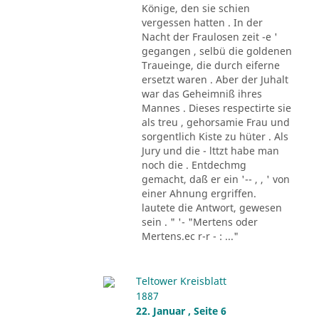
Könige, den sie schien
vergessen hatten . In der
Nacht der Fraulosen zeit -e '
gegangen , selbü die goldenen
Traueinge, die durch eiferne
ersetzt waren . Aber der Juhalt
war das Geheimniß ihres
Mannes . Dieses respectirte sie
als treu , gehorsamie Frau und
sorgentlich Kiste zu hüter . Als
Jury und die - lttzt habe man
noch die . Entdechmg
gemacht, daß er ein '-- , , ' von
einer Ahnung ergriffen.
lautete die Antwort, gewesen
sein . " '- "Mertens oder
Mertens.ec r-r - : ..."
Teltower Kreisblatt
1887
22. Januar , Seite 6