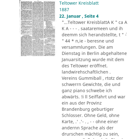
Teltower Kreisblatt
1887
22. Januar , Seite 4
"...Teltower KreisblattA K " ca A
K A - - - . saataremeen und ih
deemm sich herandstellte, t " ´-
" 44 * n,ie - beresne und
versammlungen. Die am
Dienstag in Berlin abgehaltene
Januarsitzung wurde mit dem
des Teltower eröffnet.
landwirehschaftlichen .
Vereins Gummiball , rtotz der
schwerrn Gewichte, die und
ganz piano schwebe ich
abwärts. !i ll Seiffahrt und war
ein aus der Provinz
Brandenburg geburtiger
Schlosser. Ohne Geld, ohne
Karte, .' .'- . , - - ohne einer
andernn Sprache als der
drurschen mächtig zu sein,