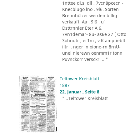
1nttee di.si dll , 7vcn8pcecn -
Knecblugo lno . 9l6. Sorten
Brennhölzer werden billig
verkauft. Aa . 9l6 . u1
Dsttrnnier Eter A 6.
7Vn1demar- 8u- as6e 27 [ Otto
3ohnutr , er1m , v K amptieblt
iltr l. nger in oione-rn 8rnU-
unel nierewn oenmm1r tonn
Puvnckorr versckri ..."
Teltower Kreisblatt
1887
22. Januar , Seite 8
"...Teltower Kreisblatt