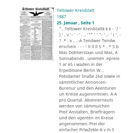
Teltower Kreisblatt
1887
25. Januar , Seite 1
"...Teltower Kreisblattk k k - '/ '
) ' , v '- ' -' . ., '"" ' ' "- '..- ' i '. -
? .* . v .. ,-A Tendwer Tendw
erschein - - - ´- ll ll ll S * . * S b
Mas Dotmerstaas und Mas, A
Sonnabends . unemen :epreio
1 ar e5 i waden in der
Erpeditione Berlin W. ,
Potsdamer Snaße 26d sowie in
sämmtlicher Annoncen-
Burenur und den Aeenturen
un Kreise augennrmnen. A A
pro Quartal. Abonnerneuts
werden von sämmuichen
Post'Anstalten, Briefträgern
und den vgenten im Kreise
angenommen. Prei der
einfacher PrtwZekle A v m S