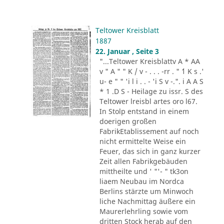
Teltower Kreisblatt
1887
22. Januar , Seite 3
"...Teltower Kreisblattv A * AA
v " A " " K / v - . . . -rr . " ´1 K s .'
u- e " " 'i l i . . - 'i S v -.". i A A S
* 1 .D S - Heilage zu issr. S des
Teltower lreisbl artes oro l67.
In Stolp entstand in einem
doerigen großen
FabrikEtablissement auf noch
nicht ermittelte Weise ein
Feuer, das sich in ganz kurzer
Zeit allen Fabrikgebäuden
mittheilte und ' "'- " tk3on
liaem Neubau im Nordca
Berlins stärzte um Minwoch
liche Nachmittag äußere ein
Maurerlehrling sowie vom
dritten Stock herab auf den