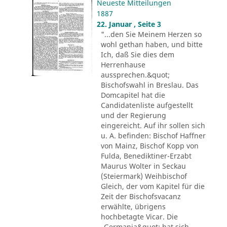
Neueste Mitteilungen
1887
22. Januar , Seite 3
"...den Sie Meinem Herzen so
wohl gethan haben, und bitte
Ich, daß Sie dies dem
Herrenhause
aussprechen.&quot;
Bischofswahl in Breslau. Das
Domcapitel hat die
Candidatenliste aufgestellt
und der Regierung
eingereicht. Auf ihr sollen sich
u. A. befinden: Bischof Haffner
von Mainz, Bischof Kopp von
Fulda, Benediktiner-Erzabt
Maurus Wolter in Seckau
(Steiermark) Weihbischof
Gleich, der vom Kapitel für die
Zeit der Bischofsvacanz
erwählte, übrigens
hochbetagte Vicar. Die
„Germania&quot; hat sich