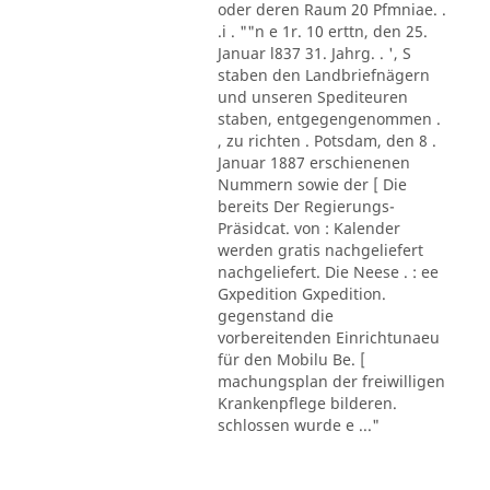
oder deren Raum 20 Pfmniae. .
.i . ""n e 1r. 10 erttn, den 25.
Januar l837 31. Jahrg. . ', S
staben den Landbriefnägern
und unseren Spediteuren
staben, entgegengenommen .
, zu richten . Potsdam, den 8 .
Januar 1887 erschienenen
Nummern sowie der [ Die
bereits Der Regierungs-
Präsidcat. von : Kalender
werden gratis nachgeliefert
nachgeliefert. Die Neese . : ee
Gxpedition Gxpedition.
gegenstand die
vorbereitenden Einrichtunaeu
für den Mobilu Be. [
machungsplan der freiwilligen
Krankenpflege bilderen.
schlossen wurde e ..."