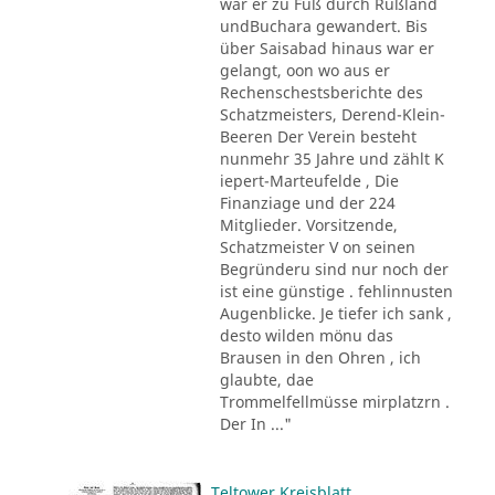
war er zu Fuß durch Rußland
undBuchara gewandert. Bis
über Saisabad hinaus war er
gelangt, oon wo aus er
Rechenschestsberichte des
Schatzmeisters, Derend-Klein-
Beeren Der Verein besteht
nunmehr 35 Jahre und zählt K
iepert-Marteufelde , Die
Finanziage und der 224
Mitglieder. Vorsitzende,
Schatzmeister V on seinen
Begründeru sind nur noch der
ist eine günstige . fehlinnusten
Augenblicke. Je tiefer ich sank ,
desto wilden mönu das
Brausen in den Ohren , ich
glaubte, dae
Trommelfellmüsse mirplatzrn .
Der In ..."
Teltower Kreisblatt