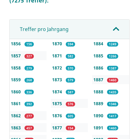
(7275 Treffer):
Treffer pro Jahrgang
1856
1870
1884
156
594
1249
1857
1871
1885
327
582
1266
1858
1872
1886
279
570
1387
1859
1873
1887
268
579
1460
1860
1874
1888
336
587
1435
1861
1875
1889
392
576
1346
1862
1876
1890
277
605
1417
1863
1877
1891
457
154
1460