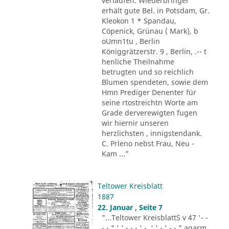
verlaufen. Wiederbringer
erhält gute Bel. in Potsdam, Gr.
Kleokon 1 * Spandau,
Cöpenick, Grünau ( Mark), b
oUmn1tu , Berlin
Königgrätzerstr. 9 , Berlin, .-- t
henliche Theilnahme
betrugten und so reichlich
Blumen spendeten, sowie dem
Hmn Prediger Denenter für
seine rtostreichtn Worte am
Grade derverewigten fugen
wir hiernir unseren
herzlichsten , innigstendank.
C. Prleno nebst Frau, Neu -
Kam ..."
Teltower Kreisblatt
1887
22. Januar , Seite 7
"...Teltower KreisblattS v 47 '- -
- - " ' ' - - - ' -. ' ' - ' -.-." agarm