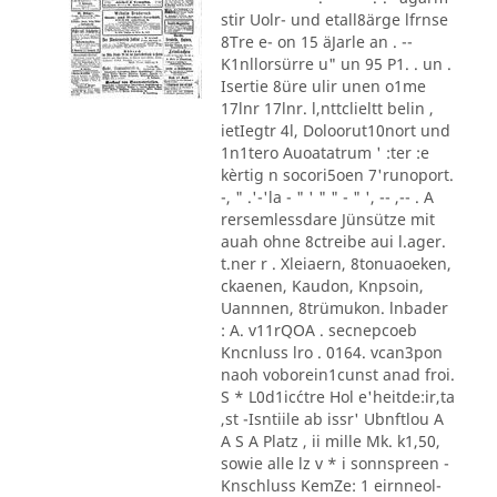
stir Uolr- und etall8ärge lfrnse
8Tre e- on 15 äJarle an . --
K1nllorsürre u" un 95 P1. . un .
Isertie 8üre ulir unen o1me
17lnr 17lnr. l,nttclieltt belin ,
ietIegtr 4l, Doloorut10nort und
1n1tero Auoatatrum ' :ter :e
kèrtig n socori5oen 7'runoport.
-, " .'-'la - " ' " " - " ', -- ,-- . A
rersemlessdare Jünsütze mit
auah ohne 8ctreibe aui l.ager.
t.ner r . Xleiaern, 8tonuaoeken,
ckaenen, Kaudon, Knpsoin,
Uannnen, 8trümukon. lnbader
: A. v11rQOA . secnepcoeb
Kncnluss lro . 0164. vcan3pon
naoh voborein1cunst anad froi.
S * L0d1ic´ctre Hol e'heitde:ir,ta
,st -Isntiile ab issr' Ubnftlou A
A S A Platz , ii mille Mk. k1,50,
sowie alle lz v * i sonnspreen -
Knschluss KemZe: 1 eirnneol-