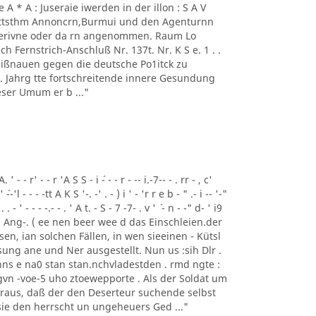
 - 1' Ae A * A : Juseraie iwerden in der illon : S A V
mmttsthm Annoncrn,Burmui und den Agenturnn
 Perivne oder da rn angenommen. Raum Lo
h Fernstrich-Anschluß Nr. 137t. Nr. K S e. 1 . .
 Mißnauen gegen die deutsche Po1itck zu
62 . Jahrg tte fortschreitende innere Gesundung
ser Umum er b ..."
- - r' - - r 'A S S - i ´- - - r - -- i.-7-- - . rr - , c'
' ´--'l - - - -tt A K S '-. -' . - ) i ' - 'r r e b - " .- i -- '-"
 . . - ' - - - -.- - . ' A t. - S - 7 -7- . v ' ´ - n - -" d- ' i9
Tem Ang-. ( ee nen beer wee d das Einschleien.der
gesen, ian solchen Fällen, in wen sieeinen - Kütsl
ung ane und Ner ausgestellt. Nun us :sih Dlr .
ns e na0 stan stan.nchvladestden . rmd ngte :
vn -voe-5 uho ztoewepporte . Als der Soldat um
eraus, daß der den Deserteur suchende selbst
 sie den herrscht un ungeheuers Ged ..."