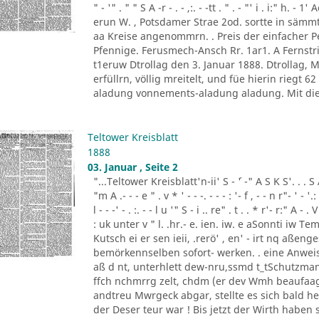
" - '" . " " S A -r - . - ,:. - -tt . " . - "' i . i:" h.
erun W. , Potsdamer Strae 2od. sortte in sä
aa Kreise angenommrn. . Preis der einfacher
Pfennige. Ferusmech-Ansch Rr. 1ar1. A Fernstric
t1eruw Dtrollag den 3. Januar 1888. Dtrollag,
erfüllrn, völlig mreitelt, und füe hierin riegt 
aladung vonnements-aladung aladung. Mit die
Teltower Kreisblatt
1888
03. Januar , Seite 2
"...Teltower Kreisblatt'n-ii' S - ´' -" A S K S'. . . S A. ' 
"m A .- - - e " . v * ' - - -. - - - : '- f , - - n r"- ' - '.: 
l - - -' - . :. - - l u '" S - i .. re" . t . . * r'- r:" A - . V
: uk unter v " l. .hr.- e. ien. iw. e aSonnti iw 
Kutsch ei er sen ieii, .rerö' , en' - irt nq aßen
bemörkennselben sofort- werken. . eine Anweis
aß d nt, unterhlett dew-nru,ssmd t_tSchutzman
ffch nchmrrg zelt, chdm (er dev Wmh beaufaag
andtreu Mwrgeck abgar, stellte es sich bald h
der Deser teur war ! Bis jetzt der Wirth haben