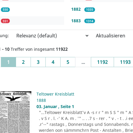
1882
550
1035
1883
551
1314
Aktualisieren
rung:
1 - 10
Treffer von insgesamt
11922
(current)
1
2
3
4
5
...
1192
1193
Teltower Kreisblatt
1888
03. Januar , Seite 1
"...Teltower Kreisblatt'v A -s r r " m S S " m " A S . 
. v S r . l. -' K A. m . '" .. . .7 s - rer . " v . - t . .
.r'--" rastags , Donnerstags und Sonnabends. 
werden oon sämmmchrn Post - Anstalten , Brief