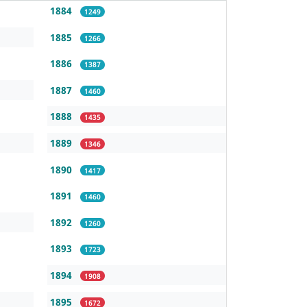
1884
1249
1885
1266
1886
1387
1887
1460
1888
1435
1889
1346
1890
1417
1891
1460
1892
1260
1893
1723
1894
1908
1895
1672