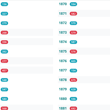
1870
156
594
1871
327
582
1872
279
570
1873
268
579
1874
336
587
1875
392
576
1876
277
605
1877
457
154
1878
548
675
1879
547
628
1880
580
596
1881
568
692