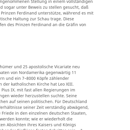
 eingenommenen Stellung in einem vollständigen
d sogar unter Beweis zu stellen gesucht, daß
Prinzen Ferdinand unterstütze, während es mit
itische Haltung zur Schau trage. Diese
fen des Prinzen Ferdinand an die Gräfin von
thümer und 25 apostolische Vicariate neu
Staaten von Nordamerika gegenwärtig 11
ern und ein 7–8000 Köpfe zählender
der katholischen Kirche hat Leo XIII.
 Pius IX. mit fast allen Regierungen im
ngen wieder herzustellen suchte. Seine
chen auf seinen politischen. Für Deutschland
e Verhältnisse seiner Zeit verständig abwägend,
he Friede in den einzelnen deutschen Staaten,
werden konnte; wie er wiederholt die
ten Absichten ihres Kaisers und Königs