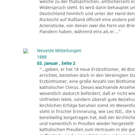
welche zu der thatsächlichen, amtlicherseits
Widerspruch steht. Es wird darin behauptet un
Deutschland heimlich und unter der Hand den 
Rücksicht auf Rußland officiell eine andere pol
Actenstücke, von denen zwei die Form von Brie
Flandern haben, während eins als ei ..."
Neueste Mitteilungen
1888
03. Januar , Seite 2
"...geben, er hat 18 neue Erzbisthümer, 46 Bis
errichtet, bestehen doch in den Vereinigten 
Erzbisthümer, eine große Anzahl von Bisthüm
katholischer Clerus. Dieses wachsende Ansehen 
wesentlich dadurch befördert, daß er nicht wie
Unfrieden lebte, sondern überall gute Beziehu
kirchlichen Erfolge beruhen somit im Wesentli
steht in frischer Erinnerung, wie Leo XIII., di
bereitwillig beigetragen hat, daß der kirchlic
und namentlich in Preußen wieder hergestellt 
katholischen Preußen zum Vertrauen in die gu