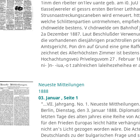
1inm den rbeiter on1lev uante geb. am i0. JuU 
tlasse(wereler el gessrs ersten Berliner Lethh
Strusnoastreckungscaneben wird erneuert. htt
welche Schlittenpartien untrmehmen, empfiehl
chdnwelde bestens. V chdnwelde om Bahnhof Jo
2a Dezember 1887. Laut Beschlußder Verwenu
die vorhandenen diesjährigen prachtrollen pr
Amtsgericht. Pon drn auf Grund eine gme Raff
zeichnet des Allerhöchsten Zimmer ist besten
Hochachtungsveü Priveleguvom 27 . Februar 1882
ni- )n- -iua,-o t zahlreichen laleihezeheihea er al
Neueste Mitteilungen
1888
03. Januar , Seite 1
"...VII. Jahrgang. No. 1. Neueste Mittheilungen
Berlin, Dienstag, den 3. Januar 1888. Diploma
letzten Tage des alten Jahres eine Reihe von A
für den Frieden Europas leicht hätte verhäng
nicht an's Licht gezogen worden wäre. Die Ac
Deutschlands zu der bulgarischen Frage und s