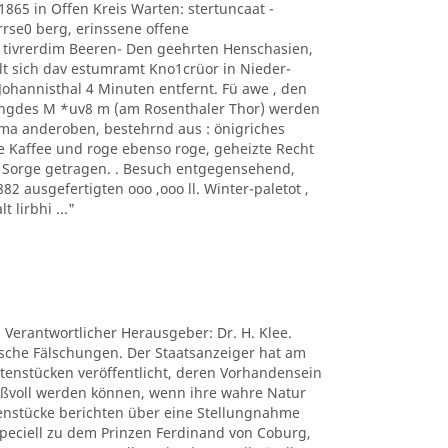
1865 in Offen Kreis Warten: stertuncaat -
arrse0 berg, erinssene offene
 tivrerdim Beeren- Den geehrten Henschasien,
t sich dav estumramt Kno1crüor in Nieder-
hannisthal 4 Minuten entfernt. Fü awe , den
ngdes M *uv8 m (am Rosenthaler Thor) werden
ima anderoben, bestehrnd aus : önigriches
e Kaffee und roge ebenso roge, geheizte Recht
s Sorge getragen. . Besuch entgegensehend,
 ausgefertigten ooo ,ooo ll. Winter-paletot ,
t lirbhi ..."
. Verantwortlicher Herausgeber: Dr. H. Klee.
tische Fälschungen. Der Staatsanzeiger hat am
ctenstücken veröffentlicht, deren Vorhandensein
nißvoll werden können, wenn ihre wahre Natur
tenstücke berichten über eine Stellungnahme
peciell zu dem Prinzen Ferdinand von Coburg,