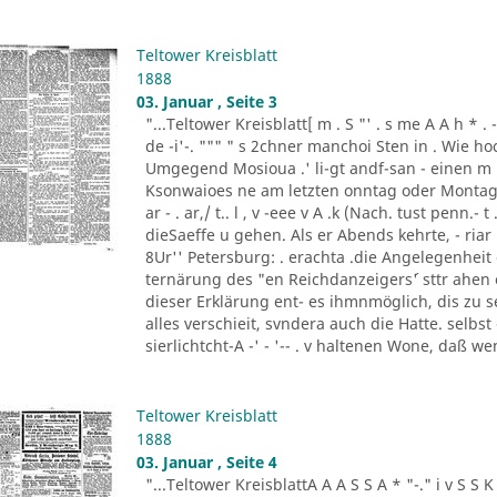
Teltower Kreisblatt
1888
03. Januar , Seite 3
"...Teltower Kreisblatt[ m . S "' . s me A A h * . - "- - ..
de -i'-. """ " s 2chner manchoi Sten in . Wie ho
Umgegend Mosioua .' li-gt andf-san - einen m
Ksonwaioes ne am letzten onntag oder Montag
ar - . ar,/ t.. l , v -eee v A .k (Nach. tust penn.- t .
dieSaeffe u gehen. Als er Abends kehrte, - riar 
8Ur'' Petersburg: . erachta .die Angelegenheit
ternärung des "en Reichdanzeigers´' sttr ahen
dieser Erklärung ent- es ihmnmöglich, dis zu s
alles verschieit, svndera auch die Hatte. selbs
sierlichtcht-A -' - '-- . v haltenen Wone, daß w
Teltower Kreisblatt
1888
03. Januar , Seite 4
"...Teltower KreisblattA A A S S A * "-." i v S S K