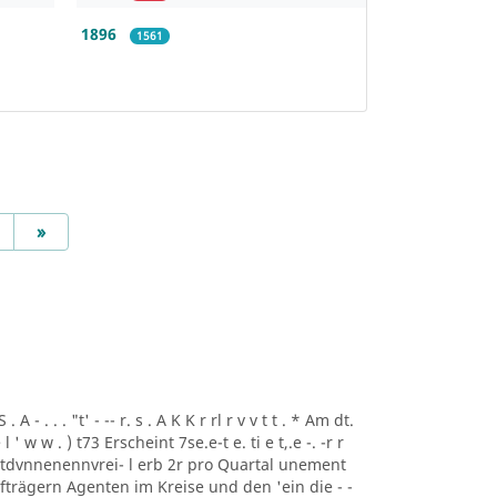
1896
1561
Next
»
A - . . . "t' - -- r. s . A K K r rl r v v t t . * Am dt.
i ee l ' w w . ) t73 Erscheint 7se.e-t e. ti e t,.e -. -r r
rtdvnnenennvrei- l erb 2r pro Quartal unement
trägern Agenten im Kreise und den 'ein die - -