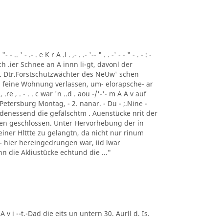
 ' - .- . e K r A .l . ,- . .- '-- " . . -' - - " - . - : -
ch .ier Schnee an A innn li-gt, davonl der
 . Dtr.Forstschutzwächter des NeUw' schen
 feine Wohnung verlassen, um- elorapsche- ar
, .re , . - . . c war 'n ..d . aou -/'-'- m A A v auf
Petersburg Montag, - 2. nanar. - Du - ;.Nine -
 denessend die gefälschtm . Auenstücke nrit der
 en geschlossen. Unter Hervorhebung der in
einer Hlttte zu gelangtn, da nicht nur rinum
t - hier hereingedrungen war, iid lwar
enn die Akliustücke echtund die ..."
 A v i --t.-Dad die eits un untern 30. Aurll d. Is.