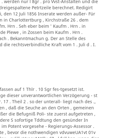
 . werden nur l 8gr . pro Vvst-Anstalten und die
 dreigespaltene Petrtzeile berechnet. Redigirt
, den 12 Juli 1856 Inserate werden außer- Für
on in Charlottertburg , Kirchstraße 26 . dem
. Hrn . Seh eber beim ' Kaufm . Hrn . in
lde Plewe , in Zossen beim Kaufm . Hrn .
bach . Bekanntmachun g. Der an Stelle des
ie rechtsverbindliche Kraft vom 1 . Juli d . I.
assen auf 1 Thlr . 10 Sgr fes-tgesetzt ist.
lge dieser unverantwortlichen Verzögerung - st
17 . Theil 2 . so der unterall- liegt nach des .,
esen , daß die Seuche an den Orten , gemeinen
ßer die Befugniß Poli- ste zuerst aufgetreten ,
andere S sofortige Tddtung den gesünder In
 im Potent vorgesehe - Regierungs-Assessor .
atte , bevor die nothwendigen vdvuweUA1vt 01v