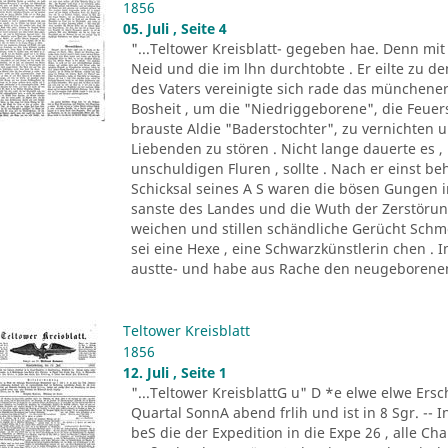
1856
05. Juli , Seite 4
"...Teltower Kreisblatt- gegeben hae. Denn mi
Neid und die im lhn durchtobte . Er eilte zu de
des Vaters vereinigte sich rade das münchene
Bosheit , um die "Niedriggeborene", die Feue
brauste Aldie "Baderstochter", zu vernichten un
Liebenden zu stören . Nicht lange dauerte es , 
unschuldigen Fluren , sollte . Nach er einst be
Schicksal seines A S waren die bösen Gungen in
sanste des Landes und die Wuth der Zerstöru
weichen und stillen schändliche Gerücht Schm
sei eine Hexe , eine Schwarzkünstlerin chen . 
austte- und habe aus Rache den neugeborenen
Teltower Kreisblatt
1856
12. Juli , Seite 1
"...Teltower KreisblattG u" D *e elwe elwe Ersch
Quartal SonnA abend frlih und ist in 8 Sgr. -- 
beS die der Expedition in die Expe 26 , alle C