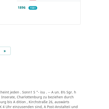
1896
1561
Next
»
scheint jeden . Sonn1 S "- isu . -- A un. 8½ Sgr. h
-- Inserate, Charlottenburg zu beziehen durch
urg bis A dition , Kirchstraße 26, auswärts
 K 4 Uhr einzusenden sind, A Post-Anstalteii und