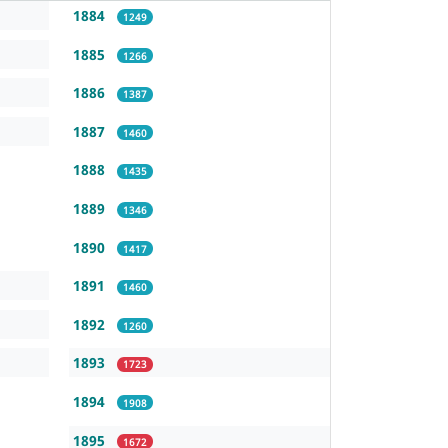
1884
1249
1885
1266
1886
1387
1887
1460
1888
1435
1889
1346
1890
1417
1891
1460
1892
1260
1893
1723
1894
1908
1895
1672