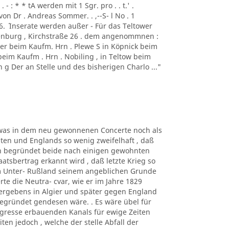
- : * * tA werden mit 1 Sgr. pro . . t.' .
von Dr . Andreas Sommer. . ,--S- l No . 1
1856. ´ Inserate werden außer - Für das Teltower
ottenburg , Kirchstraße 26 . dem angenommnen :
er beim Kaufm. Hrn . Plewe S in Köpnick beim
beim Kaufm . Hrn . Nobiling , in Teltow beim
 g Der an Stelle und des bisherigen Charlo ..."
n, was in dem neu gewonnenen Concerte noch als
en und Englands so wenig zweifelhaft , daß
gen begründet beide nach einigen gewohnten
atsbertrag erkannt wird , daß letzte Krieg so
m Unter- Rußland seinem angeblichen Grunde
rte die Neutra- cvar, wie er im Jahre 1829
Vergebens in Algier und später gegen England
egründet gendesen wäre. . Es wäre übel für
gresse erbauenden Kanals für ewige Zeiten
en jedoch , welche der stelle Abfall der