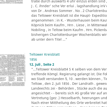
traße durch auswärts 4 uhr einzus erden sind ,
J . C. ihnder' sche Ver erlui . lagshandlung inV
von Dr . Andreas Sommer . No . 2 Charlotrenbui
das Teltower Kreisblatt ist die Haupt- Expediti
angenommen : in K. - Wusterhausen beim Kaufm
Köpnick beim Kaufm , Hrn . Liese , in Mittenwa
Nobiling , in Teltow beim Kaufm . Hrn. Picken
bisherigen Charlottenburger Wochenblatts wird d
ab unter dern Titel ..."
Teltower Kreisblatt
1856
12. Juli , Seite 2
"...Teltower Kreisblatt4 S K selben von dem Verf
treffende Kömgl. Regierung gelangt ist. Die Fo
wo Stadt verstanden §, 10 . werden können , Tir. 
Teltow , den 2. Juli 1856 . Der Landrath . gew
Landeechts zei - Behörden , Stücke auch die au
angesichtet - - bereits sich AS große Ver auf 
Vertretung (gez .) Hesselbarth, heerungen und
Nach etner Mittheilung des Orte verbreitet h