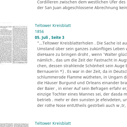
Cordilleren zwischen dem westlichen Ufer des
der San Juan abgeschlossene Abrechnung keine
Teltower Kreisblatt
1856
05. Juli , Seite 3
"...Teltower Kreisblatterholen . Die Sache ist 
Umstand über sein ganzes zukünftiges Leben w
dieHaare zu bringen droht , wenn 'Walter glückl
nämlich , das um die Zeit der Fastnacht in A
chen, dessen strahlende Schönheit sein Auge 
Bernauerin *) . Es war in der Zeit, da in Deu
schlummerode Flamme wütheten, in Ungarn die
die Häuser Burgund und Orleans einander bra
der Baier , in einer Auf sein Befragen erfahr 
einzige Tochter eines Mannes sei, der dasda 
betrieb . mehr er den sunsten Je efeivdeten, 
der rothe Nose entUtheils gestrbeli auch w ,tr, A
Teltower Kreisblatt