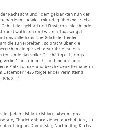
t der Rachsucht und . dem gekränkten nun der
m- bärtigen Ludwig , mit Krieg überzog . Stolze
r Gebiet der geNord und Finstern schleichende.
rsbrunst wütheten und wie ein Todesengel
d das stille häusliche Gllick der beiden
um die zu verbreiten , so bracht über die
herrschen einiger Zeit erst rührte ihn das
 im Lande das voller Geschäftigkeit , rings
ng verließ ihn , um mehr und mehr einem
erze Platz zu ma-- und bescheidene Bernauerin
Im Dezember 1436 folgte er der vermittelnd
 Knab ..."
eint jeden Kisblatt Kisblatt.. Abonn . pro
Inserate, Charlottenburg ziehen durch dition , zu
harlottenburg bis Donnerstag Nachmittag Kirchs-