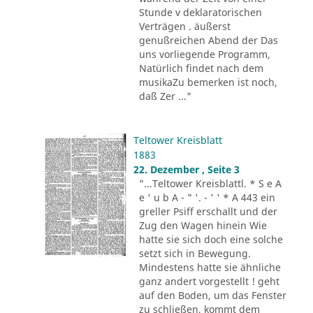
Stunde v deklaratorischen
Verträgen . äußerst
genußreichen Abend der Das
uns vorliegende Programm,
Natürlich findet nach dem
musikaZu bemerken ist noch,
daß Zer ..."
Teltower Kreisblatt
1883
22. Dezember , Seite 3
"...Teltower Kreisblattl. * S e A
e ' u b A - " '. - ' ' * A 443 ein
greller Psiff erschallt und der
Zug den Wagen hinein Wie
hatte sie sich doch eine solche
setzt sich in Bewegung.
Mindestens hatte sie ähnliche
ganz andert vorgestellt ! geht
auf den Boden, um das Fenster
zu schließen, kommt dem