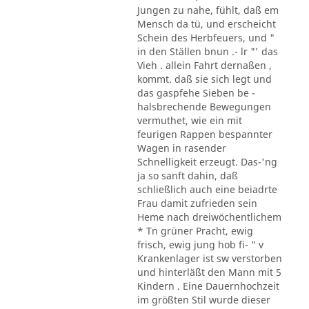
Jungen zu nahe, fühlt, daß em
Mensch da tü, und erscheicht
Schein des Herbfeuers, und "
in den Ställen bnun .- lr "' das
Vieh . allein Fahrt dernaßen ,
kommt. daß sie sich legt und
das gaspfehe Sieben be -
halsbrechende Bewegungen
vermuthet, wie ein mit
feurigen Rappen bespannter
Wagen in rasender
Schnelligkeit erzeugt. Das-'ng
ja so sanft dahin, daß
schließlich auch eine beiadrte
Frau damit zufrieden sein
Heme nach dreiwöchentlichem
* Tn grüner Pracht, ewig
frisch, ewig jung hob fi- " v
Krankenlager ist sw verstorben
und hinterläßt den Mann mit 5
Kindern . Eine Dauernhochzeit
im größten Stil wurde dieser