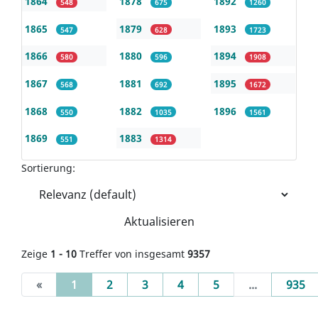
1864
1878
1892
548
675
1260
1865
1879
1893
547
628
1723
1866
1880
1894
580
596
1908
1867
1881
1895
568
692
1672
1868
1882
1896
550
1035
1561
1869
1883
551
1314
Sortierung:
Aktualisieren
Zeige
1 - 10
Treffer von insgesamt
9357
(current)
«
1
2
3
4
5
...
935