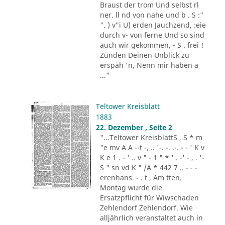
Braust der trom Und selbst rl
ner. ll nd von nahe und b . S :"
". ) v"i U) erden Jauchzend, :eie
durch v- von ferne Und so sind
auch wir gekommen, - S . frei !
Zünden Deinen Unblick zu
erspäh 'n, Nenn mir haben a
..."
Teltower Kreisblatt
1883
22. Dezember , Seite 2
"...Teltower KreisblattS , S * m
"e mv A A --t -, .. '-. -. .-. - - ' K v
K e 1 . - ' .. v " - 1 " * ' . -' - , . '-
S " sn vd K " /A * 442 7 .. - - -
erenhans. - . t , Am tten.
Montag wurde die
Ersatzpflicht für Wiwschaden
Zehlendorf Zehlendorf. Wie
alljährlich veranstaltet auch in