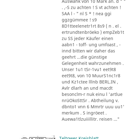
Auswahk von 10 Mark an. d " "
. ,-S zu achten ! S vt achten !
SAA l - " nl S * ! nea ggi
ggzgümmee ! s9
8D1tteelenetr1rt 8s9 ( n . el .
ertrundtenbröeko ) empZeb1t
zu SS jeder Käufer einen
aabn1 - toff- ung umfoast , -
innd bitten wir daher das
geehrt ...die günstige
Gelegenheit wahrzunehmen .
Unser 1u1 tSr-1vu1 eet9t8
eet9t8, von 10 MuurS1nc1r8
und Kz1ctee lllnb BERL.IN ,
Avlr dlarh an und macdt
besonclm-r nuk einu l 'artlue
nrüOkoSttSr . Abtheilung v.
dbnto1 vnn 6 Mmrtr uuu uu1'
merkum . S ingröeet .
Auewa1tlzuiiillitr. reisen ..."
Teltower Kreisblatt