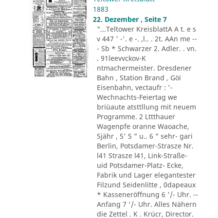
1883
22. Dezember , Seite 7
"...Teltower KreisblattA A t. e s
v 447 ' -'. e -. ,l.. . 2t. AAn me --
- Sb * Schwarzer 2. Adler. . vn.
. 91leevvckov-K
ntmachermeister. Dresdener
Bahn , Station Brand , Göi
Eisenbahn, vectaufr : '-
Wechnachts-Feiertag we
briüaute atsttllung mit neuem
Programme. 2 Lttthauer
Wagenpfe oranne Waoache,
5jähr , 5' 5 " u.. 6 " sehr- gari
Berlin, Potsdamer-Strasze Nr.
l41 Strasze l41, Link-Straße-
uid Potsdamer-Platz- Ecke,
Fabrik und Lager elegantester
Filzund Seidenlitte , 0dapeaux
* Kasseneröffnung 6 '/- Uhr. --
Anfang 7 '/- Uhr. Alles Nähern
die Zettel . K . Krücr, Director.