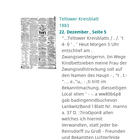
Teltower Kreisblatt
1883
22. Dezember , Seite 5
"...Teltower Kreisblatts / . /. 't
4- 0 ' . ' Heut Morgen 5 Uhr
entschlief am .
Zwangsversteigernn. Im Wege
Kindbettsieben meine Frau der
Zwangsvollstreckung soll auf
den Namen des Haupt - , "t . t.-
". .. e.."u,. - ,ti tritt im
Bekanntmachung. diesseitigen
Local otien ' - -. a ww80b6p8
gab badingenndbuchevon
LankwitzBand l Blatt Nr. manns
a. 37 D. :7iroOpon8 allen
welches ich hiermit
Verwandten, statt jeder be-
Reinsdorff zu Groß - Freunden
und Bekamtten Lichterfelde