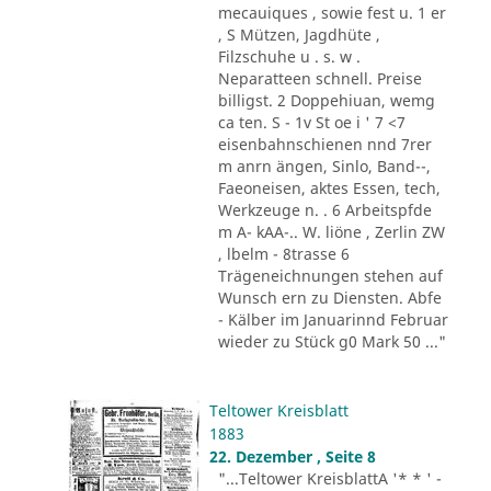
mecauiques , sowie fest u. 1 er
, S Mützen, Jagdhüte ,
Filzschuhe u . s. w .
Neparatteen schnell. Preise
billigst. 2 Doppehiuan, wemg
ca ten. S - 1v St oe i ' 7 <7
eisenbahnschienen nnd 7rer
m anrn ängen, Sinlo, Band--,
Faeoneisen, aktes Essen, tech,
Werkzeuge n. . 6 Arbeitspfde
m A- kAA-.. W. liöne , Zerlin ZW
, lbelm - 8trasse 6
Trägeneichnungen stehen auf
Wunsch ern zu Diensten. Abfe
- Kälber im Januarinnd Februar
wieder zu Stück g0 Mark 50 ..."
Teltower Kreisblatt
1883
22. Dezember , Seite 8
"...Teltower KreisblattA '* * ' -