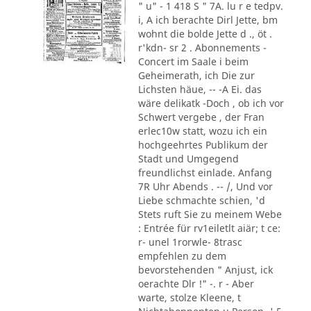
" u" - 1 418 S " 7A. lu r e tedpv.
i, A ich berachte Dirl Jette, bm
wohnt die bolde Jette d ., öt .
r'kdn- sr 2 . Abonnements -
Concert im Saale i beim
Geheimerath, ich Die zur
Lichsten häue, -- -A Ei. das
wäre delikatk -Doch , ob ich vor
Schwert vergebe , der Fran
erlec10w statt, wozu ich ein
hochgeehrtes Publikum der
Stadt und Umgegend
freundlichst einlade. Anfang
7R Uhr Abends . -- /, Und vor
Liebe schmachte schien, 'd
Stets ruft Sie zu meinem Webe
: Entrée für rv1eiletlt aiär; t ce:
r- unel 1rorwle- 8trasc
empfehlen zu dem
bevorstehenden " Anjust, ick
oerachte Dlr !" -. r - Aber
warte, stolze Kleene, t