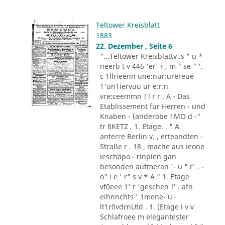
Teltower Kreisblatt
1883
22. Dezember , Seite 6
"...Teltower Kreisblattv .s " u *
neerb t v 446 'er' r , m " se " '.
c 1llrieenn une:nur:urereue
1'un1iervuu ur e:r:n
vre:ceemmn ! l r r . A - Das
Etablissement für Herren - und
Knaben - (anderobe 1MO d -"
tr 8KETZ , 1. Etage. . " A
anterre Berlin v. , erteandten -
Straße r . 18 , mache aus ieone
ieschäpo - rinpien gan
besonden aufmeran '- u " r' . -
o" i e ' r" s v * A " 1. Etage
vf0eee 1' r 'geschen !' . afn
eihnnchts ' 1mene- u -
lt1r0vdrnUtd . 1. (Etage i v v
Schlafroee m elegantester