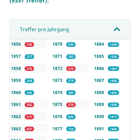
(9357 Treffer):
Treffer pro Jahrgang
1856
1870
1884
156
594
1249
1857
1871
1885
327
582
1266
1858
1872
1886
279
570
1387
1859
1873
1887
268
579
1460
1860
1874
1888
336
587
1435
1861
1875
1889
392
576
1346
1862
1876
1890
277
605
1417
1863
1877
1891
457
154
1460