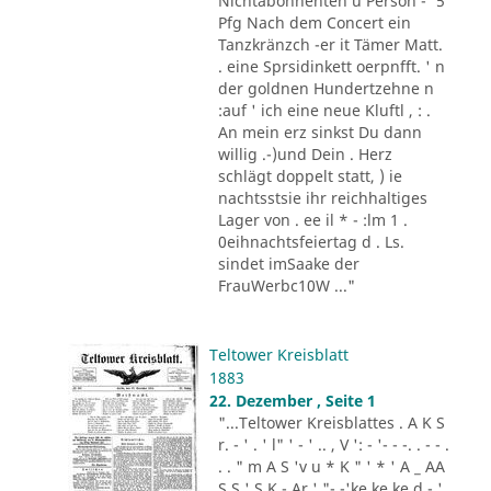
Nichtabonnenten u Person -' 5
Pfg Nach dem Concert ein
Tanzkränzch -er it Tämer Matt.
. eine Sprsidinkett oerpnfft. ' n
der goldnen Hundertzehne n
:auf ' ich eine neue Kluftl , : .
An mein erz sinkst Du dann
willig .-)und Dein . Herz
schlägt doppelt statt, ) ie
nachtsstsie ihr reichhaltiges
Lager von . ee il * - :lm 1 .
0eihnachtsfeiertag d . Ls.
sindet imSaake der
FrauWerbc10W ..."
Teltower Kreisblatt
1883
22. Dezember , Seite 1
"...Teltower Kreisblattes . A K S
r. - ' . ' l" ' - ' .. , V ': - '- - -. . - - .
. . " m A S 'v u * K " ' * ' A _ AA
S S ' S K - Ar ' "- -'ke ke ke d - '