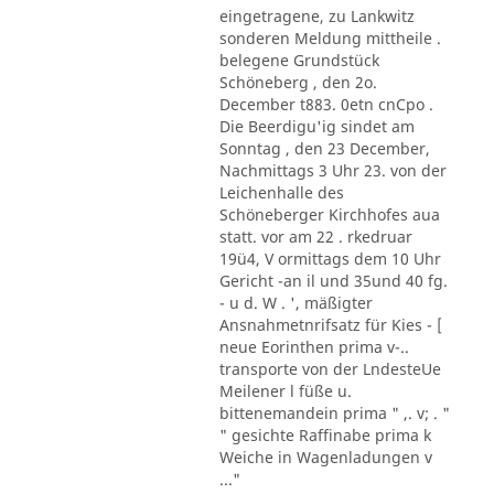
eingetragene, zu Lankwitz
sonderen Meldung mittheile .
belegene Grundstück
Schöneberg , den 2o.
December t883. 0etn cnCpo .
Die Beerdigu'ig sindet am
Sonntag , den 23 December,
Nachmittags 3 Uhr 23. von der
Leichenhalle des
Schöneberger Kirchhofes aua
statt. vor am 22 . rkedruar
19ü4, V ormittags dem 10 Uhr
Gericht -an il und 35und 40 fg.
- u d. W . ', mäßigter
Ansnahmetnrifsatz für Kies - [
neue Eorinthen prima v-..
transporte von der LndesteUe
Meilener l füße u.
bittenemandein prima " ,. v; . "
" gesichte Raffinabe prima k
Weiche in Wagenladungen v
..."