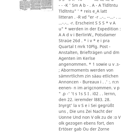
- - -K ' Sm A b - . A - A Tldltntu
Tldltntu" ' * reis e_A latt
litteran . -R vd "er -r ..-.. --...- . ..
...-.-.. -r. Erscheint S S S * v A
u" * werden in der Expedition :
A A d v i BerlinW., Potsdamer
Straüe 26d . * i v * e i pra
Quartal t mrk 10Plg. Post -
Anstalten, Briefträgen und dm
Agenten im Kerlse
angenommen. * 1 sowie u v .s-
; Abormoments werden von
sämnrtlichm zin säau etlichen
Annoncen - Bureaux i . .' :. n:n
eenen- n im arigcnommen. v p
" .p -' 't s 1s S I . i02 . . lernn,
den 22. ieremder l883. 28.
Inyrgt' la v S e i Sei gegrüßt
uns , Die uns Zei Nacht der
Uonne Und non V olk zu de :o V
olk gezogen ebens fort, den
Ertöser gab Ou der Zorne