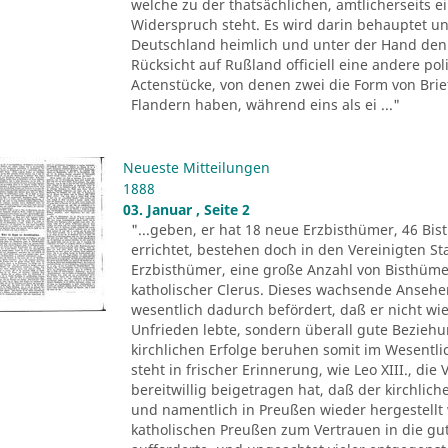
welche zu der thatsächlichen, amtlicherseits
Widerspruch steht. Es wird darin behauptet un
Deutschland heimlich und unter der Hand den 
Rücksicht auf Rußland officiell eine andere pol
Actenstücke, von denen zwei die Form von Brie
Flandern haben, während eins als ei ..."
Neueste Mitteilungen
1888
03. Januar , Seite 2
"...geben, er hat 18 neue Erzbisthümer, 46 Bis
errichtet, bestehen doch in den Vereinigten 
Erzbisthümer, eine große Anzahl von Bisthüm
katholischer Clerus. Dieses wachsende Ansehen 
wesentlich dadurch befördert, daß er nicht wie
Unfrieden lebte, sondern überall gute Beziehu
kirchlichen Erfolge beruhen somit im Wesentli
steht in frischer Erinnerung, wie Leo XIII., di
bereitwillig beigetragen hat, daß der kirchlic
und namentlich in Preußen wieder hergestellt 
katholischen Preußen zum Vertrauen in die gu