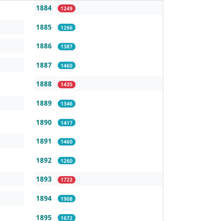
1884
1249
1885
1266
1886
1387
1887
1460
1888
1435
1889
1346
1890
1417
1891
1460
1892
1260
1893
1723
1894
1908
1895
1672