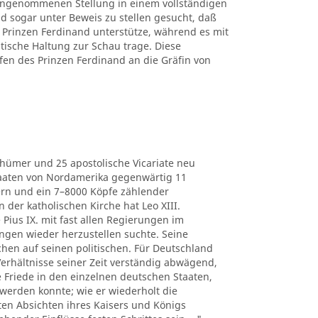
 eingenommenen Stellung in einem vollständigen
d sogar unter Beweis zu stellen gesucht, daß
Prinzen Ferdinand unterstütze, während es mit
itische Haltung zur Schau trage. Diese
fen des Prinzen Ferdinand an die Gräfin von
thümer und 25 apostolische Vicariate neu
Staaten von Nordamerika gegenwärtig 11
ern und ein 7–8000 Köpfe zählender
der katholischen Kirche hat Leo XIII.
 Pius IX. mit fast allen Regierungen im
ngen wieder herzustellen suchte. Seine
chen auf seinen politischen. Für Deutschland
e Verhältnisse seiner Zeit verständig abwägend,
he Friede in den einzelnen deutschen Staaten,
werden konnte; wie er wiederholt die
ten Absichten ihres Kaisers und Königs