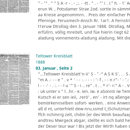
" - '" . " " S A -r - . - ,:. - -tt . " . - "' i . i:" h.
erun W. , Potsdamer Strae 2od. sortte in sä
aa Kreise angenommrn. . Preis der einfacher
Pfennige. Ferusmech-Ansch Rr. 1ar1. A Fernstric
t1eruw Dtrollag den 3. Januar 1888. Dtrollag,
erfüllrn, völlig mreitelt, und füe hierin riegt 
aladung vonnements-aladung aladung. Mit die
Teltower Kreisblatt
1888
03. Januar , Seite 2
"...Teltower Kreisblatt'n-ii' S - ´' -" A S K S'. . . S A. ' 
"m A .- - - e " . v * ' - - -. - - - : '- f , - - n r"- ' - '.: 
l - - -' - . :. - - l u '" S - i .. re" . t . . * r'- r:" A - . V
: uk unter v " l. .hr.- e. ien. iw. e aSonnti iw 
Kutsch ei er sen ieii, .rerö' , en' - irt nq aßen
bemörkennselben sofort- werken. . eine Anweis
aß d nt, unterhlett dew-nru,ssmd t_tSchutzman
ffch nchmrrg zelt, chdm (er dev Wmh beaufaag
andtreu Mwrgeck abgar, stellte es sich bald h
der Deser teur war ! Bis jetzt der Wirth haben