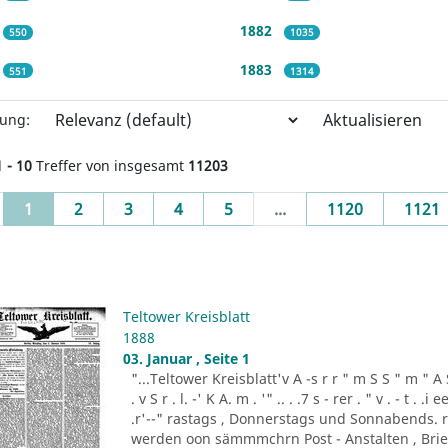
1882
550
1035
1883
551
1314
Aktualisieren
rung:
1 - 10
Treffer von insgesamt
11203
(current)
1
2
3
4
5
...
1120
1121
Teltower Kreisblatt
1888
03. Januar , Seite 1
"...Teltower Kreisblatt'v A -s r r " m S S " m " A S . 
. v S r . l. -' K A. m . '" .. . .7 s - rer . " v . - t . .
.r'--" rastags , Donnerstags und Sonnabends. 
werden oon sämmmchrn Post - Anstalten , Brief