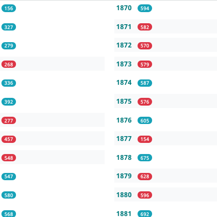
1870
156
594
1871
327
582
1872
279
570
1873
268
579
1874
336
587
1875
392
576
1876
277
605
1877
457
154
1878
548
675
1879
547
628
1880
580
596
1881
568
692