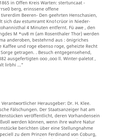
1865 in Offen Kreis Warten: stertuncaat -
arrse0 berg, erinssene offene
 tivrerdim Beeren- Den geehrten Henschasien,
t sich dav estumramt Kno1crüor in Nieder-
hannisthal 4 Minuten entfernt. Fü awe , den
ngdes M *uv8 m (am Rosenthaler Thor) werden
ima anderoben, bestehrnd aus : önigriches
e Kaffee und roge ebenso roge, geheizte Recht
s Sorge getragen. . Besuch entgegensehend,
 ausgefertigten ooo ,ooo ll. Winter-paletot ,
t lirbhi ..."
. Verantwortlicher Herausgeber: Dr. H. Klee.
tische Fälschungen. Der Staatsanzeiger hat am
ctenstücken veröffentlicht, deren Vorhandensein
nißvoll werden können, wenn ihre wahre Natur
tenstücke berichten über eine Stellungnahme
peciell zu dem Prinzen Ferdinand von Coburg,