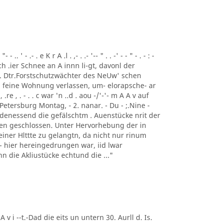
 ' - .- . e K r A .l . ,- . .- '-- " . . -' - - " - . - : -
ch .ier Schnee an A innn li-gt, davonl der
 . Dtr.Forstschutzwächter des NeUw' schen
 feine Wohnung verlassen, um- elorapsche- ar
, .re , . - . . c war 'n ..d . aou -/'-'- m A A v auf
Petersburg Montag, - 2. nanar. - Du - ;.Nine -
 denessend die gefälschtm . Auenstücke nrit der
 en geschlossen. Unter Hervorhebung der in
einer Hlttte zu gelangtn, da nicht nur rinum
t - hier hereingedrungen war, iid lwar
enn die Akliustücke echtund die ..."
 A v i --t.-Dad die eits un untern 30. Aurll d. Is.