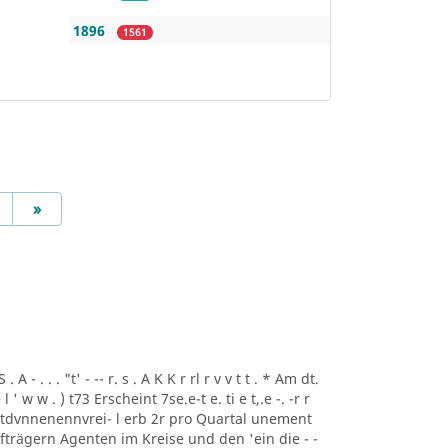
1896
1561
Next
»
A - . . . "t' - -- r. s . A K K r rl r v v t t . * Am dt.
i ee l ' w w . ) t73 Erscheint 7se.e-t e. ti e t,.e -. -r r
rtdvnnenennvrei- l erb 2r pro Quartal unement
trägern Agenten im Kreise und den 'ein die - -