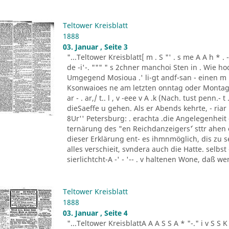
Teltower Kreisblatt
1888
03. Januar , Seite 3
"...Teltower Kreisblatt[ m . S "' . s me A A h * . - "- - ..
de -i'-. """ " s 2chner manchoi Sten in . Wie ho
Umgegend Mosioua .' li-gt andf-san - einen m
Ksonwaioes ne am letzten onntag oder Montag
ar - . ar,/ t.. l , v -eee v A .k (Nach. tust penn.- t .
dieSaeffe u gehen. Als er Abends kehrte, - riar 
8Ur'' Petersburg: . erachta .die Angelegenheit
ternärung des "en Reichdanzeigers´' sttr ahen
dieser Erklärung ent- es ihmnmöglich, dis zu s
alles verschieit, svndera auch die Hatte. selbs
sierlichtcht-A -' - '-- . v haltenen Wone, daß w
Teltower Kreisblatt
1888
03. Januar , Seite 4
"...Teltower KreisblattA A A S S A * "-." i v S S K