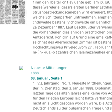
1inm den rbeiter on1lev uante geb. am i0. JuU 
tlasse(wereler el gessrs ersten Berliner Lethh
Strusnoastreckungscaneben wird erneuert. htt
welche Schlittenpartien untrmehmen, empfiehl
chdnwelde bestens. V chdnwelde om Bahnhof Jo
2a Dezember 1887. Laut Beschlußder Verwenu
die vorhandenen diesjährigen prachtrollen pr
Amtsgericht. Pon drn auf Grund eine gme Raff
zeichnet des Allerhöchsten Zimmer ist besten
Hochachtungsveü Priveleguvom 27 . Februar 1882
ni- )n- -iua,-o t zahlreichen laleihezeheihea er al
Neueste Mitteilungen
1888
03. Januar , Seite 1
"...VII. Jahrgang. No. 1. Neueste Mittheilungen
Berlin, Dienstag, den 3. Januar 1888. Diploma
letzten Tage des alten Jahres eine Reihe von A
für den Frieden Europas leicht hätte verhäng
nicht an's Licht gezogen worden wäre. Die Ac
Deutschlands zu der bulgarischen Frage und s