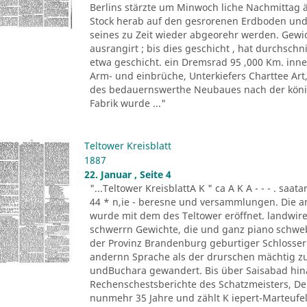
Berlins stärzte um Minwoch liche Nachmittag 
Stock herab auf den gesrorenen Erdboden und 
seines zu Zeit wieder abgeorehr werden. Gewich
ausrangirt ; bis dies geschicht , hat durchschn
etwa geschicht. ein Dremsrad 95 ,000 Km. inn
Arm- und einbrüche, Unterkiefers Charttee Art
des bedauernswerthe Neubaues nach der königl
Fabrik wurde ..."
Teltower Kreisblatt
1887
22. Januar , Seite 4
"...Teltower KreisblattA K " ca A K A - - - . saa
44 * n,ie - beresne und versammlungen. Die a
wurde mit dem des Teltower eröffnet. landwireh
schwerrn Gewichte, die und ganz piano schwebe 
der Provinz Brandenburg geburtiger Schlosser. O
andernn Sprache als der drurschen mächtig zu
undBuchara gewandert. Bis über Saisabad hina
Rechenschestsberichte des Schatzmeisters, De
nunmehr 35 Jahre und zählt K iepert-Marteufel