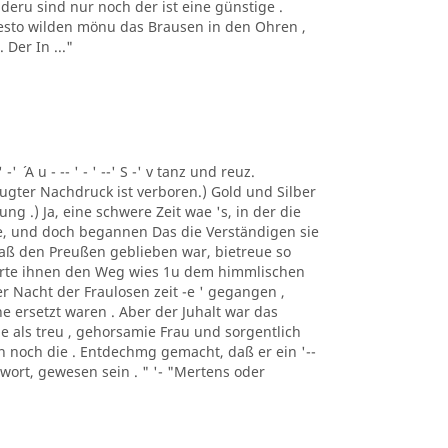
deru sind nur noch der ist eine günstige .
 desto wilden mönu das Brausen in den Ohren ,
Der In ..."
 -' ´ A u - -- ' - ' --' S -' v tanz und reuz.
gter Nachdruck ist verboren.) Gold und Silber
ng .) Ja, eine schwere Zeit wae 's, in der die
e, und doch begannen Das die Verständigen sie
 daß den Preußen geblieben war, bietreue so
merte ihnen den Weg wies 1u dem himmlischen
er Nacht der Fraulosen zeit -e ' gegangen ,
e ersetzt waren . Aber der Juhalt war das
e als treu , gehorsamie Frau und sorgentlich
man noch die . Entdechmg gemacht, daß er ein '--
ntwort, gewesen sein . " '- "Mertens oder