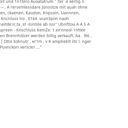
0nort und 1n1tero Auoatatrum ' :ter :e kèrtig n
, -- ,-- . A rersemlessdare Jünsütze mit auah ohne
aoeken, ckaenen, Kaudon, Knpsoin, Uannnen,
 Kncnluss lro . 0164. vcan3pon naoh
itde:ir,ta ,st -Isntiile ab issr' Ubnftlou A A S A
sonnspreen - Knschluss KemZe: 1 eirnneol-1nttee
ten Brennhölzer werden billig verkauft. Aa . 9l6 .
 Otto 3ohnutr , er1m , v K amptieblt iltr l. nger
uvnckorr versckri ..."