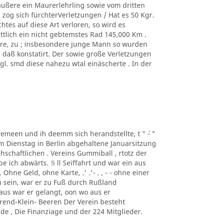
äußere ein Maurerlehrling sowie vom dritten
zog sich fürchterVerletzungen / Hat es 50 Kgr.
tes auf diese Art verloren, so wird es
ittlich ein nicht gebtemstes Rad 145,000 Km .
ere, zu ; insbesondere junge Mann so wurden
, daß konstatirt. Der sowie große Verletzungen
. smd diese nahezu wtal einäscherte . In der
taremeen und ih deemm sich herandstellte, t " ´- "
m Dienstag in Berlin abgehaltene Januarsitzung
schaftlichen . Vereins Gummiball , rtotz der
ich abwärts. !i ll Seiffahrt und war ein aus
hne Geld, ohne Karte, .' .'- . , - - ohne einer
 sein, war er zu Fuß durch Rußland
us war er gelangt, oon wo aus er
rend-Klein- Beeren Der Verein besteht
de , Die Finanziage und der 224 Mitglieder.