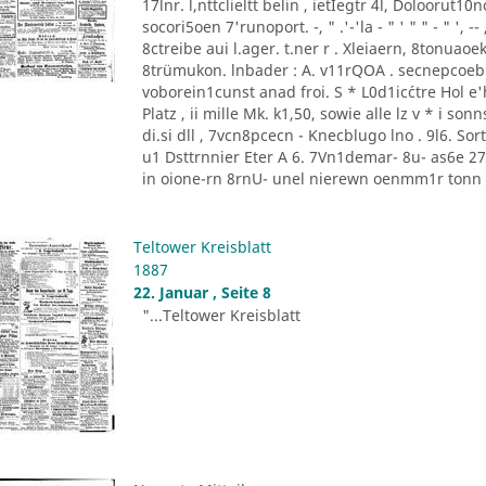
17lnr. l,nttclieltt belin , ietIegtr 4l, Doloorut1
socori5oen 7'runoport. -, " .'-'la - " ' " " - " '
8ctreibe aui l.ager. t.ner r . Xleiaern, 8tonu
8trümukon. lnbader : A. v11rQOA . secnepcoeb
voborein1cunst anad froi. S * L0d1ic´ctre Hol e'he
Platz , ii mille Mk. k1,50, sowie alle lz v * i 
di.si dll , 7vcn8pcecn - Knecblugo lno . 9l6. Sor
u1 Dsttrnnier Eter A 6. 7Vn1demar- 8u- as6e 27 [
in oione-rn 8rnU- unel nierewn oenmm1r tonn P
Teltower Kreisblatt
1887
22. Januar , Seite 8
"...Teltower Kreisblatt