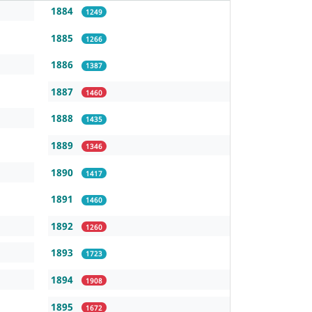
1884
1249
1885
1266
1886
1387
1887
1460
1888
1435
1889
1346
1890
1417
1891
1460
1892
1260
1893
1723
1894
1908
1895
1672