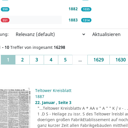
1882
550
1035
1883
551
1314
Aktualisieren
rung:
1 - 10
Treffer von insgesamt
16298
(current)
1
2
3
4
5
...
1629
1630
Teltower Kreisblatt
1887
22. Januar , Seite 3
"...Teltower Kreisblattv A * AA v " A " " K / v - . . . -r
1 .D S - Heilage zu issr. S des Teltower lreisbl 
doerigen großen FabrikEtablissement auf noch n
ganz kurzer Zeit allen Fabrikgebäuden mitthei