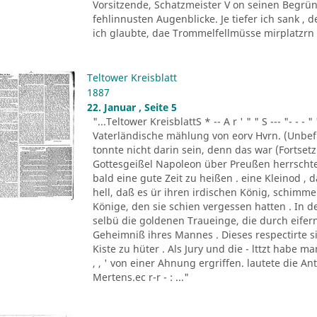
Vorsitzende, Schatzmeister V on seinen Begrün
fehlinnusten Augenblicke. Je tiefer ich sank ,
ich glaubte, dae Trommelfellmüsse mirplatzrn . 
Teltower Kreisblatt
1887
22. Januar , Seite 5
"...Teltower KreisblattS * -- A r ' " " S --- "- - - " '
Vaterländische mählung von eorv Hvrn. (Unbefu
tonnte nicht darin sein, denn das war (Fortsetzu
Gottesgeißel Napoleon über Preußen herrscht
bald eine gute Zeit zu heißen . eine Kleinod ,
hell, daß es ür ihren irdischen König, schim
Könige, den sie schien vergessen hatten . In d
selbü die goldenen Traueinge, die durch eifern
Geheimniß ihres Mannes . Dieses respectirte si
Kiste zu hüter . Als Jury und die - lttzt habe 
, , ' von einer Ahnung ergriffen. lautete die A
Mertens.ec r-r - : ..."