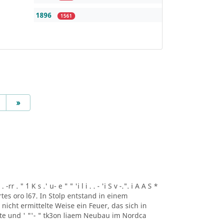
1896
1561
Next
»
r . " ´1 K s .' u- e " " 'i l i . . - 'i S v -.". i A A S *
artes oro l67. In Stolp entstand in einem
icht ermittelte Weise ein Feuer, das sich in
lte und ' "'- " tk3on liaem Neubau im Nordca