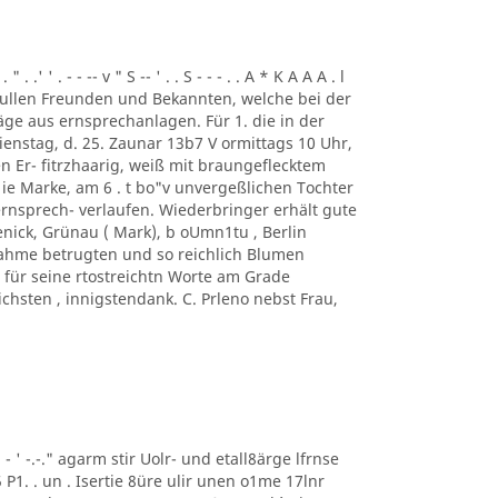
. .' ' . - - -- v " S -- ' . . S - - - . . A * K A A A . l
ung. ullen Freunden und Bekannten, welche bei der
ge aus ernsprechanlagen. Für 1. die in der
enstag, d. 25. Zaunar 13b7 V ormittags 10 Uhr,
en Er- fitrzhaarig, weiß mit braungeflecktem
e Marke, am 6 . t bo"v unvergeßlichen Tochter
rnsprech- verlaufen. Wiederbringer erhält gute
enick, Grünau ( Mark), b oUmn1tu , Berlin
ilnahme betrugten und so reichlich Blumen
für seine rtostreichtn Worte am Grade
chsten , innigstendank. C. Prleno nebst Frau,
 ' ' - ' -.-." agarm stir Uolr- und etall8ärge lfrnse
5 P1. . un . Isertie 8üre ulir unen o1me 17lnr