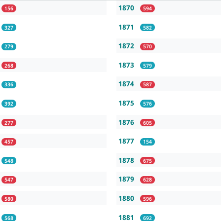
1870
156
594
1871
327
582
1872
279
570
1873
268
579
1874
336
587
1875
392
576
1876
277
605
1877
457
154
1878
548
675
1879
547
628
1880
580
596
1881
568
692