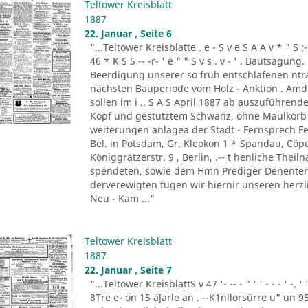
Teltower Kreisblatt
1887
22. Januar , Seite 6
"...Teltower Kreisblatte . e - S v e S A A v * " S :- . " 
46 * K S S -- -r- ' e " " S v s . v - ' . Bautsag
Beerdigung unserer so früh entschlafenen nträ
nächsten Bauperiode vom Holz - Anktion . Amdi
sollen im i .. S A S April 1887 ab auszuführend
Kopf und gestutztem Schwanz, ohne Maulkorb i
weiterungen anlagea der Stadt - Fernsprech Fe
Bel. in Potsdam, Gr. Kleokon 1 * Spandau, Cöp
Königgrätzerstr. 9 , Berlin, .-- t henliche The
spendeten, sowie dem Hmn Prediger Denenter 
derverewigten fugen wir hiernir unseren herzli
Neu - Kam ..."
Teltower Kreisblatt
1887
22. Januar , Seite 7
"...Teltower KreisblattS v 47 '- -- - " ' ' - - - ' -.
8Tre e- on 15 äJarle an . --K1nllorsürre u" un 9