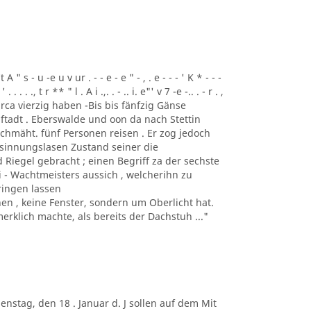
t A " s - u -e u v ur . - - e - e " - , . e - - - ' K * - - -
 . . . . ., t r ** " l . A i .,. . - .. i. e"' v 7 -e -.. . - r . ,
 und circa vierzig haben -Bis bis fänfzig Gänse
ftadt . Eberswalde und oon da nach Stettin
chmäht. fünf Personen reisen . Er zog jedoch
esinnungslasen Zustand seiner die
Riegel gebracht ; einen Begriff za der sechste
ei - Wachtmeisters aussich , welcherihn zu
ringen lassen
 , keine Fenster, sondern um Oberlicht hat.
rklich machte, als bereits der Dachstuh ..."
. Dienstag, den 18 . Januar d. J sollen auf dem Mit