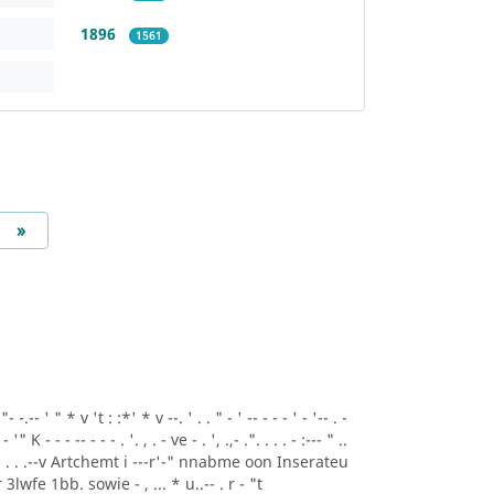
1896
1561
Next
»
.-- ' " * v 't : :*' * v --. ' . . " - ' -- - - - ' - '-- . -
- '" K - - - -- - - - . '. , . - ve - . ', .,- .". . . . - :--- " ..
A* ' . . .--v Artchemt i ---r'-" nnabme oon Inserateu
lwfe 1bb. sowie - , ... * u..-- . r - "t