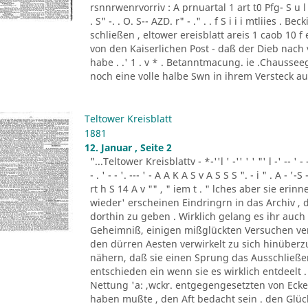
rsnnrwenrvorriv : A prnuartal 1 art t0 Pfg- S u l 
. S" -. . O. S-- AZD. r" - ." . . f S i i i mtliies 
schließen , eltower ereisblatt areis 1 caob 10 
von den Kaiserlichen Post - daß der Dieb nach
habe . .' 1 . v * . Betanntmacung. ie .Chausseeg
noch eine volle halbe Swn in ihrem Versteck a
Teltower Kreisblatt
1881
12. Januar , Seite 2
"...Teltower Kreisblattv - *-''l ' -'' ' ' "' l -' -- ' - - '. - 
- . ' - - '. --- ' - A A K A S v A S S S ". - i " . A - '-S 
rt h S 14 A v "" , " iem t . " lches aber sie eri
wieder' erscheinen Eindringrn in das Archiv ,
dorthin zu geben . Wirklich gelang es ihr auc
Geheimniß, einigen mißglückten Versuchen ven
den dürren Aesten verwirkelt zu sich hinüber
nähern, daß sie einen Sprung das Ausschließe
entschieden ein wenn sie es wirklich entdeelt .
Nettung 'a: ,wckr. entgegengesetzten von Ec
haben mußte , den Aft bedacht sein . den Glück