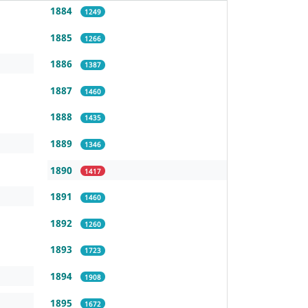
1884
1249
1885
1266
1886
1387
1887
1460
1888
1435
1889
1346
1890
1417
1891
1460
1892
1260
1893
1723
1894
1908
1895
1672