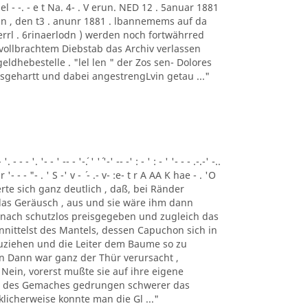
el - -. - e t Na. 4- . V erun. NED 12 . 5anuar 1881
. Beckin , den t3 . anunr 1881 . lbannemems auf da
f errl . 6rinaerlodn ) werden noch fortwährred
 vollbrachtem Diebstab das Archiv verlassen
eldhebestelle . "lel len " der Zos sen- Dolores
usgehartt und dabei angestrengLvin getau ..."
- - '. '- - ' -- - '-´. ' '´ '-' -- -' : - ' : - ' '- - - .-.-' -..
-r '- - - "- . ' S -' v - ´ - .- v- :e- t r A AA K hae - . 'O
nnerte sich ganz deutlich , daß, bei Ränder
 das Geräusch , aus und sie wäre ihm dann
h nach schutzlos preisgegeben und zugleich das
nittelst des Mantels, dessen Capuchon sich in
zuziehen und die Leiter dem Baume so zu
n Dann war ganz der Thür verursacht ,
 Nein, vorerst mußte sie auf ihre eigene
ke des Gemaches gedrungen schwerer das
licherweise konnte man die Gl ..."