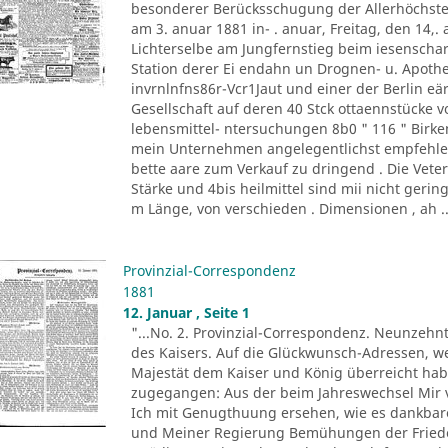
besonderer Berücksschugung der Allerhöchste
am 3. anuar 1881 in- . anuar, Freitag, den 14,.
Lichterselbe am Jungfernstieg beim iesenschar
Station derer Ei endahn un Drognen- u. Apot
invrnlnfns86r-Vcr1Jaut und einer der Berlin eär
Gesellschaft auf deren 40 Stck ottaennstücke von
lebensmittel- ntersuchungen 8b0 " 116 " Birke
mein Unternehmen angelegentlichst empfehle, v
bette aare zum Verkauf zu dringend . Die Vete
Stärke und 4bis heilmittel sind mii nicht gerin
m Länge, von verschieden . Dimensionen , ah ..
Provinzial-Correspondenz
1881
12. Januar , Seite 1
"...No. 2. Provinzial-Correspondenz. Neunzehn
des Kaisers. Auf die Glückwunsch-Adressen, we
Majestät dem Kaiser und König überreicht hab
zugegangen: Aus der beim Jahreswechsel Mir
Ich mit Genugthuung ersehen, wie es dankba
und Meiner Regierung Bemühungen der Friede 