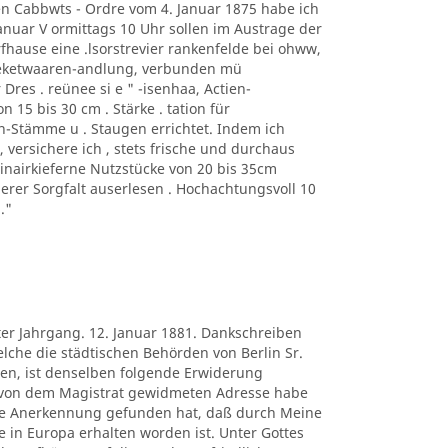
n Cabbwts - Ordre vom 4. Januar 1875 habe ich
 anuar V ormittags 10 Uhr sollen im Austrage der
fhause eine .lsorstrevier rankenfelde bei ohww,
heketwaaren-andlung, verbunden mü
 Dres . reünee si e " -isenhaa, Actien-
 15 bis 30 cm . Stärke . tation für
n-Stämme u . Staugen errichtet. Indem ich
ersichere ich , stets frische und durchaus
rinairkieferne Nutzstücke von 20 bis 35cm
gerer Sorgfalt auserlesen . Hochachtungsvoll 10
."
ter Jahrgang. 12. Januar 1881. Dankschreiben
lche die städtischen Behörden von Berlin Sr.
en, ist denselben folgende Erwiderung
 von dem Magistrat gewidmeten Adresse habe
re Anerkennung gefunden hat, daß durch Meine
in Europa erhalten worden ist. Unter Gottes