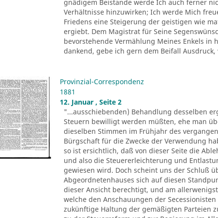
gnädigem Beistande werde Ich auch ferner nich
Verhältnisse hinzuwirken; Ich werde Mich fre
Friedens eine Steigerung der geistigen wie ma
ergiebt. Dem Magistrat für Seine Segenswünsch
bevorstehende Vermählung Meines Enkels in he
dankend, gebe ich gern dem Beifall Ausdruck, 
Provinzial-Correspondenz
1881
12. Januar , Seite 2
"...ausschiebenden) Behandlung desselben erg
Steuern bewilligt werden müßten, ehe man üb
dieselben Stimmen im Frühjahr des vergangen
Bürgschaft für die Zwecke der Verwendung ha
so ist ersichtlich, daß von dieser Seite die A
und also die Steuererleichterung und Entlas
gewiesen wird. Doch scheint uns der Schluß üb
Abgeordnetenhauses sich auf diesen Standpunkt 
dieser Ansicht berechtigt, und am allerwenigs
welche den Anschauungen der Secessionisten s
zukünftige Haltung der gemäßigten Parteien