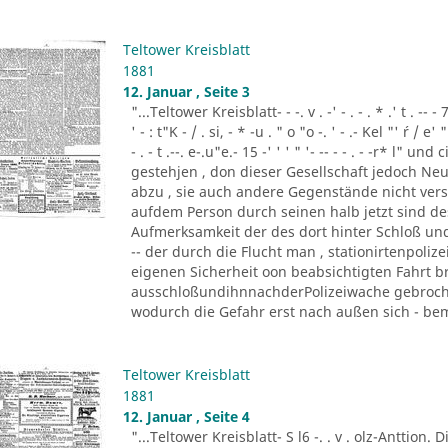
Teltower Kreisblatt
1881
12. Januar , Seite 3
"...Teltower Kreisblatt- - -. v . -' - . - . * .' t . -- - 7
' - : t"K - / . si, - * -u . " o "o -. ' - .- Kel "' ´r / e' " '
- . - t .--. e-.u"e.- 15 -' ' ' " '- -- - - . - -r* l"
gestehjen , don dieser Gesellschaft jedoch Neu
abzu , sie auch andere Gegenstände nicht vers
aufdem Person durch seinen halb jetzt sind d
Aufmerksamkeit der des dort hinter Schloß und 
-- der durch die Flucht man , stationirtenpoliz
eigenen Sicherheit oon beabsichtigten Fahrt b
ausschloßundihnnachderPolizeiwache gebrochen
wodurch die Gefahr erst nach außen sich - beme
Teltower Kreisblatt
1881
12. Januar , Seite 4
"...Teltower Kreisblatt- S l6 -. . v . olz-Anttion