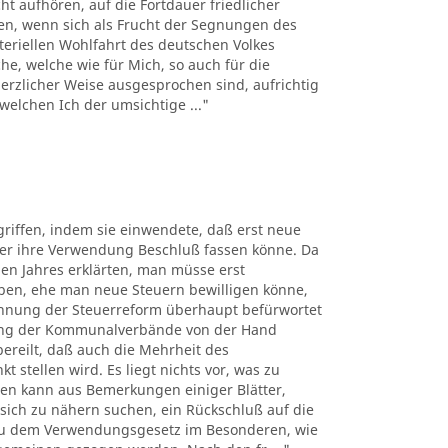
t aufhören, auf die Fortdauer friedlicher
uen, wenn sich als Frucht der Segnungen des
teriellen Wohlfahrt des deutschen Volkes
e, welche wie für Mich, so auch für die
rzlicher Weise ausgesprochen sind, aufrichtig
welchen Ich der umsichtige ..."
riffen, indem sie einwendete, daß erst neue
er ihre Verwendung Beschluß fassen könne. Da
en Jahres erklärten, man müsse erst
ben, ehe man neue Steuern bewilligen könne,
blehnung der Steuerreform überhaupt befürwortet
tung der Kommunalverbände von der Hand
ereilt, daß auch die Mehrheit des
stellen wird. Es liegt nichts vor, was zu
ten kann aus Bemerkungen einiger Blätter,
ich zu nähern suchen, ein Rückschluß auf die
 zu dem Verwendungsgesetz im Besonderen, wie