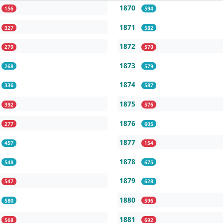
1870
156
594
1871
327
582
1872
279
570
1873
268
579
1874
336
587
1875
392
576
1876
277
605
1877
457
154
1878
548
675
1879
547
628
1880
580
596
1881
568
692