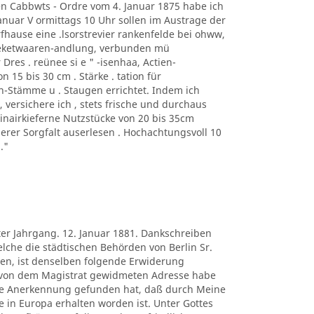
n Cabbwts - Ordre vom 4. Januar 1875 habe ich
 anuar V ormittags 10 Uhr sollen im Austrage der
fhause eine .lsorstrevier rankenfelde bei ohww,
heketwaaren-andlung, verbunden mü
 Dres . reünee si e " -isenhaa, Actien-
 15 bis 30 cm . Stärke . tation für
n-Stämme u . Staugen errichtet. Indem ich
ersichere ich , stets frische und durchaus
rinairkieferne Nutzstücke von 20 bis 35cm
gerer Sorgfalt auserlesen . Hochachtungsvoll 10
."
ter Jahrgang. 12. Januar 1881. Dankschreiben
lche die städtischen Behörden von Berlin Sr.
en, ist denselben folgende Erwiderung
 von dem Magistrat gewidmeten Adresse habe
re Anerkennung gefunden hat, daß durch Meine
in Europa erhalten worden ist. Unter Gottes