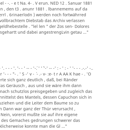
el - -. - e t Na. 4- . V erun. NED 12 . 5anuar 1881
. Beckin , den t3 . anunr 1881 . lbannemems auf da
f errl . 6rinaerlodn ) werden noch fortwährred
 vollbrachtem Diebstab das Archiv verlassen
eldhebestelle . "lel len " der Zos sen- Dolores
usgehartt und dabei angestrengLvin getau ..."
- - '. '- - ' -- - '-´. ' '´ '-' -- -' : - ' : - ' '- - - .-.-' -..
-r '- - - "- . ' S -' v - ´ - .- v- :e- t r A AA K hae - . 'O
nnerte sich ganz deutlich , daß, bei Ränder
 das Geräusch , aus und sie wäre ihm dann
h nach schutzlos preisgegeben und zugleich das
nittelst des Mantels, dessen Capuchon sich in
zuziehen und die Leiter dem Baume so zu
n Dann war ganz der Thür verursacht ,
 Nein, vorerst mußte sie auf ihre eigene
ke des Gemaches gedrungen schwerer das
licherweise konnte man die Gl ..."