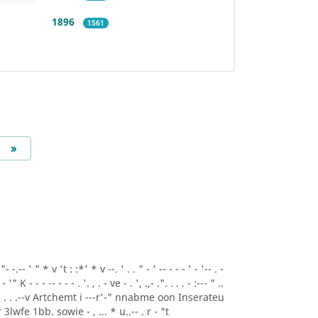
1896
1561
Next
»
.-- ' " * v 't : :*' * v --. ' . . " - ' -- - - - ' - '-- . -
- '" K - - - -- - - - . '. , . - ve - . ', .,- .". . . . - :--- " ..
A* ' . . .--v Artchemt i ---r'-" nnabme oon Inserateu
lwfe 1bb. sowie - , ... * u..-- . r - "t