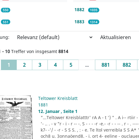
1882
550
1035
1883
551
1314
Aktualisieren
rung:
1 - 10
Treffer von insgesamt
8814
(current)
1
2
3
4
5
...
881
882
Teltower Kreisblatt
1881
12. Januar , Seite 1
"...Teltower Kreisblatttr' rA A - t ') " . A i-- rtiir - "- -
'- .. . - v "r - i - r -- -. S - - - -r -e.- -r - - -- . r - . ---- 
k7- -'/ - -r - S S S. , : - e. Te ltol verreibla S S 
och8 u. 3onnaöend8. - i. ort 4- eeline - ouclauer 3