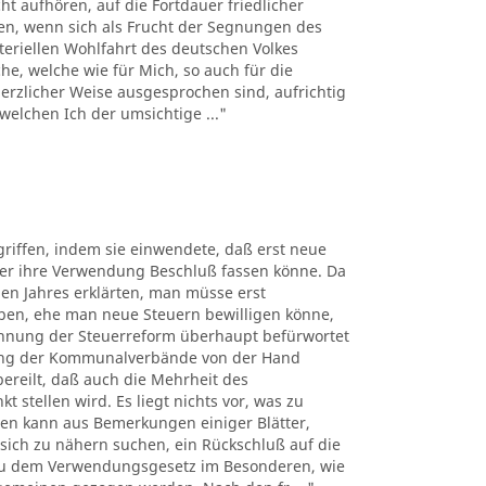
t aufhören, auf die Fortdauer friedlicher
uen, wenn sich als Frucht der Segnungen des
teriellen Wohlfahrt des deutschen Volkes
e, welche wie für Mich, so auch für die
rzlicher Weise ausgesprochen sind, aufrichtig
welchen Ich der umsichtige ..."
riffen, indem sie einwendete, daß erst neue
er ihre Verwendung Beschluß fassen könne. Da
en Jahres erklärten, man müsse erst
ben, ehe man neue Steuern bewilligen könne,
blehnung der Steuerreform überhaupt befürwortet
tung der Kommunalverbände von der Hand
ereilt, daß auch die Mehrheit des
stellen wird. Es liegt nichts vor, was zu
ten kann aus Bemerkungen einiger Blätter,
ich zu nähern suchen, ein Rückschluß auf die
 zu dem Verwendungsgesetz im Besonderen, wie