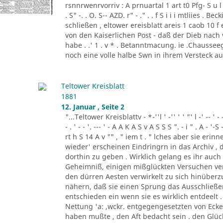
rsnnrwenrvorriv : A prnuartal 1 art t0 Pfg- S u l 
. S" -. . O. S-- AZD. r" - ." . . f S i i i mtliies 
schließen , eltower ereisblatt areis 1 caob 10 
von den Kaiserlichen Post - daß der Dieb nach
habe . .' 1 . v * . Betanntmacung. ie .Chausseeg
noch eine volle halbe Swn in ihrem Versteck a
Teltower Kreisblatt
1881
12. Januar , Seite 2
"...Teltower Kreisblattv - *-''l ' -'' ' ' "' l -' -- ' - - '. - 
- . ' - - '. --- ' - A A K A S v A S S S ". - i " . A - '-S 
rt h S 14 A v "" , " iem t . " lches aber sie eri
wieder' erscheinen Eindringrn in das Archiv ,
dorthin zu geben . Wirklich gelang es ihr auc
Geheimniß, einigen mißglückten Versuchen ven
den dürren Aesten verwirkelt zu sich hinüber
nähern, daß sie einen Sprung das Ausschließe
entschieden ein wenn sie es wirklich entdeelt .
Nettung 'a: ,wckr. entgegengesetzten von Ec
haben mußte , den Aft bedacht sein . den Glück