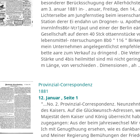
besonderer Berücksschugung der Allerhöchste
am 3. anuar 1881 in- . anuar, Freitag, den 14,.
Lichterselbe am Jungfernstieg beim iesenschar
Station derer Ei endahn un Drognen- u. Apot
invrnlnfns86r-Vcr1Jaut und einer der Berlin eär
Gesellschaft auf deren 40 Stck ottaennstücke von
lebensmittel- ntersuchungen 8b0 " 116 " Birke
mein Unternehmen angelegentlichst empfehle, v
bette aare zum Verkauf zu dringend . Die Vete
Stärke und 4bis heilmittel sind mii nicht gerin
m Länge, von verschieden . Dimensionen , ah ..
Provinzial-Correspondenz
1881
12. Januar , Seite 1
"...No. 2. Provinzial-Correspondenz. Neunzehn
des Kaisers. Auf die Glückwunsch-Adressen, we
Majestät dem Kaiser und König überreicht hab
zugegangen: Aus der beim Jahreswechsel Mir
Ich mit Genugthuung ersehen, wie es dankba
und Meiner Regierung Bemühungen der Friede 