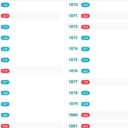
1870
156
594
1871
327
582
1872
279
570
1873
268
579
1874
336
587
1875
392
576
1876
277
605
1877
457
154
1878
548
675
1879
547
628
1880
580
596
1881
568
692