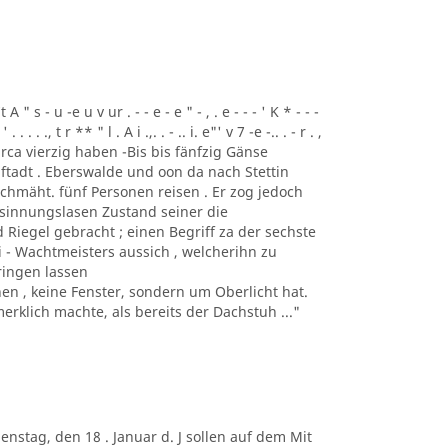
t A " s - u -e u v ur . - - e - e " - , . e - - - ' K * - - -
 . . . . ., t r ** " l . A i .,. . - .. i. e"' v 7 -e -.. . - r . ,
 und circa vierzig haben -Bis bis fänfzig Gänse
ftadt . Eberswalde und oon da nach Stettin
chmäht. fünf Personen reisen . Er zog jedoch
esinnungslasen Zustand seiner die
Riegel gebracht ; einen Begriff za der sechste
ei - Wachtmeisters aussich , welcherihn zu
ringen lassen
 , keine Fenster, sondern um Oberlicht hat.
rklich machte, als bereits der Dachstuh ..."
. Dienstag, den 18 . Januar d. J sollen auf dem Mit