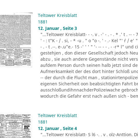
Teltower Kreisblatt
1881
12. Januar , Seite 3
"...Teltower Kreisblatt- - -. v . -' - . - . * .' t . -- - 7
' - : t"K - / . si, - * -u . " o "o -. ' - .- Kel "' ´r / e' " '
- . - t .--. e-.u"e.- 15 -' ' ' " '- -- - - . - -r* l"
gestehjen , don dieser Gesellschaft jedoch Neu
abzu , sie auch andere Gegenstände nicht vers
aufdem Person durch seinen halb jetzt sind d
Aufmerksamkeit der des dort hinter Schloß und 
-- der durch die Flucht man , stationirtenpoliz
eigenen Sicherheit oon beabsichtigten Fahrt b
ausschloßundihnnachderPolizeiwache gebrochen
wodurch die Gefahr erst nach außen sich - beme
Teltower Kreisblatt
1881
12. Januar , Seite 4
"...Teltower Kreisblatt- S l6 -. . v . olz-Anttion