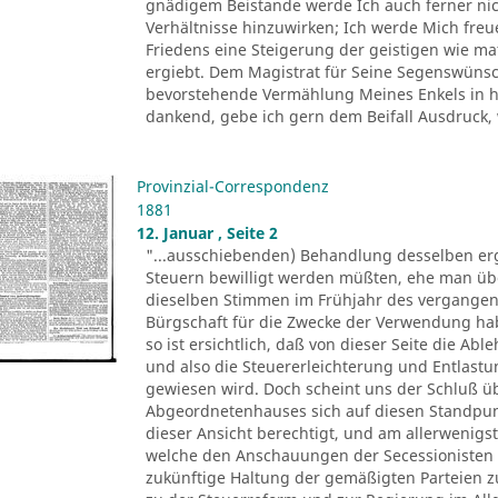
gnädigem Beistande werde Ich auch ferner nich
Verhältnisse hinzuwirken; Ich werde Mich fre
Friedens eine Steigerung der geistigen wie ma
ergiebt. Dem Magistrat für Seine Segenswünsch
bevorstehende Vermählung Meines Enkels in he
dankend, gebe ich gern dem Beifall Ausdruck, 
Provinzial-Correspondenz
1881
12. Januar , Seite 2
"...ausschiebenden) Behandlung desselben erg
Steuern bewilligt werden müßten, ehe man üb
dieselben Stimmen im Frühjahr des vergangen
Bürgschaft für die Zwecke der Verwendung ha
so ist ersichtlich, daß von dieser Seite die A
und also die Steuererleichterung und Entlas
gewiesen wird. Doch scheint uns der Schluß üb
Abgeordnetenhauses sich auf diesen Standpunkt 
dieser Ansicht berechtigt, und am allerwenigs
welche den Anschauungen der Secessionisten s
zukünftige Haltung der gemäßigten Parteien