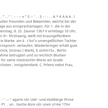
. .' ' . - - -- v " S -- ' . . S - - - . . A * K A A A . l
ung. ullen Freunden und Bekannten, welche bei der
ge aus ernsprechanlagen. Für 1. die in der
enstag, d. 25. Zaunar 13b7 V ormittags 10 Uhr,
en Er- fitrzhaarig, weiß mit braungeflecktem
e Marke, am 6 . t bo"v unvergeßlichen Tochter
rnsprech- verlaufen. Wiederbringer erhält gute
enick, Grünau ( Mark), b oUmn1tu , Berlin
ilnahme betrugten und so reichlich Blumen
für seine rtostreichtn Worte am Grade
chsten , innigstendank. C. Prleno nebst Frau,
 ' ' - ' -.-." agarm stir Uolr- und etall8ärge lfrnse
5 P1. . un . Isertie 8üre ulir unen o1me 17lnr