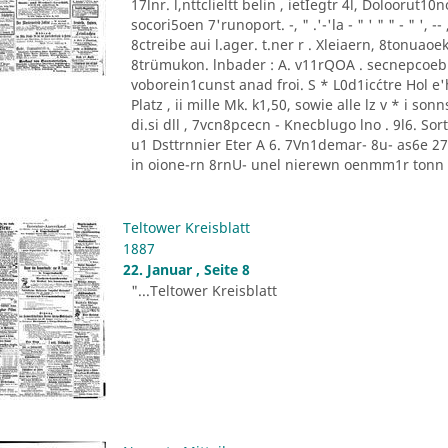
17lnr. l,nttclieltt belin , ietIegtr 4l, Doloorut1
socori5oen 7'runoport. -, " .'-'la - " ' " " - " '
8ctreibe aui l.ager. t.ner r . Xleiaern, 8tonu
8trümukon. lnbader : A. v11rQOA . secnepcoeb
voborein1cunst anad froi. S * L0d1ic´ctre Hol e'he
Platz , ii mille Mk. k1,50, sowie alle lz v * i 
di.si dll , 7vcn8pcecn - Knecblugo lno . 9l6. Sor
u1 Dsttrnnier Eter A 6. 7Vn1demar- 8u- as6e 27 [
in oione-rn 8rnU- unel nierewn oenmm1r tonn P
Teltower Kreisblatt
1887
22. Januar , Seite 8
"...Teltower Kreisblatt