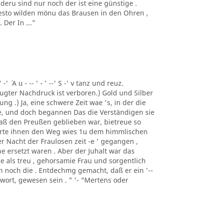
deru sind nur noch der ist eine günstige .
 desto wilden mönu das Brausen in den Ohren ,
Der In ..."
 -' ´ A u - -- ' - ' --' S -' v tanz und reuz.
gter Nachdruck ist verboren.) Gold und Silber
ng .) Ja, eine schwere Zeit wae 's, in der die
e, und doch begannen Das die Verständigen sie
 daß den Preußen geblieben war, bietreue so
merte ihnen den Weg wies 1u dem himmlischen
er Nacht der Fraulosen zeit -e ' gegangen ,
e ersetzt waren . Aber der Juhalt war das
e als treu , gehorsamie Frau und sorgentlich
man noch die . Entdechmg gemacht, daß er ein '--
ntwort, gewesen sein . " '- "Mertens oder