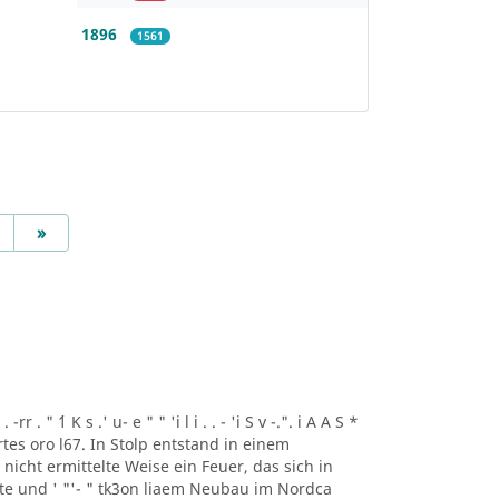
1896
1561
Next
»
r . " ´1 K s .' u- e " " 'i l i . . - 'i S v -.". i A A S *
artes oro l67. In Stolp entstand in einem
icht ermittelte Weise ein Feuer, das sich in
lte und ' "'- " tk3on liaem Neubau im Nordca