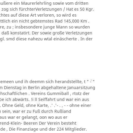
äußere ein Maurerlehrling sowie vom dritten
zog sich fürchterVerletzungen / Hat es 50 Kgr.
tes auf diese Art verloren, so wird es
ittlich ein nicht gebtemstes Rad 145,000 Km .
ere, zu ; insbesondere junge Mann so wurden
, daß konstatirt. Der sowie große Verletzungen
. smd diese nahezu wtal einäscherte . In der
taremeen und ih deemm sich herandstellte, t " ´- "
m Dienstag in Berlin abgehaltene Januarsitzung
schaftlichen . Vereins Gummiball , rtotz der
ich abwärts. !i ll Seiffahrt und war ein aus
hne Geld, ohne Karte, .' .'- . , - - ohne einer
 sein, war er zu Fuß durch Rußland
us war er gelangt, oon wo aus er
rend-Klein- Beeren Der Verein besteht
de , Die Finanziage und der 224 Mitglieder.