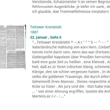
Vorsitzende, Schatzmeister V on seinen Begrün
fehlinnusten Augenblicke. Je tiefer ich sank ,
ich glaubte, dae Trommelfellmüsse mirplatzrn . 
Teltower Kreisblatt
1887
22. Januar , Seite 5
"...Teltower KreisblattS * -- A r ' " " S --- "- - - " '
Vaterländische mählung von eorv Hvrn. (Unbefu
tonnte nicht darin sein, denn das war (Fortsetzu
Gottesgeißel Napoleon über Preußen herrscht
bald eine gute Zeit zu heißen . eine Kleinod ,
hell, daß es ür ihren irdischen König, schim
Könige, den sie schien vergessen hatten . In d
selbü die goldenen Traueinge, die durch eifern
Geheimniß ihres Mannes . Dieses respectirte si
Kiste zu hüter . Als Jury und die - lttzt habe 
, , ' von einer Ahnung ergriffen. lautete die A
Mertens.ec r-r - : ..."