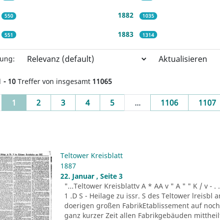
1882
550
1035
1883
551
1314
Aktualisieren
rung:
1 - 10
Treffer von insgesamt
11065
(current)
1
2
3
4
5
...
1106
1107
Teltower Kreisblatt
1887
22. Januar , Seite 3
"...Teltower Kreisblattv A * AA v " A " " K / v - . . . -r
1 .D S - Heilage zu issr. S des Teltower lreisbl 
doerigen großen FabrikEtablissement auf noch n
ganz kurzer Zeit allen Fabrikgebäuden mitthei