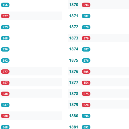
1870
156
594
1871
327
582
1872
279
570
1873
268
579
1874
336
587
1875
392
576
1876
277
605
1877
457
154
1878
548
675
1879
547
628
1880
580
596
1881
568
692