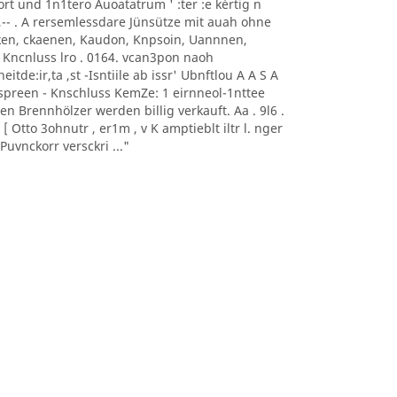
0nort und 1n1tero Auoatatrum ' :ter :e kèrtig n
, -- ,-- . A rersemlessdare Jünsütze mit auah ohne
aoeken, ckaenen, Kaudon, Knpsoin, Uannnen,
 Kncnluss lro . 0164. vcan3pon naoh
itde:ir,ta ,st -Isntiile ab issr' Ubnftlou A A S A
sonnspreen - Knschluss KemZe: 1 eirnneol-1nttee
ten Brennhölzer werden billig verkauft. Aa . 9l6 .
 Otto 3ohnutr , er1m , v K amptieblt iltr l. nger
uvnckorr versckri ..."