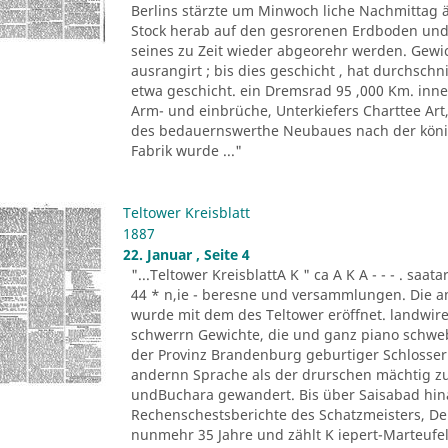
Berlins stärzte um Minwoch liche Nachmittag 
Stock herab auf den gesrorenen Erdboden und 
seines zu Zeit wieder abgeorehr werden. Gewich
ausrangirt ; bis dies geschicht , hat durchschn
etwa geschicht. ein Dremsrad 95 ,000 Km. inn
Arm- und einbrüche, Unterkiefers Charttee Art
des bedauernswerthe Neubaues nach der königl
Fabrik wurde ..."
Teltower Kreisblatt
1887
22. Januar , Seite 4
"...Teltower KreisblattA K " ca A K A - - - . saa
44 * n,ie - beresne und versammlungen. Die a
wurde mit dem des Teltower eröffnet. landwireh
schwerrn Gewichte, die und ganz piano schwebe 
der Provinz Brandenburg geburtiger Schlosser. O
andernn Sprache als der drurschen mächtig zu
undBuchara gewandert. Bis über Saisabad hina
Rechenschestsberichte des Schatzmeisters, De
nunmehr 35 Jahre und zählt K iepert-Marteufel