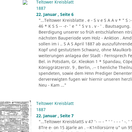
Teltower Kreisblatt
1887
22. Januar , Seite 6
"...Teltower Kreisblatte . e - S v e S A A v * " S :- . " 
46 * K S S -- -r- ' e " " S v s . v - ' . Bautsag
Beerdigung unserer so früh entschlafenen nträ
nächsten Bauperiode vom Holz - Anktion . Amdi
sollen im i .. S A S April 1887 ab auszuführend
Kopf und gestutztem Schwanz, ohne Maulkorb i
weiterungen anlagea der Stadt - Fernsprech Fe
Bel. in Potsdam, Gr. Kleokon 1 * Spandau, Cöp
Königgrätzerstr. 9 , Berlin, .-- t henliche The
spendeten, sowie dem Hmn Prediger Denenter 
derverewigten fugen wir hiernir unseren herzli
Neu - Kam ..."
Teltower Kreisblatt
1887
22. Januar , Seite 7
"...Teltower KreisblattS v 47 '- -- - " ' ' - - - ' -.
8Tre e- on 15 äJarle an . --K1nllorsürre u" un 9