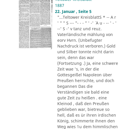
1887
22. Januar , Seite 5
"...Teltower KreisblattS * -- A r
' " " S --- "- - - " ' -' ´ A u - -- ' - '
--' S -' v tanz und reuz.
Vaterländische mählung von
eorv Hvrn. (Unbefugter
Nachdruck ist verboren.) Gold
und Silber tonnte nicht darin
sein, denn das war
(Fortsetzung .) Ja, eine schwere
Zeit wae 's, in der die
Gottesgeißel Napoleon über
Preußen herrschte, und doch
begannen Das die
Verständigen sie bald eine
gute Zeit zu heißen . eine
Kleinod , daß den Preußen
geblieben war, bietreue so
hell, daß es ür ihren irdischen
König, schimmerte ihnen den
Weg wies 1u dem himmlischen