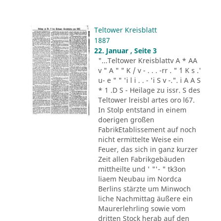
Teltower Kreisblatt
1887
22. Januar , Seite 3
"...Teltower Kreisblattv A * AA
v " A " " K / v - . . . -rr . " ´1 K s .'
u- e " " 'i l i . . - 'i S v -.". i A A S
* 1 .D S - Heilage zu issr. S des
Teltower lreisbl artes oro l67.
In Stolp entstand in einem
doerigen großen
FabrikEtablissement auf noch
nicht ermittelte Weise ein
Feuer, das sich in ganz kurzer
Zeit allen Fabrikgebäuden
mittheilte und ' "'- " tk3on
liaem Neubau im Nordca
Berlins stärzte um Minwoch
liche Nachmittag äußere ein
Maurerlehrling sowie vom
dritten Stock herab auf den