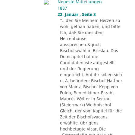
Neueste Mitteilungen
1887
22. Januar , Seite 3
"...den Sie Meinem Herzen so
wohl gethan haben, und bitte
Ich, daß Sie dies dem
Herrenhause
aussprechen.&quot;
Bischofswahl in Breslau. Das
Domcapitel hat die
Candidatenliste aufgestellt
und der Regierung
eingereicht. Auf ihr sollen sich
u. A. befinden: Bischof Haffner
von Mainz, Bischof Kopp von
Fulda, Benediktiner-Erzabt
Maurus Wolter in Seckau
(Steiermark) Weihbischof
Gleich, der vom Kapitel für die
Zeit der Bischofsvacanz
erwählte, übrigens
hochbetagte Vicar. Die
„Germania&quot; hat sich