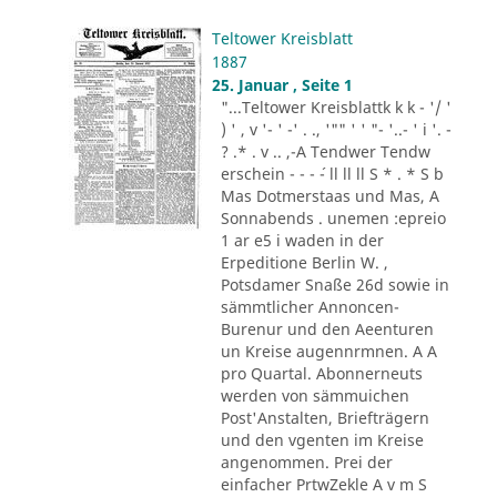
Teltower Kreisblatt
1887
25. Januar , Seite 1
"...Teltower Kreisblattk k k - '/ '
) ' , v '- ' -' . ., '"" ' ' "- '..- ' i '. -
? .* . v .. ,-A Tendwer Tendw
erschein - - - ´- ll ll ll S * . * S b
Mas Dotmerstaas und Mas, A
Sonnabends . unemen :epreio
1 ar e5 i waden in der
Erpeditione Berlin W. ,
Potsdamer Snaße 26d sowie in
sämmtlicher Annoncen-
Burenur und den Aeenturen
un Kreise augennrmnen. A A
pro Quartal. Abonnerneuts
werden von sämmuichen
Post'Anstalten, Briefträgern
und den vgenten im Kreise
angenommen. Prei der
einfacher PrtwZekle A v m S