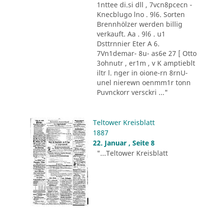
1nttee di.si dll , 7vcn8pcecn -
Knecblugo lno . 9l6. Sorten
Brennhölzer werden billig
verkauft. Aa . 9l6 . u1
Dsttrnnier Eter A 6.
7Vn1demar- 8u- as6e 27 [ Otto
3ohnutr , er1m , v K amptieblt
iltr l. nger in oione-rn 8rnU-
unel nierewn oenmm1r tonn
Puvnckorr versckri ..."
Teltower Kreisblatt
1887
22. Januar , Seite 8
"...Teltower Kreisblatt