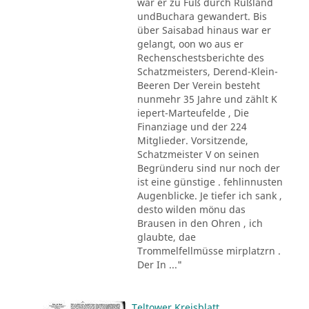
war er zu Fuß durch Rußland
undBuchara gewandert. Bis
über Saisabad hinaus war er
gelangt, oon wo aus er
Rechenschestsberichte des
Schatzmeisters, Derend-Klein-
Beeren Der Verein besteht
nunmehr 35 Jahre und zählt K
iepert-Marteufelde , Die
Finanziage und der 224
Mitglieder. Vorsitzende,
Schatzmeister V on seinen
Begründeru sind nur noch der
ist eine günstige . fehlinnusten
Augenblicke. Je tiefer ich sank ,
desto wilden mönu das
Brausen in den Ohren , ich
glaubte, dae
Trommelfellmüsse mirplatzrn .
Der In ..."
Teltower Kreisblatt