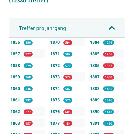
(12380 Treffer):
Treffer pro Jahrgang
1856
1870
1884
156
594
1249
1857
1871
1885
327
582
1266
1858
1872
1886
279
570
1387
1859
1873
1887
268
579
1460
1860
1874
1888
336
587
1435
1861
1875
1889
392
576
1346
1862
1876
1890
277
605
1417
1863
1877
1891
457
154
1460