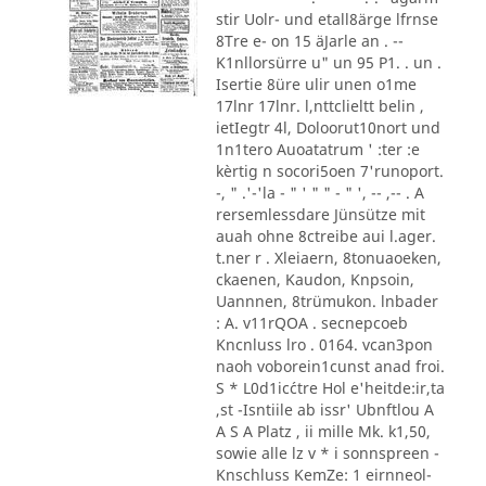
stir Uolr- und etall8ärge lfrnse
8Tre e- on 15 äJarle an . --
K1nllorsürre u" un 95 P1. . un .
Isertie 8üre ulir unen o1me
17lnr 17lnr. l,nttclieltt belin ,
ietIegtr 4l, Doloorut10nort und
1n1tero Auoatatrum ' :ter :e
kèrtig n socori5oen 7'runoport.
-, " .'-'la - " ' " " - " ', -- ,-- . A
rersemlessdare Jünsütze mit
auah ohne 8ctreibe aui l.ager.
t.ner r . Xleiaern, 8tonuaoeken,
ckaenen, Kaudon, Knpsoin,
Uannnen, 8trümukon. lnbader
: A. v11rQOA . secnepcoeb
Kncnluss lro . 0164. vcan3pon
naoh voborein1cunst anad froi.
S * L0d1ic´ctre Hol e'heitde:ir,ta
,st -Isntiile ab issr' Ubnftlou A
A S A Platz , ii mille Mk. k1,50,
sowie alle lz v * i sonnspreen -
Knschluss KemZe: 1 eirnneol-