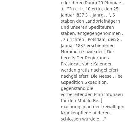
oder deren Raum 20 Pfmniae. .
.i . ""n e 1r. 10 erttn, den 25.
Januar l837 31. Jahrg. . ', S
staben den Landbriefnägern
und unseren Spediteuren
staben, entgegengenommen .
, zu richten . Potsdam, den 8 .
Januar 1887 erschienenen
Nummern sowie der [ Die
bereits Der Regierungs-
Präsidcat. von : Kalender
werden gratis nachgeliefert
nachgeliefert. Die Neese . : ee
Gxpedition Gxpedition.
gegenstand die
vorbereitenden Einrichtunaeu
für den Mobilu Be. [
machungsplan der freiwilligen
Krankenpflege bilderen.
schlossen wurde e ..."