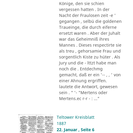
Könige, den sie schien
vergessen hatten . In der
Nacht der Fraulosen zeit -e '
gegangen , selbü die goldenen
Traueinge, die durch eiferne
ersetzt waren . Aber der Juhalt
war das Geheimniß ihres
Mannes . Dieses respectirte sie
als treu , gehorsamie Frau und
sorgentlich Kiste zu hüter . Als
Jury und die - lttzt habe man
noch die . Entdechmg
gemacht, daß er ein '-- , , ' von
einer Ahnung ergriffen.
lautete die Antwort, gewesen
sein . " '- "Mertens oder
Mertens.ec r-r - : ..."
Teltower Kreisblatt
1887
22. Januar , Seite 6