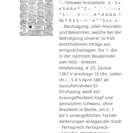
"...Teltower Kreisblatte . e - S v
e S A A v * " S :- . " . .' ' . - - -- v
" S -- ' . . S - - - . . A * K A A A . l
46 * K S S -- -r- ' e " " S v s . v -
' . Bautsagung. ullen Freunden
und Bekannten, welche bei der
Beerdigung unserer so früh
entschlafenen nträge aus
ernsprechanlagen. Für 1. die
in der nächsten Bauperiode
vom Holz - Anktion .
Amdienstag, d. 25. Zaunar
13b7 V ormittags 10 Uhr, sollen
im i .. S A S April 1887 ab
auszuführenden Er-
fitrzhaarig, weiß mit
braungeflecktem Kopf und
gestutztem Schwanz, ohne
Maulkorb ie Marke, am 6 . t
bo"v unvergeßlichen Tochter
weiterungen anlagea der Stadt
- Fernsprech Fernsprech-