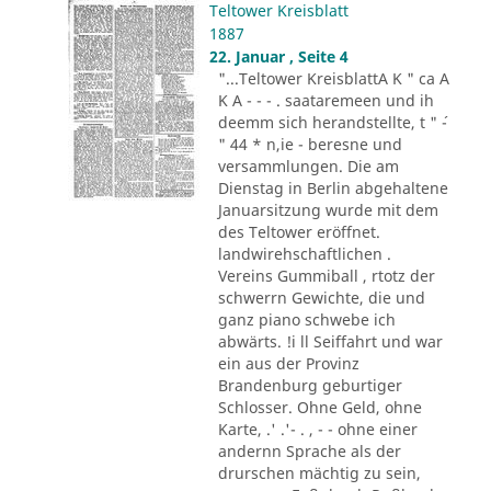
Teltower Kreisblatt
1887
22. Januar , Seite 4
"...Teltower KreisblattA K " ca A
K A - - - . saataremeen und ih
deemm sich herandstellte, t " ´-
" 44 * n,ie - beresne und
versammlungen. Die am
Dienstag in Berlin abgehaltene
Januarsitzung wurde mit dem
des Teltower eröffnet.
landwirehschaftlichen .
Vereins Gummiball , rtotz der
schwerrn Gewichte, die und
ganz piano schwebe ich
abwärts. !i ll Seiffahrt und war
ein aus der Provinz
Brandenburg geburtiger
Schlosser. Ohne Geld, ohne
Karte, .' .'- . , - - ohne einer
andernn Sprache als der
drurschen mächtig zu sein,