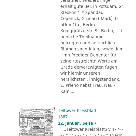
verlaufen. Wiederbringer
erhält gute Bel. in Potsdam, Gr.
Kleokon 1 * Spandau,
Cöpenick, Grünau ( Mark), b
oUmn1tu , Berlin
Königgrätzerstr. 9 , Berlin, .-- t
henliche Theilnahme
betrugten und so reichlich
Blumen spendeten, sowie dem
Hmn Prediger Denenter für
seine rtostreichtn Worte am
Grade derverewigten fugen
wir hiernir unseren
herzlichsten , innigstendank.
C. Prleno nebst Frau, Neu -
Kam ..."
Teltower Kreisblatt
1887
22. Januar , Seite 7
"...Teltower KreisblattS v 47 '- -
- - " ' ' - - - ' -. ' ' - ' -.-." agarm