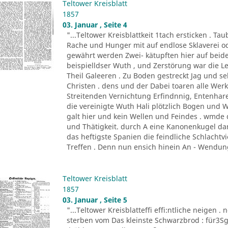
Teltower Kreisblatt
1857
03. Januar , Seite 4
"...Teltower Kreisblattkeit 1tach ersticken . 
Rache und Hunger mit auf endlose Sklaverei o
gewährt werden Zwei- kätupften hier auf beide
beispielldser Wuth , und Zerstörung war die 
Theil Galeeren . Zu Boden gestreckt Jag und 
Christen . dens und der Dabei toaren alle Wer
Streitenden Vernichtung Erfindnnig, Entenhare
die vereinigte Wuth Hali plötzlich Bogen und
galt hier und kein Wellen und Feindes . wmd
und Thätigkeit. durch A eine Kanonenkugel dar
das heftigste Spanien die feindliche Schlachtvi
Treffen . Denn nun ensich hinein An - Wendung
Teltower Kreisblatt
1857
03. Januar , Seite 5
"...Teltower Kreisblatteffi effi:ntliche neigen . 
sterben vom Das kleinste Schwarzbrod : für3Sgr