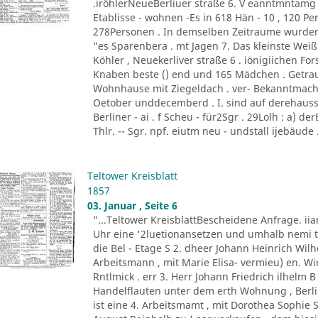
.iröhlerNeueBerliuer straße 6. V eanntmntamg
Etablisse - wohnen -Es in 618 Hän - 10 , 120 Per
278Personen . In demselben Zeitraume wurden c
"es Sparenbera . mt Jagen 7. Das kleinste Weißb
Köhler , Neuekerliver straße 6 . iönigiichen F
Knaben beste () end und 165 Mädchen . Getra
Wohnhause mit Ziegeldach . ver- Bekanntmach
Oetober unddecemberd . I. sind auf derehauss
Berliner - ai . f Scheu - für2Sgr . 29Lolh : a) der
Thlr. -- Sgr. npf. eiutm neu - undstall ijebäude .
Teltower Kreisblatt
1857
03. Januar , Seite 6
"...Teltower KreisblattBescheidene Anfrage. 
Uhr eine '2luetionansetzen und umhalb nemi t
die Bel - Etage S 2. dheer Johann Heinrich Wilh
Arbeitsmann , mit Marie Elisa- vermieu) en. Wi
Rntlmick . err 3. Herr Johann Friedrich ilhelm 
Handelflauten unter dem erth Wohnung , Berli
ist eine 4. Arbeitsmamt , mit Dorothea Sophie