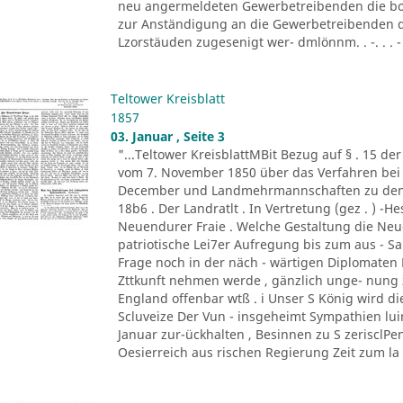
neu angermeldeten Gewerbetreibenden die bor
zur Anständigung an die Gewerbetreibenden d
Lzorstäuden zugesenigt wer- dmlönnm. . -. . . - '
Teltower Kreisblatt
1857
03. Januar , Seite 3
"...Teltower KreisblattMBit Bezug auf § . 15 de
vom 7. November 1850 über das Verfahren bei 
December und Landmehrmannschaften zu den Fa
18b6 . Der Landratlt . In Vertretung (gez . ) -H
Neuendurer Fraie . Welche Gestaltung die Neu
patriotische Lei7er Aufregung bis zum aus - S
Frage noch in der näch - wärtigen Diplomaten B
Zttkunft nehmen werde , gänzlich unge- nung 
England offenbar wtß . i Unser S König wird di
Scluveize Der Vun - insgeheimt Sympathien lui
Januar zur-ückhalten , Besinnen zu S zerisclPe
Oesierreich aus rischen Regierung Zeit zum la .