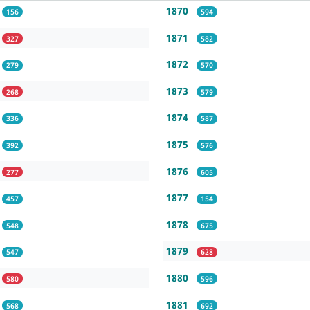
1870
156
594
1871
327
582
1872
279
570
1873
268
579
1874
336
587
1875
392
576
1876
277
605
1877
457
154
1878
548
675
1879
547
628
1880
580
596
1881
568
692