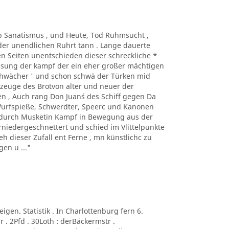
Taub Sanatismus , und Heute, Tod Ruhmsucht ,
der unendlichen Ruhrt tann . Lange dauerte
n Seiten unentschieden dieser schreckliche *
Lesung der kampf der ein eher großer mächtigen
sehwächer ' und schon schwä der Türken mid
kzeuge des Brotvon alter und neuer der
n , Auch rang Don Juan´s des Schiff gegen Da
 Wurfspieße, Schwerdter, Speerc und Kanonen
e durch Musketin Kampf in Bewegung aus der
niedergeschnettert und schied im Vlittelpunkte
eh dieser Zufall ent Ferne , mn künstlichc zu
en u ..."
neigen. Statistik . In Charlottenburg fern 6.
 . 2Pfd . 30Loth : derBäckermstr .