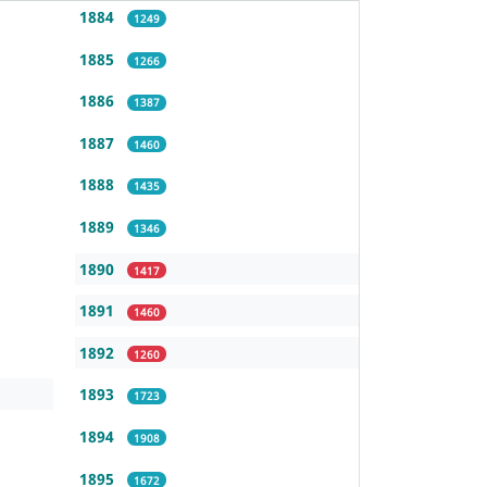
1884
1249
1885
1266
1886
1387
1887
1460
1888
1435
1889
1346
1890
1417
1891
1460
1892
1260
1893
1723
1894
1908
1895
1672