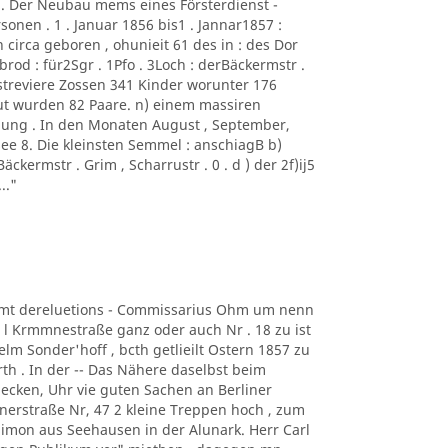
 . Der Neubau mems eines Försterdienst -
sonen . 1 . Januar 1856 bis1 . Jannar1857 :
irca geboren , ohunieit 61 des in : des Dor
rod : für2Sgr . 1Pfo . 3Loch : derBäckermstr .
orstreviere Zossen 341 Kinder worunter 176
ut wurden 82 Paare. n) einem massiren
ung . In den Monaten August , September,
ee 8. Die kleinsten Semmel : anschiagB b)
Bäckermstr . Grim , Scharrustr . 0 . d ) der 2f)ij5
.."
iiamt dereluetions - Commissarius Ohm um nenn
 l Krmmnestraße ganz oder auch Nr . 18 zu ist
elm Sonder'hoff , bcth getlieilt Ostern 1857 zu
rth . In der -- Das Nähere daselbst beim
B ecken, Uhr vie guten Sachen an Berliner
nerstraße Nr, 47 2 kleine Treppen hoch , zum
 Simon aus Seehausen in der Alunark. Herr Carl