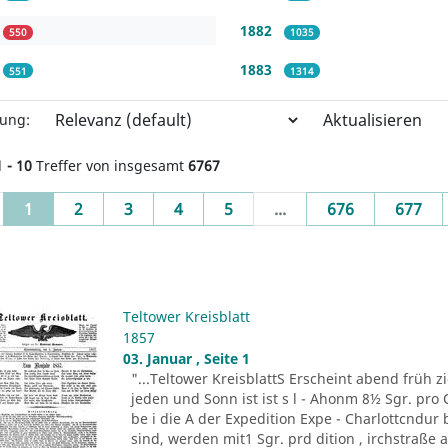
1882
550
1035
1883
551
1314
Aktualisieren
rung:
1 - 10
Treffer von insgesamt
6767
(current)
1
2
3
4
5
...
676
677
Teltower Kreisblatt
1857
03. Januar , Seite 1
"...Teltower KreisblattS Erscheint abend früh zie
jeden und Sonn ist ist s l - Ahonm 8½ Sgr. pro Q
be i die A der Expedition Expe - Charlottcndu
sind, werden mit1 Sgr. prd dition , irchstraße a