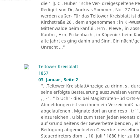
die 1 lJ. C . Huber ' sche Ver- dreigespeltene Pe
Redigirt von Dr. Andreas Sommer . No . 27 Charl
werden außer- Für das Teltower Kreisblatt ist 
Kirchstraße 26 , dem angenommen : in K -Wust
Mittenwalde beim kanfui . Hrn . Plewe , in Zos
Kaufm , Hrn. Pickenbach . in Köpenick beim Kauf
alte Jahrt es ging dahin und Sinn, Ein nächt'g
Unrecht ..."
Teltower Kreisblatt
1857
03. Januar , Seite 2
"...Teltower KreisblattAnzeige zu drinn. s , dur
seine erfolgte Besteuerung auszuweisen vermag
, , -' . " b Uch"- die: bei Magistrüten--üd Ort
Abmeldungen ist von ihnen ein Verzeichniß 
abgelaufenen . Mgnate dort an und resp . tr' '
einzureichen , u bis zum 1sten jeden Monats
auf Grund Seitens der Gewerbetreibenden , ein
Beifügung abgemeldeten Gewerbe- desselben 
Steuerdiretors dbm . , 10. Juli ' 1880 hier zu f