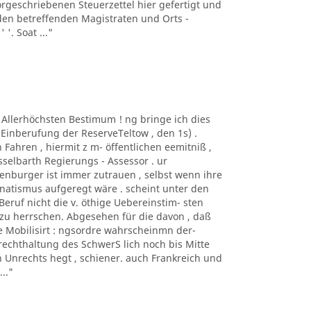
geschriebenen Steuerzettel hier gefertigt und
en betreffenden Magistraten und Orts -
 '. Soat ..."
r Allerhöchsten Bestimum ! ng bringe ich dies
Einberufung der ReserveTeltow , den 1s) .
hren , hiermit z m- öffentlichen eemitniß ,
esselbarth Regierungs - Assessor . ur
enburger ist immer zutrauen , selbst wenn ihre
anatismus aufgeregt wäre . scheint unter den
eruf nicht die v. öthige Uebereinstim- sten
zu herrschen. Abgesehen für die davon , daß
e Mobilisirt : ngsordre wahrscheinmn der-
rechthaltung des SchwerS lich noch bis Mitte
n Unrechts hegt , schiener. auch Frankreich und
.."