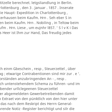
titzelle berechnet. letgsliandlung in Berlin.
ottenburg , den 3 . Januar . 1857 . Inserate
die Haupt- Expedition in Charlottenburg ,
erhausen beim Kaufm. Hrn . Seh eber S in
sen beim Kaufm. Hrn . Nobiling , in Teltow beim
m . Hrn. Liese , um eujnhr l857. ' S l v K i Das
es Heer ist Ihm zur Hand, Das freudig jedes
ch einm Gbeschein , resp , Steuerzettel , über
 ; etwarige Contrabentionen sind mir zur . e '.
s-Vorständen anzubringenden An - , resp .
nach untenstehendem Schema zu führen -und im
.bender urllclegeenen Steuerzettel
 der abgemeldeten Gewerbetreibenden damit
 Extraet von den pünktlich von den hier unter
das nach dem Reskript des Herrn General-
ührende Notiz -Register berichtigt und silr die