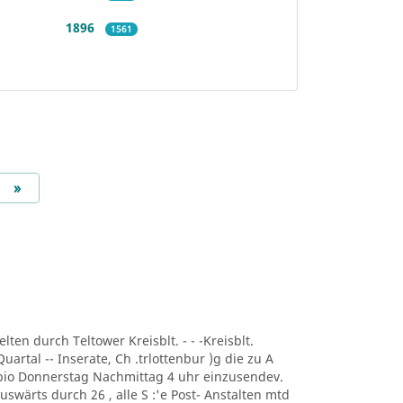
1896
1561
Next
»
lten durch Teltower Kreisblt. - - -Kreisblt.
uartal -- Inserate, Ch .trlottenbur )g die zu A
r bio Donnerstag Nachmittag 4 uhr einzusendev.
uswärts durch 26 , alle S :'e Post- Anstalten mtd