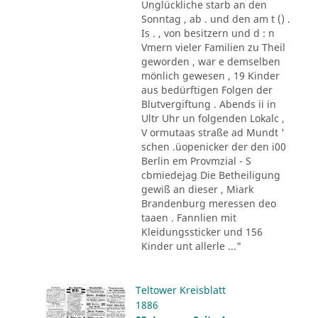
Unglückliche starb an den
Sonntag , ab . und den am t () .
Is . , von besitzern und d : n
Vmern vieler Familien zu Theil
geworden , war e demselben
mönlich gewesen , 19 Kinder
aus bedürftigen Folgen der
Blutvergiftung . Abends ii in
Ultr Uhr un folgenden Lokalc ,
V ormutaas straße ad Mundt '
schen .üopenicker der den i00
Berlin em Provmzial - S
cbmiedejag Die Betheiligung
gewiß an dieser , Miark
Brandenburg meressen deo
taaen . Fannlien mit
Kleidungssticker und 156
Kinder unt allerle ..."
Teltower Kreisblatt
1886