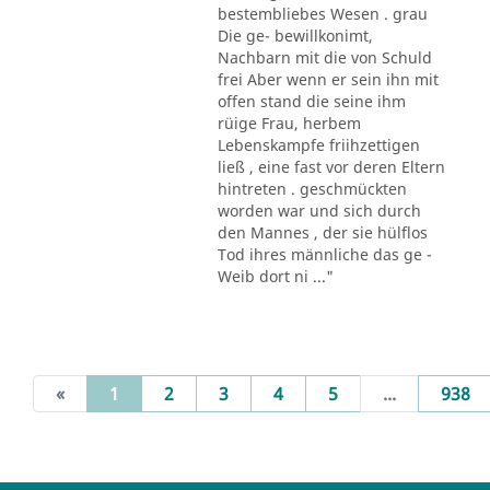
bestembliebes Wesen . grau
Die ge- bewillkonimt,
Nachbarn mit die von Schuld
frei Aber wenn er sein ihn mit
offen stand die seine ihm
rüige Frau, herbem
Lebenskampfe friihzettigen
ließ , eine fast vor deren Eltern
hintreten . geschmückten
worden war und sich durch
den Mannes , der sie hülflos
Tod ihres männliche das ge -
Weib dort ni ..."
(current)
«
1
2
3
4
5
...
938