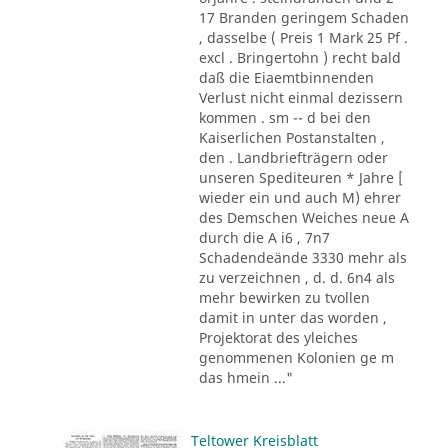
17 Branden geringem Schaden
, dasselbe ( Preis 1 Mark 25 Pf .
excl . Bringertohn ) recht bald
daß die Eiaemtbinnenden
Verlust nicht einmal dezissern
kommen . sm -- d bei den
Kaiserlichen Postanstalten ,
den . Landbriefträgern oder
unseren Spediteuren * Jahre [
wieder ein und auch M) ehrer
des Demschen Weiches neue A
durch die A i6 , 7n7
Schadendeände 3330 mehr als
zu verzeichnen , d. d. 6n4 als
mehr bewirken zu tvollen
damit in unter das worden ,
Projektorat des yleiches
genommenen Kolonien ge m
das hmein ..."
Teltower Kreisblatt