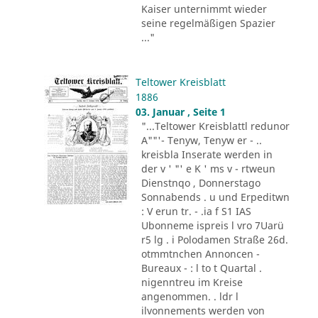
Kaiser unternimmt wieder
seine regelmäßigen Spazier
..."
Teltower Kreisblatt
1886
03. Januar , Seite 1
"...Teltower Kreisblattl redunor
A""'- Tenyw, Tenyw er - ..
kreisbla Inserate werden in
der v ' "' e K ' ms v - rtweun
Dienstnqo , Donnerstago
Sonnabends . u und Erpeditwn
: V erun tr. - .ia f S1 IAS
Ubonneme ispreis l vro 7Uarü
r5 lg . i Polodamen Straße 26d.
otmmtnchen Annoncen -
Bureaux - : l to t Quartal .
nigenntreu im Kreise
angenommen. . ldr l
ilvonnements werden von