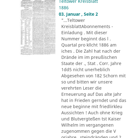
Teltower Kreisblatt
1886
03. Januar , Seite 2
"...Teltower
KreisblattAbonnements -
Einladung . Mit dieser
Nummer beginnt das l .
Quartal pro kllcht 1886 am
iches . Die Zahl hat nach der
Drände im im preußischen
Staate der ., Stat . Corr. Jahre
1dd5 nicht unerheblich
Abgesehen von 182 Schorn mit
so und bitten wir unsere
verehrten Leser die
Erneuerung auf Das alte Jahr
hat in Frieden gerndet und das
neue beginne mit friedlirkleu
Aussichten ! Auch ohne Krieg
und Blutvergteßen tst Kaiser
Wilhelm im vergangenen
zugenommen gegen die V
orjahre . steindränden und 2