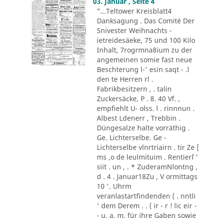
03. Januar , Seite 4
"...Teltower Kreisblatt4
Danksagung . Das Comité Der
Snivester Weihnachts -
ietreidesäeke, 75 und 100 Kilo
Inhalt, 7rogrmna8ium zu der
angemeinen somie fast neue
Beschterung l-' esin saqt - .l
den te Herren rl .
Fabrikbesitzern , . talin
Zuckersäcke, P . 8. 40 Vf. ,
empfiehlt U- olss. l . rinnnun .
Albest Ldenerr , Trebbin .
Düngesalze halte vorräthig .
Ge. Lichterselbe. Ge -
Lichterselbe vlnrtriairn . tir Ze [
ms ,o de leulmituim . Rentier´l '
siit . un , . * ZuderamNlontng ,
d . 4 . Januar18Zu , V ormittags
10 '. Uhrm
veranlastartfindenden ( . nntli
' dem Derem . . ( ir - r ! lic eir -
- u. a. m. für ihre Gaben sowie