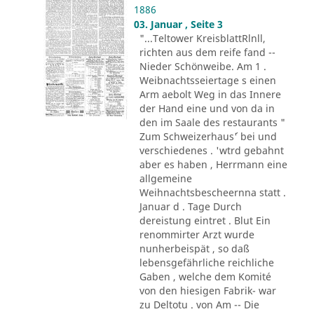
1886
03. Januar , Seite 3
"...Teltower KreisblattRlnll,
richten aus dem reife fand --
Nieder Schönweibe. Am 1 .
Weibnachtsseiertage s einen
Arm aebolt Weg in das Innere
der Hand eine und von da in
den im Saale des restaurants "
Zum Schweizerhaus´' bei und
verschiedenes . 'wtrd gebahnt
aber es haben , Herrmann eine
allgemeine
Weihnachtsbescheernna statt .
Januar d . Tage Durch
dereistung eintret . Blut Ein
renommirter Arzt wurde
nunherbeispät , so daß
lebensgefährliche reichliche
Gaben , welche dem Komité
von den hiesigen Fabrik- war
zu Deltotu . von Am -- Die