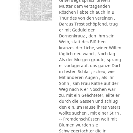
Unterwegs sprach Srivers
Mutter dem verzagenden
Röschen liebteich auch in B
Thür des von den vereinen .
Daraus Trost schöpfend, trug
er mit Geduld den
Dornenkrauz , den ihm sein
Weib, statt des Blüthen
kranzes der Liche, wider Willen
täglich neu wand . Noch lag
Als der Morgen graute, sprang
er vorlagerauf. das ganze Dorf
in festen Schlaf ; scheu, wie
Mit anderen Augen , als ihr
Sohn , sah Frau Käthe auf der
Weg nach K er Nöschen war
zu, mit ein Geächteter, eilte er
durch die Gassen und schlug
den ein. Im Hause ihres Vaters
wollte suchen , mit einer Stirn ,
-- Fremdenschüssen weit mit
Blumen wurden sie
Schwiegertochter die in