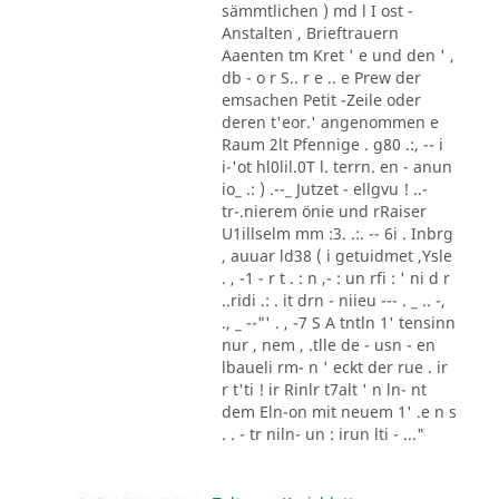
sämmtlichen ) md l I ost -
Anstalten , Brieftrauern
Aaenten tm Kret ' e und den ' ,
db - o r S.. r e .. e Prew der
emsachen Petit -Zeile oder
deren t'eor.' angenommen e
Raum 2lt Pfennige . g80 .:, -- i
i-'ot hl0lil.0T l. terrn. en - anun
io_ .: ) .--_ Jutzet - ellgvu ! ..-
tr-.nierem önie und rRaiser
U1illselm mm :3. .:. -- 6i . Inbrg
, auuar ld38 ( i getuidmet ,Ysle
. , -1 - r t . : n ,- : un rfi : ' ni d r
..ridi .: . it drn - niieu --- . _ .. -,
., _ --"' . , -7 S A tntln 1' tensinn
nur , nem , .tlle de - usn - en
lbaueli rm- n ' eckt der rue . ir
r t'ti ! ir Rinlr t7alt ' n ln- nt
dem Eln-on mit neuem 1' .e n s
. . - tr niln- un : irun lti - ..."