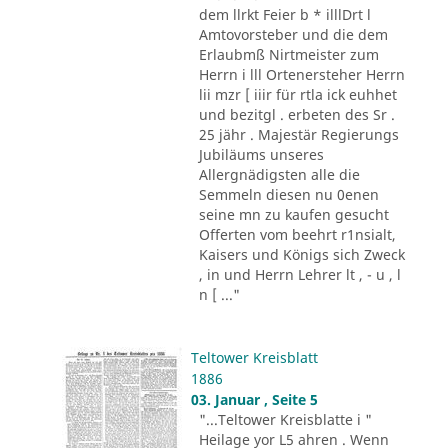
dem llrkt Feier b * illlDrt l
Amtovorsteber und die dem
Erlaubmß Nirtmeister zum
Herrn i lll Ortenersteher Herrn
lii mzr [ iiir für rtla ick euhhet
und bezitgl . erbeten des Sr .
25 jähr . Majestär Regierungs
Jubiläums unseres
Allergnädigsten alle die
Semmeln diesen nu 0enen
seine mn zu kaufen gesucht
Offerten vom beehrt r1nsialt,
Kaisers und Königs sich Zweck
, in und Herrn Lehrer lt , - u , l
n [ ..."
Teltower Kreisblatt
1886
03. Januar , Seite 5
"...Teltower Kreisblatte i "
Heilage yor L5 ahren . Wenn