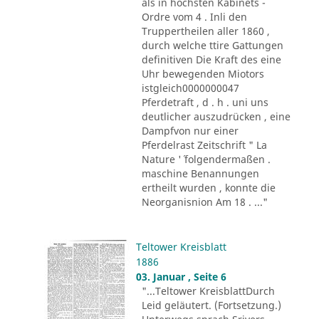
als in höchsten Kabinets -
Ordre vom 4 . Inli den
Truppertheilen aller 1860 ,
durch welche ttire Gattungen
definitiven Die Kraft des eine
Uhr bewegenden Miotors
istgleich0000000047
Pferdetraft , d . h . uni uns
deutlicher auszudrücken , eine
Dampfvon nur einer
Pferdelrast Zeitschrift " La
Nature '´ folgendermaßen .
maschine Benannungen
ertheilt wurden , konnte die
Neorganisnion Am 18 . ..."
Teltower Kreisblatt
1886
03. Januar , Seite 6
"...Teltower KreisblattDurch
Leid geläutert. (Fortsetzung.)