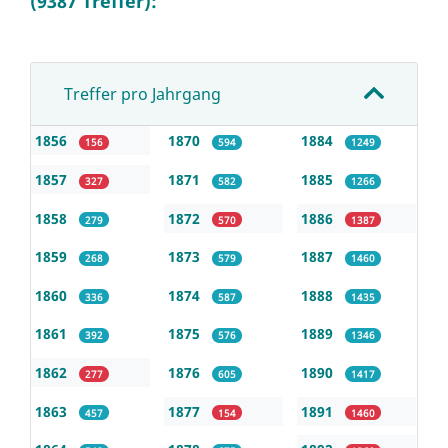
(9387 Treffer):
Treffer pro Jahrgang
1856
1870
1884
156
594
1249
1857
1871
1885
327
582
1266
1858
1872
1886
279
570
1387
1859
1873
1887
268
579
1460
1860
1874
1888
336
587
1435
1861
1875
1889
392
576
1346
1862
1876
1890
277
605
1417
1863
1877
1891
457
154
1460