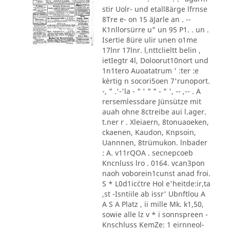
stir Uolr- und etall8ärge lfrnse
8Tre e- on 15 äJarle an . --
K1nllorsürre u" un 95 P1. . un .
Isertie 8üre ulir unen o1me
17lnr 17lnr. l,nttclieltt belin ,
ietIegtr 4l, Doloorut10nort und
1n1tero Auoatatrum ' :ter :e
kèrtig n socori5oen 7'runoport.
-, " .'-'la - " ' " " - " ', -- ,-- . A
rersemlessdare Jünsütze mit
auah ohne 8ctreibe aui l.ager.
t.ner r . Xleiaern, 8tonuaoeken,
ckaenen, Kaudon, Knpsoin,
Uannnen, 8trümukon. lnbader
: A. v11rQOA . secnepcoeb
Kncnluss lro . 0164. vcan3pon
naoh voborein1cunst anad froi.
S * L0d1ic´ctre Hol e'heitde:ir,ta
,st -Isntiile ab issr' Ubnftlou A
A S A Platz , ii mille Mk. k1,50,
sowie alle lz v * i sonnspreen -
Knschluss KemZe: 1 eirnneol-