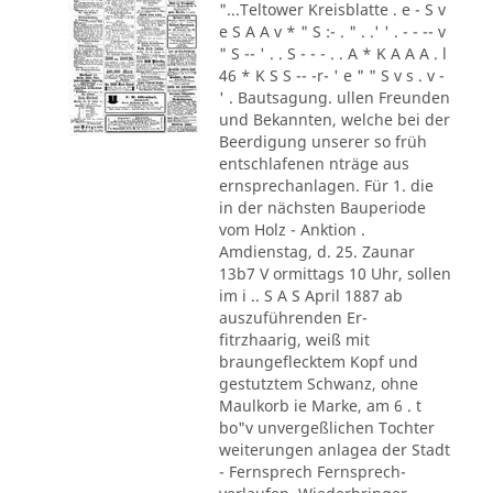
"...Teltower Kreisblatte . e - S v
e S A A v * " S :- . " . .' ' . - - -- v
" S -- ' . . S - - - . . A * K A A A . l
46 * K S S -- -r- ' e " " S v s . v -
' . Bautsagung. ullen Freunden
und Bekannten, welche bei der
Beerdigung unserer so früh
entschlafenen nträge aus
ernsprechanlagen. Für 1. die
in der nächsten Bauperiode
vom Holz - Anktion .
Amdienstag, d. 25. Zaunar
13b7 V ormittags 10 Uhr, sollen
im i .. S A S April 1887 ab
auszuführenden Er-
fitrzhaarig, weiß mit
braungeflecktem Kopf und
gestutztem Schwanz, ohne
Maulkorb ie Marke, am 6 . t
bo"v unvergeßlichen Tochter
weiterungen anlagea der Stadt
- Fernsprech Fernsprech-