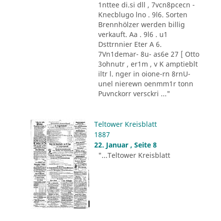
1nttee di.si dll , 7vcn8pcecn -
Knecblugo lno . 9l6. Sorten
Brennhölzer werden billig
verkauft. Aa . 9l6 . u1
Dsttrnnier Eter A 6.
7Vn1demar- 8u- as6e 27 [ Otto
3ohnutr , er1m , v K amptieblt
iltr l. nger in oione-rn 8rnU-
unel nierewn oenmm1r tonn
Puvnckorr versckri ..."
Teltower Kreisblatt
1887
22. Januar , Seite 8
"...Teltower Kreisblatt