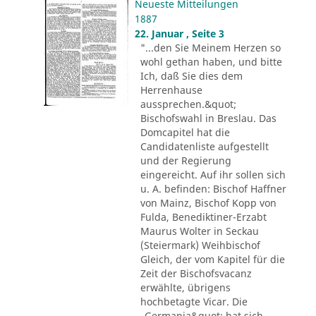
Neueste Mitteilungen
1887
22. Januar , Seite 3
"...den Sie Meinem Herzen so
wohl gethan haben, und bitte
Ich, daß Sie dies dem
Herrenhause
aussprechen.&quot;
Bischofswahl in Breslau. Das
Domcapitel hat die
Candidatenliste aufgestellt
und der Regierung
eingereicht. Auf ihr sollen sich
u. A. befinden: Bischof Haffner
von Mainz, Bischof Kopp von
Fulda, Benediktiner-Erzabt
Maurus Wolter in Seckau
(Steiermark) Weihbischof
Gleich, der vom Kapitel für die
Zeit der Bischofsvacanz
erwählte, übrigens
hochbetagte Vicar. Die
„Germania&quot; hat sich