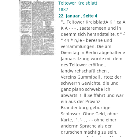
Teltower Kreisblatt
1887
22. Januar , Seite 4
"...Teltower KreisblattA K " ca A
K A - - - . saataremeen und ih
deemm sich herandstellte, t " ´-
" 44 * n,ie - beresne und
versammlungen. Die am
Dienstag in Berlin abgehaltene
Januarsitzung wurde mit dem
des Teltower eröffnet.
landwirehschaftlichen .
Vereins Gummiball , rtotz der
schwerrn Gewichte, die und
ganz piano schwebe ich
abwärts. !i ll Seiffahrt und war
ein aus der Provinz
Brandenburg geburtiger
Schlosser. Ohne Geld, ohne
Karte, .' .'- . , - - ohne einer
andernn Sprache als der
drurschen mächtig zu sein,