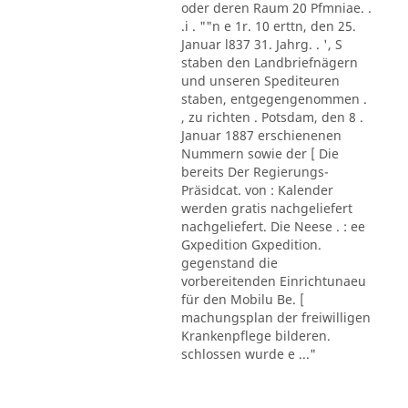
oder deren Raum 20 Pfmniae. .
.i . ""n e 1r. 10 erttn, den 25.
Januar l837 31. Jahrg. . ', S
staben den Landbriefnägern
und unseren Spediteuren
staben, entgegengenommen .
, zu richten . Potsdam, den 8 .
Januar 1887 erschienenen
Nummern sowie der [ Die
bereits Der Regierungs-
Präsidcat. von : Kalender
werden gratis nachgeliefert
nachgeliefert. Die Neese . : ee
Gxpedition Gxpedition.
gegenstand die
vorbereitenden Einrichtunaeu
für den Mobilu Be. [
machungsplan der freiwilligen
Krankenpflege bilderen.
schlossen wurde e ..."