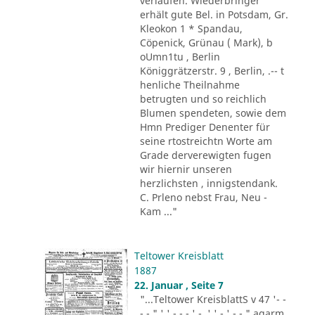
verlaufen. Wiederbringer
erhält gute Bel. in Potsdam, Gr.
Kleokon 1 * Spandau,
Cöpenick, Grünau ( Mark), b
oUmn1tu , Berlin
Königgrätzerstr. 9 , Berlin, .-- t
henliche Theilnahme
betrugten und so reichlich
Blumen spendeten, sowie dem
Hmn Prediger Denenter für
seine rtostreichtn Worte am
Grade derverewigten fugen
wir hiernir unseren
herzlichsten , innigstendank.
C. Prleno nebst Frau, Neu -
Kam ..."
Teltower Kreisblatt
1887
22. Januar , Seite 7
"...Teltower KreisblattS v 47 '- -
- - " ' ' - - - ' -. ' ' - ' -.-." agarm