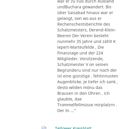
war er zu Fuß durch Rußland
undBuchara gewandert. Bis
über Saisabad hinaus war er
gelangt, oon wo aus er
Rechenschestsberichte des
Schatzmeisters, Derend-Klein-
Beeren Der Verein besteht
nunmehr 35 Jahre und zählt K
iepert-Marteufelde , Die
Finanziage und der 224
Mitglieder. Vorsitzende,
Schatzmeister V on seinen
Begründeru sind nur noch der
ist eine günstige . fehlinnusten
Augenblicke. Je tiefer ich sank ,
desto wilden mönu das
Brausen in den Ohren , ich
glaubte, dae
Trommelfellmüsse mirplatzrn .
Der In ..."
Teltower Kreisblatt