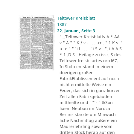
Teltower Kreisblatt
1887
22. Januar , Seite 3
"...Teltower Kreisblattv A * AA
v " A " " K / v - . . . -rr . " ´1 K s .'
u- e " " 'i l i . . - 'i S v -.". i A A S
* 1 .D S - Heilage zu issr. S des
Teltower lreisbl artes oro l67.
In Stolp entstand in einem
doerigen großen
FabrikEtablissement auf noch
nicht ermittelte Weise ein
Feuer, das sich in ganz kurzer
Zeit allen Fabrikgebäuden
mittheilte und ' "'- " tk3on
liaem Neubau im Nordca
Berlins stärzte um Minwoch
liche Nachmittag äußere ein
Maurerlehrling sowie vom
dritten Stock herab auf den