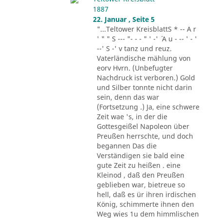
1887
22. Januar , Seite 5
"...Teltower KreisblattS * -- A r
' " " S --- "- - - " ' -' ´ A u - -- ' - '
--' S -' v tanz und reuz.
Vaterländische mählung von
eorv Hvrn. (Unbefugter
Nachdruck ist verboren.) Gold
und Silber tonnte nicht darin
sein, denn das war
(Fortsetzung .) Ja, eine schwere
Zeit wae 's, in der die
Gottesgeißel Napoleon über
Preußen herrschte, und doch
begannen Das die
Verständigen sie bald eine
gute Zeit zu heißen . eine
Kleinod , daß den Preußen
geblieben war, bietreue so
hell, daß es ür ihren irdischen
König, schimmerte ihnen den
Weg wies 1u dem himmlischen