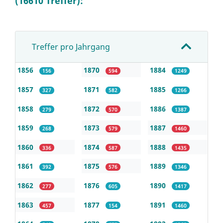
(16610 Treffer):
Treffer pro Jahrgang
1856
1870
1884
156
594
1249
1857
1871
1885
327
582
1266
1858
1872
1886
279
570
1387
1859
1873
1887
268
579
1460
1860
1874
1888
336
587
1435
1861
1875
1889
392
576
1346
1862
1876
1890
277
605
1417
1863
1877
1891
457
154
1460