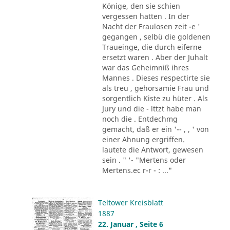
Könige, den sie schien
vergessen hatten . In der
Nacht der Fraulosen zeit -e '
gegangen , selbü die goldenen
Traueinge, die durch eiferne
ersetzt waren . Aber der Juhalt
war das Geheimniß ihres
Mannes . Dieses respectirte sie
als treu , gehorsamie Frau und
sorgentlich Kiste zu hüter . Als
Jury und die - lttzt habe man
noch die . Entdechmg
gemacht, daß er ein '-- , , ' von
einer Ahnung ergriffen.
lautete die Antwort, gewesen
sein . " '- "Mertens oder
Mertens.ec r-r - : ..."
Teltower Kreisblatt
1887
22. Januar , Seite 6