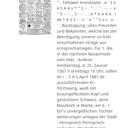
"...Teltower Kreisblatte . e - S v
e S A A v * " S :- . " . .' ' . - - -- v
" S -- ' . . S - - - . . A * K A A A . l
46 * K S S -- -r- ' e " " S v s . v -
' . Bautsagung. ullen Freunden
und Bekannten, welche bei der
Beerdigung unserer so früh
entschlafenen nträge aus
ernsprechanlagen. Für 1. die
in der nächsten Bauperiode
vom Holz - Anktion .
Amdienstag, d. 25. Zaunar
13b7 V ormittags 10 Uhr, sollen
im i .. S A S April 1887 ab
auszuführenden Er-
fitrzhaarig, weiß mit
braungeflecktem Kopf und
gestutztem Schwanz, ohne
Maulkorb ie Marke, am 6 . t
bo"v unvergeßlichen Tochter
weiterungen anlagea der Stadt
- Fernsprech Fernsprech-