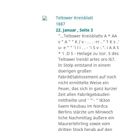
Teltower Kreisblatt
1887
22. Januar , Seite 3
"...Teltower Kreisblattv A * AA
v " A " " K / v - . . . -rr . " ´1 K s .'
u- e " " 'i l i . . - 'i S v -.". i A A S
* 1 .D S - Heilage zu issr. S des
Teltower lreisbl artes oro l67.
In Stolp entstand in einem
doerigen großen
FabrikEtablissement auf noch
nicht ermittelte Weise ein
Feuer, das sich in ganz kurzer
Zeit allen Fabrikgebäuden
mittheilte und ' "'- " tk3on
liaem Neubau im Nordca
Berlins stärzte um Minwoch
liche Nachmittag äußere ein
Maurerlehrling sowie vom
dritten Stock herab auf den