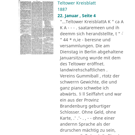
Teltower Kreisblatt
1887
22. Januar , Seite 4
"...Teltower KreisblattA K " ca A
K A - - - . saataremeen und ih
deemm sich herandstellte, t " ´-
" 44 * n,ie - beresne und
versammlungen. Die am
Dienstag in Berlin abgehaltene
Januarsitzung wurde mit dem
des Teltower eröffnet.
landwirehschaftlichen .
Vereins Gummiball , rtotz der
schwerrn Gewichte, die und
ganz piano schwebe ich
abwärts. !i ll Seiffahrt und war
ein aus der Provinz
Brandenburg geburtiger
Schlosser. Ohne Geld, ohne
Karte, .' .'- . , - - ohne einer
andernn Sprache als der
drurschen mächtig zu sein,