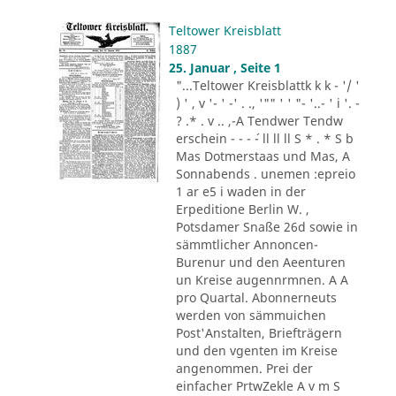
Teltower Kreisblatt
1887
25. Januar , Seite 1
"...Teltower Kreisblattk k k - '/ '
) ' , v '- ' -' . ., '"" ' ' "- '..- ' i '. -
? .* . v .. ,-A Tendwer Tendw
erschein - - - ´- ll ll ll S * . * S b
Mas Dotmerstaas und Mas, A
Sonnabends . unemen :epreio
1 ar e5 i waden in der
Erpeditione Berlin W. ,
Potsdamer Snaße 26d sowie in
sämmtlicher Annoncen-
Burenur und den Aeenturen
un Kreise augennrmnen. A A
pro Quartal. Abonnerneuts
werden von sämmuichen
Post'Anstalten, Briefträgern
und den vgenten im Kreise
angenommen. Prei der
einfacher PrtwZekle A v m S