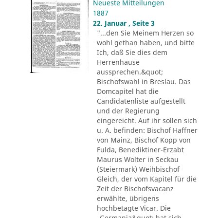
Neueste Mitteilungen
1887
22. Januar , Seite 3
"...den Sie Meinem Herzen so
wohl gethan haben, und bitte
Ich, daß Sie dies dem
Herrenhause
aussprechen.&quot;
Bischofswahl in Breslau. Das
Domcapitel hat die
Candidatenliste aufgestellt
und der Regierung
eingereicht. Auf ihr sollen sich
u. A. befinden: Bischof Haffner
von Mainz, Bischof Kopp von
Fulda, Benediktiner-Erzabt
Maurus Wolter in Seckau
(Steiermark) Weihbischof
Gleich, der vom Kapitel für die
Zeit der Bischofsvacanz
erwählte, übrigens
hochbetagte Vicar. Die
„Germania&quot; hat sich