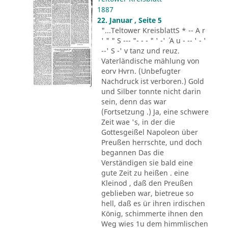
1887
22. Januar , Seite 5
"...Teltower KreisblattS * -- A r
' " " S --- "- - - " ' -' ´ A u - -- ' - '
--' S -' v tanz und reuz.
Vaterländische mählung von
eorv Hvrn. (Unbefugter
Nachdruck ist verboren.) Gold
und Silber tonnte nicht darin
sein, denn das war
(Fortsetzung .) Ja, eine schwere
Zeit wae 's, in der die
Gottesgeißel Napoleon über
Preußen herrschte, und doch
begannen Das die
Verständigen sie bald eine
gute Zeit zu heißen . eine
Kleinod , daß den Preußen
geblieben war, bietreue so
hell, daß es ür ihren irdischen
König, schimmerte ihnen den
Weg wies 1u dem himmlischen