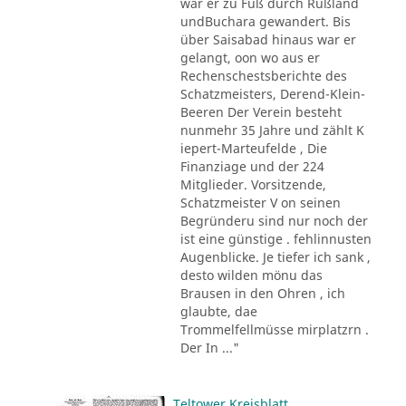
war er zu Fuß durch Rußland
undBuchara gewandert. Bis
über Saisabad hinaus war er
gelangt, oon wo aus er
Rechenschestsberichte des
Schatzmeisters, Derend-Klein-
Beeren Der Verein besteht
nunmehr 35 Jahre und zählt K
iepert-Marteufelde , Die
Finanziage und der 224
Mitglieder. Vorsitzende,
Schatzmeister V on seinen
Begründeru sind nur noch der
ist eine günstige . fehlinnusten
Augenblicke. Je tiefer ich sank ,
desto wilden mönu das
Brausen in den Ohren , ich
glaubte, dae
Trommelfellmüsse mirplatzrn .
Der In ..."
Teltower Kreisblatt