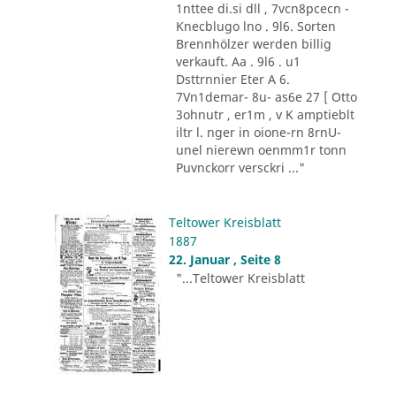
1nttee di.si dll , 7vcn8pcecn -
Knecblugo lno . 9l6. Sorten
Brennhölzer werden billig
verkauft. Aa . 9l6 . u1
Dsttrnnier Eter A 6.
7Vn1demar- 8u- as6e 27 [ Otto
3ohnutr , er1m , v K amptieblt
iltr l. nger in oione-rn 8rnU-
unel nierewn oenmm1r tonn
Puvnckorr versckri ..."
Teltower Kreisblatt
1887
22. Januar , Seite 8
"...Teltower Kreisblatt