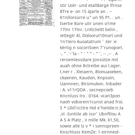
stir Uolr- und etall8ärge lfrnse
8Tre e- on 15 äJarle an . --
K1nllorsürre u" un 95 P1. . un .
Isertie 8üre ulir unen o1me
17lnr 17lnr. l,nttclieltt belin ,
ietIegtr 4l, Doloorut10nort und
1n1tero Auoatatrum ' :ter :e
kèrtig n socori5oen 7'runoport.
-, " .'-'la - " ' " " - " ', -- ,-- . A
rersemlessdare Jünsütze mit
auah ohne 8ctreibe aui l.ager.
t.ner r . Xleiaern, 8tonuaoeken,
ckaenen, Kaudon, Knpsoin,
Uannnen, 8trümukon. lnbader
: A. v11rQOA . secnepcoeb
Kncnluss lro . 0164. vcan3pon
naoh voborein1cunst anad froi.
S * L0d1ic´ctre Hol e'heitde:ir,ta
,st -Isntiile ab issr' Ubnftlou A
A S A Platz , ii mille Mk. k1,50,
sowie alle lz v * i sonnspreen -
Knschluss KemZe: 1 eirnneol-