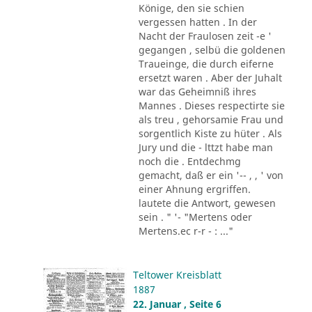
Könige, den sie schien
vergessen hatten . In der
Nacht der Fraulosen zeit -e '
gegangen , selbü die goldenen
Traueinge, die durch eiferne
ersetzt waren . Aber der Juhalt
war das Geheimniß ihres
Mannes . Dieses respectirte sie
als treu , gehorsamie Frau und
sorgentlich Kiste zu hüter . Als
Jury und die - lttzt habe man
noch die . Entdechmg
gemacht, daß er ein '-- , , ' von
einer Ahnung ergriffen.
lautete die Antwort, gewesen
sein . " '- "Mertens oder
Mertens.ec r-r - : ..."
Teltower Kreisblatt
1887
22. Januar , Seite 6