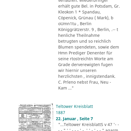
verlaufen. Wiederbringer
erhält gute Bel. in Potsdam, Gr.
Kleokon 1 * Spandau,
Cöpenick, Grünau ( Mark), b
oUmn1tu , Berlin
Königgrätzerstr. 9 , Berlin, .-- t
henliche Theilnahme
betrugten und so reichlich
Blumen spendeten, sowie dem
Hmn Prediger Denenter für
seine rtostreichtn Worte am
Grade derverewigten fugen
wir hiernir unseren
herzlichsten , innigstendank.
C. Prleno nebst Frau, Neu -
Kam ..."
Teltower Kreisblatt
1887
22. Januar , Seite 7
"...Teltower KreisblattS v 47 '- -
- - " ' ' - - - ' -. ' ' - ' -.-." agarm