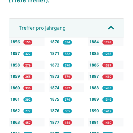
(11676 Treffer):
Treffer pro Jahrgang
1856
1870
1884
156
594
1249
1857
1871
1885
327
582
1266
1858
1872
1886
279
570
1387
1859
1873
1887
268
579
1460
1860
1874
1888
336
587
1435
1861
1875
1889
392
576
1346
1862
1876
1890
277
605
1417
1863
1877
1891
457
154
1460