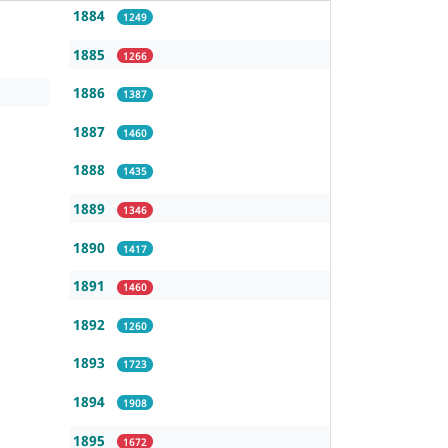
1884
1249
1885
1266
1886
1387
1887
1460
1888
1435
1889
1346
1890
1417
1891
1460
1892
1260
1893
1723
1894
1908
1895
1672