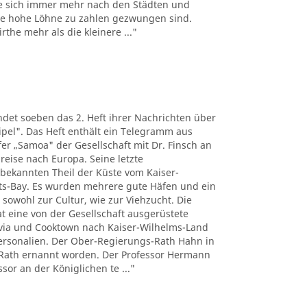
e sich immer mehr nach den Städten und
the hohe Löhne zu zahlen gezwungen sind.
the mehr als die kleinere ..."
det soeben das 2. Heft ihrer Nachrichten über
pel". Das Heft enthält ein Telegramm aus
r „Samoa" der Gesellschaft mit Dr. Finsch an
reise nach Europa. Seine letzte
nbekannten Theil der Küste vom Kaiser-
ts-Bay. Es wurden mehrere gute Häfen und ein
 sowohl zur Cultur, wie zur Viehzucht. Die
t eine von der Gesellschaft ausgerüstete
tavia und Cooktown nach Kaiser-Wilhelms-Land
Personalien. Der Ober-Regierungs-Rath Hahn in
Rath ernannt worden. Der Professor Hermann
sor an der Königlichen te ..."