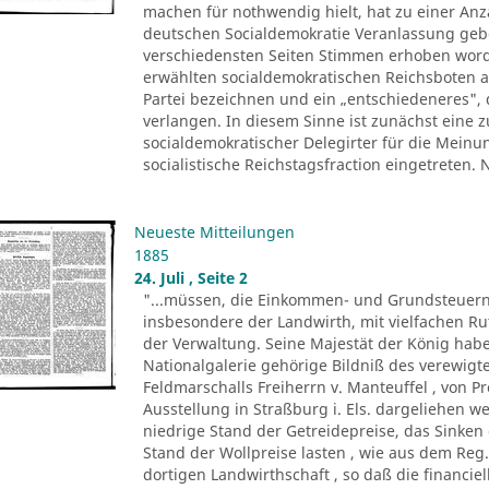
machen für nothwendig hielt, hat zu einer Anza
deutschen Socialdemokratie Veranlassung ge
verschiedensten Seiten Stimmen erhoben worde
erwählten socialdemokratischen Reichsboten a
Partei bezeichnen und ein „entschiedeneres", 
verlangen. In diesem Sinne ist zunächst eine
socialdemokratischer Delegirter für die Meinu
socialistische Reichstagsfraction eingetreten.
Neueste Mitteilungen
1885
24. Juli , Seite 2
"...müssen, die Einkommen- und Grundsteuern
insbesondere der Landwirth, mit vielfachen R
der Verwaltung. Seine Majestät der König ha
Nationalgalerie gehörige Bildniß des verewigte
Feldmarschalls Freiherrn v. Manteuffel , von P
Ausstellung in Straßburg i. Els. dargeliehen w
niedrige Stand der Getreidepreise, das Sinke
Stand der Wollpreise lasten , wie aus dem Reg.
dortigen Landwirthschaft , so daß die financi