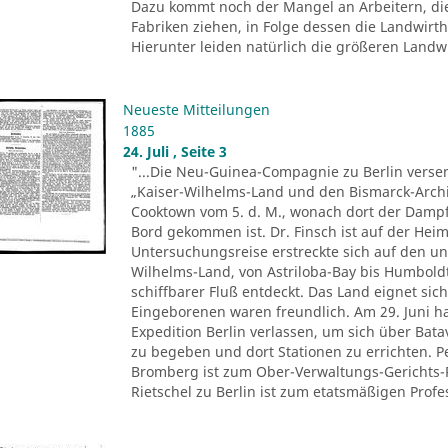
Dazu kommt noch der Mangel an Arbeitern, di
Fabriken ziehen, in Folge dessen die Landwir
Hierunter leiden natürlich die größeren Landwir
Neueste Mitteilungen
1885
24. Juli , Seite 3
"...Die Neu-Guinea-Compagnie zu Berlin versen
„Kaiser-Wilhelms-Land und den Bismarck-Archi
Cooktown vom 5. d. M., wonach dort der Dampfe
Bord gekommen ist. Dr. Finsch ist auf der Heim
Untersuchungsreise erstreckte sich auf den u
Wilhelms-Land, von Astriloba-Bay bis Humbold
schiffbarer Fluß entdeckt. Das Land eignet sich
Eingeborenen waren freundlich. Am 29. Juni ha
Expedition Berlin verlassen, um sich über Ba
zu begeben und dort Stationen zu errichten. 
Bromberg ist zum Ober-Verwaltungs-Gerichts-
Rietschel zu Berlin ist zum etatsmäßigen Profes