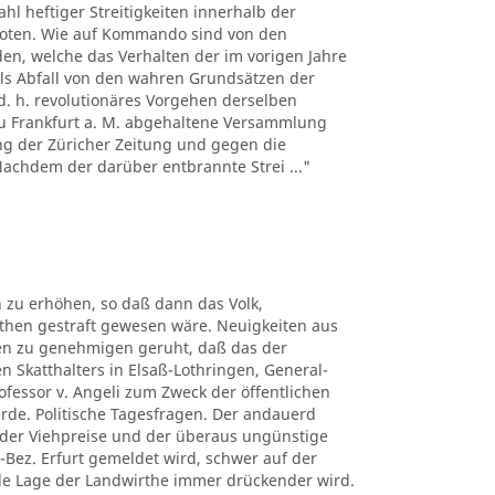
hl heftiger Streitigkeiten innerhalb der
boten. Wie auf Kommando sind von den
n, welche das Verhalten der im vorigen Jahre
ls Abfall von den wahren Grundsätzen der
d. h. revolutionäres Vorgehen derselben
 zu Frankfurt a. M. abgehaltene Versammlung
ng der Züricher Zeitung und gegen die
 Nachdem der darüber entbrannte Strei ..."
 zu erhöhen, so daß dann das Volk,
uthen gestraft gewesen wäre. Neuigkeiten aus
ben zu genehmigen geruht, daß das der
n Skatthalters in Elsaß-Lothringen, General-
rofessor v. Angeli zum Zweck der öffentlichen
erde. Politische Tagesfragen. Der andauerd
n der Viehpreise und der überaus ungünstige
-Bez. Erfurt gemeldet wird, schwer auf der
elle Lage der Landwirthe immer drückender wird.