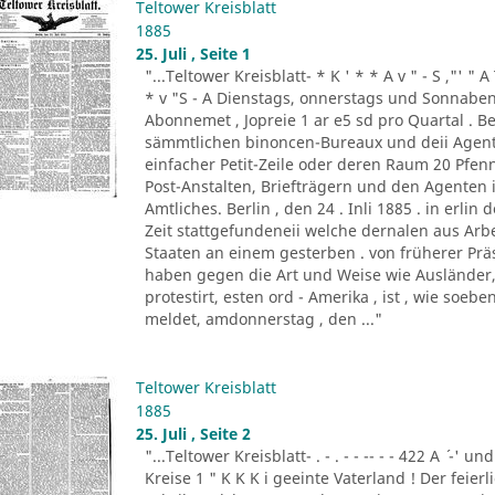
Teltower Kreisblatt
1885
25. Juli , Seite 1
"...Teltower Kreisblatt- * K ' * * A v " - S ,"' " 
* v "S - A Dienstags, onnerstags und Sonnabend
Abonnemet , Jopreie 1 ar e5 sd pro Quartal . Be
sämmtlichen binoncen-Bureaux und deii Agen
einfacher Petit-Zeile oder deren Raum 20 Pf
Post-Anstalten, Briefträgern und den Agenten
Amtliches. Berlin , den 24 . Inli 1885 . in erlin de
Zeit stattgefundeneii welche dernalen aus Ar
Staaten an einem gesterben . von früherer Prä
haben gegen die Art und Weise wie Ausländer, 
protestirt, esten ord - Amerika , ist , wie so
meldet, amdonnerstag , den ..."
Teltower Kreisblatt
1885
25. Juli , Seite 2
"...Teltower Kreisblatt- . - . - - -- - - 422 A ´ -' und
Kreise 1 " K K K i geeinte Vaterland ! Der feier