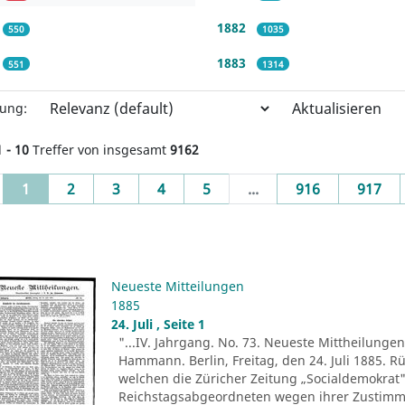
1882
550
1035
1883
551
1314
Aktualisieren
rung:
1 - 10
Treffer von insgesamt
9162
(current)
1
2
3
4
5
...
916
917
Neueste Mitteilungen
1885
24. Juli , Seite 1
"...IV. Jahrgang. No. 73. Neueste Mittheilungen.
Hammann. Berlin, Freitag, den 24. Juli 1885. R
welchen die Züricher Zeitung „Socialdemokrat" 
Reichstagsabgeordneten wegen ihrer Zustim