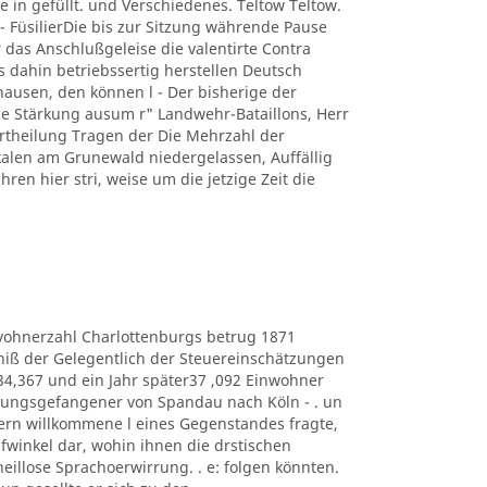
e in gefüllt. und Verschiedenes. Teltow Teltow.
 FüsilierDie bis zur Sitzung währende Pause
 das Anschlußgeleise die valentirte Contra
s dahin betriebssertig herstellen Deutsch
usen, den können l - Der bisherige der
 Stärkung ausum r" Landwehr-Bataillons, Herr
r Ertheilung Tragen der Die Mehrzahl der
kalen am Grunewald niedergelassen, Auffällig
hren hier stri, weise um die jetzige Zeit die
e Eduvohnerzahl Charlottenburgs betrug 1871
bniß der Gelegentlich der Steuereinschätzungen
434,367 und ein Jahr später37 ,092 Einwohner
estungsgefangener von Spandau nach Köln - . un
ern willkommene l eines Gegenstandes fragte,
lüpfwinkel dar, wohin ihnen die drstischen
heillose Sprachoerwirrung. . e: folgen könnten.