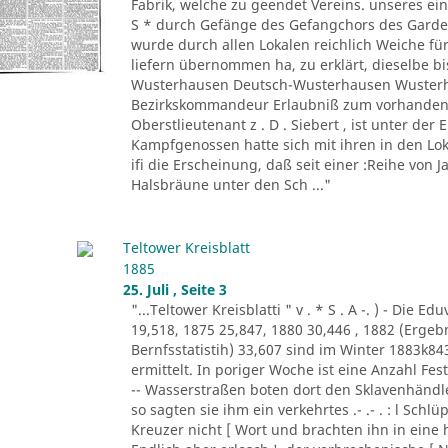
Fabrik, welche zu geendet Vereins. unseres ein
S * durch Gefänge des Gefangchors des Garde-
wurde durch allen Lokalen reichlich Weiche für
liefern übernommen ha, zu erklärt, dieselbe bi
Wusterhausen Deutsch-Wusterhausen Wusterha
Bezirkskommandeur Erlaubniß zum vorhandene
Oberstlieutenant z . D . Siebert , ist unter de
Kampfgenossen hatte sich mit ihren in den Lo
ifi die Erscheinung, daß seit einer :Reihe von Ja
Halsbräune unter den Sch ..."
Teltower Kreisblatt
1885
25. Juli , Seite 3
"...Teltower Kreisblatti " v . * S . A -. ) - Di
19,518, 1875 25,847, 1880 30,446 , 1882 (Erge
Bernfsstatistih) 33,607 sind im Winter 1883k8
ermittelt. In poriger Woche ist eine Anzahl F
-- Wasserstraßen boten dort den Sklavenhändl
so sagten sie ihm ein verkehrtes .- .- . : l Sch
Kreuzer nicht [ Wort und brachten ihn in eine 