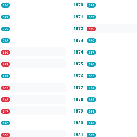
1870
156
594
1871
327
582
1872
279
570
1873
268
579
1874
336
587
1875
392
576
1876
277
605
1877
457
154
1878
548
675
1879
547
628
1880
580
596
1881
568
692