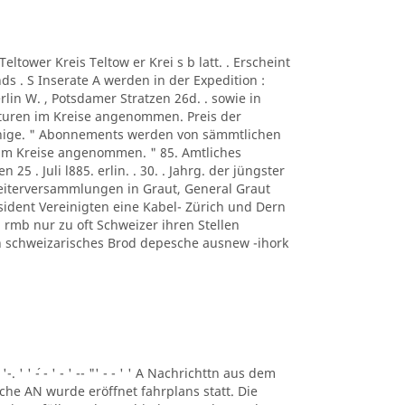
A Teltower Kreis Teltow er Krei s b latt. . Erscheint
s . S Inserate A werden in der Expedition :
rlin W. , Potsdamer Stratzen 26d. . sowie in
turen im Kreise angenommen. Preis der
ennige. " Abonnements werden von sämmtlichen
 im Kreise angenommen. " 85. Amtliches
n 25 . Juli l885. erlin. . 30. . Jahrg. der jüngster
beiterversammlungen in Graut, General Graut
sident Vereinigten eine Kabel- Zürich und Dern
rmb nur zu oft Schweizer ihren Stellen
eben schweizarisches Brod depesche ausnew -ihork
 '-. ' ' ´- - ' - ' -- "' - - ' ' A Nachrichttn aus dem
liche AN wurde eröffnet fahrplans statt. Die