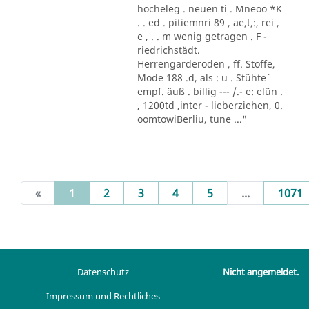
hocheleg . neuen ti . Mneoo *K
. . ed . pitiemnri 89 , ae,t,:, rei ,
e , . . m wenig getragen . F -
riedrichstädt.
Herrengarderoden , ff. Stoffe,
Mode 188 .d, als : u . Stühte´
empf. äuß . billig --- /.- e: elün .
, 1200td ,inter - lieberziehen, 0.
oomtowiBerliu, tune ..."
(current)
«
1
2
3
4
5
...
1071
Datenschutz
Nicht angemeldet.
Impressum und Rechtliches