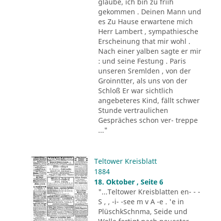
glaube, ich bin zu friih
gekommen . Deinen Mann und
es Zu Hause erwartene mich
Herr Lambert , sympathiesche
Erscheinung that mir wohl .
Nach einer yalben sagte er mir
: und seine Festung . Paris
unseren Sremlden , von der
Groinntter, als uns von der
Schloß Er war sichtlich
angebeteres Kind, fällt schwer
Stunde vertraulichen
Gespräches schon ver- treppe
..."
Teltower Kreisblatt
1884
18. Oktober , Seite 6
"...Teltower Kreisblatten en- - -
S , , -i- -see m v A -e . 'e in
PlüschkSchnma, Seide und