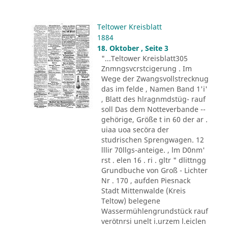
Teltower Kreisblatt
1884
18. Oktober , Seite 3
"...Teltower Kreisblatt305
Znmngsvcrstcigerung . Im
Wege der Zwangsvollstrecknug
das im felde , Namen Band 1'i'
, Blatt des hlragnmdstüg- rauf
soll Das dem Notteverbande --
gehörige, Größe t in 60 der ar .
uiaa uoa secöra der
studrischen Sprengwagen. 12
lllir 70llgs-anteige. , lm D0nm'
rst . elen 16 . ri . gltr " dlittngg
Grundbuche von Groß - Lichter
Nr . 170 , aufden Piesnack
Stadt Mittenwalde (Kreis
Teltow) belegene
Wassermühlengrundstück rauf
verötnrsi unelt i.urzem l.eiclen