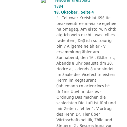
Teltower Kreisblatt
1884
18. Oktober , Seite 4
"...Teltower Kreisblatt696 ite
beazeeeütiree m-eia se egehee
na bmegeq. Am ei1to rv. n chtk
atg Ich weib nscht , was toll es
iwdenten , Daβ ich so traurig
bin ? Allgemeine ähler - V
ersammlung ähler am
Sonnabend, den 16 . Gktbr. rr.,
Abends 8 Uhr oaausta dm 30.
riodre a., - dends 8 uhr sindet
im Saale des Vicefechtmeisters
Herrn im Regtaurant
0ahlemann rn acienclocs h*
tln1ins Uuvtinn das es -
Ordnung Das machen die
schlechten Die Luft ist lühl und
mir Zeiten . fehler 1. V ortrag
des Henn Dr. 1ler über
Wirthschaftspolitik, Zölle und
Steuern. 2 . Besprechuna von