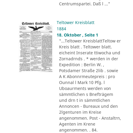
Centrumspartei. Daß l ..."
Teltower Kreisblatt
1884
18. Oktober , Seite 1
"...Teltower KreisblattTeltow er
Kreis blatt . Teltower blatt.
eicheint Inserate ttiwocha und
Zornadrnds . * werden in der
Expedition : Berlin W. ,
Potsdamer Straße 2lib . sowie
A K Abonnrmeutepreis : pro
Ounnal l Mark 10 Pfg. l
Uboaurments werden von
sämmtlichen s Bnefträgem
und drn t in sämmtlichen
Annoncen - Bureaux und den
2lgenturen im Kreise
angenommen. Post - Anstaltrn,
Agenten im Krene
angenommen. . 84.