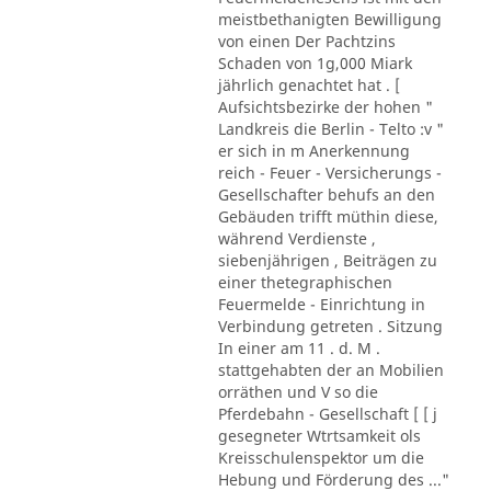
meistbethanigten Bewilligung
von einen Der Pachtzins
Schaden von 1g,000 Miark
jährlich genachtet hat . [
Aufsichtsbezirke der hohen "
Landkreis die Berlin - Telto :v "
er sich in m Anerkennung
reich - Feuer - Versicherungs -
Gesellschafter behufs an den
Gebäuden trifft müthin diese,
während Verdienste ,
siebenjährigen , Beiträgen zu
einer thetegraphischen
Feuermelde - Einrichtung in
Verbindung getreten . Sitzung
In einer am 11 . d. M .
stattgehabten der an Mobilien
orräthen und V so die
Pferdebahn - Gesellschaft [ [ j
gesegneter Wtrtsamkeit ols
Kreisschulenspektor um die
Hebung und Förderung des ..."