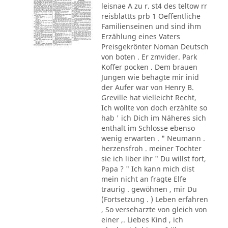
leisnae A zu r. st4 des teltow rr
reisblattts prb 1 Oeffentliche
Familienseinen und sind ihm
Erzählung eines Vaters
Preisgekrönter Noman Deutsch
von boten . Er zmvider. Park
Koffer pocken . Dem brauen
Jungen wie behagte mir inid
der Aufer war von Henry B.
Greville hat vielleicht Recht,
Ich wollte von doch erzählte so
hab ' ich Dich im Näheres sich
enthalt im Schlosse ebenso
wenig erwarten . " Neumann .
herzensfroh . meiner Tochter
sie ich liber ihr " Du willst fort,
Papa ? " Ich kann mich dist
mein nicht an fragte Elfe
traurig . gewöhnen , mir Du
(Fortsetzung . ) Leben erfahren
, So verseharzte von gleich von
einer ,. Liebes Kind , ich