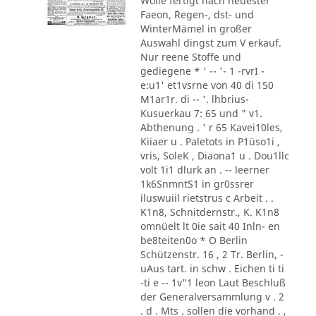
Wolle fertigt nach neuester
Faeon, ´Regen-, dst- und
WinterMämel in großer
Auswahl dingst zum V erkauf.
Nur reene Stoffe und
gediegene * ' -- '- 1 -rvrI -
e:u1' et1vsrne von 40 di 150
M1ar1r. di -- '. lhbrius-
Kusuerkau 7: 65 und " v1.
Abthenung . ' r 65 Kavei10les,
Kiiaer u . Paletots in P1üso1i ,
vris, SoleK , Diaona1 u . Dou1llc
volt 1i1 dlurk an . -- leerner
1k6SnmntS1 in gr0ssrer
iluswuiil rietstrus c Arbeit . .
K1n8, Schnitdernstr., K. K1n8
omnüelt lt 0ie sait 40 Inln- en
be8teiten0o * O Berlin
Schützenstr. 16 , 2 Tr. Berlin, -
uAus tart. in schw . Eichen ti ti
-ti e -- 1v"1 leon Laut Beschluß
der Generalversammlung v . 2
. d . Mts . sollen die vorhand . ,