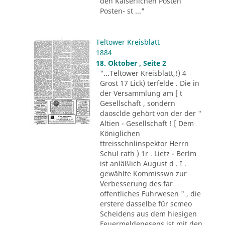
den Kaiserlichen Posten
Posten- st ..."
Teltower Kreisblatt
1884
18. Oktober , Seite 2
"...Teltower Kreisblatt,!) 4
Grost 17 Lick) terfelde . Die in
der Versammlung am [ t
Gesellschaft , sondern
daosclde gehört von der der "
Altien - Gesellschaft ! [ Dem
Königlichen
ttreisschnlinspektor Herrn
Schul rath ) 1r . Lietz - Berlm
ist anläßlich August d . I .
gewählte Kommisswn zur
Verbesserung des far
offentliches Fuhrwesen " , die
erstere dasselbe für scmeo
Scheidens aus dem hiesigen
Feuermeldenesens ist mit den