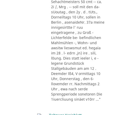
Sehachtmeisters 50 cmt -- ca.
2i /, Mrg . -- soll mit den da-
sUoutag , den 2y . d . tUts.,
Dorneiltags 10 Uhr, sollen in
Berlin , asenaideNr. 37a meine
innigesirttte l' ruu
eingetragene , zu Groß -
Lichterfelde be- befindlichen
Mahlmühlen -, Wohn- und
awsitw lieswsmut ed. hegaia
im 28 . l- edrn ,jn) ire . sili,
l0ung. Dies statt ieeler i, e -
legene Grundstück
Stallgebäuden am am 12 .
Deemder lß4, V ormittags 10
Uhr, Donnerstag , den 6-
llovemder rr. Nachmittags 2
Uhr , ewa nach serde
Sprengperiode sonetoren Die
1iuercliuung sinäet v10rr ..."