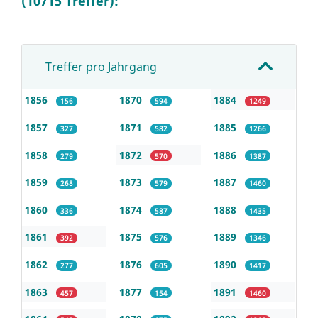
(10715 Treffer):
Treffer pro Jahrgang
1856
1870
1884
156
594
1249
1857
1871
1885
327
582
1266
1858
1872
1886
279
570
1387
1859
1873
1887
268
579
1460
1860
1874
1888
336
587
1435
1861
1875
1889
392
576
1346
1862
1876
1890
277
605
1417
1863
1877
1891
457
154
1460