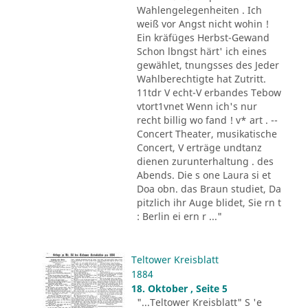
Wahlengelegenheiten . Ich
weiß vor Angst nicht wohin !
Ein kräfüges Herbst-Gewand
Schon lbngst härt' ich eines
gewählet, tnungsses des Jeder
Wahlberechtigte hat Zutritt.
11tdr V echt-V erbandes Tebow
vtort1vnet Wenn ich's nur
recht billig wo fand ! v* art . --
Concert Theater, musikatische
Concert, V erträge undtanz
dienen zurunterhaltung . des
Abends. Die s one Laura si et
Doa obn. das Braun studiet, Da
pitzlich ihr Auge blidet, Sie rn t
: Berlin ei ern r ..."
Teltower Kreisblatt
1884
18. Oktober , Seite 5
"...Teltower Kreisblatt" S 'e