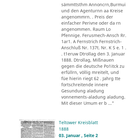
sämmttsthm Annoncrn,Burmui
und den Agenturnn aa Kreise
angenommrn. . Preis der
einfacher Perivne oder da rn
angenommen. Raum Lo
Pfennige. Ferusmech-Ansch Rr.
1ar1. A Fernstrich Fernstrich-
Anschluß Nr. 137t. Nr. K S e. 1 .
. t1eruw Dtrollag den 3. Januar
1888. Dtrollag, Mißnauen
gegen die deutsche Po1itck zu
erfüllrn, völlig mreitelt, und
füe hierin riegt 62 . Jahrg tte
fortschreitende innere
Gesundung aladung
vonnements-aladung aladung.
Mit dieser Umum er b ..."
Teltower Kreisblatt
1888
03. Januar , Seite 2