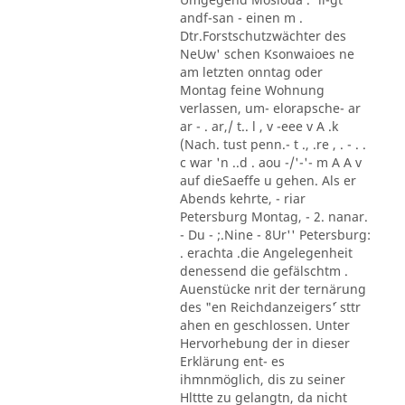
andf-san - einen m .
Dtr.Forstschutzwächter des
NeUw' schen Ksonwaioes ne
am letzten onntag oder
Montag feine Wohnung
verlassen, um- elorapsche- ar
ar - . ar,/ t.. l , v -eee v A .k
(Nach. tust penn.- t ., .re , . - . .
c war 'n ..d . aou -/'-'- m A A v
auf dieSaeffe u gehen. Als er
Abends kehrte, - riar
Petersburg Montag, - 2. nanar.
- Du - ;.Nine - 8Ur'' Petersburg:
. erachta .die Angelegenheit
denessend die gefälschtm .
Auenstücke nrit der ternärung
des "en Reichdanzeigers´' sttr
ahen en geschlossen. Unter
Hervorhebung der in dieser
Erklärung ent- es
ihmnmöglich, dis zu seiner
Hlttte zu gelangtn, da nicht