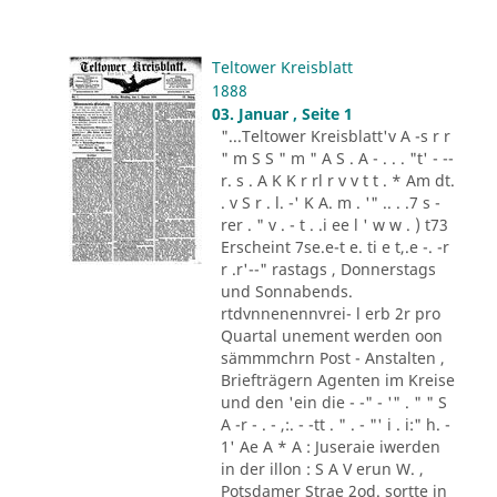
Teltower Kreisblatt
1888
03. Januar , Seite 1
"...Teltower Kreisblatt'v A -s r r
" m S S " m " A S . A - . . . "t' - --
r. s . A K K r rl r v v t t . * Am dt.
. v S r . l. -' K A. m . '" .. . .7 s -
rer . " v . - t . .i ee l ' w w . ) t73
Erscheint 7se.e-t e. ti e t,.e -. -r
r .r'--" rastags , Donnerstags
und Sonnabends.
rtdvnnenennvrei- l erb 2r pro
Quartal unement werden oon
sämmmchrn Post - Anstalten ,
Briefträgern Agenten im Kreise
und den 'ein die - -" - '" . " " S
A -r - . - ,:. - -tt . " . - "' i . i:" h. -
1' Ae A * A : Juseraie iwerden
in der illon : S A V erun W. ,
Potsdamer Strae 2od. sortte in