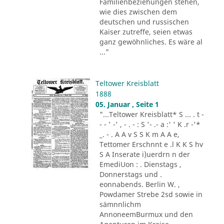
Familienbeziehungen stehen,
wie dies zwischen dem
deutschen und russischen
Kaiser zutreffe, seien etwas
ganz gewöhnliches. Es wäre al
..."
Teltower Kreisblatt
1888
05. Januar , Seite 1
"...Teltower Kreisblatt* S ... . t -
- - ' -' , - . - : S '- .- a :' ' K .r -'*
_. - . A A v S S K m A A e,
Tettomer Erschnnt e .l K K S hv
S A Inserate i)uerdrn n der
EmediUon : . Dienstags ,
Donnerstags und .
eonnabends. Berlin W. ,
Powdamer Strebe 2sd sowie in
sämnnlichm
AnnoneemBurmux und den