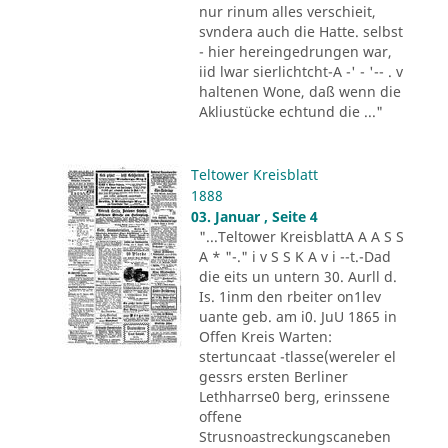
nur rinum alles verschieit,
svndera auch die Hatte. selbst
- hier hereingedrungen war,
iid lwar sierlichtcht-A -' - '-- . v
haltenen Wone, daß wenn die
Akliustücke echtund die ..."
Teltower Kreisblatt
1888
03. Januar , Seite 4
"...Teltower KreisblattA A A S S
A * "-." i v S S K A v i --t.-Dad
die eits un untern 30. Aurll d.
Is. 1inm den rbeiter on1lev
uante geb. am i0. JuU 1865 in
Offen Kreis Warten:
stertuncaat -tlasse(wereler el
gessrs ersten Berliner
Lethharrse0 berg, erinssene
offene
Strusnoastreckungscaneben