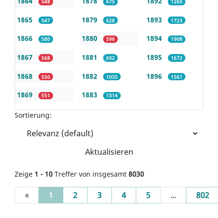
1864
1878
1892
548
675
1260
1865
1879
1893
547
628
1723
1866
1880
1894
580
596
1908
1867
1881
1895
568
692
1672
1868
1882
1896
550
1035
1561
1869
1883
551
1314
Sortierung:
Aktualisieren
Zeige
1 - 10
Treffer von insgesamt
8030
(current)
«
1
2
3
4
5
...
802