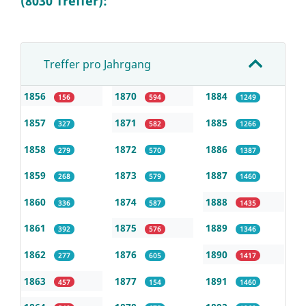
(8030 Treffer):
Treffer pro Jahrgang
1856
1870
1884
156
594
1249
1857
1871
1885
327
582
1266
1858
1872
1886
279
570
1387
1859
1873
1887
268
579
1460
1860
1874
1888
336
587
1435
1861
1875
1889
392
576
1346
1862
1876
1890
277
605
1417
1863
1877
1891
457
154
1460