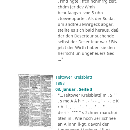
. rmd ngte : ffch nchmrrg zelt,
chdm (er dev Wmh
beaufaagvn -voe-5 uho
ztoewepporte . Als der Soldat
um andtreu Mwrgeck abgar,
stellte es sich bald heraus, daß
der den Deserteur suchende
selbst der Deser teur war ! Bis
jetzt der Wirth haben sie den
herrscht un ungeheuers Ged
..."
Teltower Kreisblatt
1888
03. Januar , Seite 3
"...Teltower Kreisblatt[ m . S "'
. s me A A h * . - "- - .. ' - .- . e K
r A .l . ,- . .- '-- " . . -' - - " - . - : -
de -i'-. """ " s 2chner manchoi
Sten in . Wie hoch .ier Schnee
an A innn li-gt, davonl der
Umgegend Mosioua .' li-gt