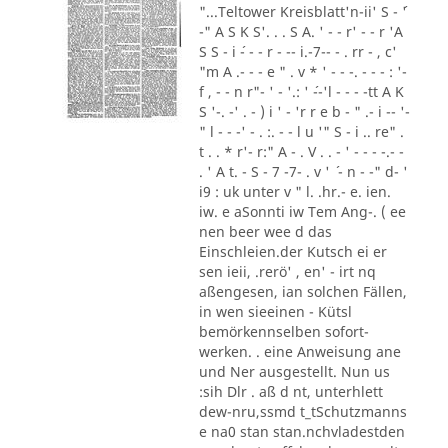
"...Teltower Kreisblatt'n-ii' S - ´'
-" A S K S'. . . S A. ' - - r' - - r 'A
S S - i ´- - - r - -- i.-7-- - . rr - , c'
"m A .- - - e " . v * ' - - -. - - - : '-
f , - - n r"- ' - '.: ' ´--'l - - - -tt A K
S '-. -' . - ) i ' - 'r r e b - " .- i -- '-
" l - - -' - . :. - - l u '" S - i .. re" .
t . . * r'- r:" A - . V . . - ' - - - -.- -
. ' A t. - S - 7 -7- . v ' ´ - n - -" d- '
i9 : uk unter v " l. .hr.- e. ien.
iw. e aSonnti iw Tem Ang-. ( ee
nen beer wee d das
Einschleien.der Kutsch ei er
sen ieii, .rerö' , en' - irt nq
aßengesen, ian solchen Fällen,
in wen sieeinen - Kütsl
bemörkennselben sofort-
werken. . eine Anweisung ane
und Ner ausgestellt. Nun us
:sih Dlr . aß d nt, unterhlett
dew-nru,ssmd t_tSchutzmanns
e na0 stan stan.nchvladestden