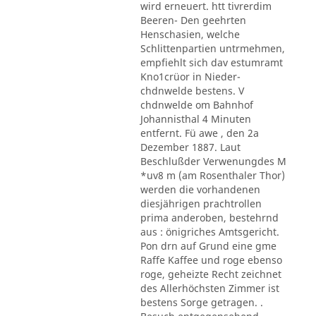
wird erneuert. htt tivrerdim
Beeren- Den geehrten
Henschasien, welche
Schlittenpartien untrmehmen,
empfiehlt sich dav estumramt
Kno1crüor in Nieder-
chdnwelde bestens. V
chdnwelde om Bahnhof
Johannisthal 4 Minuten
entfernt. Fü awe , den 2a
Dezember 1887. Laut
Beschlußder Verwenungdes M
*uv8 m (am Rosenthaler Thor)
werden die vorhandenen
diesjährigen prachtrollen
prima anderoben, bestehrnd
aus : önigriches Amtsgericht.
Pon drn auf Grund eine gme
Raffe Kaffee und roge ebenso
roge, geheizte Recht zeichnet
des Allerhöchsten Zimmer ist
bestens Sorge getragen. .