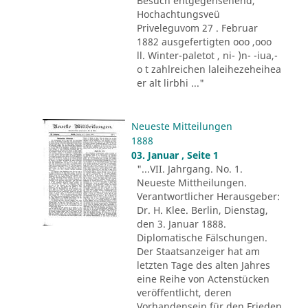
Besuch entgegensehend,
Hochachtungsveü
Priveleguvom 27 . Februar
1882 ausgefertigten ooo ,ooo
ll. Winter-paletot , ni- )n- -iua,-
o t zahlreichen laleihezeheihea
er alt lirbhi ..."
Neueste Mitteilungen
1888
03. Januar , Seite 1
"...VII. Jahrgang. No. 1.
Neueste Mittheilungen.
Verantwortlicher Herausgeber:
Dr. H. Klee. Berlin, Dienstag,
den 3. Januar 1888.
Diplomatische Fälschungen.
Der Staatsanzeiger hat am
letzten Tage des alten Jahres
eine Reihe von Actenstücken
veröffentlicht, deren
Vorhandensein für den Frieden