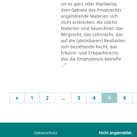
sei es ganz oder theilweise,
dem Gebiete des Privatrechts
angehörende Materien sich
nicht erstrecken. Als solche
Materien sind bezeichnet: das
Bergrecht, das Lehnrecht, das
auf die (ablösbaren) Reallasten
sich beziehende Recht, das
Erbzins- und Erbpachtrecht,
das die Emphytensis betreffe
..."
Previous
(current)
«
1
2
...
3
4
5
6
Datenschutz
Nicht angemeldet.