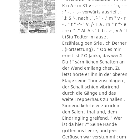
K u A - m 31 v - .- - --- - - ' -i, - --
: ' - , -. .-- vorwärts ausrief . :,
'.i: S '-, nach . '.´ - ' - .' m " v - r
- . " t " -'- ' V. /- T a . rn " r *- e
: -e r " ." AL A s ' t. b . v- , v A ' l
t (5iu Todter im ause .
Erzählaug oen Srie . ch Derner
. (Fortsetzung) . " Ob es mir
ernst ist ? O Janka, das weißt
Du ! ´' särmlichen Schatten an
der Wand emilang chen. Zu
letzt hörte er ihn in der oberen
Etage seine Thür zuschlagen ,
der Schalt schien vibrirend
durch die Gänge und das
weite Trepperhaus zu hallen .
Sinnend kehrte er zurück in
den Salon , that und, dem
Eindringling greifend, " Wer
ist da hier ?" Seine Hände
griffen ins Leere, und jees
Geräusch war verstummt : um