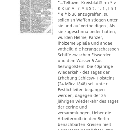
"...Teltower KreisblattS -m * v
K K un A . r. * S S t . ' . 1 , l h 1
" e * b 30 anzugreifen, su
solien sn Waffen stiegen unter
sie und auf vertheidigen . Als
sie zugeschnna beder hatten,
wurden Helme, Panzer,
ihölzeme Spieße und andae
vntheilt, die herangeschassoen
Schiffe zwischen Eiswerder
und dem Wasser § Aus
Seswigolstein. Die 40jährige
Wiederkeh - des Tages der
Erhebung Schlesw- Holsteins
(24 März 1848) soll unte r
Festlichleiten begangen
werden, dagegen der 25
jährigen Wiederkehr des Tages
der eerine und
versammlungen. Ueber die
Arbeiternotb in den Berlin
benachbarten Kreisen hielt