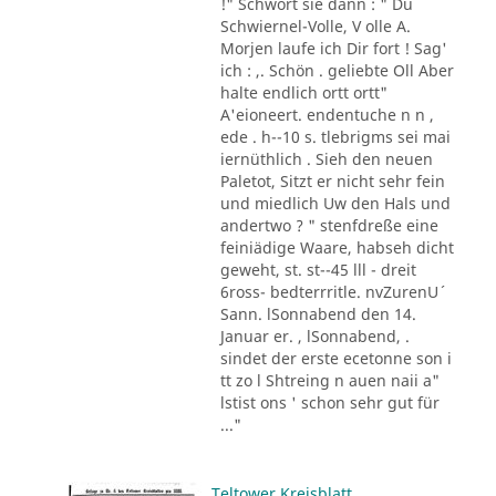
!" Schwört sie dann : " Du
Schwiernel-Volle, V olle A.
Morjen laufe ich Dir fort ! Sag'
ich : ,. Schön . geliebte Oll Aber
halte endlich ortt ortt"
A'eioneert. endentuche n n ,
ede . h--10 s. tlebrigms sei mai
iernüthlich . Sieh den neuen
Paletot, Sitzt er nicht sehr fein
und miedlich Uw den Hals und
andertwo ? " stenfdreße eine
feiniädige Waare, habseh dicht
geweht, st. st--45 lll - dreit
6ross- bedterrritle. nvZurenU´
Sann. lSonnabend den 14.
Januar er. , lSonnabend, .
sindet der erste ecetonne son i
tt zo l Shtreing n auen naii a"
lstist ons ' schon sehr gut für
..."
Teltower Kreisblatt