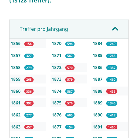
(13128 Treffer):
Treffer pro Jahrgang
1856
1870
1884
156
594
1249
1857
1871
1885
327
582
1266
1858
1872
1886
279
570
1387
1859
1873
1887
268
579
1460
1860
1874
1888
336
587
1435
1861
1875
1889
392
576
1346
1862
1876
1890
277
605
1417
1863
1877
1891
457
154
1460