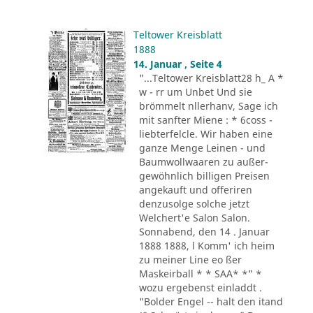
Teltower Kreisblatt
1888
14. Januar , Seite 4
"...Teltower Kreisblatt28 h_ A *
w - rr um Unbet Und sie
brömmelt nllerhanv, Sage ich
mit sanfter Miene : * 6coss -
liebterfelcle. Wir haben eine
ganze Menge Leinen - und
Baumwollwaaren zu außer-
gewöhnlich billigen Preisen
angekauft und offeriren
denzusolge solche jetzt
Welchert'e Salon Salon.
Sonnabend, den 14 . Januar
1888 1888, l Komm' ich heim
zu meiner Line eo ßer
Maskeirball * * SAA* *" *
wozu ergebenst einladdt .
"Bolder Engel -- halt den itand