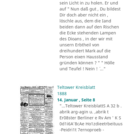
sein Licht in zu holen. Er und
auf " Nun daß gut , Du bildest
Dir doch aber nicht ein ,
löschle aus, dem die Iand
beiden dann auf den Rischen
die Ecke stehenden Lampen
des Dioans , in der wir mit
unsern Erbtheil von
dreihundert Mark auf die
Person eixen Hausstand
gründen können ? " " Hölle
und Teufel ! Nein ! ´ ..."
Teltower Kreisblatt
1888
14. Januar , Seite 8
"...Teltower KreisblattS A 32 b .
abrik arg-agin u. ,abrik t
Er08ster Berliner e Rv Am ' K S
0d1i6A'8cAe Ho1zdieetrbeituus
-Peidri1t 7ernoproeb -