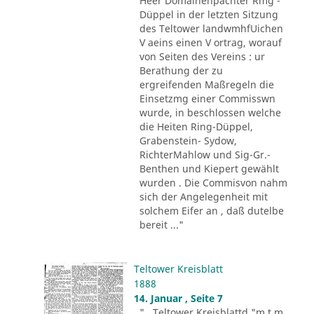
Heer Domainenpächter Rmg -
Düppel in der letzten Sitzung
des Teltower landwmhfUichen
V aeins einen V ortrag, worauf
von Seiten des Vereins : ur
Berathung der zu
ergreifenden Maßregeln die
Einsetzmg einer Commisswn
wurde, in beschlossen welche
die Heiten Ring-Düppel,
Grabenstein- Sydow,
RichterMahlow und Sig-Gr.-
Benthen und Kiepert gewählt
wurden . Die Commisvon nahm
sich der Angelegenheit mit
solchem Eifer an , daß dutelbe
bereit ..."
Teltower Kreisblatt
1888
14. Januar , Seite 7
"...Teltower Kreisblattd "m t m