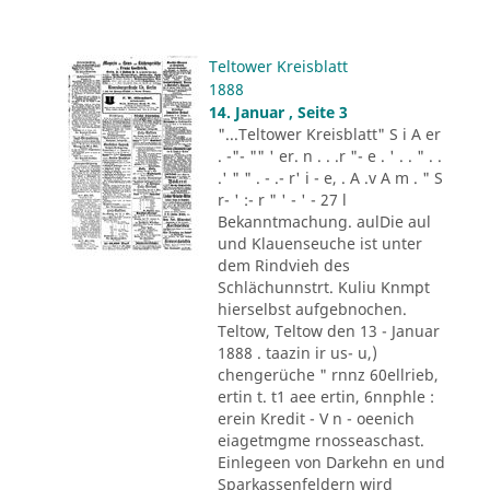
Teltower Kreisblatt
1888
14. Januar , Seite 3
"...Teltower Kreisblatt" S i A er
. -"- "" ' er. n . . .r "- e . ' . . " . .
.' " " . - .- r' i - e, . A .v A m . " S
r- ' :- r " ' - ' - 27 l
Bekanntmachung. aulDie aul
und Klauenseuche ist unter
dem Rindvieh des
Schlächunnstrt. Kuliu Knmpt
hierselbst aufgebnochen.
Teltow, Teltow den 13 - Januar
1888 . taazin ir us- u,)
chengerüche " rnnz 60ellrieb,
ertin t. t1 aee ertin, 6nnphle :
erein Kredit - V n - oeenich
eiagetmgme rnosseaschast.
Einlegeen von Darkehn en und
Sparkassenfeldern wird