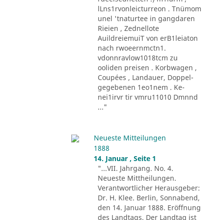
lLns1rvonleicturreon . Tnümom
unel 'tnaturtee in gangdaren
Rieien , Zednellote
AuildreiemuiT von erB1leiaton
nach rwoeernmctn1.
vdonnravlow1018tcm zu
ooliden preisen . Korbwagen ,
Coupées , Landauer, Doppel-
gegebenen 1eo1nem . Ke-
nei1irvr tir vmru11010 Dmnnd
..."
Neueste Mitteilungen
1888
14. Januar , Seite 1
"...VII. Jahrgang. No. 4.
Neueste Mittheilungen.
Verantwortlicher Herausgeber:
Dr. H. Klee. Berlin, Sonnabend,
den 14. Januar 1888. Eröffnung
des Landtags. Der Landtag ist