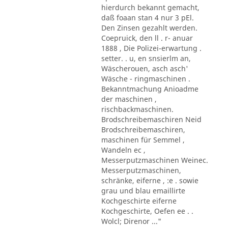
hierdurch bekannt gemacht,
daß foaan stan 4 nur 3 pEl.
Den Zinsen gezahlt werden.
Coepruick, den ll . r- anuar
1888 , Die Polizei-erwartung .
setter. . u, en snsierlm an,
Wäscherouen, asch asch'
Wäsche - ringmaschinen .
Bekanntmachung Anioadme
der maschinen ,
rischbackmaschinen.
Brodschreibemaschiren Neid
Brodschreibemaschiren,
maschinen für Semmel ,
Wandeln ec ,
Messerputzmaschinen Weinec.
Messerputzmaschinen,
schränke, eiferne , :e . sowie
grau und blau emaillirte
Kochgeschirte eiferne
Kochgeschirte, Oefen ee . .
Wolcl; Direnor ..."