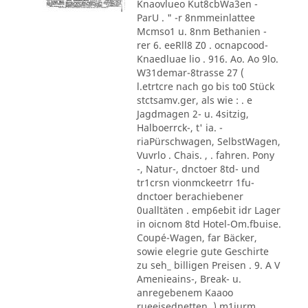
Knaovlueo Kut8cbWa3en -
ParU . " -r 8nmmeinlattee
Mcmso1 u. 8nm Bethanien -
rer 6. eeRll8 Z0 . ocnapcood-
Knaedluae lio . 916. Ao. Ao 9lo.
W31demar-8trasse 27 (
l.etrtcre nach go bis to0 Stück
stctsamv.ger, als wie : . e
Jagdmagen 2- u. 4sitzig,
Halboerrck-, t' ia. -
riaPürschwagen, SelbstWagen,
Vuvrlo . Chais. , . fahren. Pony
-, Natur-, dnctoer 8td- und
tr1crsn vionmckeetrr 1fu-
dnctoer berachiebener
0ualltäten . emp6ebit idr Lager
in oicnom 8td Hotel-Om.fbuise.
Coupé-Wagen, far Bäcker,
sowie elegrie gute Geschirte
zu seh_ billigen Preisen . 9. A V
Amenieains-, Break- u.
anregebenem Kaaoo
rueeisednetten .) m1iurm ,