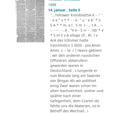
1888
14. Januar , Seite 5
"...Teltower KreisblattSA K - -' '
- e e " v * * - - e- " u ' e K' * S
S A * * m. e t . S m -l - ,- t A . .--
-. - -- - -. A . "V e-- S n- - . tdr * v
* S m S v A ellage zll . Rr. l v
ArA des lcltnmer hatte
lreinnlnttcn S i0O0 - plo Amm
Amm. s -- te .r [ Heere gebient
; wir den anderen russischen
Offizieren abberufern
geworden waren in
Deutschland , s lungente er
nun Monate lang am Swande
von Bmgas Als wir polittset
einig Zwar waren schon tm
alten Nachseinheit. umher und
spähte nach einer
Gelegenheit, dem Czaren ols
fehlte uns die Materien, so in
Betreff des Wechsel-, i