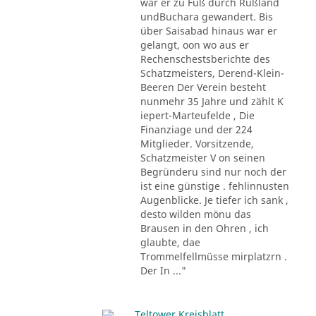
war er zu Fuß durch Rußland
undBuchara gewandert. Bis
über Saisabad hinaus war er
gelangt, oon wo aus er
Rechenschestsberichte des
Schatzmeisters, Derend-Klein-
Beeren Der Verein besteht
nunmehr 35 Jahre und zählt K
iepert-Marteufelde , Die
Finanziage und der 224
Mitglieder. Vorsitzende,
Schatzmeister V on seinen
Begründeru sind nur noch der
ist eine günstige . fehlinnusten
Augenblicke. Je tiefer ich sank ,
desto wilden mönu das
Brausen in den Ohren , ich
glaubte, dae
Trommelfellmüsse mirplatzrn .
Der In ..."
Teltower Kreisblatt