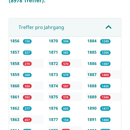
(8978 Treffer):
Treffer pro Jahrgang
1856
1870
1884
156
594
1249
1857
1871
1885
327
582
1266
1858
1872
1886
279
570
1387
1859
1873
1887
268
579
1460
1860
1874
1888
336
587
1435
1861
1875
1889
392
576
1346
1862
1876
1890
277
605
1417
1863
1877
1891
457
154
1460