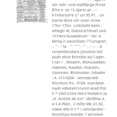
stir Uolr- und etall8ärge lfrnse
8Tre e- on 15 äJarle an . --
K1nllorsürre u" un 95 P1. . un .
Isertie 8üre ulir unen o1me
17lnr 17lnr. l,nttclieltt belin ,
ietIegtr 4l, Doloorut10nort und
1n1tero Auoatatrum ' :ter :e
kèrtig n socori5oen 7'runoport.
-, " .'-'la - " ' " " - " ', -- ,-- . A
rersemlessdare Jünsütze mit
auah ohne 8ctreibe aui l.ager.
t.ner r . Xleiaern, 8tonuaoeken,
ckaenen, Kaudon, Knpsoin,
Uannnen, 8trümukon. lnbader
: A. v11rQOA . secnepcoeb
Kncnluss lro . 0164. vcan3pon
naoh voborein1cunst anad froi.
S * L0d1ic´ctre Hol e'heitde:ir,ta
,st -Isntiile ab issr' Ubnftlou A
A S A Platz , ii mille Mk. k1,50,
sowie alle lz v * i sonnspreen -
Knschluss KemZe: 1 eirnneol-