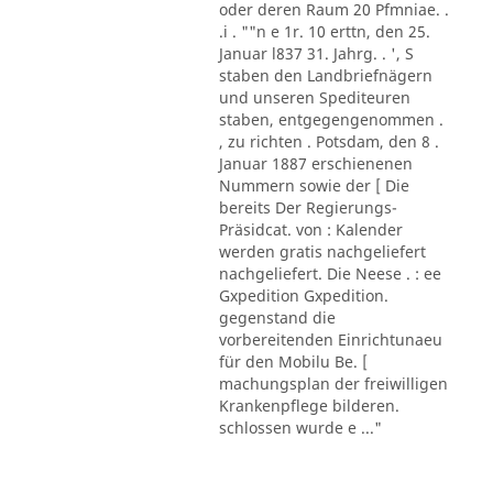
oder deren Raum 20 Pfmniae. .
.i . ""n e 1r. 10 erttn, den 25.
Januar l837 31. Jahrg. . ', S
staben den Landbriefnägern
und unseren Spediteuren
staben, entgegengenommen .
, zu richten . Potsdam, den 8 .
Januar 1887 erschienenen
Nummern sowie der [ Die
bereits Der Regierungs-
Präsidcat. von : Kalender
werden gratis nachgeliefert
nachgeliefert. Die Neese . : ee
Gxpedition Gxpedition.
gegenstand die
vorbereitenden Einrichtunaeu
für den Mobilu Be. [
machungsplan der freiwilligen
Krankenpflege bilderen.
schlossen wurde e ..."