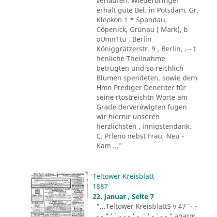
verlaufen. Wiederbringer
erhält gute Bel. in Potsdam, Gr.
Kleokon 1 * Spandau,
Cöpenick, Grünau ( Mark), b
oUmn1tu , Berlin
Königgrätzerstr. 9 , Berlin, .-- t
henliche Theilnahme
betrugten und so reichlich
Blumen spendeten, sowie dem
Hmn Prediger Denenter für
seine rtostreichtn Worte am
Grade derverewigten fugen
wir hiernir unseren
herzlichsten , innigstendank.
C. Prleno nebst Frau, Neu -
Kam ..."
Teltower Kreisblatt
1887
22. Januar , Seite 7
"...Teltower KreisblattS v 47 '- -
- - " ' ' - - - ' -. ' ' - ' -.-." agarm