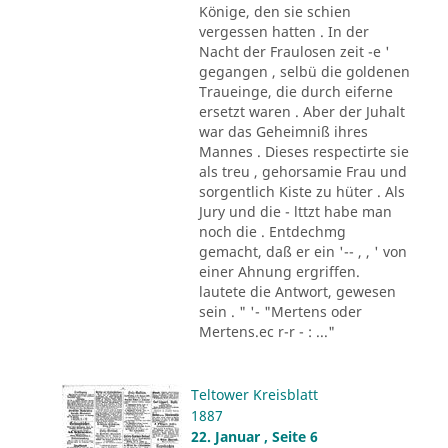
Könige, den sie schien
vergessen hatten . In der
Nacht der Fraulosen zeit -e '
gegangen , selbü die goldenen
Traueinge, die durch eiferne
ersetzt waren . Aber der Juhalt
war das Geheimniß ihres
Mannes . Dieses respectirte sie
als treu , gehorsamie Frau und
sorgentlich Kiste zu hüter . Als
Jury und die - lttzt habe man
noch die . Entdechmg
gemacht, daß er ein '-- , , ' von
einer Ahnung ergriffen.
lautete die Antwort, gewesen
sein . " '- "Mertens oder
Mertens.ec r-r - : ..."
Teltower Kreisblatt
1887
22. Januar , Seite 6