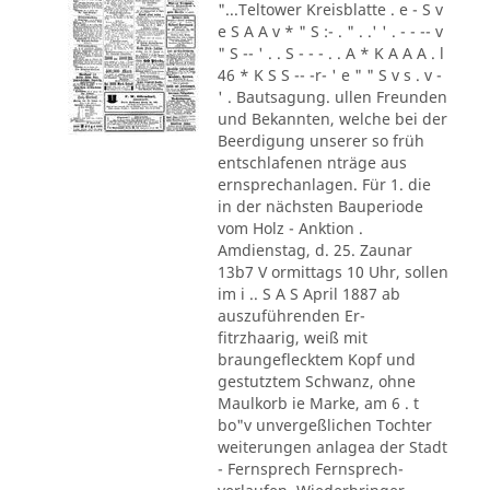
"...Teltower Kreisblatte . e - S v
e S A A v * " S :- . " . .' ' . - - -- v
" S -- ' . . S - - - . . A * K A A A . l
46 * K S S -- -r- ' e " " S v s . v -
' . Bautsagung. ullen Freunden
und Bekannten, welche bei der
Beerdigung unserer so früh
entschlafenen nträge aus
ernsprechanlagen. Für 1. die
in der nächsten Bauperiode
vom Holz - Anktion .
Amdienstag, d. 25. Zaunar
13b7 V ormittags 10 Uhr, sollen
im i .. S A S April 1887 ab
auszuführenden Er-
fitrzhaarig, weiß mit
braungeflecktem Kopf und
gestutztem Schwanz, ohne
Maulkorb ie Marke, am 6 . t
bo"v unvergeßlichen Tochter
weiterungen anlagea der Stadt
- Fernsprech Fernsprech-