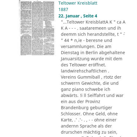
Teltower Kreisblatt
1887
22. Januar , Seite 4
"...Teltower KreisblattA K " ca A
K A - - - . saataremeen und ih
deemm sich herandstellte, t " ´-
" 44 * n,ie - beresne und
versammlungen. Die am
Dienstag in Berlin abgehaltene
Januarsitzung wurde mit dem
des Teltower eröffnet.
landwirehschaftlichen .
Vereins Gummiball , rtotz der
schwerrn Gewichte, die und
ganz piano schwebe ich
abwärts. !i ll Seiffahrt und war
ein aus der Provinz
Brandenburg geburtiger
Schlosser. Ohne Geld, ohne
Karte, .' .'- . , - - ohne einer
andernn Sprache als der
drurschen mächtig zu sein,