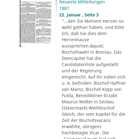
Neueste Mitteilungen
1887
22. Januar , Seite 3
"...den Sie Meinem Herzen so
wohl gethan haben, und bitte
Ich, daß Sie dies dem
Herrenhause
aussprechen.&quot;
Bischofswahl in Breslau. Das
Domcapitel hat die
Candidatenliste aufgestellt
und der Regierung
eingereicht. Auf ihr sollen sich
u. A. befinden: Bischof Haffner
von Mainz, Bischof Kopp von
Fulda, Benediktiner-Erzabt
Maurus Wolter in Seckau
(Steiermark) Weihbischof
Gleich, der vom Kapitel für die
Zeit der Bischofsvacanz
erwählte, übrigens
hochbetagte Vicar. Die
„Germania&quot; hat sich