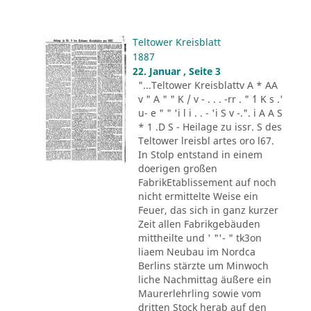
Teltower Kreisblatt
1887
22. Januar , Seite 3
"...Teltower Kreisblattv A * AA
v " A " " K / v - . . . -rr . " ´1 K s .'
u- e " " 'i l i . . - 'i S v -.". i A A S
* 1 .D S - Heilage zu issr. S des
Teltower lreisbl artes oro l67.
In Stolp entstand in einem
doerigen großen
FabrikEtablissement auf noch
nicht ermittelte Weise ein
Feuer, das sich in ganz kurzer
Zeit allen Fabrikgebäuden
mittheilte und ' "'- " tk3on
liaem Neubau im Nordca
Berlins stärzte um Minwoch
liche Nachmittag äußere ein
Maurerlehrling sowie vom
dritten Stock herab auf den