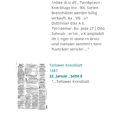
1nttee di.si dll , 7vcn8pcecn -
Knecblugo lno . 9l6. Sorten
Brennhölzer werden billig
verkauft. Aa . 9l6 . u1
Dsttrnnier Eter A 6.
7Vn1demar- 8u- as6e 27 [ Otto
3ohnutr , er1m , v K amptieblt
iltr l. nger in oione-rn 8rnU-
unel nierewn oenmm1r tonn
Puvnckorr versckri ..."
Teltower Kreisblatt
1887
22. Januar , Seite 8
"...Teltower Kreisblatt