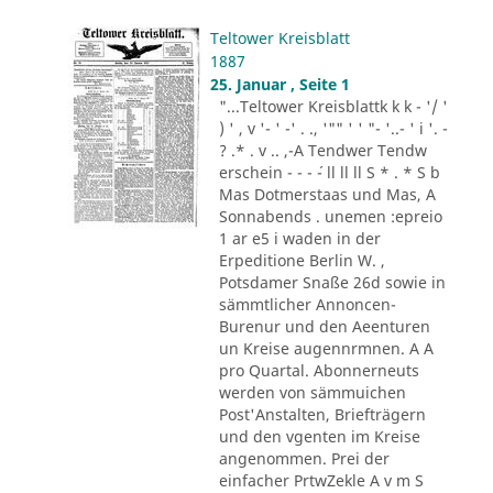
Teltower Kreisblatt
1887
25. Januar , Seite 1
"...Teltower Kreisblattk k k - '/ '
) ' , v '- ' -' . ., '"" ' ' "- '..- ' i '. -
? .* . v .. ,-A Tendwer Tendw
erschein - - - ´- ll ll ll S * . * S b
Mas Dotmerstaas und Mas, A
Sonnabends . unemen :epreio
1 ar e5 i waden in der
Erpeditione Berlin W. ,
Potsdamer Snaße 26d sowie in
sämmtlicher Annoncen-
Burenur und den Aeenturen
un Kreise augennrmnen. A A
pro Quartal. Abonnerneuts
werden von sämmuichen
Post'Anstalten, Briefträgern
und den vgenten im Kreise
angenommen. Prei der
einfacher PrtwZekle A v m S