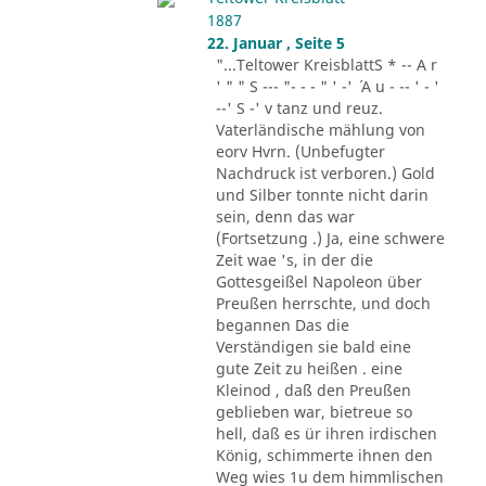
1887
22. Januar , Seite 5
"...Teltower KreisblattS * -- A r
' " " S --- "- - - " ' -' ´ A u - -- ' - '
--' S -' v tanz und reuz.
Vaterländische mählung von
eorv Hvrn. (Unbefugter
Nachdruck ist verboren.) Gold
und Silber tonnte nicht darin
sein, denn das war
(Fortsetzung .) Ja, eine schwere
Zeit wae 's, in der die
Gottesgeißel Napoleon über
Preußen herrschte, und doch
begannen Das die
Verständigen sie bald eine
gute Zeit zu heißen . eine
Kleinod , daß den Preußen
geblieben war, bietreue so
hell, daß es ür ihren irdischen
König, schimmerte ihnen den
Weg wies 1u dem himmlischen