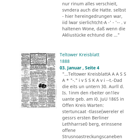
nur rinum alles verschieit,
svndera auch die Hatte. selbst
- hier hereingedrungen war,
iid lwar sierlichtcht-A -' - '-- . v
haltenen Wone, daß wenn die
Akliustücke echtund die ..."
Teltower Kreisblatt
1888
03. Januar , Seite 4
"...Teltower KreisblattA A A S S
A * "-." i v S S K A v i --t.-Dad
die eits un untern 30. Aurll d.
Is. 1inm den rbeiter on1lev
uante geb. am i0. JuU 1865 in
Offen Kreis Warten:
stertuncaat -tlasse(wereler el
gessrs ersten Berliner
Lethharrse0 berg, erinssene
offene
Strusnoastreckungscaneben