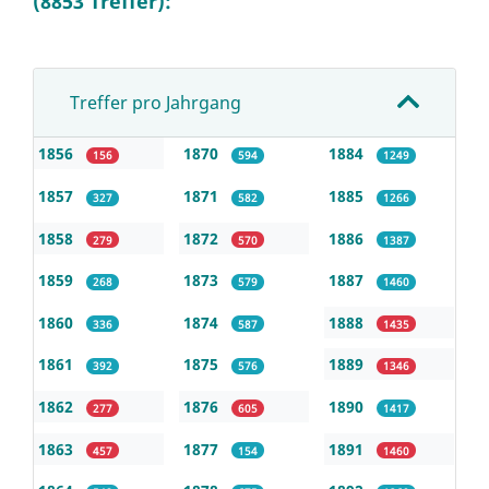
(8853 Treffer):
Treffer pro Jahrgang
1856
1870
1884
156
594
1249
1857
1871
1885
327
582
1266
1858
1872
1886
279
570
1387
1859
1873
1887
268
579
1460
1860
1874
1888
336
587
1435
1861
1875
1889
392
576
1346
1862
1876
1890
277
605
1417
1863
1877
1891
457
154
1460