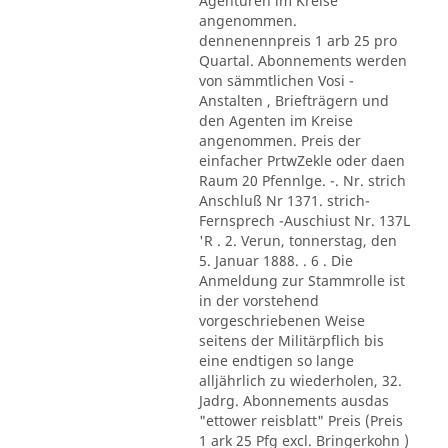
Agenturen im Kreise
angenommen.
dennenennpreis 1 arb 25 pro
Quartal. Abonnements werden
von sämmtlichen Vosi -
Anstalten , Briefträgern und
den Agenten im Kreise
angenommen. Preis der
einfacher PrtwZekle oder daen
Raum 20 Pfennlge. -. Nr. strich
Anschluß Nr 1371. strich-
Fernsprech -Auschiust Nr. 137L
'R . 2. Verun, tonnerstag, den
5. Januar 1888. . 6 . Die
Anmeldung zur Stammrolle ist
in der vorstehend
vorgeschriebenen Weise
seitens der Militärpflich bis
eine endtigen so lange
alljährlich zu wiederholen, 32.
Jadrg. Abonnements ausdas
"ettower reisblatt" Preis (Preis
1 ark 25 Pfg excl. Bringerkohn )