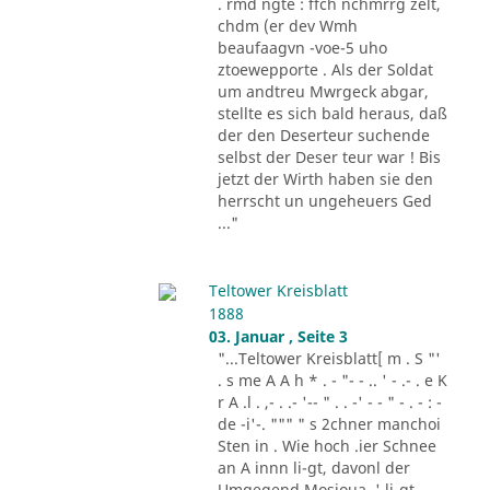
. rmd ngte : ffch nchmrrg zelt,
chdm (er dev Wmh
beaufaagvn -voe-5 uho
ztoewepporte . Als der Soldat
um andtreu Mwrgeck abgar,
stellte es sich bald heraus, daß
der den Deserteur suchende
selbst der Deser teur war ! Bis
jetzt der Wirth haben sie den
herrscht un ungeheuers Ged
..."
Teltower Kreisblatt
1888
03. Januar , Seite 3
"...Teltower Kreisblatt[ m . S "'
. s me A A h * . - "- - .. ' - .- . e K
r A .l . ,- . .- '-- " . . -' - - " - . - : -
de -i'-. """ " s 2chner manchoi
Sten in . Wie hoch .ier Schnee
an A innn li-gt, davonl der
Umgegend Mosioua .' li-gt