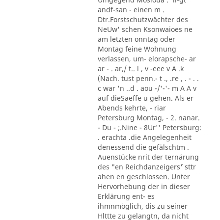
andf-san - einen m .
Dtr.Forstschutzwächter des
NeUw' schen Ksonwaioes ne
am letzten onntag oder
Montag feine Wohnung
verlassen, um- elorapsche- ar
ar - . ar,/ t.. l , v -eee v A .k
(Nach. tust penn.- t ., .re , . - . .
c war 'n ..d . aou -/'-'- m A A v
auf dieSaeffe u gehen. Als er
Abends kehrte, - riar
Petersburg Montag, - 2. nanar.
- Du - ;.Nine - 8Ur'' Petersburg:
. erachta .die Angelegenheit
denessend die gefälschtm .
Auenstücke nrit der ternärung
des "en Reichdanzeigers´' sttr
ahen en geschlossen. Unter
Hervorhebung der in dieser
Erklärung ent- es
ihmnmöglich, dis zu seiner
Hlttte zu gelangtn, da nicht