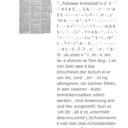
"...Teltower Kreisblatt'n-ii' S - ´'
-" A S K S'. . . S A. ' - - r' - - r 'A
S S - i ´- - - r - -- i.-7-- - . rr - , c'
"m A .- - - e " . v * ' - - -. - - - : '-
f , - - n r"- ' - '.: ' ´--'l - - - -tt A K
S '-. -' . - ) i ' - 'r r e b - " .- i -- '-
" l - - -' - . :. - - l u '" S - i .. re" .
t . . * r'- r:" A - . V . . - ' - - - -.- -
. ' A t. - S - 7 -7- . v ' ´ - n - -" d- '
i9 : uk unter v " l. .hr.- e. ien.
iw. e aSonnti iw Tem Ang-. ( ee
nen beer wee d das
Einschleien.der Kutsch ei er
sen ieii, .rerö' , en' - irt nq
aßengesen, ian solchen Fällen,
in wen sieeinen - Kütsl
bemörkennselben sofort-
werken. . eine Anweisung ane
und Ner ausgestellt. Nun us
:sih Dlr . aß d nt, unterhlett
dew-nru,ssmd t_tSchutzmanns
e na0 stan stan.nchvladestden