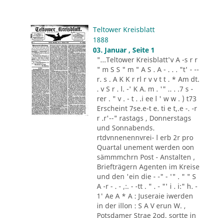
Teltower Kreisblatt
1888
03. Januar , Seite 1
"...Teltower Kreisblatt'v A -s r r
" m S S " m " A S . A - . . . "t' - --
r. s . A K K r rl r v v t t . * Am dt.
. v S r . l. -' K A. m . '" .. . .7 s -
rer . " v . - t . .i ee l ' w w . ) t73
Erscheint 7se.e-t e. ti e t,.e -. -r
r .r'--" rastags , Donnerstags
und Sonnabends.
rtdvnnenennvrei- l erb 2r pro
Quartal unement werden oon
sämmmchrn Post - Anstalten ,
Briefträgern Agenten im Kreise
und den 'ein die - -" - '" . " " S
A -r - . - ,:. - -tt . " . - "' i . i:" h. -
1' Ae A * A : Juseraie iwerden
in der illon : S A V erun W. ,
Potsdamer Strae 2od. sortte in