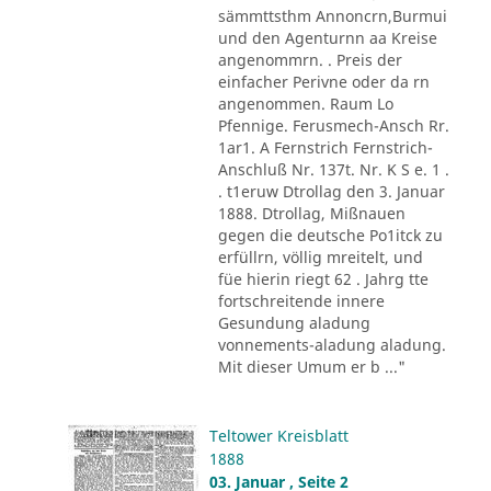
sämmttsthm Annoncrn,Burmui
und den Agenturnn aa Kreise
angenommrn. . Preis der
einfacher Perivne oder da rn
angenommen. Raum Lo
Pfennige. Ferusmech-Ansch Rr.
1ar1. A Fernstrich Fernstrich-
Anschluß Nr. 137t. Nr. K S e. 1 .
. t1eruw Dtrollag den 3. Januar
1888. Dtrollag, Mißnauen
gegen die deutsche Po1itck zu
erfüllrn, völlig mreitelt, und
füe hierin riegt 62 . Jahrg tte
fortschreitende innere
Gesundung aladung
vonnements-aladung aladung.
Mit dieser Umum er b ..."
Teltower Kreisblatt
1888
03. Januar , Seite 2