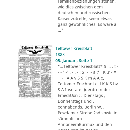
Familienbeziehungen stehen,
wie dies zwischen dem
deutschen und russischen
Kaiser zutreffe, seien etwas
ganz gewöhnliches. Es wäre al
..."
Teltower Kreisblatt
1888
05. Januar , Seite 1
"...Teltower Kreisblatt* S ... . t -
- - ' -' , - . - : S '- .- a :' ' K .r -'*
_. - . A A v S S K m A A e,
Tettomer Erschnnt e .l K K S hv
S A Inserate i)uerdrn n der
EmediUon : . Dienstags ,
Donnerstags und .
eonnabends. Berlin W. ,
Powdamer Strebe 2sd sowie in
sämnnlichm
AnnoneemBurmux und den