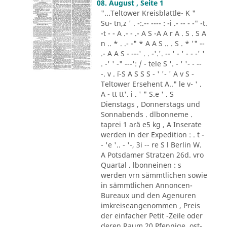
08. August , Seite 1
"...Teltower Kreisblattle- K "
Su- tn,z ' . -:.-- ---- : -i .- -- - -" -t.
-t - - A .- - .- A S -A A r A . S . S A
n .. * . .- -" * A A S .. . S . * '" --
.- A A S - ---' . . -'.'. -- ' - ' - - -' '
. -' ' -" ---': / - tele S '. - ' '- - --
-. v . ´i-S A S S S - ' '- ' A v S -
Teltower Ersehent A.." le v- ' .
A - tt tt'. i . ' " S.e ' . S
Dienstags , Donnerstags und
Sonnabends . dlbonneme .
taprei 1 arä e5 kg , A Inserate
werden in der Expedition : . t -
- 'e '.. - '-, 3i -- re S l Berlin W.
A Potsdamer Stratzen 26d. vro
Quartal . lbonneinen : s
werden vrn sämmtlichen sowie
in sämmtlichen Annoncen-
Bureaux und den Agenuren
imkreiseangenommen , Preis
der einfacher Petit -Zeile oder
deren Raum 20 Pfennige. ost-