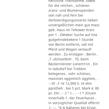
herzliche Theilnahme, sowie
für die reichen , schönen
zranz- und Blumenspenden
oon nah und fern bei
derbeerdigungunseres lieben
unvergeßlichen mein gut mass
geb. Haus im Teltower Kreis
per 1 . Oktober Suche auf iine
gutgehndebekere 1 Stunde
von Berlin entfernt, soll mit
Pferd und Wagen verkauft
werden . Zu erstagen : Berlin ,
,7 ,olzmarktstr . 70, beim
Bäckernleister Lonem1nn . Ein
in ladsdorf bei Trebbin
belegenes , sehr schönes,
massives oggmmch oggileie, .
-.-tll -,f -le 12,000 li. nt etm
ppistheh . bei 5 pct. Mark 4, 80
pr. Etn . - :I " t .. - - t * Zinsen
innerhalb 1. der Feuerkasse .
in vorzüglicher Qualität offerirt
.l - --. "K A Näheres bei Krüvr,