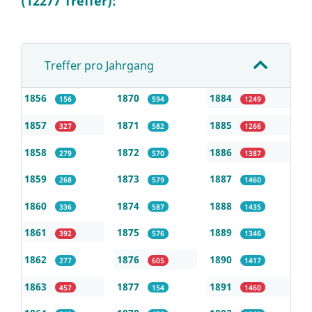
(12277 Treffer):
Treffer pro Jahrgang
1856
1870
1884
156
594
1249
1857
1871
1885
327
582
1266
1858
1872
1886
279
570
1387
1859
1873
1887
268
579
1460
1860
1874
1888
336
587
1435
1861
1875
1889
392
576
1346
1862
1876
1890
277
605
1417
1863
1877
1891
457
154
1460