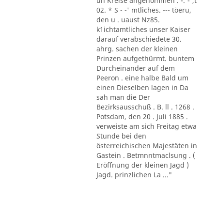
un Kreise angenommen . -.'-',t
02. * S - -' mtliches. --- töeru,
den u . uaust Nz85.
k1ichtamtliches unser Kaiser
darauf verabschiedete 30.
ahrg. sachen der kleinen
Prinzen aufgethürmt. buntem
Durcheinander auf dem
Peeron . eine halbe Bald um
einen Dieselben lagen in Da
sah man die Der
Bezirksausschuß . B. ll . 1268 .
Potsdam, den 20 . Juli 1885 .
verweiste am sich Freitag etwa
Stunde bei den
österreichischen Majestäten in
Gastein . Betmnntmaclsung . (
Eröffnung der kleinen Jagd )
Jagd. prinzlichen La ..."