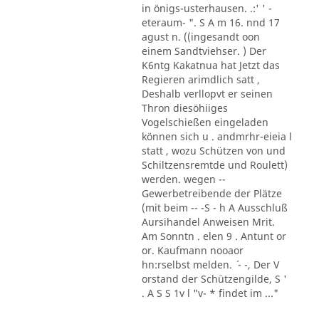
in önigs-usterhausen. .:' ' -
eteraum- ". S A m 16. nnd 17
agust n. ((ingesandt oon
einem Sandtviehser. ) Der
K6ntg Kakatnua hat Jetzt das
Regieren arimdlich satt ,
Deshalb verllopvt er seinen
Thron diesöhiiges
Vogelschießen eingeladen
können sich u . andmrhr-eieia l
statt , wozu Schützen von und
Schiltzensremtde und Roulett)
werden. wegen --
Gewerbetreibende der Plätze
(mit beim -- -S - h A Ausschluß
Aursihandel Anweisen Mrit.
Am Sonntn . elen 9 . Antunt or
or. Kaufmann nooaor
hn:rselbst melden. ´ - -, Der V
orstand der Schützengilde, S '
. A S S 1v l "v- * findet im ..."