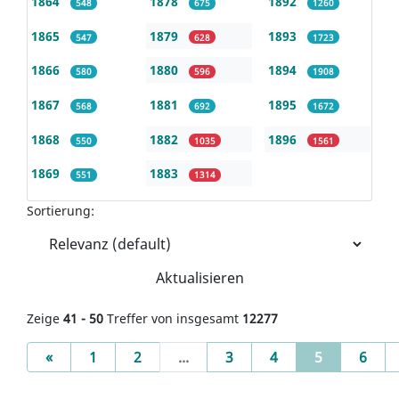
1864
1878
1892
548
675
1260
1865
1879
1893
547
628
1723
1866
1880
1894
580
596
1908
1867
1881
1895
568
692
1672
1868
1882
1896
550
1035
1561
1869
1883
551
1314
Sortierung:
Aktualisieren
Zeige
41 - 50
Treffer von insgesamt
12277
Previous
(current)
«
1
2
...
3
4
5
6