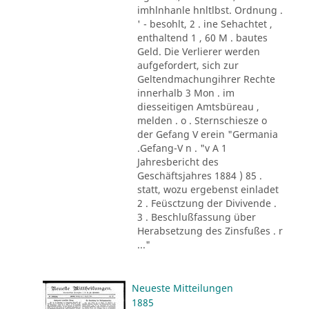
imhlnhanle hnltlbst. Ordnung .
' - besohlt, 2 . ine Sehachtet ,
enthaltend 1 , 60 M . bautes
Geld. Die Verlierer werden
aufgefordert, sich zur
Geltendmachungihrer Rechte
innerhalb 3 Mon . im
diesseitigen Amtsbüreau ,
melden . o . Sternschiesze o
der Gefang V erein "Germania
.Gefang-V n . "v A 1
Jahresbericht des
Geschäftsjahres 1884 ) 85 .
statt, wozu ergebenst einladet
2 . Feüsctzung der Divivende .
3 . Beschlußfassung über
Herabsetzung des Zinsfußes . r
..."
Neueste Mitteilungen
1885