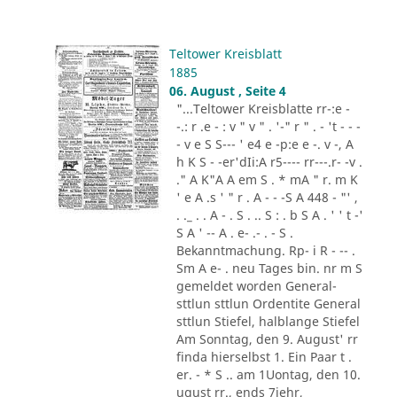
Teltower Kreisblatt
1885
06. August , Seite 4
"...Teltower Kreisblatte rr-:e -
-.: r .e - : v " v " . '-" r " . - 't - - -
- v e S S--- ' e4 e -p:e e -. v -, A
h K S - -er'dIi:A r5---- rr---.r- -v .
." A K"A A em S . * mA " r. m K
' e A .s ' " r . A - - -S A 448 - "' ,
. ._ . . A - . S . .. S : . b S A . ' ' t -'
S A ' -- A . e- .- . - S .
Bekanntmachung. Rp- i R - -- .
Sm A e- . neu Tages bin. nr m S
gemeldet worden General-
sttlun sttlun Ordentite General
sttlun Stiefel, halblange Stiefel
Am Sonntag, den 9. August' rr
finda hierselbst 1. Ein Paar t .
er. - * S .. am 1Uontag, den 10.
ugust rr., ends 7iehr,