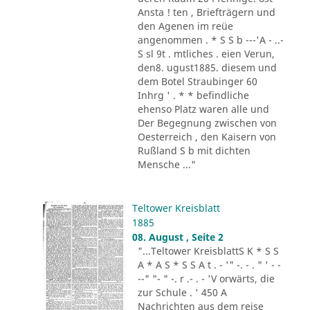
Ansta ! ten , Briefträgern und
den Agenen im reüe
angenommen . * S S b ---'A - ..-
S sl 9t . mtliches . eien Verun,
den8. ugust1885. diesem und
dem Botel Straubinger 60
Inhrg ' . * * befindliche
ehenso Platz waren alle und
Der Begegnung zwischen von
Oesterreich , den Kaisern von
Rußland S b mit dichten
Mensche ..."
Teltower Kreisblatt
1885
08. August , Seite 2
"...Teltower KreisblattS K * S S
A * A S * S S A t . - '" -. - . " ' - -
--" "- " -. r .- . - 'V orwärts, die
zur Schule . ' 450 A
Nachrichten aus dem reise