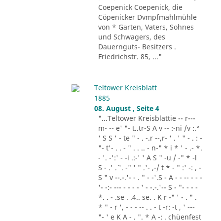
Coepenick Coepenick, die
Cöpenicker Dvmpfmahlmühle
von * Garten, Vaters, Sohnes
und Schwagers, des
Dauernguts- Besitzers .
Friedrichstr. 85, ..."
Teltower Kreisblatt
1885
08. August , Seite 4
"...Teltower Kreisblattie -- r---
m- -- e' "- t..tr-S A v -- :-ni /v :.°
' S S ' - te " - . -.r --,r- ' . ' " - . : -
"- t'- . . - " . . .. - n-" * i * ' - .- *.
- '. -':' - -i .:-' ' A S " -u / -" * -l
S - .' .´ '. -" ' " .'- ,-/ t * - " :' -: , -
S " v --.-.'- - . " - -'.S - A - - -- - - -
'- -:- --- - - - - ' - -.-.'-- S - "- - - -
*. . - .se . .4.. se. . K r -" ' - . " .
* " - r ', - - - -- . . - t -r: -t , ' ---
"- ' e K A - . ". * A -: . chüenfest