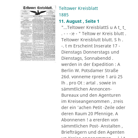
Teltower Kreisblatt
1885
11. August , Seite 1
"...Teltower KreisblattS u A t_ t_
. - - -:e - " Teltow er Kreis blutt .
Teltower Kreisblutt blutt. S h .
-. t m Erscheint Inserate 17 -
Dienstags Donnerstags und
Dienstags, Sonnabendd .
werden in der Expedition : A
Berlin W. Potsdamer Straße
26d. vonneme rpreie 1 arü 25
lh . pro Ot : artal . sowie in
sämmtlichen Annoncen-
Bureaux und den Agenturen
im Kreiseangenommen , zreis
der ein 'achen Petit -Zeile oder
deren Raum 20 Pfennige. A
Abonnenen ! a ererden von
sämmtlichen Post- Anstalten ,
Briefträgern und den Agenten