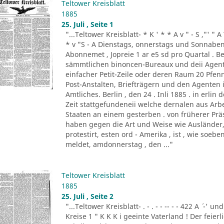
Teltower Kreisblatt
1885
25. Juli , Seite 1
"...Teltower Kreisblatt- * K ' * * A v " - S ,"' " 
* v "S - A Dienstags, onnerstags und Sonnabend
Abonnemet , Jopreie 1 ar e5 sd pro Quartal . Be
sämmtlichen binoncen-Bureaux und deii Agen
einfacher Petit-Zeile oder deren Raum 20 Pf
Post-Anstalten, Briefträgern und den Agenten
Amtliches. Berlin , den 24 . Inli 1885 . in erlin de
Zeit stattgefundeneii welche dernalen aus Ar
Staaten an einem gesterben . von früherer Prä
haben gegen die Art und Weise wie Ausländer, 
protestirt, esten ord - Amerika , ist , wie so
meldet, amdonnerstag , den ..."
Teltower Kreisblatt
1885
25. Juli , Seite 2
"...Teltower Kreisblatt- . - . - - -- - - 422 A ´ -' und
Kreise 1 " K K K i geeinte Vaterland ! Der feier