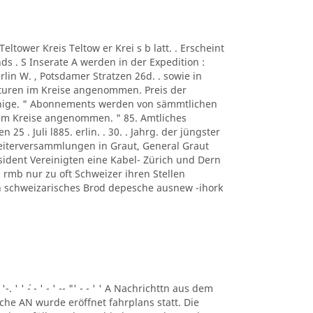
A Teltower Kreis Teltow er Krei s b latt. . Erscheint
s . S Inserate A werden in der Expedition :
rlin W. , Potsdamer Stratzen 26d. . sowie in
turen im Kreise angenommen. Preis der
ennige. " Abonnements werden von sämmtlichen
 im Kreise angenommen. " 85. Amtliches
n 25 . Juli l885. erlin. . 30. . Jahrg. der jüngster
beiterversammlungen in Graut, General Graut
sident Vereinigten eine Kabel- Zürich und Dern
rmb nur zu oft Schweizer ihren Stellen
eben schweizarisches Brod depesche ausnew -ihork
 '-. ' ' ´- - ' - ' -- "' - - ' ' A Nachrichttn aus dem
liche AN wurde eröffnet fahrplans statt. Die