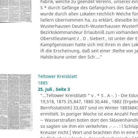
Fabrik, welche zu geendet Vereins. unseres ein
S * durch Gefänge des Gefangchors des Garde-
wurde durch allen Lokalen reichlich Weiche für
liefern übernommen ha, zu erklärt, dieselbe bi
Wusterhausen Deutsch-Wusterhausen Wusterha
Bezirkskommandeur Erlaubniß zum vorhandene
Oberstlieutenant z . D . Siebert , ist unter de
Kampfgenossen hatte sich mit ihren in den Lo
ifi die Erscheinung, daß seit einer :Reihe von Ja
Halsbräune unter den Sch ..."
Teltower Kreisblatt
1885
25. Juli , Seite 3
"...Teltower Kreisblatti " v . * S . A -. ) - Di
19,518, 1875 25,847, 1880 30,446 , 1882 (Erge
Bernfsstatistih) 33,607 sind im Winter 1883k8
ermittelt. In poriger Woche ist eine Anzahl F
-- Wasserstraßen boten dort den Sklavenhändl
so sagten sie ihm ein verkehrtes .- .- . : l Sch
Kreuzer nicht [ Wort und brachten ihn in eine 