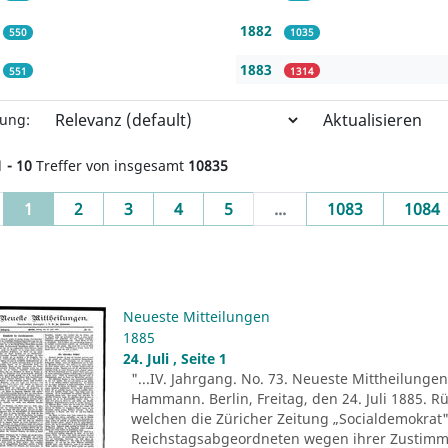
1882
550
1035
1883
551
1314
Aktualisieren
rung:
1 - 10
Treffer von insgesamt
10835
(current)
1
2
3
4
5
...
1083
1084
Neueste Mitteilungen
1885
24. Juli , Seite 1
"...IV. Jahrgang. No. 73. Neueste Mittheilungen.
Hammann. Berlin, Freitag, den 24. Juli 1885. R
welchen die Züricher Zeitung „Socialdemokrat" 
Reichstagsabgeordneten wegen ihrer Zustim