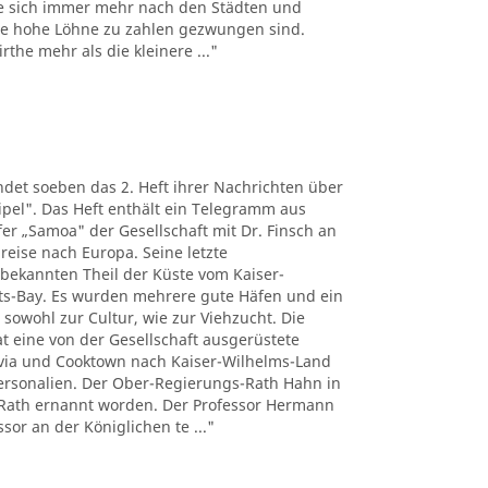
e sich immer mehr nach den Städten und
the hohe Löhne zu zahlen gezwungen sind.
the mehr als die kleinere ..."
det soeben das 2. Heft ihrer Nachrichten über
pel". Das Heft enthält ein Telegramm aus
r „Samoa" der Gesellschaft mit Dr. Finsch an
reise nach Europa. Seine letzte
nbekannten Theil der Küste vom Kaiser-
ts-Bay. Es wurden mehrere gute Häfen und ein
 sowohl zur Cultur, wie zur Viehzucht. Die
t eine von der Gesellschaft ausgerüstete
tavia und Cooktown nach Kaiser-Wilhelms-Land
Personalien. Der Ober-Regierungs-Rath Hahn in
Rath ernannt worden. Der Professor Hermann
sor an der Königlichen te ..."