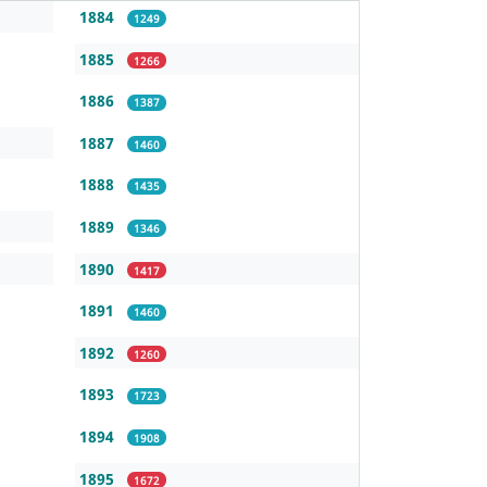
1884
1249
1885
1266
1886
1387
1887
1460
1888
1435
1889
1346
1890
1417
1891
1460
1892
1260
1893
1723
1894
1908
1895
1672