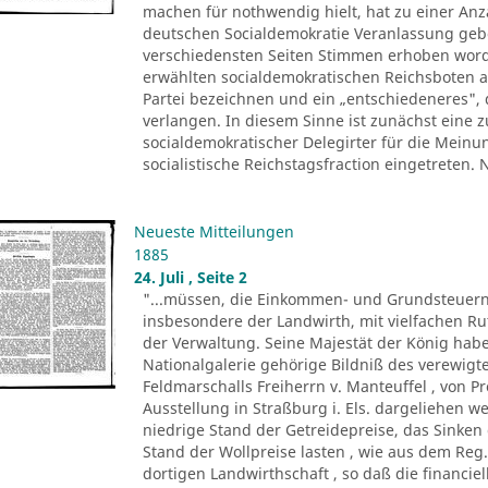
machen für nothwendig hielt, hat zu einer Anza
deutschen Socialdemokratie Veranlassung ge
verschiedensten Seiten Stimmen erhoben worde
erwählten socialdemokratischen Reichsboten a
Partei bezeichnen und ein „entschiedeneres", 
verlangen. In diesem Sinne ist zunächst eine
socialdemokratischer Delegirter für die Meinu
socialistische Reichstagsfraction eingetreten.
Neueste Mitteilungen
1885
24. Juli , Seite 2
"...müssen, die Einkommen- und Grundsteuern
insbesondere der Landwirth, mit vielfachen R
der Verwaltung. Seine Majestät der König ha
Nationalgalerie gehörige Bildniß des verewigte
Feldmarschalls Freiherrn v. Manteuffel , von P
Ausstellung in Straßburg i. Els. dargeliehen w
niedrige Stand der Getreidepreise, das Sinke
Stand der Wollpreise lasten , wie aus dem Reg.
dortigen Landwirthschaft , so daß die financi