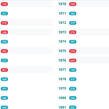
1870
156
594
1871
327
582
1872
279
570
1873
268
579
1874
336
587
1875
392
576
1876
277
605
1877
457
154
1878
548
675
1879
547
628
1880
580
596
1881
568
692