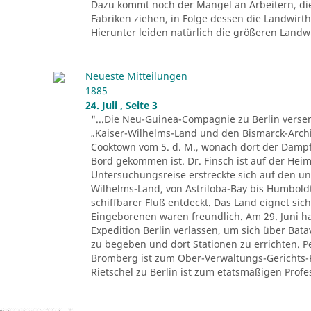
Dazu kommt noch der Mangel an Arbeitern, di
Fabriken ziehen, in Folge dessen die Landwir
Hierunter leiden natürlich die größeren Landwir
Neueste Mitteilungen
1885
24. Juli , Seite 3
"...Die Neu-Guinea-Compagnie zu Berlin versen
„Kaiser-Wilhelms-Land und den Bismarck-Archi
Cooktown vom 5. d. M., wonach dort der Dampfe
Bord gekommen ist. Dr. Finsch ist auf der Heim
Untersuchungsreise erstreckte sich auf den u
Wilhelms-Land, von Astriloba-Bay bis Humbold
schiffbarer Fluß entdeckt. Das Land eignet sich
Eingeborenen waren freundlich. Am 29. Juni ha
Expedition Berlin verlassen, um sich über Ba
zu begeben und dort Stationen zu errichten. 
Bromberg ist zum Ober-Verwaltungs-Gerichts-
Rietschel zu Berlin ist zum etatsmäßigen Profes