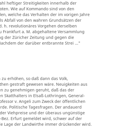
hl heftiger Streitigkeiten innerhalb der
boten. Wie auf Kommando sind von den
n, welche das Verhalten der im vorigen Jahre
ls Abfall von den wahren Grundsätzen der
d. h. revolutionäres Vorgehen derselben
 zu Frankfurt a. M. abgehaltene Versammlung
ng der Züricher Zeitung und gegen die
 Nachdem der darüber entbrannte Strei ..."
 zu erhöhen, so daß dann das Volk,
uthen gestraft gewesen wäre. Neuigkeiten aus
ben zu genehmigen geruht, daß das der
n Skatthalters in Elsaß-Lothringen, General-
rofessor v. Angeli zum Zweck der öffentlichen
erde. Politische Tagesfragen. Der andauerd
n der Viehpreise und der überaus ungünstige
-Bez. Erfurt gemeldet wird, schwer auf der
elle Lage der Landwirthe immer drückender wird.