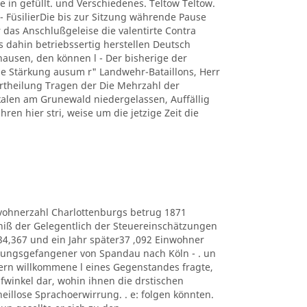
e in gefüllt. und Verschiedenes. Teltow Teltow.
 FüsilierDie bis zur Sitzung währende Pause
 das Anschlußgeleise die valentirte Contra
s dahin betriebssertig herstellen Deutsch
usen, den können l - Der bisherige der
 Stärkung ausum r" Landwehr-Bataillons, Herr
r Ertheilung Tragen der Die Mehrzahl der
kalen am Grunewald niedergelassen, Auffällig
hren hier stri, weise um die jetzige Zeit die
e Eduvohnerzahl Charlottenburgs betrug 1871
bniß der Gelegentlich der Steuereinschätzungen
434,367 und ein Jahr später37 ,092 Einwohner
estungsgefangener von Spandau nach Köln - . un
ern willkommene l eines Gegenstandes fragte,
lüpfwinkel dar, wohin ihnen die drstischen
heillose Sprachoerwirrung. . e: folgen könnten.