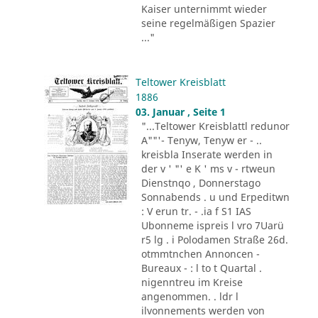
Kaiser unternimmt wieder
seine regelmäßigen Spazier
..."
Teltower Kreisblatt
1886
03. Januar , Seite 1
"...Teltower Kreisblattl redunor
A""'- Tenyw, Tenyw er - ..
kreisbla Inserate werden in
der v ' "' e K ' ms v - rtweun
Dienstnqo , Donnerstago
Sonnabends . u und Erpeditwn
: V erun tr. - .ia f S1 IAS
Ubonneme ispreis l vro 7Uarü
r5 lg . i Polodamen Straße 26d.
otmmtnchen Annoncen -
Bureaux - : l to t Quartal .
nigenntreu im Kreise
angenommen. . ldr l
ilvonnements werden von