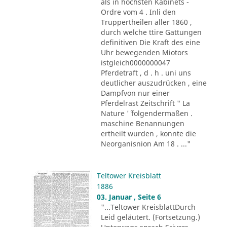
als in höchsten Kabinets -
Ordre vom 4 . Inli den
Truppertheilen aller 1860 ,
durch welche ttire Gattungen
definitiven Die Kraft des eine
Uhr bewegenden Miotors
istgleich0000000047
Pferdetraft , d . h . uni uns
deutlicher auszudrücken , eine
Dampfvon nur einer
Pferdelrast Zeitschrift " La
Nature '´ folgendermaßen .
maschine Benannungen
ertheilt wurden , konnte die
Neorganisnion Am 18 . ..."
Teltower Kreisblatt
1886
03. Januar , Seite 6
"...Teltower KreisblattDurch
Leid geläutert. (Fortsetzung.)