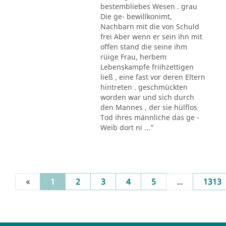
bestembliebes Wesen . grau
Die ge- bewillkonimt,
Nachbarn mit die von Schuld
frei Aber wenn er sein ihn mit
offen stand die seine ihm
rüige Frau, herbem
Lebenskampfe friihzettigen
ließ , eine fast vor deren Eltern
hintreten . geschmückten
worden war und sich durch
den Mannes , der sie hülflos
Tod ihres männliche das ge -
Weib dort ni ..."
(current)
«
1
2
3
4
5
...
1313