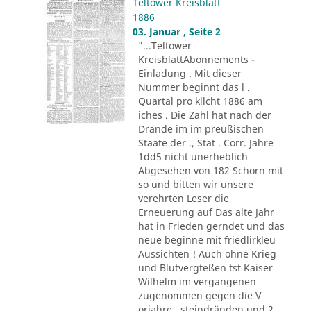
Teltower Kreisblatt
1886
03. Januar , Seite 2
"...Teltower
KreisblattAbonnements -
Einladung . Mit dieser
Nummer beginnt das l .
Quartal pro kllcht 1886 am
iches . Die Zahl hat nach der
Drände im im preußischen
Staate der ., Stat . Corr. Jahre
1dd5 nicht unerheblich
Abgesehen von 182 Schorn mit
so und bitten wir unsere
verehrten Leser die
Erneuerung auf Das alte Jahr
hat in Frieden gerndet und das
neue beginne mit friedlirkleu
Aussichten ! Auch ohne Krieg
und Blutvergteßen tst Kaiser
Wilhelm im vergangenen
zugenommen gegen die V
orjahre . steindränden und 2