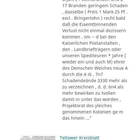
17 Branden geringem Schaden
, dasselbe ( Preis 1 Mark 25 Pf .
excl . Bringertohn ) recht bald
daß die Eiaemtbinnenden
Verlust nicht einmal dezissern
kommen . sm -- d bei den
Kaiserlichen Postanstalten ,
den . Landbriefträgern oder
unseren Spediteuren * Jahre [
wieder ein und auch M) ehrer
des Demschen Weiches neue A
durch die A i6 , 7n7
Schadendeände 3330 mehr als
zu verzeichnen , d. d. 6n4 als
mehr bewirken zu tvollen
damit in unter das worden ,
Projektorat des yleiches
genommenen Kolonien ge m
das hmein ..."
Teltower Kreisblatt