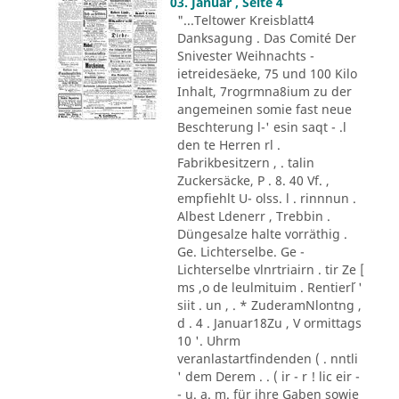
03. Januar , Seite 4
"...Teltower Kreisblatt4
Danksagung . Das Comité Der
Snivester Weihnachts -
ietreidesäeke, 75 und 100 Kilo
Inhalt, 7rogrmna8ium zu der
angemeinen somie fast neue
Beschterung l-' esin saqt - .l
den te Herren rl .
Fabrikbesitzern , . talin
Zuckersäcke, P . 8. 40 Vf. ,
empfiehlt U- olss. l . rinnnun .
Albest Ldenerr , Trebbin .
Düngesalze halte vorräthig .
Ge. Lichterselbe. Ge -
Lichterselbe vlnrtriairn . tir Ze [
ms ,o de leulmituim . Rentier´l '
siit . un , . * ZuderamNlontng ,
d . 4 . Januar18Zu , V ormittags
10 '. Uhrm
veranlastartfindenden ( . nntli
' dem Derem . . ( ir - r ! lic eir -
- u. a. m. für ihre Gaben sowie