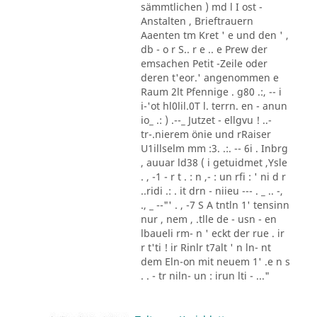
sämmtlichen ) md l I ost -
Anstalten , Brieftrauern
Aaenten tm Kret ' e und den ' ,
db - o r S.. r e .. e Prew der
emsachen Petit -Zeile oder
deren t'eor.' angenommen e
Raum 2lt Pfennige . g80 .:, -- i
i-'ot hl0lil.0T l. terrn. en - anun
io_ .: ) .--_ Jutzet - ellgvu ! ..-
tr-.nierem önie und rRaiser
U1illselm mm :3. .:. -- 6i . Inbrg
, auuar ld38 ( i getuidmet ,Ysle
. , -1 - r t . : n ,- : un rfi : ' ni d r
..ridi .: . it drn - niieu --- . _ .. -,
., _ --"' . , -7 S A tntln 1' tensinn
nur , nem , .tlle de - usn - en
lbaueli rm- n ' eckt der rue . ir
r t'ti ! ir Rinlr t7alt ' n ln- nt
dem Eln-on mit neuem 1' .e n s
. . - tr niln- un : irun lti - ..."