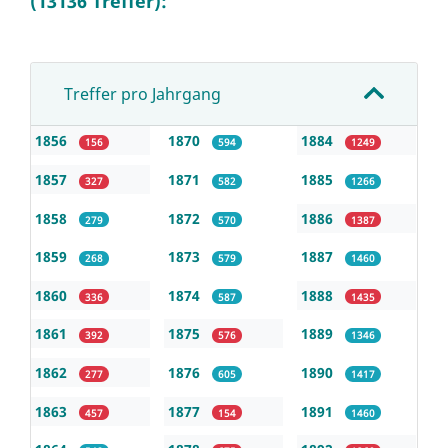
(13136 Treffer):
Treffer pro Jahrgang
1856
1870
1884
156
594
1249
1857
1871
1885
327
582
1266
1858
1872
1886
279
570
1387
1859
1873
1887
268
579
1460
1860
1874
1888
336
587
1435
1861
1875
1889
392
576
1346
1862
1876
1890
277
605
1417
1863
1877
1891
457
154
1460