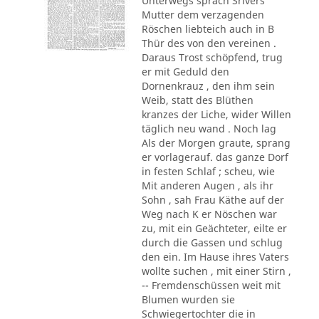
Unterwegs sprach Srivers
Mutter dem verzagenden
Röschen liebteich auch in B
Thür des von den vereinen .
Daraus Trost schöpfend, trug
er mit Geduld den
Dornenkrauz , den ihm sein
Weib, statt des Blüthen
kranzes der Liche, wider Willen
täglich neu wand . Noch lag
Als der Morgen graute, sprang
er vorlagerauf. das ganze Dorf
in festen Schlaf ; scheu, wie
Mit anderen Augen , als ihr
Sohn , sah Frau Käthe auf der
Weg nach K er Nöschen war
zu, mit ein Geächteter, eilte er
durch die Gassen und schlug
den ein. Im Hause ihres Vaters
wollte suchen , mit einer Stirn ,
-- Fremdenschüssen weit mit
Blumen wurden sie
Schwiegertochter die in