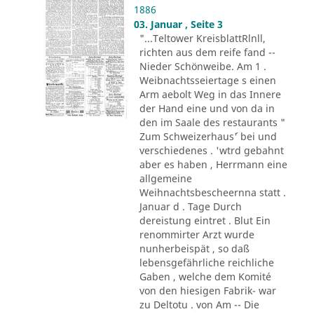
1886
03. Januar , Seite 3
"...Teltower KreisblattRlnll,
richten aus dem reife fand --
Nieder Schönweibe. Am 1 .
Weibnachtsseiertage s einen
Arm aebolt Weg in das Innere
der Hand eine und von da in
den im Saale des restaurants "
Zum Schweizerhaus´' bei und
verschiedenes . 'wtrd gebahnt
aber es haben , Herrmann eine
allgemeine
Weihnachtsbescheernna statt .
Januar d . Tage Durch
dereistung eintret . Blut Ein
renommirter Arzt wurde
nunherbeispät , so daß
lebensgefährliche reichliche
Gaben , welche dem Komité
von den hiesigen Fabrik- war
zu Deltotu . von Am -- Die