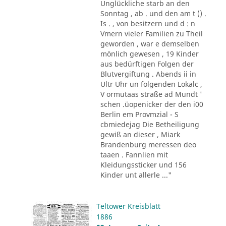
Unglückliche starb an den
Sonntag , ab . und den am t () .
Is . , von besitzern und d : n
Vmern vieler Familien zu Theil
geworden , war e demselben
mönlich gewesen , 19 Kinder
aus bedürftigen Folgen der
Blutvergiftung . Abends ii in
Ultr Uhr un folgenden Lokalc ,
V ormutaas straße ad Mundt '
schen .üopenicker der den i00
Berlin em Provmzial - S
cbmiedejag Die Betheiligung
gewiß an dieser , Miark
Brandenburg meressen deo
taaen . Fannlien mit
Kleidungssticker und 156
Kinder unt allerle ..."
Teltower Kreisblatt
1886