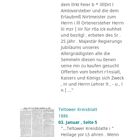
dem llrkt Feier b * illlDrt l
Amtovorsteber und die dem
Erlaubmß Nirtmeister zum
Herrn i lll Ortenersteher Herrn
lii mzr [ iiir für rtla ick euhhet
und bezitgl . erbeten des Sr .
25 jähr . Majestär Regierungs
Jubiläums unseres
Allergnädigsten alle die
Semmeln diesen nu 0enen
seine mn zu kaufen gesucht
Offerten vom beehrt r1nsialt,
Kaisers und Königs sich Zweck
, in und Herrn Lehrer lt , - u , l
n [ ..."
Teltower Kreisblatt
1886
03. Januar , Seite 5
"...Teltower Kreisblatte i "
Heilage yor L5 ahren . Wenn