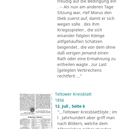
freudig auf die Bedingung ein
. -- Als nun am anderen Tage
Sitzung war, rtef Morus den
Dieb zuerst auf, damit er sich
wegen solle . des ihm
Kriegsspielen , die sich
einander folgten Kömge
aitfgehäuften Schätzen
beigendet , die von dem ohne
daß vorigen Jemand einen
Rath oder eine Ermahnung zu
ertheilen wagte . zur Last
[gelegten Verbrechens
rechtferti ..."
Teltower Kreisblatt
1856
12. Juli , Seite 6
"...Teltower KreisblattStyle ; im
l . Jahrhundert aber griff man
nach Bildern, welche dem