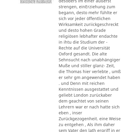
desoders im einer äußerst
strengen, einErziehung zum
begann, desto mehr fühlte er
sich vor jeder öffentlichen
Wirksamkeit zuriickgeschreckt
und desto hohen Grade
religiösen lebhafter endachte
in ihtu die Studium der -
Rechte auf die Universität
Oxford gesandt. Die alte
Sehnsucht nach unabhängiger
Muße und stiller glanz- Zeit,
die Thomas hier verlebte , umß
er sehr gm angewendet haben
. und Denn mit reichen
Kenntnissen ausgestattet und
geliebt London zurückaber
dem geachtet von seinen
Lehrern war er nach hatte sich
eben , inser
Zurückgezogenheit. eine Weise
zu entgehen , Als ihm daher
sem Vater den lath ergriff in er