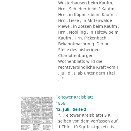
Wusterhausen beim Kaufm.
Hrn . Seh eber beim ' Kaufm .
Hrn . in Köpnick beim Kaufm ,
Hrn . Liese , in Mittenwalde
Plewe , in Zossen beim Kaufm .
Hrn . Nobiling , in Teltow beim
Kaufm . Hrn. Pickenbach .
Bekanntmachun g. Der an
Stelle des bisherigen
Charlottenburger
Wochenblatts wird die
rechtsverbindliche Kraft vom 1
. Juli d . I. ab unter dern Titel
..."
Teltower Kreisblatt
1856
12. Juli , Seite 2
"...Teltower Kreisblatt4 S K
selben von dem Verfassen auf
1 Thlr . 10 Sgr fes-tgesetzt ist.