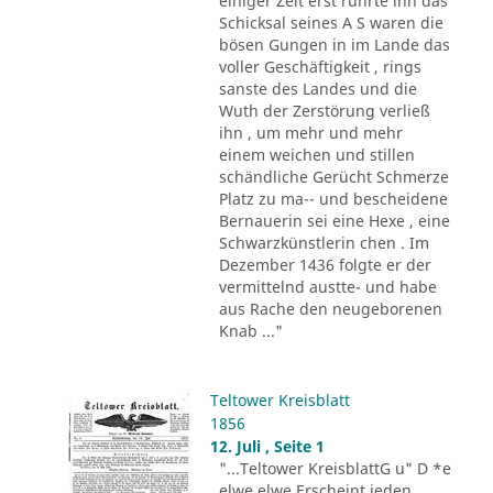
einiger Zeit erst rührte ihn das
Schicksal seines A S waren die
bösen Gungen in im Lande das
voller Geschäftigkeit , rings
sanste des Landes und die
Wuth der Zerstörung verließ
ihn , um mehr und mehr
einem weichen und stillen
schändliche Gerücht Schmerze
Platz zu ma-- und bescheidene
Bernauerin sei eine Hexe , eine
Schwarzkünstlerin chen . Im
Dezember 1436 folgte er der
vermittelnd austte- und habe
aus Rache den neugeborenen
Knab ..."
Teltower Kreisblatt
1856
12. Juli , Seite 1
"...Teltower KreisblattG u" D *e
elwe elwe Erscheint jeden