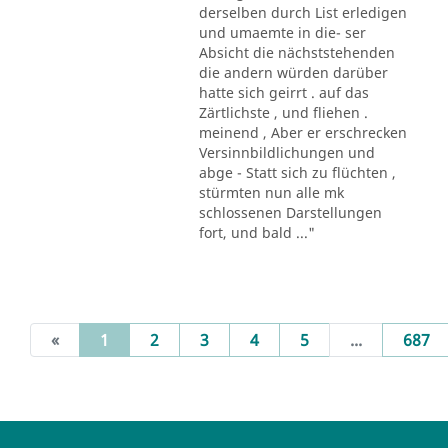
derselben durch List erledigen
und umaemte in die- ser
Absicht die nächststehenden
die andern würden darüber
hatte sich geirrt . auf das
Zärtlichste , und fliehen .
meinend , Aber er erschrecken
Versinnbildlichungen und
abge - Statt sich zu flüchten ,
stürmten nun alle mk
schlossenen Darstellungen
fort, und bald ..."
(current)
«
1
2
3
4
5
...
687