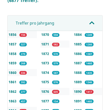
(6877 Treffer):
Treffer pro Jahrgang
1856
1870
1884
156
594
1249
1857
1871
1885
327
582
1266
1858
1872
1886
279
570
1387
1859
1873
1887
268
579
1460
1860
1874
1888
336
587
1435
1861
1875
1889
392
576
1346
1862
1876
1890
277
605
1417
1863
1877
1891
457
154
1460