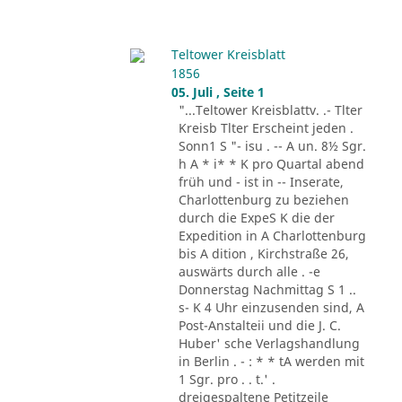
Teltower Kreisblatt
1856
05. Juli , Seite 1
"...Teltower Kreisblattv. .- Tlter
Kreisb Tlter Erscheint jeden .
Sonn1 S "- isu . -- A un. 8½ Sgr.
h A * i* * K pro Quartal abend
früh und - ist in -- Inserate,
Charlottenburg zu beziehen
durch die ExpeS K die der
Expedition in A Charlottenburg
bis A dition , Kirchstraße 26,
auswärts durch alle . -e
Donnerstag Nachmittag S 1 ..
s- K 4 Uhr einzusenden sind, A
Post-Anstalteii und die J. C.
Huber' sche Verlagshandlung
in Berlin . - : * * tA werden mit
1 Sgr. pro . . t.' .
dreigespaltene Petitzeile