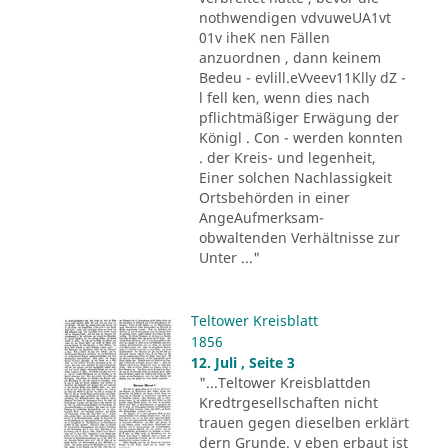
nothwendigen vdvuweUA1vt
01v iheK nen Fällen
anzuordnen , dann keinem
Bedeu - evlill.eVveev11Klly dZ -
l fell ken, wenn dies nach
pflichtmäßiger Erwägung der
Königl . Con - werden konnten
. der Kreis- und legenheit,
Einer solchen Nachlassigkeit
Ortsbehörden in einer
AngeAufmerksam-
obwaltenden Verhältnisse zur
Unter ..."
Teltower Kreisblatt
1856
12. Juli , Seite 3
"...Teltower Kreisblattden
Kredtrgesellschaften nicht
trauen gegen dieselben erklärt
dern Grunde. v eben erbaut ist