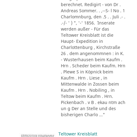
berechnet. Redigirt - von Dr .
Andreas Sommer. . ,--S- l No . 1
Charlomnburg, den .5 . . Juli .- .
.-/- ' ) ", '-' 1856. ´ Inserate
werden außer - Für das
Teltower Kreisblatt ist die
Haupt- Expedition in
Charlottenburg , Kirchstraße
26 . dem angenommnen : in K.
- Wusterhausen beim Kaufm .
Hrn . Scheder beim Kaufm. Hrn
. Plewe S in Köpnick beim
Kaufm . Hrn . Liese , in
Mittenwalde in Zossen beim
Kaufm . Hrn . Nobiling , in
Teltow beim Kaufm . Hrn.
Pickenbach . v B . ekau ntm ach
un g Der an Stelle und des
bisherigen Charlo ..."
Teltower Kreisblatt