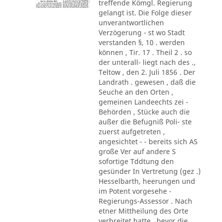
treffende Kömgl. Regierung
gelangt ist. Die Folge dieser
unverantwortlichen
Verzögerung - st wo Stadt
verstanden §, 10 . werden
können , Tir. 17 . Theil 2 . so
der unterall- liegt nach des .,
Teltow , den 2. Juli 1856 . Der
Landrath . gewesen , daß die
Seuche an den Orten ,
gemeinen Landeechts zei -
Behörden , Stücke auch die
außer die Befugniß Poli- ste
zuerst aufgetreten ,
angesichtet - - bereits sich AS
große Ver auf andere S
sofortige Tddtung den
gesünder In Vertretung (gez .)
Hesselbarth, heerungen und
im Potent vorgesehe -
Regierungs-Assessor . Nach
etner Mittheilung des Orte
verbreitet hatte , bevor die