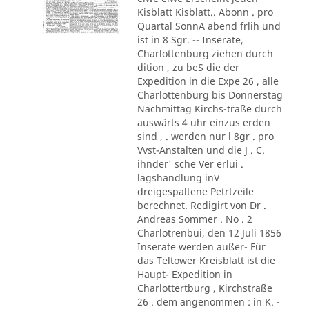
Kisblatt Kisblatt.. Abonn . pro
Quartal SonnA abend frlih und
ist in 8 Sgr. -- Inserate,
Charlottenburg ziehen durch
dition , zu beS die der
Expedition in die Expe 26 , alle
Charlottenburg bis Donnerstag
Nachmittag Kirchs-traße durch
auswärts 4 uhr einzus erden
sind , . werden nur l 8gr . pro
Vvst-Anstalten und die J . C.
ihnder' sche Ver erlui .
lagshandlung inV
dreigespaltene Petrtzeile
berechnet. Redigirt von Dr .
Andreas Sommer . No . 2
Charlotrenbui, den 12 Juli 1856
Inserate werden außer- Für
das Teltower Kreisblatt ist die
Haupt- Expedition in
Charlottertburg , Kirchstraße
26 . dem angenommen : in K. -