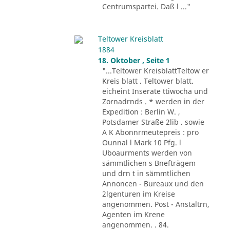
Centrumspartei. Daß l ..."
Teltower Kreisblatt
1884
18. Oktober , Seite 1
"...Teltower KreisblattTeltow er
Kreis blatt . Teltower blatt.
eicheint Inserate ttiwocha und
Zornadrnds . * werden in der
Expedition : Berlin W. ,
Potsdamer Straße 2lib . sowie
A K Abonnrmeutepreis : pro
Ounnal l Mark 10 Pfg. l
Uboaurments werden von
sämmtlichen s Bnefträgem
und drn t in sämmtlichen
Annoncen - Bureaux und den
2lgenturen im Kreise
angenommen. Post - Anstaltrn,
Agenten im Krene
angenommen. . 84.