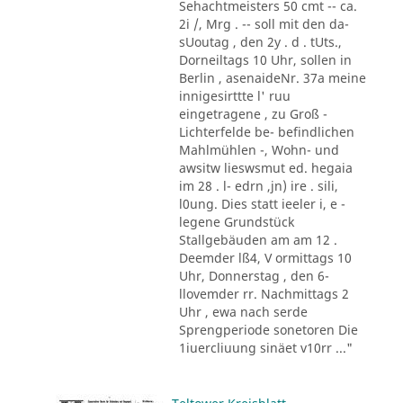
Sehachtmeisters 50 cmt -- ca.
2i /, Mrg . -- soll mit den da-
sUoutag , den 2y . d . tUts.,
Dorneiltags 10 Uhr, sollen in
Berlin , asenaideNr. 37a meine
innigesirttte l' ruu
eingetragene , zu Groß -
Lichterfelde be- befindlichen
Mahlmühlen -, Wohn- und
awsitw lieswsmut ed. hegaia
im 28 . l- edrn ,jn) ire . sili,
l0ung. Dies statt ieeler i, e -
legene Grundstück
Stallgebäuden am am 12 .
Deemder lß4, V ormittags 10
Uhr, Donnerstag , den 6-
llovemder rr. Nachmittags 2
Uhr , ewa nach serde
Sprengperiode sonetoren Die
1iuercliuung sinäet v10rr ..."