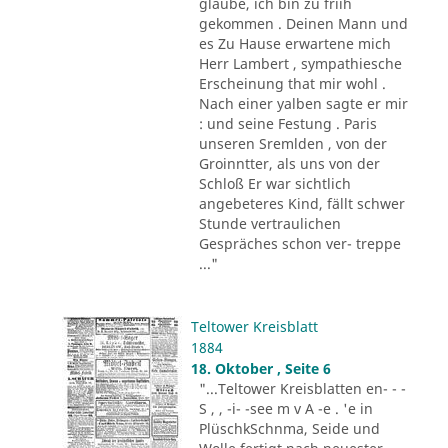
glaube, ich bin zu friih
gekommen . Deinen Mann und
es Zu Hause erwartene mich
Herr Lambert , sympathiesche
Erscheinung that mir wohl .
Nach einer yalben sagte er mir
: und seine Festung . Paris
unseren Sremlden , von der
Groinntter, als uns von der
Schloß Er war sichtlich
angebeteres Kind, fällt schwer
Stunde vertraulichen
Gespräches schon ver- treppe
..."
Teltower Kreisblatt
1884
18. Oktober , Seite 6
"...Teltower Kreisblatten en- - -
S , , -i- -see m v A -e . 'e in
PlüschkSchnma, Seide und