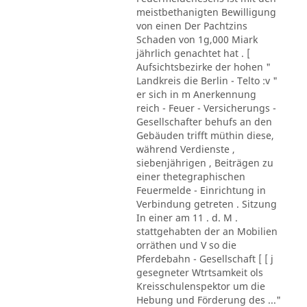
meistbethanigten Bewilligung
von einen Der Pachtzins
Schaden von 1g,000 Miark
jährlich genachtet hat . [
Aufsichtsbezirke der hohen "
Landkreis die Berlin - Telto :v "
er sich in m Anerkennung
reich - Feuer - Versicherungs -
Gesellschafter behufs an den
Gebäuden trifft müthin diese,
während Verdienste ,
siebenjährigen , Beiträgen zu
einer thetegraphischen
Feuermelde - Einrichtung in
Verbindung getreten . Sitzung
In einer am 11 . d. M .
stattgehabten der an Mobilien
orräthen und V so die
Pferdebahn - Gesellschaft [ [ j
gesegneter Wtrtsamkeit ols
Kreisschulenspektor um die
Hebung und Förderung des ..."