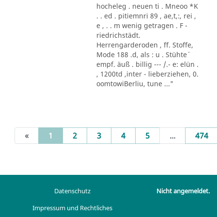
hocheleg . neuen ti . Mneoo *K
. . ed . pitiemnri 89 , ae,t,:, rei ,
e , . . m wenig getragen . F -
riedrichstädt.
Herrengarderoden , ff. Stoffe,
Mode 188 .d, als : u . Stühte´
empf. äuß . billig --- /.- e: elün .
, 1200td ,inter - lieberziehen, 0.
oomtowiBerliu, tune ..."
(current)
«
1
2
3
4
5
...
474
Datenschutz
Nicht angemeldet.
Impressum und Rechtliches