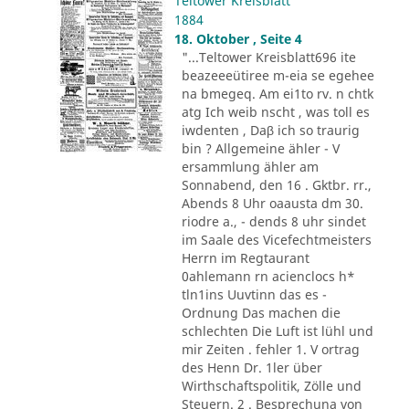
Teltower Kreisblatt
1884
18. Oktober , Seite 4
"...Teltower Kreisblatt696 ite
beazeeeütiree m-eia se egehee
na bmegeq. Am ei1to rv. n chtk
atg Ich weib nscht , was toll es
iwdenten , Daβ ich so traurig
bin ? Allgemeine ähler - V
ersammlung ähler am
Sonnabend, den 16 . Gktbr. rr.,
Abends 8 Uhr oaausta dm 30.
riodre a., - dends 8 uhr sindet
im Saale des Vicefechtmeisters
Herrn im Regtaurant
0ahlemann rn acienclocs h*
tln1ins Uuvtinn das es -
Ordnung Das machen die
schlechten Die Luft ist lühl und
mir Zeiten . fehler 1. V ortrag
des Henn Dr. 1ler über
Wirthschaftspolitik, Zölle und
Steuern. 2 . Besprechuna von