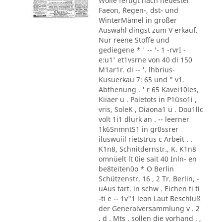
Wolle fertigt nach neuester
Faeon, ´Regen-, dst- und
WinterMämel in großer
Auswahl dingst zum V erkauf.
Nur reene Stoffe und
gediegene * ' -- '- 1 -rvrI -
e:u1' et1vsrne von 40 di 150
M1ar1r. di -- '. lhbrius-
Kusuerkau 7: 65 und " v1.
Abthenung . ' r 65 Kavei10les,
Kiiaer u . Paletots in P1üso1i ,
vris, SoleK , Diaona1 u . Dou1llc
volt 1i1 dlurk an . -- leerner
1k6SnmntS1 in gr0ssrer
iluswuiil rietstrus c Arbeit . .
K1n8, Schnitdernstr., K. K1n8
omnüelt lt 0ie sait 40 Inln- en
be8teiten0o * O Berlin
Schützenstr. 16 , 2 Tr. Berlin, -
uAus tart. in schw . Eichen ti ti
-ti e -- 1v"1 leon Laut Beschluß
der Generalversammlung v . 2
. d . Mts . sollen die vorhand . ,