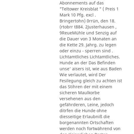
Abonnements auf das
"Teltower Kreisblat " ( Preis 1
Mark 10 Pfg. excl .
Bringertohn) 0rrün, den 18.
(rtobrr t884. 2Justerhausen ,
9ReueMühle und Senzig auf
die Dauer von 3 Monaten an
die Kette 29. Jahrg. zu legen
oder einzu - sperren sind .
Lichtamtliches Lichtamtliches.
Hunde an der Das Befinden
unse' aisers ist, wie aus Baden
Wie verlautet, wird Der
Fesilegung gleich zu achten ist
das Stihren der mit einem
sicheren Maulkorbe
versehenen aus den
gefährderen, Leine, jedoch
ditrfen die Hunde ohne
diesseitige Erlaubniß die
borgenannten Ortschaften
werden noch fortwährend von