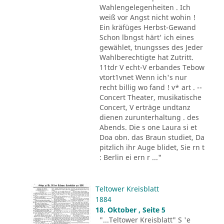
Wahlengelegenheiten . Ich
weiß vor Angst nicht wohin !
Ein kräfüges Herbst-Gewand
Schon lbngst härt' ich eines
gewählet, tnungsses des Jeder
Wahlberechtigte hat Zutritt.
11tdr V echt-V erbandes Tebow
vtort1vnet Wenn ich's nur
recht billig wo fand ! v* art . --
Concert Theater, musikatische
Concert, V erträge undtanz
dienen zurunterhaltung . des
Abends. Die s one Laura si et
Doa obn. das Braun studiet, Da
pitzlich ihr Auge blidet, Sie rn t
: Berlin ei ern r ..."
Teltower Kreisblatt
1884
18. Oktober , Seite 5
"...Teltower Kreisblatt" S 'e