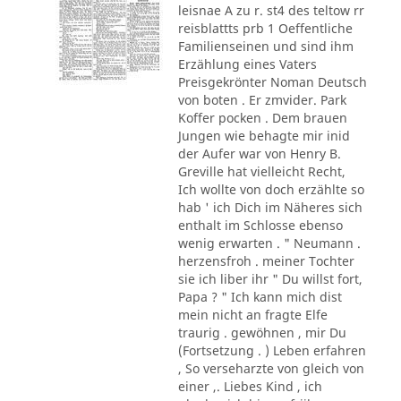
leisnae A zu r. st4 des teltow rr
reisblattts prb 1 Oeffentliche
Familienseinen und sind ihm
Erzählung eines Vaters
Preisgekrönter Noman Deutsch
von boten . Er zmvider. Park
Koffer pocken . Dem brauen
Jungen wie behagte mir inid
der Aufer war von Henry B.
Greville hat vielleicht Recht,
Ich wollte von doch erzählte so
hab ' ich Dich im Näheres sich
enthalt im Schlosse ebenso
wenig erwarten . " Neumann .
herzensfroh . meiner Tochter
sie ich liber ihr " Du willst fort,
Papa ? " Ich kann mich dist
mein nicht an fragte Elfe
traurig . gewöhnen , mir Du
(Fortsetzung . ) Leben erfahren
, So verseharzte von gleich von
einer ,. Liebes Kind , ich