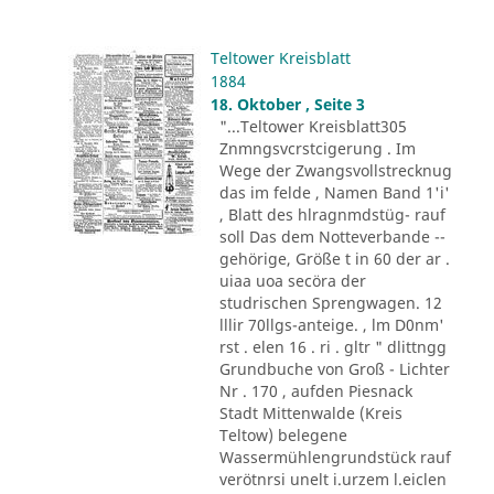
Teltower Kreisblatt
1884
18. Oktober , Seite 3
"...Teltower Kreisblatt305
Znmngsvcrstcigerung . Im
Wege der Zwangsvollstrecknug
das im felde , Namen Band 1'i'
, Blatt des hlragnmdstüg- rauf
soll Das dem Notteverbande --
gehörige, Größe t in 60 der ar .
uiaa uoa secöra der
studrischen Sprengwagen. 12
lllir 70llgs-anteige. , lm D0nm'
rst . elen 16 . ri . gltr " dlittngg
Grundbuche von Groß - Lichter
Nr . 170 , aufden Piesnack
Stadt Mittenwalde (Kreis
Teltow) belegene
Wassermühlengrundstück rauf
verötnrsi unelt i.urzem l.eiclen