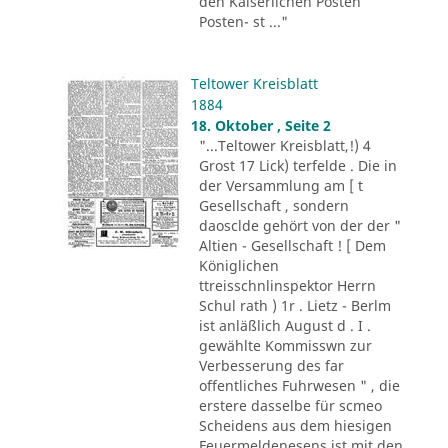
den Kaiserlichen Posten
Posten- st ..."
Teltower Kreisblatt
1884
18. Oktober , Seite 2
"...Teltower Kreisblatt,!) 4
Grost 17 Lick) terfelde . Die in
der Versammlung am [ t
Gesellschaft , sondern
daosclde gehört von der der "
Altien - Gesellschaft ! [ Dem
Königlichen
ttreisschnlinspektor Herrn
Schul rath ) 1r . Lietz - Berlm
ist anläßlich August d . I .
gewählte Kommisswn zur
Verbesserung des far
offentliches Fuhrwesen " , die
erstere dasselbe für scmeo
Scheidens aus dem hiesigen
Feuermeldenesens ist mit den