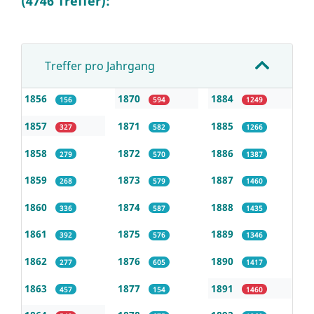
(4746 Treffer):
Treffer pro Jahrgang
1856
1870
1884
156
594
1249
1857
1871
1885
327
582
1266
1858
1872
1886
279
570
1387
1859
1873
1887
268
579
1460
1860
1874
1888
336
587
1435
1861
1875
1889
392
576
1346
1862
1876
1890
277
605
1417
1863
1877
1891
457
154
1460