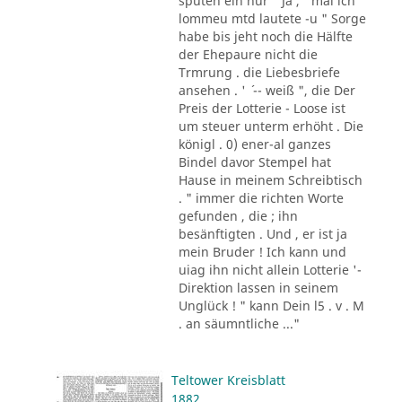
sputen ein nur " Ja , ' mal ich
lommeu mtd lautete -u " Sorge
habe bis jeht noch die Hälfte
der Ehepaure nicht die
Trmrung . die Liebesbriefe
ansehen . ' ´ -- weiß ", die Der
Preis der Lotterie - Loose ist
um steuer unterm erhöht . Die
königl . 0) ener-al ganzes
Bindel davor Stempel hat
Hause in meinem Schreibtisch
. " immer die richten Worte
gefunden , die ; ihn
besänftigten . Und , er ist ja
mein Bruder ! Ich kann und
uiag ihn nicht allein Lotterie '-
Direktion lassen in seinem
Unglück ! " kann Dein l5 . v . M
. an säumntliche ..."
Teltower Kreisblatt
1882