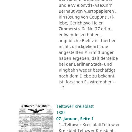
und e vv'e:onvd1- väe:Cnrr
Bernaut von VIertbpapieren .
Rin10sung von Coup0ns . (l-
lebe, Gerichtsvoll ie er
Zimmerstraße Nr. 77 erlin.
entwendet zu haben .
angebliche Bielitz ist hierher
nicht zurückgekehrt ; die
angestellten * Ermittlungen
haben ergeben, daß derselbe
bei der Berliner Stadt- und
Ringbahn weder beschäftigt
noch dem Diebe zu bekannt
ist. forschen Es wird daher --
..."
Teltower Kreisblatt
1882
07. Januar , Seite 1
"...Teltower KreisblattTeltow er
Kreisblat Teltower Kreisblat.