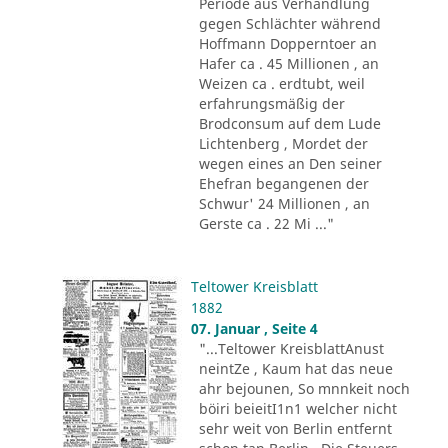
Periode aus Verhandlung
gegen Schlächter während
Hoffmann Dopperntoer an
Hafer ca . 45 Millionen , an
Weizen ca . erdtubt, weil
erfahrungsmäßig der
Brodconsum auf dem Lude
Lichtenberg , Mordet der
wegen eines an Den seiner
Ehefran begangenen der
Schwur' 24 Millionen , an
Gerste ca . 22 Mi ..."
Teltower Kreisblatt
1882
07. Januar , Seite 4
"...Teltower KreisblattAnust
neintZe , Kaum hat das neue
ahr bejounen, So mnnkeit noch
böiri beieitI1n1 welcher nicht
sehr weit von Berlin entfernt