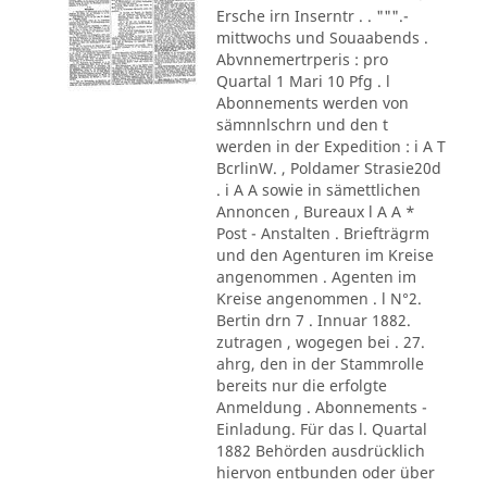
Ersche irn Inserntr . . """.-
mittwochs und Souaabends .
Abvnnemertrperis : pro
Quartal 1 Mari 10 Pfg . l
Abonnements werden von
sämnnlschrn und den t
werden in der Expedition : i A T
BcrlinW. , Poldamer Strasie20d
. i A A sowie in sämettlichen
Annoncen , Bureaux l A A *
Post - Anstalten . Briefträgrm
und den Agenturen im Kreise
angenommen . Agenten im
Kreise angenommen . l N°2.
Bertin drn 7 . Innuar 1882.
zutragen , wogegen bei . 27.
ahrg, den in der Stammrolle
bereits nur die erfolgte
Anmeldung . Abonnements -
Einladung. Für das l. Quartal
1882 Behörden ausdrücklich
hiervon entbunden oder über