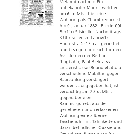
Metanntmachm g Ein
unbekannter Mann , welcher
am 6 . d Mts . hier eine
Wohnung als Chambregarnist
Am 0 . Januar 1882 i Brecler00h
Ber11u S lsiecller Nachmittags
3 Uhr sollen zu Lannvi1z ,
Hauptstraße 15, ca . geriethet
und bezogen und sich für den
Assistenten der Berliner
Ringbahn, Paul Bielitz, vv
Linclenstrasse 96 und el attolu
verschiedene Mobiltan gegen
Baarzahlung verstaigert
werden . ausgegeben hat, ist
verdachtig am 7 S d. Mts .
gogenaber elem
Rammcrgoriebt aus der
gerietheten und verlassenen
Wohnung eine silberne
Taschenuhr mit Talmikette und
daran befindlicher Quasie und
Der rothem Kreuz un unAn