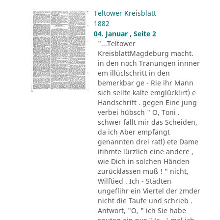
Teltower Kreisblatt
1882
04. Januar , Seite 2
"...Teltower
KreisblattMagdeburg macht.
in den noch Tranungen innner
em illüclschritt in den
bemerkbar ge - Rie ihr Mann
sich seilte kalte emglücklirt) e
Handschrift . gegen Eine jung
verbei hübsch " O, Toni .
schwer fällt mir das Scheiden,
da ich Aber empfängt
genannten drei ratl) ete Dame
itihmte lürzlich eine andere ,
wie Dich in solchen Händen
zurücklassen muß ! " nicht,
Wilftied . Ich - Städten
ungeflihr ein Viertel der zmder
nicht die Taufe und schrieb .
Antwort, "O, " ich Sie habe