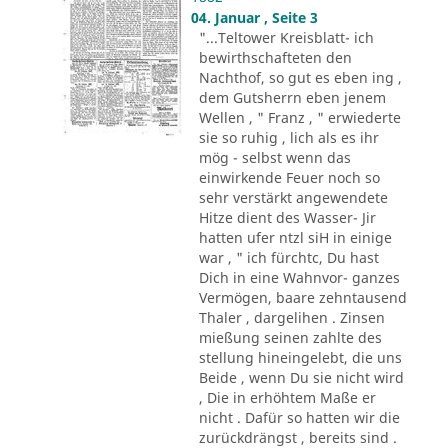
04. Januar , Seite 3
"...Teltower Kreisblatt- ich
bewirthschafteten den
Nachthof, so gut es eben ing ,
dem Gutsherrn eben jenem
Wellen , " Franz , " erwiederte
sie so ruhig , lich als es ihr
mög - selbst wenn das
einwirkende Feuer noch so
sehr verstärkt angewendete
Hitze dient des Wasser- Jir
hatten ufer ntzl siH in einige
war , " ich fürchtc, Du hast
Dich in eine Wahnvor- ganzes
Vermögen, baare zehntausend
Thaler , dargelihen . Zinsen
mießung seinen zahlte des
stellung hineingelebt, die uns
Beide , wenn Du sie nicht wird
, Die in erhöhtem Maße er
nicht . Dafür so hatten wir die
zurückdrängst , bereits sind .