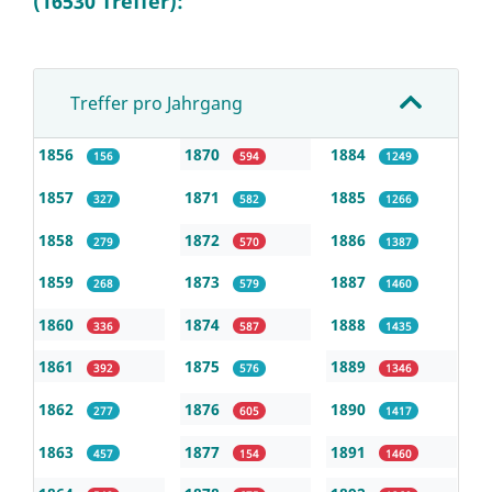
(16530 Treffer):
Treffer pro Jahrgang
1856
1870
1884
156
594
1249
1857
1871
1885
327
582
1266
1858
1872
1886
279
570
1387
1859
1873
1887
268
579
1460
1860
1874
1888
336
587
1435
1861
1875
1889
392
576
1346
1862
1876
1890
277
605
1417
1863
1877
1891
457
154
1460