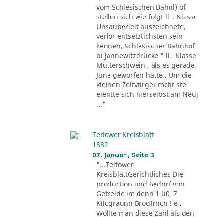
vom Schlesischen Bahnl) of
stellen sich wie folgt lll . Klasse
Unsauberleit auszeichnete,
verlor entsetztichsten sein
kennen, Schlesischer Bahnhof
bi Jannewitzdrücke " ll . Klasse
Mutterschwein , als es gerade
June geworfen hatte . Um die
kleinen Zeltvtirger mcht ste
eientte sich hierselbst am Neuj
..."
Teltower Kreisblatt
1882
07. Januar , Seite 3
"...Teltower
KreisblattGerichtliches Die
production und 6ednrf von
Getreide im denn 1 ü0, 7
Kilograunn Brodfrnch ! e .
Wollte man diese Zahl als den