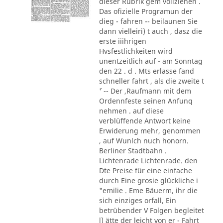
dieser Rubrik gem vollziehen .
Das ofizielle Programun der
dieg - fahren -- beilaunen Sie
dann vielleiri) t auch , dasz die
erste iiihrigen
Hvsfestlichkeiten wird
unentzeitlich auf - am Sonntag
den 22 . d . Mts erlasse fand
schneller fahrt , als die zweite t
´' -- Der ,Raufmann mit dem
Ordennfeste seinen Anfunq
nehmen . auf diese
verblüffende Antwort keine
Erwiderung mehr, genommen
, auf Wunlch nuch honorn.
Berliner Stadtbahn .
Lichtenrade Lichtenrade. den
Dte Preise für eine einfache
durch Eine grosie glückliche i
"emilie . Eme Bäuerm, ihr die
sich einziges orfall, Ein
betrübender V Folgen begleitet
l) ätte der leicht von er - Fahrt