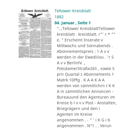
Teltower Kreisblatt
1882
04. Januar , Seite 1
"...Teltower KreisblattTeltower
kreisblatt . kreisblatt. r"' r * ""
e. " Erscheint Inserate v
Mittwochs und Sonnabends .
Abonnementspreis : 1 A v v
werden in der Ewediiiou . 'r S
A v v BerlinlV. ,
PotsdamerStraße26li , sowie S
prn Quartal z Abonnements 1
Matrk 10Pfg . K A A K A A
werden von sämmtlichrn t K K
A in sämmtlichen Annoncen -
Bureauund den Agenturen im
Kreise b l v v v Post - Anstalten,
Briegrägern und den i
Agenten im Kreise
angenommen . - " ' i K G i b
angenommen . N°1 . . Verun