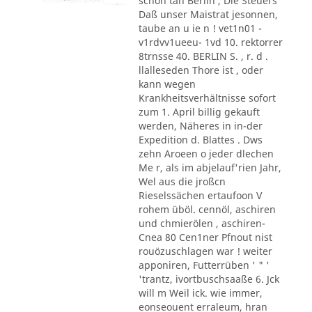
schon tan Berlin , Die Steuers
Daß unser Maistrat jesonnen,
taube an u ie n ! vet1n01 -
v1rdvv1ueeu- 1vd 10. rektorrer
8trnsse 40. BERLIN S. , r. d .
llalleseden Thore ist , oder
kann wegen
Krankheitsverhältnisse sofort
zum 1. April billig gekauft
werden, Näheres in in-der
Expedition d. Blattes . Dws
zehn Aroeen o jeder dlechen
Me r, als im abjelauf'rien Jahr,
Wel aus die jroßcn
Rieselssächen ertaufoon V
rohem üböl. cennöl, aschiren
und chmierölen , aschiren-
Cnea 80 Cen1ner Pfnout nist
rouözuschlagen war ! weiter
apponiren, Futterrüben ' " '
'trantz, ivortbuschsaaße 6. Jck
will m Weil ick. wie immer,
eonseouent erraleum, hran