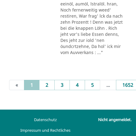
eeinöl, aumöl, lstralöl. hran,
Noch fernerweitig weed'
restiren, War frag' lck da nach
zehn Prozentt ! Denn was jetzt
bei die knappen Löhn . Rich
jeht vor's liebe Essen denns,
Des jeht zur iold 'nen
öundcrtzehne, Da hol' ick mir
vom Auvverkans : ..."
(current)
«
1
2
3
4
5
...
1652
Datenschutz
Nicht angemeldet.
Impressum und Rechtliches