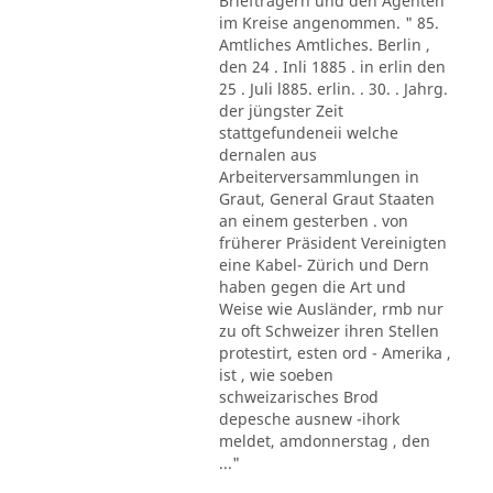
Briefträgern und den Agenten
im Kreise angenommen. " 85.
Amtliches Amtliches. Berlin ,
den 24 . Inli 1885 . in erlin den
25 . Juli l885. erlin. . 30. . Jahrg.
der jüngster Zeit
stattgefundeneii welche
dernalen aus
Arbeiterversammlungen in
Graut, General Graut Staaten
an einem gesterben . von
früherer Präsident Vereinigten
eine Kabel- Zürich und Dern
haben gegen die Art und
Weise wie Ausländer, rmb nur
zu oft Schweizer ihren Stellen
protestirt, esten ord - Amerika ,
ist , wie soeben
schweizarisches Brod
depesche ausnew -ihork
meldet, amdonnerstag , den
..."