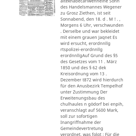
alteknabecarlwenneine Sohn
des Handelsmannes Wegener
zu Grosz Ziethen, ist seit
Sonnabend, den 18. d . M ! . ,
Morgens 6 Uhr, verschwunden
. Derselbe und war bekleidet
mit einem grauen Jaqnet Es
wird ersucht, erordnnllg
rtspolizei-erordnnllg
erordnnllgAuf Grund des §5
des Gesetzes vom 11 . März
1850 und des § 62 dek
Kreisordnung vom 13 .
Dezember t872 wird hierdurch
für den Anusbezirk Tempelhof
unter Zustimmung Der
Erweitenungsbau des
chulhaules n gödorf bei enpih,
veranschlagt auf 5600 Mark,
soll zur sofortigen
Inangriffnahme der
Gemeindevertretung
verordnet, was folgt : Für die