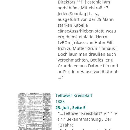
Direktors "' i, [ estenial am
agdsthlöm, Mittelstraße 7.
Jeden Sonntag d . ts.,
ausgeführt von der 25 Mann
starken Kapelle
cänseAussrhieben statt, wozu
ergebenst einladet Herrn
LvBOn [ rikass von Huhn Eilt
froh zu Mutter Grün " hinaus !
Doch laun man draußen auch
versehmachten, Bot ies ier u
Grunde en aus Dabme i in und
außer dem Hause von 6 Uhr ab
..."
Teltower Kreisblatt
1885
25. Juli , Seite 5
"...Teltower Kreisblatt* v " " 'v
t r " Bekanntmachung . Der
121ahre