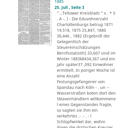
1885
25. Juli , Seite 3
"...Teltower Kreisblatti " v . * S
. A -. ) - Die Eduvohnerzahl
Charlottenburgs betrug 1871
19,518, 1875 25,847, 1880
30,446 , 1882 (Ergebniß der
Gelegentlich der
Steuereinschätzungen
Bernfsstatistih) 33,607 sind im
Winter 1883k8434,367 und ein
Jahr später37 ,092 Einwohner
ermittelt. In poriger Woche ist
eine Anzahl
Festungsgefangener von
Spandau nach Köln - . un --
Wasserstraßen boten dort den
Sklavenhändlern willkommene
l eines Gegenstandes fragte,
so sagten sie ihm ein
verkehrtes .- .- . : l
Schlüpfwinkel dar, wohin
ihnen die drstischen Kreuzer