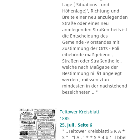
Lage ( Situations . und
Höhenlage)', Richtung und
Breite einer neu anzulegenden
Straße oder eines neu
anmlegenden Straßentheils ist
die Entscheidung des
Gemeinde -V orstandes mit
Zustimmung der Orts - Poli
eibebörde maßgebend .
Straßen oder Straßentheile ,
welche nach Maßgabe der
Bestimmung nil §1 angelegt
werden , mitssen ztun
mindesten in der nachstehend
bezeichneten ..."
Teltower Kreisblatt
1885
25. Juli , Seite 6
"...Teltower Kreisblatti S K A *
S " . "l A . ' * * S * 4 b 1 .l bbel