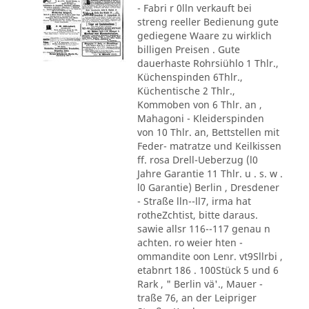
- Fabri r 0lln verkauft bei
streng reeller Bedienung gute
gediegene Waare zu wirklich
billigen Preisen . Gute
dauerhaste Rohrsiühlo 1 Thlr.,
Küchenspinden 6Thlr.,
Küchentische 2 Thlr.,
Kommoben von 6 Thlr. an ,
Mahagoni - Kleiderspinden
von 10 Thlr. an, Bettstellen mit
Feder- matratze und Keilkissen
ff. rosa Drell-Ueberzug (l0
Jahre Garantie 11 Thlr. u . s. w .
l0 Garantie) Berlin , Dresdener
- Straße lln--ll7, irma hat
rotheZchtist, bitte daraus.
sawie allsr 116--117 genau n
achten. ro weier hten -
ommandite oon Lenr. vt9Sllrbi ,
etabnrt 186 . 100Stück 5 und 6
Rark , " Berlin vä'., Mauer -
traße 76, an der Leipriger