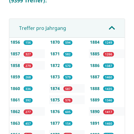
(9399 Treffer):
Treffer pro Jahrgang
1856
1870
1884
156
594
1249
1857
1871
1885
327
582
1266
1858
1872
1886
279
570
1387
1859
1873
1887
268
579
1460
1860
1874
1888
336
587
1435
1861
1875
1889
392
576
1346
1862
1876
1890
277
605
1417
1863
1877
1891
457
154
1460