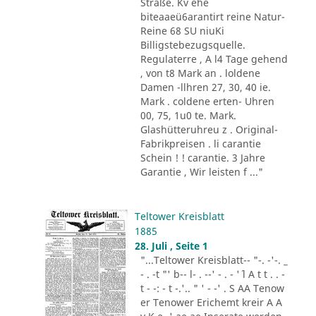
Straße. Kv ehe
biteaaeü6arantirt reine Natur-
Reine 68 SU niuKi
Billigstebezugsquelle.
Regulaterre , A l4 Tage gehend
, von t8 Mark an . loldene
Damen -llhren 27, 30, 40 ie.
Mark . coldene erten- Uhren
00, 75, 1u0 te. Mark.
Glashütteruhreu z . Original-
Fabrikpreisen . li carantie
Schein ! ! carantie. 3 Jahre
Garantie , Wir leisten f ..."
Teltower Kreisblatt
1885
28. Juli , Seite 1
"...Teltower Kreisblatt-- "-. -'-. _
- . -t "' b-- l- . --' - . - '´ l A t t . . -
t - -: - t -.'.. " ' - -' . S AA Tenow
er Tenower Erichemt kreir A A