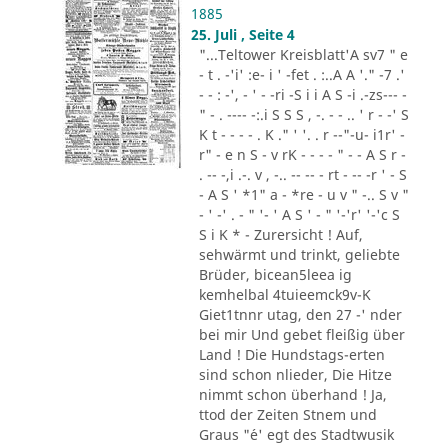
1885
25. Juli , Seite 4
"...Teltower Kreisblatt'A sv7 " e
- t . -'i' :e- i ' -fet . :..A A '." -7 .'
- - : -', - ' - -ri -S i i A S -i .-zs--- -
" - . ---- -:.i S S S , -. - - .. ' r - -' S
K t - - - - . K ." ' '. . r --"-u- i1r' -
r" - e n S - v rK - - - - " - - A S r -
. -- -,i .-. v , -.. -- -- - rt - -- -r ' - S
- A S ' *1" a - *re - u v " -.. S v "
- ' -' . - " '- ' A S ' - " '-'r' '-'c S
S i K * - Zurersicht ! Auf,
sehwärmt und trinkt, geliebte
Brüder, bicean5leea ig
kemhelbal 4tuieemck9v-K
Giet1tnnr utag, den 27 -' nder
bei mir Und gebet fleißig über
Land ! Die Hundstags-erten
sind schon nlieder, Die Hitze
nimmt schon überhand ! Ja,
ttod der Zeiten Stnem und
Graus "´e' egt des Stadtwusik