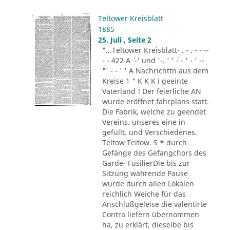
Teltower Kreisblatt
1885
25. Juli , Seite 2
"...Teltower Kreisblatt- . - . - - --
- - 422 A ´ -' und '-. ' ' ´- - ' - ' --
"' - - ' ' A Nachrichttn aus dem
Kreise 1 " K K K i geeinte
Vaterland ! Der feierliche AN
wurde eröffnet fahrplans statt.
Die Fabrik, welche zu geendet
Vereins. unseres eine in
gefüllt. und Verschiedenes.
Teltow Teltow. S * durch
Gefänge des Gefangchors des
Garde- FüsilierDie bis zur
Sitzung währende Pause
wurde durch allen Lokalen
reichlich Weiche für das
Anschlußgeleise die valentirte
Contra liefern übernommen
ha, zu erklärt, dieselbe bis