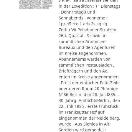
v K e-.' ae ae Inserate werden
in der Exvedition : ) ' Dienstags
, Donnrrstag0 und
Sonnabends . vonneme :
1prei5 rro 1 arb 2s sg sg.
Zerliu Wi Potsdamer Stratzen
26d. Quartal . S sowie in
sämmtlichen Annoncen-
Bureaux und den Agenturen
im Kreise angenommen.
Abannemems werden von
sämmtlichen Pestausladen ,
Briefträgern und den Ae.
enten im Kreise angenommen
. Preis der einfacher Petit-Zeile
oder deren Raum 20 Pfennige
N°86 Berlin. den 28. Juli l885. .
30. Jahrg. AmtlichtsBerlin , den
22 . Inli 1885 . erste Frühstück
im Franiksutter Hof auf
eingenommen der Neidelberg,
wurde . Aus Sieniea in Alt-
Serdien wird gemeldet :