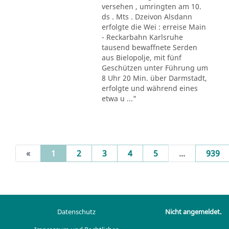
versehen , umringten am 10.
ds . Mts . Dzeivon Alsdann
erfolgte die Wei : erreise Main
- Reckarbahn Karlsruhe
tausend bewaffnete Serden
aus Bielopolje, mit fünf
Geschützen unter Führung um
8 Uhr 20 Min. über Darmstadt,
erfolgte und während eines
etwa u ..."
(current)
«
1
2
3
4
5
...
939
Datenschutz
Nicht angemeldet.