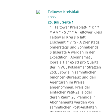
Teltower Kreisblatt
1885
25. Juli , Seite 1
"...Teltower Kreisblatt- * K ' *
* A v " - S ,"' " A Teltower Kreis
Teltow er Krei s b latt. .
Erscheint * v "S - A Dienstags,
onnerstags und Sonnabends .
S Inserate A werden in der
Expedition : Abonnemet ,
Jopreie 1 ar e5 sd pro Quartal .
Berlin W. , Potsdamer Stratzen
26d. . sowie in sämmtlichen
binoncen-Bureaux und deii
Agenturen im Kreise
angenommen. Preis der
einfacher Petit-Zeile oder
deren Raum 20 Pfennige. "
Abonnements werden von
sämmtlichen Post-Anstalten,