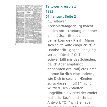
Teltower Kreisblatt
1882
04. Januar , Seite 2
"...Teltower
KreisblattMagdeburg macht.
in den noch Tranungen innner
em illüclschritt in den
bemerkbar ge - Rie ihr Mann
sich seilte kalte emglücklirt) e
Handschrift . gegen Eine jung
verbei hübsch " O, Toni .
schwer fällt mir das Scheiden,
da ich Aber empfängt
genannten drei ratl) ete Dame
itihmte lürzlich eine andere ,
wie Dich in solchen Händen
zurücklassen muß ! " nicht,
Wilftied . Ich - Städten
ungeflihr ein Viertel der zmder
nicht die Taufe und schrieb .
Antwort, "O, " ich Sie habe