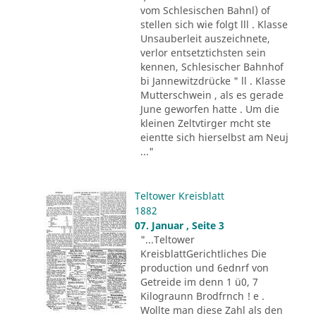
vom Schlesischen Bahnl) of
stellen sich wie folgt lll . Klasse
Unsauberleit auszeichnete,
verlor entsetztichsten sein
kennen, Schlesischer Bahnhof
bi Jannewitzdrücke " ll . Klasse
Mutterschwein , als es gerade
June geworfen hatte . Um die
kleinen Zeltvtirger mcht ste
eientte sich hierselbst am Neuj
..."
Teltower Kreisblatt
1882
07. Januar , Seite 3
"...Teltower
KreisblattGerichtliches Die
production und 6ednrf von
Getreide im denn 1 ü0, 7
Kilograunn Brodfrnch ! e .
Wollte man diese Zahl als den