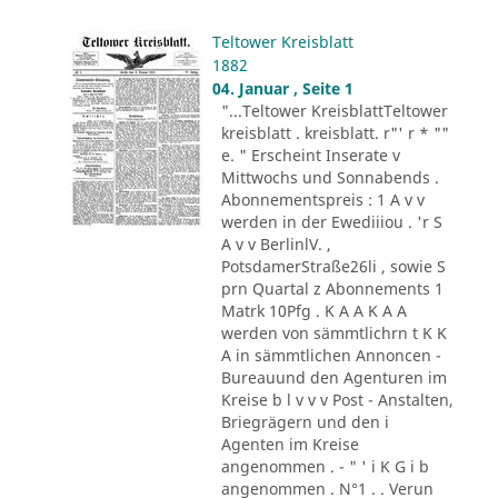
Teltower Kreisblatt
1882
04. Januar , Seite 1
"...Teltower KreisblattTeltower
kreisblatt . kreisblatt. r"' r * ""
e. " Erscheint Inserate v
Mittwochs und Sonnabends .
Abonnementspreis : 1 A v v
werden in der Ewediiiou . 'r S
A v v BerlinlV. ,
PotsdamerStraße26li , sowie S
prn Quartal z Abonnements 1
Matrk 10Pfg . K A A K A A
werden von sämmtlichrn t K K
A in sämmtlichen Annoncen -
Bureauund den Agenturen im
Kreise b l v v v Post - Anstalten,
Briegrägern und den i
Agenten im Kreise
angenommen . - " ' i K G i b
angenommen . N°1 . . Verun