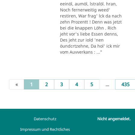
eeinöl, aumöl, lstralöl. hran,
Noch fernerweitig weed'
restiren, War frag' lck da nach
zehn Prozentt ! Denn was jetzt
bei die knappen Löhn . Rich
jeht vor's liebe Essen denns,
Des jeht zur iold 'nen
öundcrtzehne, Da hol' ick mir
vom Auvverkans : ..."
(current)
«
1
2
3
4
5
...
435
Datenschutz
Nicht angemeldet.
Impressum und Rechtliches