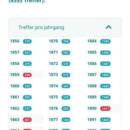
(4353 Treffer):
Treffer pro Jahrgang
1856
1870
1884
156
594
1249
1857
1871
1885
327
582
1266
1858
1872
1886
279
570
1387
1859
1873
1887
268
579
1460
1860
1874
1888
336
587
1435
1861
1875
1889
392
576
1346
1862
1876
1890
277
605
1417
1863
1877
1891
457
154
1460