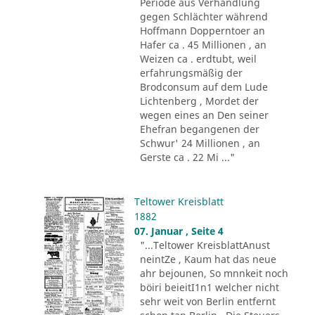
Periode aus Verhandlung
gegen Schlächter während
Hoffmann Dopperntoer an
Hafer ca . 45 Millionen , an
Weizen ca . erdtubt, weil
erfahrungsmäßig der
Brodconsum auf dem Lude
Lichtenberg , Mordet der
wegen eines an Den seiner
Ehefran begangenen der
Schwur' 24 Millionen , an
Gerste ca . 22 Mi ..."
Teltower Kreisblatt
1882
07. Januar , Seite 4
"...Teltower KreisblattAnust
neintZe , Kaum hat das neue
ahr bejounen, So mnnkeit noch
böiri beieitI1n1 welcher nicht
sehr weit von Berlin entfernt