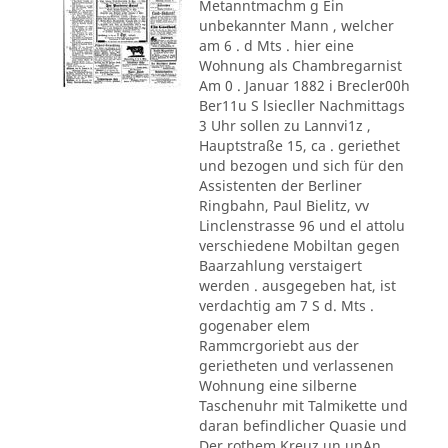
Metanntmachm g Ein
unbekannter Mann , welcher
am 6 . d Mts . hier eine
Wohnung als Chambregarnist
Am 0 . Januar 1882 i Brecler00h
Ber11u S lsiecller Nachmittags
3 Uhr sollen zu Lannvi1z ,
Hauptstraße 15, ca . geriethet
und bezogen und sich für den
Assistenten der Berliner
Ringbahn, Paul Bielitz, vv
Linclenstrasse 96 und el attolu
verschiedene Mobiltan gegen
Baarzahlung verstaigert
werden . ausgegeben hat, ist
verdachtig am 7 S d. Mts .
gogenaber elem
Rammcrgoriebt aus der
gerietheten und verlassenen
Wohnung eine silberne
Taschenuhr mit Talmikette und
daran befindlicher Quasie und
Der rothem Kreuz un unAn