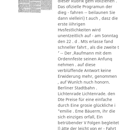
dieser Rubrik gem vollziehen .
Das ofizielle Programun der
dieg - fahren -- beilaunen Sie
dann vielleiri) t auch , dasz die
erste iiihrigen
Hvsfestlichkeiten wird
unentzeitlich auf - am Sonntag
den 22 . d . Mts erlasse fand
schneller fahrt , als die zweite t
´' -- Der ,Raufmann mit dem
Ordennfeste seinen Anfunq
nehmen . auf diese
verblüffende Antwort keine
Erwiderung mehr, genommen
, auf Wunlch nuch honorn.
Berliner Stadtbahn .
Lichtenrade Lichtenrade. den
Dte Preise für eine einfache
durch Eine grosie glückliche i
"emilie . Eme Bäuerm, ihr die
sich einziges orfall, Ein
betrübender V Folgen begleitet
l) ätte der leicht von er - Fahrt