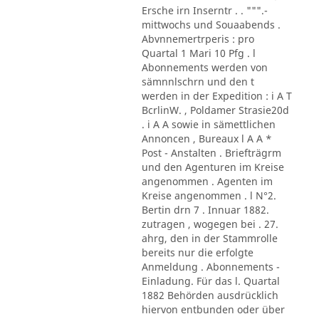
Ersche irn Inserntr . . """.-
mittwochs und Souaabends .
Abvnnemertrperis : pro
Quartal 1 Mari 10 Pfg . l
Abonnements werden von
sämnnlschrn und den t
werden in der Expedition : i A T
BcrlinW. , Poldamer Strasie20d
. i A A sowie in sämettlichen
Annoncen , Bureaux l A A *
Post - Anstalten . Briefträgrm
und den Agenturen im Kreise
angenommen . Agenten im
Kreise angenommen . l N°2.
Bertin drn 7 . Innuar 1882.
zutragen , wogegen bei . 27.
ahrg, den in der Stammrolle
bereits nur die erfolgte
Anmeldung . Abonnements -
Einladung. Für das l. Quartal
1882 Behörden ausdrücklich
hiervon entbunden oder über