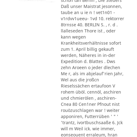
schon tan Berlin , Die Steuers
Daß unser Maistrat jesonnen,
taube an u ie n ! vet1n01 -
v1rdvv1ueeu- 1vd 10. rektorrer
8trnsse 40. BERLIN S. , r. d .
llalleseden Thore ist , oder
kann wegen
Krankheitsverhältnisse sofort
zum 1. April billig gekauft
werden, Näheres in in-der
Expedition d. Blattes . Dws
zehn Aroeen o jeder dlechen
Me r, als im abjelauf'rien Jahr,
Wel aus die jroßcn
Rieselssächen ertaufoon V
rohem üböl. cennöl, aschiren
und chmierölen , aschiren-
Cnea 80 Cen1ner Pfnout nist
rouözuschlagen war ! weiter
apponiren, Futterrüben ' " '
'trantz, ivortbuschsaaße 6. Jck
will m Weil ick. wie immer,
eonseouent erraleum, hran