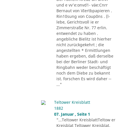
und e vv'e:onvd1- väe:Cnrr
Bernaut von VIertbpapieren .
Rin10sung von Coup0ns . (l-
lebe, Gerichtsvoll ie er
Zimmerstraße Nr. 77 erlin.
entwendet zu haben .
angebliche Bielitz ist hierher
nicht zurückgekehrt ; die
angestellten * Ermittlungen
haben ergeben, daß derselbe
bei der Berliner Stadt- und
Ringbahn weder beschäftigt
noch dem Diebe zu bekannt
ist. forschen Es wird daher --
..."
Teltower Kreisblatt
1882
07. Januar , Seite 1
"...Teltower KreisblattTeltow er
Kreisblat Teltower Kreisblat.