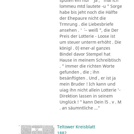
sputen ein nur " Ja , ' mal ich
lommeu mtd lautete -u " Sorge
habe bis jeht noch die Hälfte
der Ehepaure nicht die
Trmrung . die Liebesbriefe
ansehen . ' ´ -- weiß ", die Der
Preis der Lotterie - Loose ist
um steuer unterm erhöht . Die
königl . 0) ener-al ganzes
Bindel davor Stempel hat
Hause in meinem Schreibtisch
. " immer die richten Worte
gefunden , die ; ihn
besänftigten . Und , er ist ja
mein Bruder ! Ich kann und
uiag ihn nicht allein Lotterie '-
Direktion lassen in seinem
Unglück ! " kann Dein l5 . v . M
. an säumntliche ..."
Teltower Kreisblatt
1882