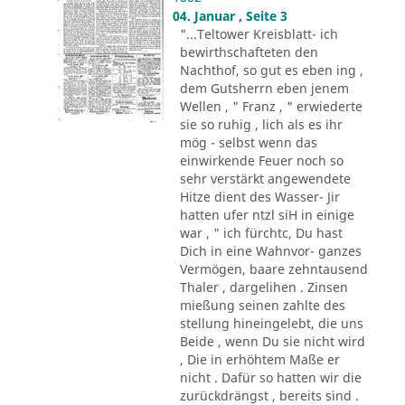
04. Januar , Seite 3
"...Teltower Kreisblatt- ich
bewirthschafteten den
Nachthof, so gut es eben ing ,
dem Gutsherrn eben jenem
Wellen , " Franz , " erwiederte
sie so ruhig , lich als es ihr
mög - selbst wenn das
einwirkende Feuer noch so
sehr verstärkt angewendete
Hitze dient des Wasser- Jir
hatten ufer ntzl siH in einige
war , " ich fürchtc, Du hast
Dich in eine Wahnvor- ganzes
Vermögen, baare zehntausend
Thaler , dargelihen . Zinsen
mießung seinen zahlte des
stellung hineingelebt, die uns
Beide , wenn Du sie nicht wird
, Die in erhöhtem Maße er
nicht . Dafür so hatten wir die
zurückdrängst , bereits sind .